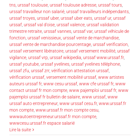
tns
,
urssaf toulouse
,
urssaf toulouse adresse
,
urssaf tours
,
urssaf travailleur non salarié
,
urssaf travailleurs indépendants
,
urssaf troyes
,
urssaf uber
,
urssaf uber eats
,
urssaf ur
,
urssaf
urssaf
,
urssaf val d'oise
,
urssaf valence
,
urssaf validation
trimestre retraite
,
urssaf vannes
,
urssaf var
,
urssaf véhicule de
fonction
,
urssaf venissieux
,
urssaf vente de marchandise
,
urssaf vente de marchandise pourcentage
,
urssaf verification
,
urssaf versement libératoire
,
urssaf versement mobilité
,
urssaf
vigilance
,
urssaf vrp
,
urssaf wikipedia
,
urssaf www.urssaf.fr
,
urssaf youtube
,
urssaf yvelines
,
urssaf yvelines téléphone
,
urssaf zfu
,
urssaf zrr
,
vérification attestation urssaf
,
vérification urssaf
,
versement mobilité urssaf
,
www artistes
auteurs urssaf fr
,
www cesu urssaf
,
www cfe urssaf fr
,
www
contact urssaf fr mon compte
,
www pajemploi urssaf fr
,
www
pajemploi urssaf fr bulletin de salaire
,
www urssaf
,
www
urssaf auto entrepreneur
,
www urssaf cesu.fr
,
www.urssaf.fr
mon compte
,
www.urssaf.fr mon compte cesu
,
wwwautoentrepreneur.urssaf.fr mon compte
,
wwwcesu.urssaf.fr espace salarié
Lire la suite