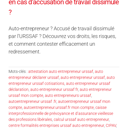
en cas d’accusation de travail dissimulé
?
Auto-entrepreneur ? Accusé de travail dissimulé
par l’URSSAF ? Découvrez vos droits, les risques,
et comment contester efficacement un
redressement.
Mots-clés :
attestation auto entrepreneur urssaf
,
auto
entrepreneur déclarer urssaf
,
auto entrepreneur urssaf
,
auto
entrepreneur urssaf cotisations
,
auto entrepreneur urssaf
déclaration
,
auto entrepreneur urssaf fr
,
auto entrepreneur
urssaf mon compte
,
auto entrepreneurs urssaf
,
autoentrepreneur urssaf .fr
,
autoentrepreneur urssaf mon
compte
,
autoentrepreneur.urssaf.fr mon compte
,
caisse
interprofessionnelle de prévoyance et d’assurance vieillesse
des professions libérales
,
calcul urssaf auto entrepreneur
,
centre formalités entreprises urssaf auto entrepreneur
,
CIPAV
,