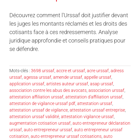
Découvrez comment l'Urssaf doit justifier devant
les juges les montants réclamés et les droits des
cotisants face à ces redressements. Analyse
juridique approfondie et conseils pratiques pour
se défendre.
Mots-clés :
3698 urssaf
,
accre et urssaf
,
acre urssaf
,
adress
urssaf
,
agessa urssaf
,
amende urssaf
,
appelle urssaf
,
application urssaf
,
artistes auteur urssaf
,
asap urssaf
,
association contre les abus des avocats
,
association urssaf
,
attestation affiliation urssaf
,
attestation d'affiliation urssaf
,
attestation de vigilance urssaf pdf
,
attestation urssaf
,
attestation urssaf de vigilance
,
attestation urssaf entreprise
,
attestation urssaf validité
,
attestation vigilance urssaf
,
augmentation cotisation urssaf
,
auto entrepreneur déclaration
urssaf
,
auto entrepreneur urssaf
,
auto entrepreneur urssaf
cotisation
,
auto entrepreneur urssaf cotisations
,
auto