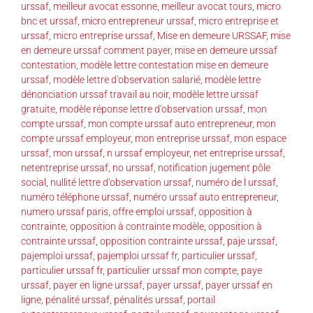
urssaf
,
meilleur avocat essonne
,
meilleur avocat tours
,
micro
bnc et urssaf
,
micro entrepreneur urssaf
,
micro entreprise et
urssaf
,
micro entreprise urssaf
,
Mise en demeure URSSAF
,
mise
en demeure urssaf comment payer
,
mise en demeure urssaf
contestation
,
modèle lettre contestation mise en demeure
urssaf
,
modèle lettre d'observation salarié
,
modèle lettre
dénonciation urssaf travail au noir
,
modèle lettre urssaf
gratuite
,
modèle réponse lettre d'observation urssaf
,
mon
compte urssaf
,
mon compte urssaf auto entrepreneur
,
mon
compte urssaf employeur
,
mon entreprise urssaf
,
mon espace
urssaf
,
mon urssaf
,
n urssaf employeur
,
net entreprise urssaf
,
netentreprise urssaf
,
no urssaf
,
notification jugement pôle
social
,
nullité lettre d'observation urssaf
,
numéro de l urssaf
,
numéro téléphone urssaf
,
numéro urssaf auto entrepreneur
,
numero urssaf paris
,
offre emploi urssaf
,
opposition à
contrainte
,
opposition à contrainte modèle
,
opposition à
contrainte urssaf
,
opposition contrainte urssaf
,
paje urssaf
,
pajemploi urssaf
,
pajemploi urssaf fr
,
particulier urssaf
,
particulier urssaf fr
,
particulier urssaf mon compte
,
paye
urssaf
,
payer en ligne urssaf
,
payer urssaf
,
payer urssaf en
ligne
,
pénalité urssaf
,
pénalités urssaf
,
portail