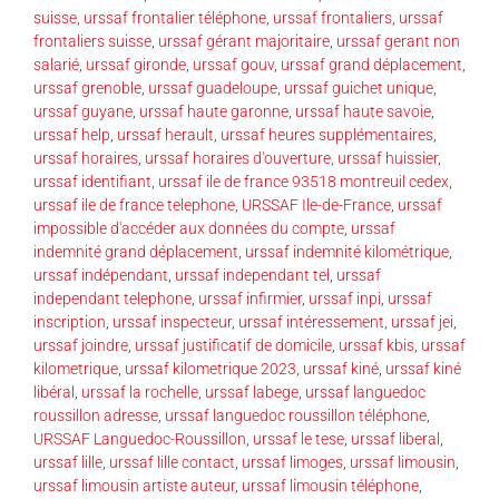
suisse
,
urssaf frontalier téléphone
,
urssaf frontaliers
,
urssaf
frontaliers suisse
,
urssaf gérant majoritaire
,
urssaf gerant non
salarié
,
urssaf gironde
,
urssaf gouv
,
urssaf grand déplacement
,
urssaf grenoble
,
urssaf guadeloupe
,
urssaf guichet unique
,
urssaf guyane
,
urssaf haute garonne
,
urssaf haute savoie
,
urssaf help
,
urssaf herault
,
urssaf heures supplémentaires
,
urssaf horaires
,
urssaf horaires d'ouverture
,
urssaf huissier
,
urssaf identifiant
,
urssaf ile de france 93518 montreuil cedex
,
urssaf ile de france telephone
,
URSSAF Ile-de-France
,
urssaf
impossible d'accéder aux données du compte
,
urssaf
indemnité grand déplacement
,
urssaf indemnité kilométrique
,
urssaf indépendant
,
urssaf independant tel
,
urssaf
independant telephone
,
urssaf infirmier
,
urssaf inpi
,
urssaf
inscription
,
urssaf inspecteur
,
urssaf intéressement
,
urssaf jei
,
urssaf joindre
,
urssaf justificatif de domicile
,
urssaf kbis
,
urssaf
kilometrique
,
urssaf kilometrique 2023
,
urssaf kiné
,
urssaf kiné
libéral
,
urssaf la rochelle
,
urssaf labege
,
urssaf languedoc
roussillon adresse
,
urssaf languedoc roussillon téléphone
,
URSSAF Languedoc-Roussillon
,
urssaf le tese
,
urssaf liberal
,
urssaf lille
,
urssaf lille contact
,
urssaf limoges
,
urssaf limousin
,
urssaf limousin artiste auteur
,
urssaf limousin téléphone
,