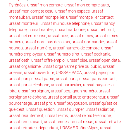
Pyrénées
,
urssaf mon compte
,
urssaf mon compte auto
,
urssaf mon compte cesu
,
urssaf mon espace
,
urssaf
montauban
,
urssaf montpellier
,
urssaf montpellier contact
,
urssaf montreuil
,
urssaf mulhouse téléphone
,
urssaf nancy
telephone
,
urssaf nantes
,
urssaf narbonne
,
urssaf net brut
,
urssaf net entreprise
,
urssaf nice
,
urssaf nimes
,
urssaf nimes
numero
,
urssaf nord pas de calais
,
urssaf normandie
,
urssaf
nounou
,
urssaf numéro
,
urssaf numero de compte
,
urssaf
numéro employeur
,
urssaf numero siret
,
urssaf occitanie
,
urssaf oeth
,
urssaf offre emploi
,
urssaf oise
,
urssaf open data
,
urssaf organisme
,
urssaf organisme privé ou public
,
urssaf
orleans
,
urssaf ouverture
,
URSSAF PACA
,
urssaf pajemploi
,
urssaf pam
,
urssaf pamc
,
urssaf paris
,
urssaf paris contact
,
urssaf paris telephone
,
urssaf particulier
,
urssaf pays de la
loire
,
urssaf perpignan
,
urssaf perpignan numéro
,
urssaf
perpignan téléphone
,
urssaf portail auto entrepreneur
,
urssaf
pourcentage
,
urssaf pro
,
urssaf puygouzon
,
urssaf qu'est ce
que c'est
,
urssaf question
,
urssaf quimper
,
urssaf radiation
,
urssaf recrutement
,
urssaf reims
,
urssaf reims téléphone
,
urssaf remplacant
,
urssaf rennes
,
urssaf repas
,
urssaf retraite
,
urssaf retraite indépendant
,
URSSAF Rhône Alpes
,
urssaf