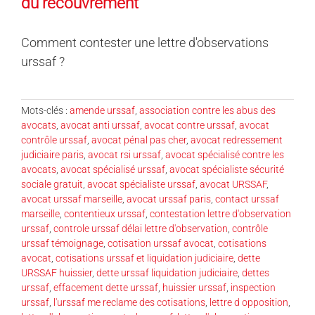
du recouvrement
Comment contester une lettre d'observations
urssaf ?
Mots-clés :
amende urssaf
,
association contre les abus des
avocats
,
avocat anti urssaf
,
avocat contre urssaf
,
avocat
contrôle urssaf
,
avocat pénal pas cher
,
avocat redressement
judiciaire paris
,
avocat rsi urssaf
,
avocat spécialisé contre les
avocats
,
avocat spécialisé urssaf
,
avocat spécialiste sécurité
sociale gratuit
,
avocat spécialiste urssaf
,
avocat URSSAF
,
avocat urssaf marseille
,
avocat urssaf paris
,
contact urssaf
marseille
,
contentieux urssaf
,
contestation lettre d'observation
urssaf
,
controle urssaf délai lettre d'observation
,
contrôle
urssaf témoignage
,
cotisation urssaf avocat
,
cotisations
avocat
,
cotisations urssaf et liquidation judiciaire
,
dette
URSSAF huissier
,
dette urssaf liquidation judiciaire
,
dettes
urssaf
,
effacement dette urssaf
,
huissier urssaf
,
inspection
urssaf
,
l'urssaf me reclame des cotisations
,
lettre d opposition
,