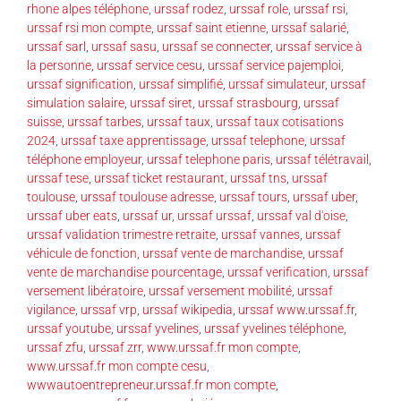
rhone alpes téléphone
,
urssaf rodez
,
urssaf role
,
urssaf rsi
,
urssaf rsi mon compte
,
urssaf saint etienne
,
urssaf salarié
,
urssaf sarl
,
urssaf sasu
,
urssaf se connecter
,
urssaf service à
la personne
,
urssaf service cesu
,
urssaf service pajemploi
,
urssaf signification
,
urssaf simplifié
,
urssaf simulateur
,
urssaf
simulation salaire
,
urssaf siret
,
urssaf strasbourg
,
urssaf
suisse
,
urssaf tarbes
,
urssaf taux
,
urssaf taux cotisations
2024
,
urssaf taxe apprentissage
,
urssaf telephone
,
urssaf
téléphone employeur
,
urssaf telephone paris
,
urssaf télétravail
,
urssaf tese
,
urssaf ticket restaurant
,
urssaf tns
,
urssaf
toulouse
,
urssaf toulouse adresse
,
urssaf tours
,
urssaf uber
,
urssaf uber eats
,
urssaf ur
,
urssaf urssaf
,
urssaf val d'oise
,
urssaf validation trimestre retraite
,
urssaf vannes
,
urssaf
véhicule de fonction
,
urssaf vente de marchandise
,
urssaf
vente de marchandise pourcentage
,
urssaf verification
,
urssaf
versement libératoire
,
urssaf versement mobilité
,
urssaf
vigilance
,
urssaf vrp
,
urssaf wikipedia
,
urssaf www.urssaf.fr
,
urssaf youtube
,
urssaf yvelines
,
urssaf yvelines téléphone
,
urssaf zfu
,
urssaf zrr
,
www.urssaf.fr mon compte
,
www.urssaf.fr mon compte cesu
,
wwwautoentrepreneur.urssaf.fr mon compte
,