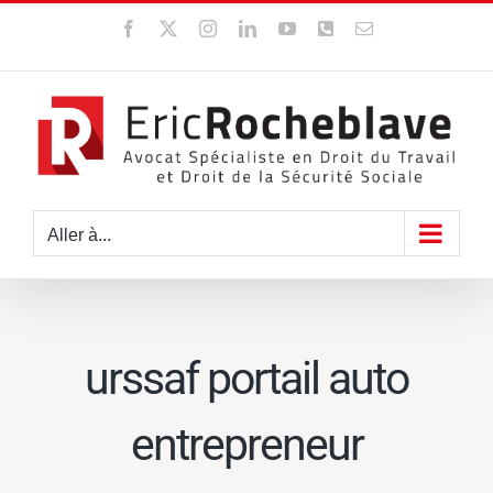
Passer
Facebook
X
Instagram
LinkedIn
YouTube
WhatsApp
Email
au
contenu
Aller à...
urssaf portail auto
entrepreneur