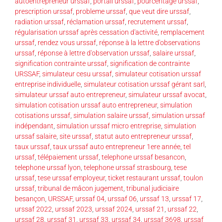
autoentrepreneur urssaf
,
portail urssaf
,
pourcentage urssaf
,
prescription urssaf
,
probleme urssaf
,
que veut dire urssaf
,
radiation urssaf
,
réclamation urssaf
,
recrutement urssaf
,
régularisation urssaf après cessation d'activité
,
remplacement
urssaf
,
rendez vous urssaf
,
réponse à la lettre d'observations
urssaf
,
réponse à lettre d'observation urssaf
,
salaire urssaf
,
signification contrainte urssaf
,
signification de contrainte
URSSAF
,
simulateur cesu urssaf
,
simulateur cotisation urssaf
entreprise individuelle
,
simulateur cotisation urssaf gérant sarl
,
simulateur urssaf auto entrepreneur
,
simulateur urssaf avocat
,
simulation cotisation urssaf auto entrepreneur
,
simulation
cotisations urssaf
,
simulation salaire urssaf
,
simulation urssaf
indépendant
,
simulation urssaf micro entreprise
,
simulation
urssaf salaire
,
site urssaf
,
statut auto entrepreneur urssaf
,
taux urssaf
,
taux urssaf auto entrepreneur 1ere année
,
tel
urssaf
,
télépaiement urssaf
,
telephone urssaf besancon
,
telephone urssaf lyon
,
telephone urssaf strasbourg
,
tese
urssaf
,
tese urssaf employeur
,
ticket restaurant urssaf
,
toulon
urssaf
,
tribunal de mâcon jugement
,
tribunal judiciaire
besançon
,
URSSAF
,
urssaf 04
,
urssaf 06
,
urssaf 13
,
urssaf 17
,
urssaf 2022
,
urssaf 2023
,
urssaf 2024
,
urssaf 21
,
urssaf 22
,
urssaf 28
,
urssaf 31
,
urssaf 33
,
urssaf 34
,
urssaf 3698
,
urssaf