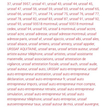
37
,
urssaf 3957
,
urssaf 41
,
urssaf 43
,
urssaf 44
,
urssaf 45
,
urssaf 47
,
urssaf 56
,
urssaf 59
,
urssaf 63
,
urssaf 64
,
urssaf 65
,
urssaf 66
,
urssaf 71
,
urssaf 74
,
urssaf 75
,
urssaf 76
,
urssaf 77
,
urssaf 78
,
urssaf 82
,
urssaf 83
,
urssaf 87
,
urssaf 91
,
urssaf 92
,
urssaf 93
,
urssaf 93518 montreuil
,
urssaf 93518 montreuil
cedex
,
urssaf 94
,
urssaf 95
,
urssaf à montreuil
,
urssaf accre
,
urssaf acre
,
urssaf adresse
,
urssaf adresse montreuil
,
urssaf
adresse paris
,
urssaf af
,
urssaf ajaccio
,
urssaf albi
,
urssaf ales
,
urssaf alsace
,
urssaf amiens
,
urssaf annecy
,
urssaf appeler
,
URSSAF AQUITAINE
,
urssaf arras
,
urssaf artiste auteur
,
urssaf
artiste auteur téléphone
,
urssaf artistes
,
urssaf assistante
maternelle
,
urssaf associations
,
urssaf attestation de
vigilance
,
urssaf attestation fiscale
,
urssaf auch
,
urssaf aude
,
urssaf auteur
,
urssaf auto
,
URSSAF auto entrepreneur
,
urssaf
auto entrepreneur attestation
,
urssaf auto entrepreneur
déclaration
,
urssaf auto entrepreneur fr
,
urssaf auto
entrepreneur impots
,
urssaf auto entrepreneur mon compte
,
urssaf auto entrepreneur retraite
,
urssaf auto entrepreneur
simulation
,
urssaf auto entrepreneur tel
,
urssaf auto
entrepreneur téléphone
,
urssaf auto entreprise
,
urssaf
autoentrepreneur taux
,
urssaf autour de moi
,
urssaf auvergne
,