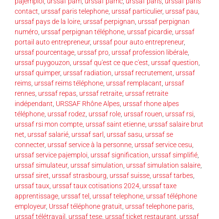
pajemploi
,
urssaf pam
,
urssaf pamc
,
urssaf paris
,
urssaf paris
contact
,
urssaf paris telephone
,
urssaf particulier
,
urssaf pau
,
urssaf pays de la loire
,
urssaf perpignan
,
urssaf perpignan
numéro
,
urssaf perpignan téléphone
,
urssaf picardie
,
urssaf
portail auto entrepreneur
,
urssaf pour auto entrepreneur
,
urssaf pourcentage
,
urssaf pro
,
urssaf profession libérale
,
urssaf puygouzon
,
urssaf qu'est ce que c'est
,
urssaf question
,
urssaf quimper
,
urssaf radiation
,
urssaf recrutement
,
urssaf
reims
,
urssaf reims téléphone
,
urssaf remplacant
,
urssaf
rennes
,
urssaf repas
,
urssaf retraite
,
urssaf retraite
indépendant
,
URSSAF Rhône Alpes
,
urssaf rhone alpes
téléphone
,
urssaf rodez
,
urssaf role
,
urssaf rouen
,
urssaf rsi
,
urssaf rsi mon compte
,
urssaf saint etienne
,
urssaf salaire brut
net
,
urssaf salarié
,
urssaf sarl
,
urssaf sasu
,
urssaf se
connecter
,
urssaf service à la personne
,
urssaf service cesu
,
urssaf service pajemploi
,
urssaf signification
,
urssaf simplifié
,
urssaf simulateur
,
urssaf simulation
,
urssaf simulation salaire
,
urssaf siret
,
urssaf strasbourg
,
urssaf suisse
,
urssaf tarbes
,
urssaf taux
,
urssaf taux cotisations 2024
,
urssaf taxe
apprentissage
,
urssaf tel
,
urssaf telephone
,
urssaf téléphone
employeur
,
Urssaf téléphone gratuit
,
urssaf telephone paris
,
urssaf télétravail
,
urssaf tese
,
urssaf ticket restaurant
,
urssaf