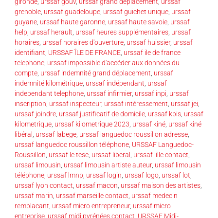
gironde
,
urssaf gouv
,
urssaf grand déplacement
,
urssaf
grenoble
,
urssaf guadeloupe
,
urssaf guichet unique
,
urssaf
guyane
,
urssaf haute garonne
,
urssaf haute savoie
,
urssaf
help
,
urssaf herault
,
urssaf heures supplémentaires
,
urssaf
horaires
,
urssaf horaires d'ouverture
,
urssaf huissier
,
urssaf
identifiant
,
URSSAF ÎLE DE FRANCE
,
urssaf ile de france
telephone
,
urssaf impossible d'accéder aux données du
compte
,
urssaf indemnité grand déplacement
,
urssaf
indemnité kilométrique
,
urssaf indépendant
,
urssaf
independant telephone
,
urssaf infirmier
,
urssaf inpi
,
urssaf
inscription
,
urssaf inspecteur
,
urssaf intéressement
,
urssaf jei
,
urssaf joindre
,
urssaf justificatif de domicile
,
urssaf kbis
,
urssaf
kilometrique
,
urssaf kilometrique 2023
,
urssaf kiné
,
urssaf kiné
libéral
,
urssaf labege
,
urssaf languedoc roussillon adresse
,
urssaf languedoc roussillon téléphone
,
URSSAF Languedoc-
Roussillon
,
urssaf le tese
,
urssaf liberal
,
urssaf lille contact
,
urssaf limousin
,
urssaf limousin artiste auteur
,
urssaf limousin
téléphone
,
urssaf lmnp
,
urssaf login
,
urssaf logo
,
urssaf lot
,
urssaf lyon contact
,
urssaf macon
,
urssaf maison des artistes
,
urssaf marin
,
urssaf marseille contact
,
urssaf medecin
remplacant
,
urssaf micro entrepreneur
,
urssaf micro
entreprise
,
urssaf midi pyrénées contact
,
URSSAF Midi-