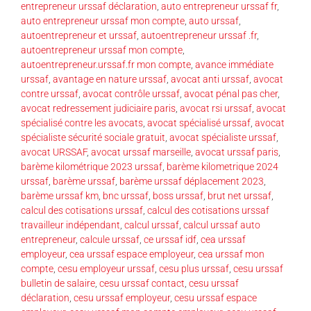
entrepreneur urssaf déclaration
,
auto entrepreneur urssaf fr
,
auto entrepreneur urssaf mon compte
,
auto urssaf
,
autoentrepreneur et urssaf
,
autoentrepreneur urssaf .fr
,
autoentrepreneur urssaf mon compte
,
autoentrepreneur.urssaf.fr mon compte
,
avance immédiate
urssaf
,
avantage en nature urssaf
,
avocat anti urssaf
,
avocat
contre urssaf
,
avocat contrôle urssaf
,
avocat pénal pas cher
,
avocat redressement judiciaire paris
,
avocat rsi urssaf
,
avocat
spécialisé contre les avocats
,
avocat spécialisé urssaf
,
avocat
spécialiste sécurité sociale gratuit
,
avocat spécialiste urssaf
,
avocat URSSAF
,
avocat urssaf marseille
,
avocat urssaf paris
,
barème kilométrique 2023 urssaf
,
barème kilometrique 2024
urssaf
,
barème urssaf
,
barème urssaf déplacement 2023
,
barème urssaf km
,
bnc urssaf
,
boss urssaf
,
brut net urssaf
,
calcul des cotisations urssaf
,
calcul des cotisations urssaf
travailleur indépendant
,
calcul urssaf
,
calcul urssaf auto
entrepreneur
,
calcule urssaf
,
ce urssaf idf
,
cea urssaf
employeur
,
cea urssaf espace employeur
,
cea urssaf mon
compte
,
cesu employeur urssaf
,
cesu plus urssaf
,
cesu urssaf
bulletin de salaire
,
cesu urssaf contact
,
cesu urssaf
déclaration
,
cesu urssaf employeur
,
cesu urssaf espace