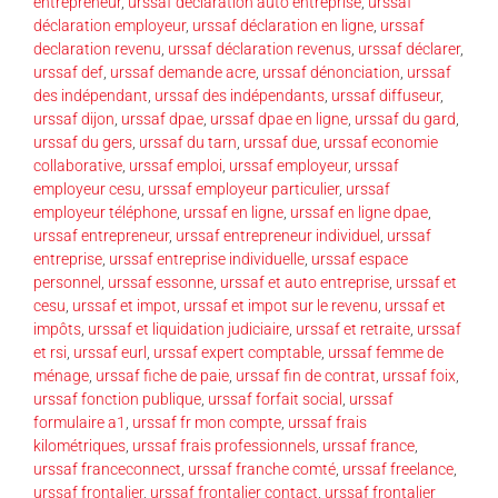
entrepreneur
,
urssaf declaration auto entreprise
,
urssaf
déclaration employeur
,
urssaf déclaration en ligne
,
urssaf
declaration revenu
,
urssaf déclaration revenus
,
urssaf déclarer
,
urssaf def
,
urssaf demande acre
,
urssaf dénonciation
,
urssaf
des indépendant
,
urssaf des indépendants
,
urssaf diffuseur
,
urssaf dijon
,
urssaf dpae
,
urssaf dpae en ligne
,
urssaf du gard
,
urssaf du gers
,
urssaf du tarn
,
urssaf due
,
urssaf economie
collaborative
,
urssaf emploi
,
urssaf employeur
,
urssaf
employeur cesu
,
urssaf employeur particulier
,
urssaf
employeur téléphone
,
urssaf en ligne
,
urssaf en ligne dpae
,
urssaf entrepreneur
,
urssaf entrepreneur individuel
,
urssaf
entreprise
,
urssaf entreprise individuelle
,
urssaf espace
personnel
,
urssaf essonne
,
urssaf et auto entreprise
,
urssaf et
cesu
,
urssaf et impot
,
urssaf et impot sur le revenu
,
urssaf et
impôts
,
urssaf et liquidation judiciaire
,
urssaf et retraite
,
urssaf
et rsi
,
urssaf eurl
,
urssaf expert comptable
,
urssaf femme de
ménage
,
urssaf fiche de paie
,
urssaf fin de contrat
,
urssaf foix
,
urssaf fonction publique
,
urssaf forfait social
,
urssaf
formulaire a1
,
urssaf fr mon compte
,
urssaf frais
kilométriques
,
urssaf frais professionnels
,
urssaf france
,
urssaf franceconnect
,
urssaf franche comté
,
urssaf freelance
,
urssaf frontalier
,
urssaf frontalier contact
,
urssaf frontalier