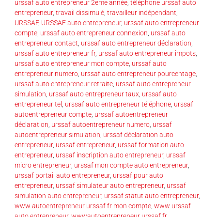
urssaf auto entrepreneur 2eme année
,
téléphone urssaf auto
entrepreneur
,
travail dissimulé
,
travailleur indépendant
,
URSSAF
,
URSSAF auto entrepreneur
,
urssaf auto entrepreneur
compte
,
urssaf auto entrepreneur connexion
,
urssaf auto
entrepreneur contact
,
urssaf auto entrepreneur déclaration
,
urssaf auto entrepreneur fr
,
urssaf auto entrepreneur impots
,
urssaf auto entrepreneur mon compte
,
urssaf auto
entrepreneur numero
,
urssaf auto entrepreneur pourcentage
,
urssaf auto entrepreneur retraite
,
urssaf auto entrepreneur
simulation
,
urssaf auto entrepreneur taux
,
urssaf auto
entrepreneur tel
,
urssaf auto entrepreneur téléphone
,
urssaf
autoentrepreneur compte
,
urssaf autoentrepreneur
déclaration
,
urssaf autoentrepreneur numero
,
urssaf
autoentrepreneur simulation
,
urssaf déclaration auto
entrepreneur
,
urssaf entrepreneur
,
urssaf formation auto
entrepreneur
,
urssaf inscription auto entrepreneur
,
urssaf
micro entrepreneur
,
urssaf mon compte auto entrepreneur
,
urssaf portail auto entrepreneur
,
urssaf pour auto
entrepreneur
,
urssaf simulateur auto entrepreneur
,
urssaf
simulation auto entrepreneur
,
urssaf statut auto entrepreneur
,
www autoentrepreneur urssaf fr mon compte
,
www urssaf
auto entrepreneur
,
wwwautoentrepreneur urssaf fr
,