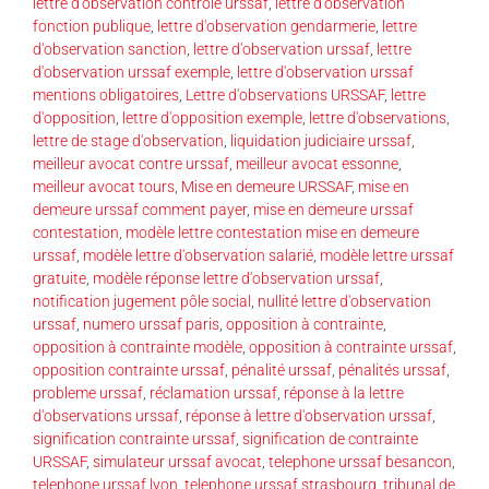
lettre d'observation controle urssaf
,
lettre d'observation
fonction publique
,
lettre d'observation gendarmerie
,
lettre
d'observation sanction
,
lettre d'observation urssaf
,
lettre
d'observation urssaf exemple
,
lettre d'observation urssaf
mentions obligatoires
,
Lettre d'observations URSSAF
,
lettre
d'opposition
,
lettre d'opposition exemple
,
lettre d'observations
,
lettre de stage d'observation
,
liquidation judiciaire urssaf
,
meilleur avocat contre urssaf
,
meilleur avocat essonne
,
meilleur avocat tours
,
Mise en demeure URSSAF
,
mise en
demeure urssaf comment payer
,
mise en demeure urssaf
contestation
,
modèle lettre contestation mise en demeure
urssaf
,
modèle lettre d'observation salarié
,
modèle lettre urssaf
gratuite
,
modèle réponse lettre d'observation urssaf
,
notification jugement pôle social
,
nullité lettre d'observation
urssaf
,
numero urssaf paris
,
opposition à contrainte
,
opposition à contrainte modèle
,
opposition à contrainte urssaf
,
opposition contrainte urssaf
,
pénalité urssaf
,
pénalités urssaf
,
probleme urssaf
,
réclamation urssaf
,
réponse à la lettre
d'observations urssaf
,
réponse à lettre d'observation urssaf
,
signification contrainte urssaf
,
signification de contrainte
URSSAF
,
simulateur urssaf avocat
,
telephone urssaf besancon
,
telephone urssaf lyon
,
telephone urssaf strasbourg
,
tribunal de