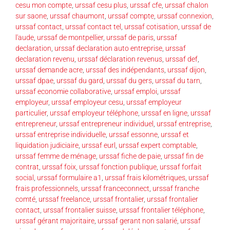
cesu mon compte
,
urssaf cesu plus
,
urssaf cfe
,
urssaf chalon
sur saone
,
urssaf chaumont
,
urssaf compte
,
urssaf connexion
,
urssaf contact
,
urssaf contact tel
,
urssaf cotisation
,
urssaf de
l'aude
,
urssaf de montpellier
,
urssaf de paris
,
urssaf
declaration
,
urssaf declaration auto entreprise
,
urssaf
declaration revenu
,
urssaf déclaration revenus
,
urssaf def
,
urssaf demande acre
,
urssaf des indépendants
,
urssaf dijon
,
urssaf dpae
,
urssaf du gard
,
urssaf du gers
,
urssaf du tarn
,
urssaf economie collaborative
,
urssaf emploi
,
urssaf
employeur
,
urssaf employeur cesu
,
urssaf employeur
particulier
,
urssaf employeur téléphone
,
urssaf en ligne
,
urssaf
entrepreneur
,
urssaf entrepreneur individuel
,
urssaf entreprise
,
urssaf entreprise individuelle
,
urssaf essonne
,
urssaf et
liquidation judiciaire
,
urssaf eurl
,
urssaf expert comptable
,
urssaf femme de ménage
,
urssaf fiche de paie
,
urssaf fin de
contrat
,
urssaf foix
,
urssaf fonction publique
,
urssaf forfait
social
,
urssaf formulaire a1
,
urssaf frais kilométriques
,
urssaf
frais professionnels
,
urssaf franceconnect
,
urssaf franche
comté
,
urssaf freelance
,
urssaf frontalier
,
urssaf frontalier
contact
,
urssaf frontalier suisse
,
urssaf frontalier téléphone
,
urssaf gérant majoritaire
,
urssaf gerant non salarié
,
urssaf