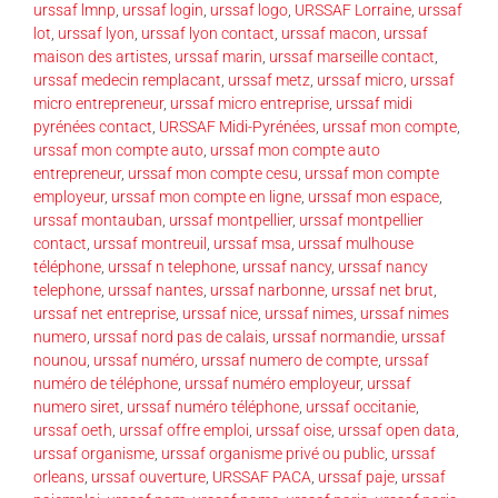
urssaf lmnp
,
urssaf login
,
urssaf logo
,
URSSAF Lorraine
,
urssaf
lot
,
urssaf lyon
,
urssaf lyon contact
,
urssaf macon
,
urssaf
maison des artistes
,
urssaf marin
,
urssaf marseille contact
,
urssaf medecin remplacant
,
urssaf metz
,
urssaf micro
,
urssaf
micro entrepreneur
,
urssaf micro entreprise
,
urssaf midi
pyrénées contact
,
URSSAF Midi-Pyrénées
,
urssaf mon compte
,
urssaf mon compte auto
,
urssaf mon compte auto
entrepreneur
,
urssaf mon compte cesu
,
urssaf mon compte
employeur
,
urssaf mon compte en ligne
,
urssaf mon espace
,
urssaf montauban
,
urssaf montpellier
,
urssaf montpellier
contact
,
urssaf montreuil
,
urssaf msa
,
urssaf mulhouse
téléphone
,
urssaf n telephone
,
urssaf nancy
,
urssaf nancy
telephone
,
urssaf nantes
,
urssaf narbonne
,
urssaf net brut
,
urssaf net entreprise
,
urssaf nice
,
urssaf nimes
,
urssaf nimes
numero
,
urssaf nord pas de calais
,
urssaf normandie
,
urssaf
nounou
,
urssaf numéro
,
urssaf numero de compte
,
urssaf
numéro de téléphone
,
urssaf numéro employeur
,
urssaf
numero siret
,
urssaf numéro téléphone
,
urssaf occitanie
,
urssaf oeth
,
urssaf offre emploi
,
urssaf oise
,
urssaf open data
,
urssaf organisme
,
urssaf organisme privé ou public
,
urssaf
orleans
,
urssaf ouverture
,
URSSAF PACA
,
urssaf paje
,
urssaf