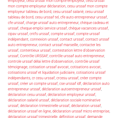
employeur
,
cesu urssaf mon compte employeur
,
cesu urssaf
mon compte employeur déclaration
,
cesu urssaf mon compte
employeur tableau de bord
,
cesu urssaf salarié
,
cesu urssaf
tableau de bord
,
cesu urssaf tel
,
cfe auto entrepreneur urssaf
,
cfe urssaf
,
charge urssaf auto entrepreneur
,
chèque cadeau et
urssaf
,
cheque emploi service urssaf
,
chèque vacances urssaf
,
cipav urssaf
,
cntfs urssaf
,
compte urssaf
,
compte urssaf
indépendant
,
connexion urssaf
,
contact urssaf
,
contact urssaf
auto entrepreneur
,
contact urssaf marseille
,
contacter les
urssaf
,
contentieux urssaf
,
contestation lettre d'observation
urssaf
,
Contrôle URSSAF
,
contrôle urssaf auto entrepreneur
,
controle urssaf délai lettre d'observation
,
contrôle urssaf
témoignage
,
cotisation urssaf avocat
,
cotisations avocat
,
cotisations urssaf et liquidation judiciaire
,
cotisations urssaf
indépendants
,
cr cesu urssaf
,
crcesu urssaf
,
créer compte
urssaf
,
créer un compte urssaf
,
cse urssaf idf
,
déclaration auto
entrepreneur urssaf
,
déclaration autoentrepreneur urssaf
,
déclaration cesu urssaf
,
déclaration employeur urssaf
,
déclaration salarié urssaf
,
déclaration sociale nominative
urssaf
,
déclaration trimestrielle urssaf
,
déclaration urssaf
,
déclaration urssaf en ligne
,
déclaration urssaf micro entreprise
,
déclaration urssaf trimestrielle
,
définition urssaf
,
demande