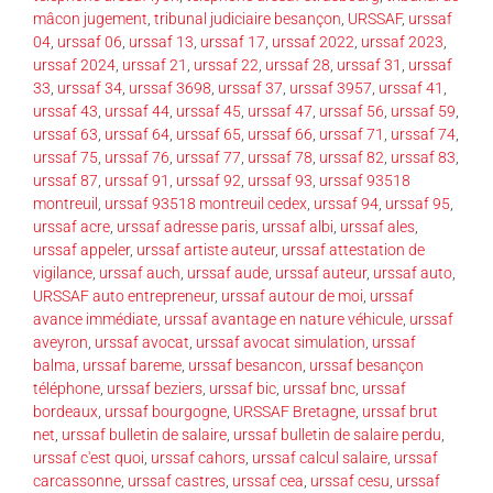
mâcon jugement
,
tribunal judiciaire besançon
,
URSSAF
,
urssaf
04
,
urssaf 06
,
urssaf 13
,
urssaf 17
,
urssaf 2022
,
urssaf 2023
,
urssaf 2024
,
urssaf 21
,
urssaf 22
,
urssaf 28
,
urssaf 31
,
urssaf
33
,
urssaf 34
,
urssaf 3698
,
urssaf 37
,
urssaf 3957
,
urssaf 41
,
urssaf 43
,
urssaf 44
,
urssaf 45
,
urssaf 47
,
urssaf 56
,
urssaf 59
,
urssaf 63
,
urssaf 64
,
urssaf 65
,
urssaf 66
,
urssaf 71
,
urssaf 74
,
urssaf 75
,
urssaf 76
,
urssaf 77
,
urssaf 78
,
urssaf 82
,
urssaf 83
,
urssaf 87
,
urssaf 91
,
urssaf 92
,
urssaf 93
,
urssaf 93518
montreuil
,
urssaf 93518 montreuil cedex
,
urssaf 94
,
urssaf 95
,
urssaf acre
,
urssaf adresse paris
,
urssaf albi
,
urssaf ales
,
urssaf appeler
,
urssaf artiste auteur
,
urssaf attestation de
vigilance
,
urssaf auch
,
urssaf aude
,
urssaf auteur
,
urssaf auto
,
URSSAF auto entrepreneur
,
urssaf autour de moi
,
urssaf
avance immédiate
,
urssaf avantage en nature véhicule
,
urssaf
aveyron
,
urssaf avocat
,
urssaf avocat simulation
,
urssaf
balma
,
urssaf bareme
,
urssaf besancon
,
urssaf besançon
téléphone
,
urssaf beziers
,
urssaf bic
,
urssaf bnc
,
urssaf
bordeaux
,
urssaf bourgogne
,
URSSAF Bretagne
,
urssaf brut
net
,
urssaf bulletin de salaire
,
urssaf bulletin de salaire perdu
,
urssaf c'est quoi
,
urssaf cahors
,
urssaf calcul salaire
,
urssaf
carcassonne
,
urssaf castres
,
urssaf cea
,
urssaf cesu
,
urssaf