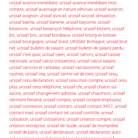
urssaf avance immédiate
,
urssaf avance immédiate mon
compte
,
urssaf avantage en nature véhicule
,
urssaf aveyron
,
urssaf avignon
,
urssaf avocat
,
urssaf avocat simulation
,
urssaf balma
,
urssaf bareme
,
urssaf bayonne
,
urssaf
besancon
,
urssaf besançon téléphone
,
urssaf beziers
,
urssaf
bic
,
urssaf bnc
,
urssaf bordeaux
,
urssaf bourg en bresse
,
urssaf bourgogne
,
urssaf brest
,
URSSAF Bretagne
,
urssaf brut
net
,
urssaf bulletin de salaire
,
urssaf bulletin de salaire perdu
,
urssaf c'est quoi
,
urssaf caen
,
urssaf cahors
,
urssaf caisse
nationale
,
urssaf calcul cotisations
,
urssaf calcul salaire
,
urssaf cancras et carbalas
,
urssaf carcassonne
,
urssaf
castres
,
urssaf cea
,
urssaf centre val de loire
,
urssaf cesu
,
urssaf cesu déclaration
,
urssaf cesu mon compte
,
urssaf cesu
plus
,
urssaf cesu téléphone
,
urssaf cfe
,
urssaf chalon sur
saone
,
urssaf changement adresse
,
urssaf chaumont
,
urssaf
clermont ferrand
,
urssaf compte
,
urssaf compte employeur
,
urssaf connexion
,
urssaf contact
,
urssaf contact 3957
,
urssaf
contact mail
,
urssaf contact tel
,
urssaf contrôle
,
urssaf
cotisation
,
urssaf cotisations
,
urssaf création compte
,
urssaf
création entreprise
,
urssaf de l'aude
,
urssaf de montpellier
,
urssaf de paris
,
urssaf declaration
,
urssaf déclaration auto