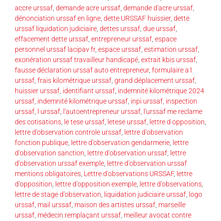
accre urssaf
,
demande acre urssaf
,
demande d'acre urssaf
,
dénonciation urssaf en ligne
,
dette URSSAF huissier
,
dette
urssaf liquidation judiciaire
,
dettes urssaf
,
due urssaf
,
effacement dette urssaf
,
entrepreneur urssaf
,
espace
personnel urssaf lacipav fr
,
espace urssaf
,
estimation urssaf
,
exonération urssaf travailleur handicapé
,
extrait kbis urssaf
,
fausse déclaration urssaf auto entrepreneur
,
formulaire a1
urssaf
,
frais kilométrique urssaf
,
grand déplacement urssaf
,
huissier urssaf
,
identifiant urssaf
,
indemnité kilométrique 2024
urssaf
,
indemnité kilométrique urssaf
,
inpi urssaf
,
inspection
urssaf
,
l urssaf
,
l'autoentrepreneur urssaf
,
l'urssaf me reclame
des cotisations
,
le tese urssaf
,
letese urssaf
,
lettre d opposition
,
lettre d'observation controle urssaf
,
lettre d'observation
fonction publique
,
lettre d'observation gendarmerie
,
lettre
d'observation sanction
,
lettre d'observation urssaf
,
lettre
d'observation urssaf exemple
,
lettre d'observation urssaf
mentions obligatoires
,
Lettre d'observations URSSAF
,
lettre
d'opposition
,
lettre d'opposition exemple
,
lettre d'observations
,
lettre de stage d'observation
,
liquidation judiciaire urssaf
,
logo
urssaf
,
mail urssaf
,
maison des artistes urssaf
,
marseille
urssaf
,
médecin remplaçant urssaf
,
meilleur avocat contre