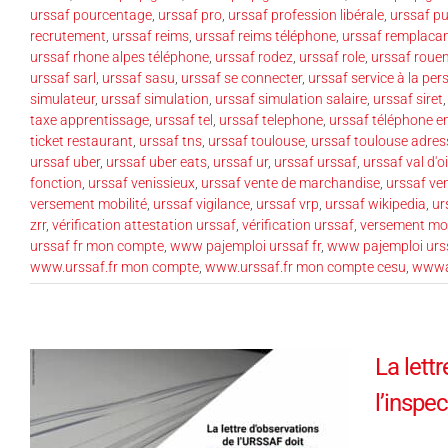
urssaf pourcentage
,
urssaf pro
,
urssaf profession libérale
,
urssaf p
recrutement
,
urssaf reims
,
urssaf reims téléphone
,
urssaf remplaca
urssaf rhone alpes téléphone
,
urssaf rodez
,
urssaf role
,
urssaf roue
urssaf sarl
,
urssaf sasu
,
urssaf se connecter
,
urssaf service à la pe
simulateur
,
urssaf simulation
,
urssaf simulation salaire
,
urssaf siret
taxe apprentissage
,
urssaf tel
,
urssaf telephone
,
urssaf téléphone e
ticket restaurant
,
urssaf tns
,
urssaf toulouse
,
urssaf toulouse adres
urssaf uber
,
urssaf uber eats
,
urssaf ur
,
urssaf urssaf
,
urssaf val d'o
fonction
,
urssaf venissieux
,
urssaf vente de marchandise
,
urssaf ve
versement mobilité
,
urssaf vigilance
,
urssaf vrp
,
urssaf wikipedia
,
ur
zrr
,
vérification attestation urssaf
,
vérification urssaf
,
versement mob
urssaf fr mon compte
,
www pajemploi urssaf fr
,
www pajemploi urssa
www.urssaf.fr mon compte
,
www.urssaf.fr mon compte cesu
,
wwwau
La lett
l’inspe