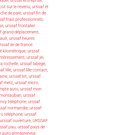
iduel
,
urssaf entreprise
,
pot sur le revenu
,
urssaf et
iche de paie
,
urssaf fin de
saf frais professionnels
,
se
,
urssaf frontalier
f grand déplacement
,
ault
,
urssaf heures
rssaf ile de france
é kilométrique
,
urssaf
intéressement
,
urssaf jei
,
la rochelle
,
urssaf labege
,
af lille
,
urssaf lille contact
,
aine
,
urssaf lot
,
urssaf
af metz
,
urssaf micro
,
mpte auto
,
urssaf mon
 montauban
,
urssaf
ancy telephone
,
urssaf
ssaf normandie
,
urssaf
ro téléphone
,
urssaf
urssaf ouverture
,
URSSAF
ssaf pau
,
urssaf pays de
r auto entrepreneur
,