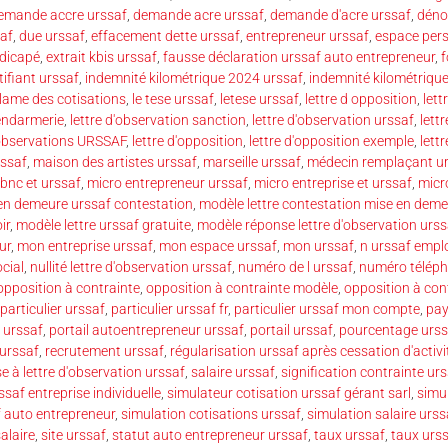
emande accre urssaf
,
demande acre urssaf
,
demande d'acre urssaf
,
déno
saf
,
due urssaf
,
effacement dette urssaf
,
entrepreneur urssaf
,
espace pers
ndicapé
,
extrait kbis urssaf
,
fausse déclaration urssaf auto entrepreneur
,
f
tifiant urssaf
,
indemnité kilométrique 2024 urssaf
,
indemnité kilométrique
clame des cotisations
,
le tese urssaf
,
letese urssaf
,
lettre d opposition
,
lett
gendarmerie
,
lettre d'observation sanction
,
lettre d'observation urssaf
,
lett
'observations URSSAF
,
lettre d'opposition
,
lettre d'opposition exemple
,
lett
rssaf
,
maison des artistes urssaf
,
marseille urssaf
,
médecin remplaçant u
bnc et urssaf
,
micro entrepreneur urssaf
,
micro entreprise et urssaf
,
micr
en demeure urssaf contestation
,
modèle lettre contestation mise en deme
ir
,
modèle lettre urssaf gratuite
,
modèle réponse lettre d'observation urss
ur
,
mon entreprise urssaf
,
mon espace urssaf
,
mon urssaf
,
n urssaf empl
cial
,
nullité lettre d'observation urssaf
,
numéro de l urssaf
,
numéro téléph
opposition à contrainte
,
opposition à contrainte modèle
,
opposition à con
particulier urssaf
,
particulier urssaf fr
,
particulier urssaf mon compte
,
pay
 urssaf
,
portail autoentrepreneur urssaf
,
portail urssaf
,
pourcentage urss
urssaf
,
recrutement urssaf
,
régularisation urssaf après cessation d'activi
e à lettre d'observation urssaf
,
salaire urssaf
,
signification contrainte ur
ssaf entreprise individuelle
,
simulateur cotisation urssaf gérant sarl
,
simu
f auto entrepreneur
,
simulation cotisations urssaf
,
simulation salaire urss
alaire
,
site urssaf
,
statut auto entrepreneur urssaf
,
taux urssaf
,
taux urs