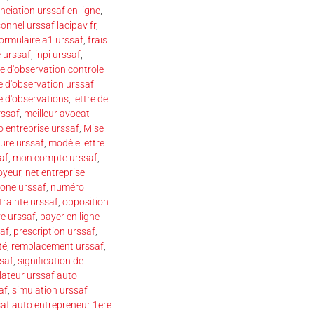
nciation urssaf en ligne
,
onnel urssaf lacipav fr
,
ormulaire a1 urssaf
,
frais
 urssaf
,
inpi urssaf
,
re d'observation controle
re d'observation urssaf
re d'observations
,
lettre de
rssaf
,
meilleur avocat
o entreprise urssaf
,
Mise
ure urssaf
,
modèle lettre
af
,
mon compte urssaf
,
oyeur
,
net entreprise
one urssaf
,
numéro
trainte urssaf
,
opposition
e urssaf
,
payer en ligne
af
,
prescription urssaf
,
té
,
remplacement urssaf
,
ssaf
,
signification de
lateur urssaf auto
af
,
simulation urssaf
saf auto entrepreneur 1ere