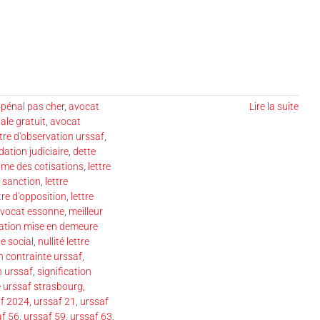
pénal pas cher
,
avocat
Lire la suite
ale gratuit
,
avocat
tre d'observation urssaf
,
dation judiciaire
,
dette
ame des cotisations
,
lettre
n sanction
,
lettre
tre d'opposition
,
lettre
avocat essonne
,
meilleur
tation mise en demeure
e social
,
nullité lettre
n contrainte urssaf
,
n urssaf
,
signification
 urssaf strasbourg
,
af 2024
,
urssaf 21
,
urssaf
af 56
,
urssaf 59
,
urssaf 63
,