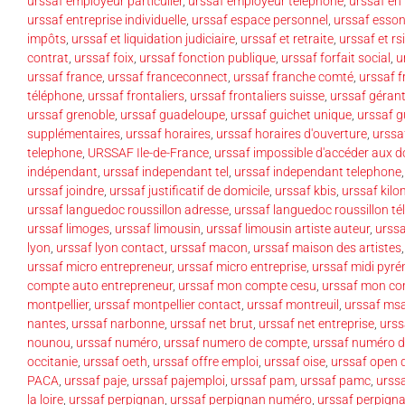
urssaf employeur particulier
,
urssaf employeur téléphone
,
urssaf en 
urssaf entreprise individuelle
,
urssaf espace personnel
,
urssaf esso
impôts
,
urssaf et liquidation judiciaire
,
urssaf et retraite
,
urssaf et rsi
contrat
,
urssaf foix
,
urssaf fonction publique
,
urssaf forfait social
,
u
urssaf france
,
urssaf franceconnect
,
urssaf franche comté
,
urssaf f
téléphone
,
urssaf frontaliers
,
urssaf frontaliers suisse
,
urssaf gérant
urssaf grenoble
,
urssaf guadeloupe
,
urssaf guichet unique
,
urssaf 
supplémentaires
,
urssaf horaires
,
urssaf horaires d'ouverture
,
urssaf
telephone
,
URSSAF Ile-de-France
,
urssaf impossible d'accéder aux 
indépendant
,
urssaf independant tel
,
urssaf independant telephone
urssaf joindre
,
urssaf justificatif de domicile
,
urssaf kbis
,
urssaf kilo
urssaf languedoc roussillon adresse
,
urssaf languedoc roussillon t
urssaf limoges
,
urssaf limousin
,
urssaf limousin artiste auteur
,
urssa
lyon
,
urssaf lyon contact
,
urssaf macon
,
urssaf maison des artistes
urssaf micro entrepreneur
,
urssaf micro entreprise
,
urssaf midi pyré
compte auto entrepreneur
,
urssaf mon compte cesu
,
urssaf mon co
montpellier
,
urssaf montpellier contact
,
urssaf montreuil
,
urssaf ms
nantes
,
urssaf narbonne
,
urssaf net brut
,
urssaf net entreprise
,
urss
nounou
,
urssaf numéro
,
urssaf numero de compte
,
urssaf numéro d
occitanie
,
urssaf oeth
,
urssaf offre emploi
,
urssaf oise
,
urssaf open 
PACA
,
urssaf paje
,
urssaf pajemploi
,
urssaf pam
,
urssaf pamc
,
urssa
la loire
,
urssaf perpignan
,
urssaf perpignan numéro
,
urssaf perpign