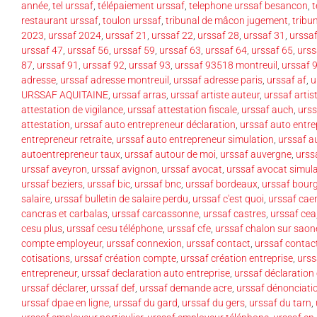
année
,
tel urssaf
,
télépaiement urssaf
,
telephone urssaf besancon
,
t
restaurant urssaf
,
toulon urssaf
,
tribunal de mâcon jugement
,
tribu
2023
,
urssaf 2024
,
urssaf 21
,
urssaf 22
,
urssaf 28
,
urssaf 31
,
urssa
urssaf 47
,
urssaf 56
,
urssaf 59
,
urssaf 63
,
urssaf 64
,
urssaf 65
,
urss
87
,
urssaf 91
,
urssaf 92
,
urssaf 93
,
urssaf 93518 montreuil
,
urssaf 
adresse
,
urssaf adresse montreuil
,
urssaf adresse paris
,
urssaf af
,
u
URSSAF AQUITAINE
,
urssaf arras
,
urssaf artiste auteur
,
urssaf artis
attestation de vigilance
,
urssaf attestation fiscale
,
urssaf auch
,
urss
attestation
,
urssaf auto entrepreneur déclaration
,
urssaf auto entre
entrepreneur retraite
,
urssaf auto entrepreneur simulation
,
urssaf a
autoentrepreneur taux
,
urssaf autour de moi
,
urssaf auvergne
,
urss
urssaf aveyron
,
urssaf avignon
,
urssaf avocat
,
urssaf avocat simul
urssaf beziers
,
urssaf bic
,
urssaf bnc
,
urssaf bordeaux
,
urssaf bourg
salaire
,
urssaf bulletin de salaire perdu
,
urssaf c'est quoi
,
urssaf cae
cancras et carbalas
,
urssaf carcassonne
,
urssaf castres
,
urssaf cea
cesu plus
,
urssaf cesu téléphone
,
urssaf cfe
,
urssaf chalon sur saon
compte employeur
,
urssaf connexion
,
urssaf contact
,
urssaf contac
cotisations
,
urssaf création compte
,
urssaf création entreprise
,
urss
entrepreneur
,
urssaf declaration auto entreprise
,
urssaf déclaration
urssaf déclarer
,
urssaf def
,
urssaf demande acre
,
urssaf dénonciati
urssaf dpae en ligne
,
urssaf du gard
,
urssaf du gers
,
urssaf du tarn
,