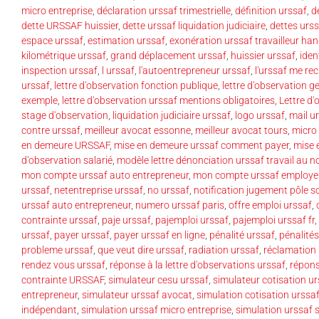
micro entreprise
,
déclaration urssaf trimestrielle
,
définition urssaf
,
d
dette URSSAF huissier
,
dette urssaf liquidation judiciaire
,
dettes urs
espace urssaf
,
estimation urssaf
,
exonération urssaf travailleur ha
kilométrique urssaf
,
grand déplacement urssaf
,
huissier urssaf
,
iden
inspection urssaf
,
l urssaf
,
l'autoentrepreneur urssaf
,
l'urssaf me re
urssaf
,
lettre d'observation fonction publique
,
lettre d'observation 
exemple
,
lettre d'observation urssaf mentions obligatoires
,
Lettre d
stage d'observation
,
liquidation judiciaire urssaf
,
logo urssaf
,
mail u
contre urssaf
,
meilleur avocat essonne
,
meilleur avocat tours
,
micro 
en demeure URSSAF
,
mise en demeure urssaf comment payer
,
mise 
d'observation salarié
,
modèle lettre dénonciation urssaf travail au no
mon compte urssaf auto entrepreneur
,
mon compte urssaf employe
urssaf
,
netentreprise urssaf
,
no urssaf
,
notification jugement pôle so
urssaf auto entrepreneur
,
numero urssaf paris
,
offre emploi urssaf
,
contrainte urssaf
,
paje urssaf
,
pajemploi urssaf
,
pajemploi urssaf fr
,
urssaf
,
payer urssaf
,
payer urssaf en ligne
,
pénalité urssaf
,
pénalités
probleme urssaf
,
que veut dire urssaf
,
radiation urssaf
,
réclamation 
rendez vous urssaf
,
réponse à la lettre d'observations urssaf
,
répons
contrainte URSSAF
,
simulateur cesu urssaf
,
simulateur cotisation ur
entrepreneur
,
simulateur urssaf avocat
,
simulation cotisation urssa
indépendant
,
simulation urssaf micro entreprise
,
simulation urssaf s