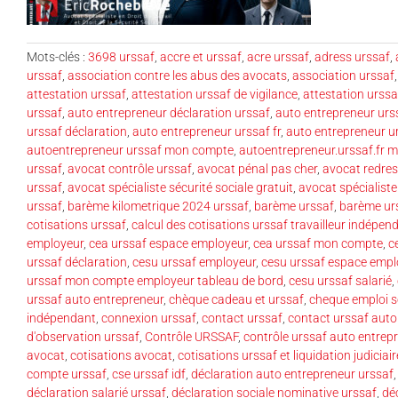
Mots-clés :
3698 urssaf
,
accre et urssaf
,
acre urssaf
,
adress urssaf
,
urssaf
,
association contre les abus des avocats
,
association urssaf
attestation urssaf
,
attestation urssaf de vigilance
,
attestation urssa
urssaf
,
auto entrepreneur déclaration urssaf
,
auto entrepreneur urs
urssaf déclaration
,
auto entrepreneur urssaf fr
,
auto entrepreneur 
autoentrepreneur urssaf mon compte
,
autoentrepreneur.urssaf.fr 
urssaf
,
avocat contrôle urssaf
,
avocat pénal pas cher
,
avocat redres
urssaf
,
avocat spécialiste sécurité sociale gratuit
,
avocat spécialiste
urssaf
,
barème kilometrique 2024 urssaf
,
barème urssaf
,
barème ur
cotisations urssaf
,
calcul des cotisations urssaf travailleur indépen
employeur
,
cea urssaf espace employeur
,
cea urssaf mon compte
,
c
urssaf déclaration
,
cesu urssaf employeur
,
cesu urssaf espace empl
urssaf mon compte employeur tableau de bord
,
cesu urssaf salarié
,
urssaf auto entrepreneur
,
chèque cadeau et urssaf
,
cheque emploi s
indépendant
,
connexion urssaf
,
contact urssaf
,
contact urssaf auto
d'observation urssaf
,
Contrôle URSSAF
,
contrôle urssaf auto entrep
avocat
,
cotisations avocat
,
cotisations urssaf et liquidation judiciair
compte urssaf
,
cse urssaf idf
,
déclaration auto entrepreneur urssaf
déclaration salarié urssaf
,
déclaration sociale nominative urssaf
,
déc