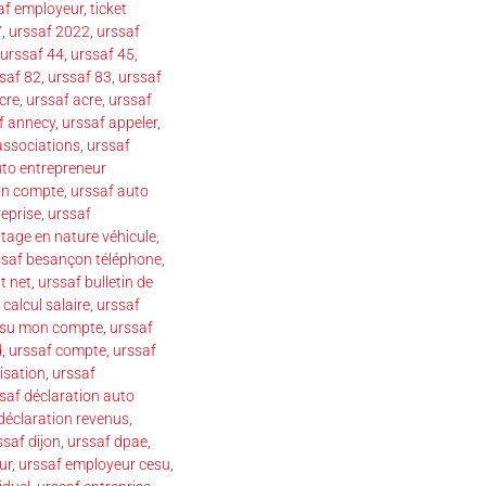
af employeur
,
ticket
7
,
urssaf 2022
,
urssaf
urssaf 44
,
urssaf 45
,
saf 82
,
urssaf 83
,
urssaf
cre
,
urssaf acre
,
urssaf
f annecy
,
urssaf appeler
,
associations
,
urssaf
uto entrepreneur
on compte
,
urssaf auto
reprise
,
urssaf
tage en nature véhicule
,
ssaf besançon téléphone
,
t net
,
urssaf bulletin de
 calcul salaire
,
urssaf
esu mon compte
,
urssaf
d
,
urssaf compte
,
urssaf
isation
,
urssaf
saf déclaration auto
déclaration revenus
,
ssaf dijon
,
urssaf dpae
,
ur
,
urssaf employeur cesu
,