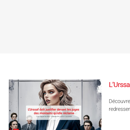
L’Urssa
Découvrez
redressem