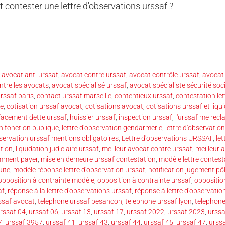
ontester une lettre d'observations urssaf ?
,
avocat anti urssaf
,
avocat contre urssaf
,
avocat contrôle urssaf
,
avocat 
ntre les avocats
,
avocat spécialisé urssaf
,
avocat spécialiste sécurité soci
rssaf paris
,
contact urssaf marseille
,
contentieux urssaf
,
contestation let
ge
,
cotisation urssaf avocat
,
cotisations avocat
,
cotisations urssaf et liqui
facement dette urssaf
,
huissier urssaf
,
inspection urssaf
,
l'urssaf me recl
on fonction publique
,
lettre d'observation gendarmerie
,
lettre d'observatio
bservation urssaf mentions obligatoires
,
Lettre d'observations URSSAF
,
let
ation
,
liquidation judiciaire urssaf
,
meilleur avocat contre urssaf
,
meilleur 
mment payer
,
mise en demeure urssaf contestation
,
modèle lettre contes
uite
,
modèle réponse lettre d'observation urssaf
,
notification jugement pôl
opposition à contrainte modèle
,
opposition à contrainte urssaf
,
oppositio
af
,
réponse à la lettre d'observations urssaf
,
réponse à lettre d'observatio
ssaf avocat
,
telephone urssaf besancon
,
telephone urssaf lyon
,
telephone
rssaf 04
,
urssaf 06
,
urssaf 13
,
urssaf 17
,
urssaf 2022
,
urssaf 2023
,
urss
7
,
urssaf 3957
,
urssaf 41
,
urssaf 43
,
urssaf 44
,
urssaf 45
,
urssaf 47
,
urss