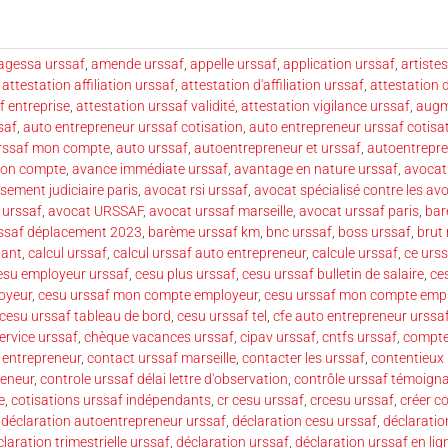
agessa urssaf
,
amende urssaf
,
appelle urssaf
,
application urssaf
,
artiste
,
attestation affiliation urssaf
,
attestation d'affiliation urssaf
,
attestation 
f entreprise
,
attestation urssaf validité
,
attestation vigilance urssaf
,
augm
saf
,
auto entrepreneur urssaf cotisation
,
auto entrepreneur urssaf cotisa
urssaf mon compte
,
auto urssaf
,
autoentrepreneur et urssaf
,
autoentrepren
mon compte
,
avance immédiate urssaf
,
avantage en nature urssaf
,
avocat 
sement judiciaire paris
,
avocat rsi urssaf
,
avocat spécialisé contre les av
 urssaf
,
avocat URSSAF
,
avocat urssaf marseille
,
avocat urssaf paris
,
bar
ssaf déplacement 2023
,
barème urssaf km
,
bnc urssaf
,
boss urssaf
,
brut 
dant
,
calcul urssaf
,
calcul urssaf auto entrepreneur
,
calcule urssaf
,
ce urss
esu employeur urssaf
,
cesu plus urssaf
,
cesu urssaf bulletin de salaire
,
ce
oyeur
,
cesu urssaf mon compte employeur
,
cesu urssaf mon compte empl
cesu urssaf tableau de bord
,
cesu urssaf tel
,
cfe auto entrepreneur urssa
ervice urssaf
,
chèque vacances urssaf
,
cipav urssaf
,
cntfs urssaf
,
compte
 entrepreneur
,
contact urssaf marseille
,
contacter les urssaf
,
contentieux
reneur
,
controle urssaf délai lettre d'observation
,
contrôle urssaf témoign
e
,
cotisations urssaf indépendants
,
cr cesu urssaf
,
crcesu urssaf
,
créer c
,
déclaration autoentrepreneur urssaf
,
déclaration cesu urssaf
,
déclaratio
laration trimestrielle urssaf
,
déclaration urssaf
,
déclaration urssaf en lig