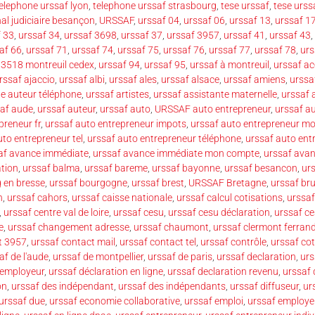
elephone urssaf lyon
,
telephone urssaf strasbourg
,
tese urssaf
,
tese urss
nal judiciaire besançon
,
URSSAF
,
urssaf 04
,
urssaf 06
,
urssaf 13
,
urssaf 1
f 33
,
urssaf 34
,
urssaf 3698
,
urssaf 37
,
urssaf 3957
,
urssaf 41
,
urssaf 43
,
af 66
,
urssaf 71
,
urssaf 74
,
urssaf 75
,
urssaf 76
,
urssaf 77
,
urssaf 78
,
urs
93518 montreuil cedex
,
urssaf 94
,
urssaf 95
,
urssaf à montreuil
,
urssaf ac
rssaf ajaccio
,
urssaf albi
,
urssaf ales
,
urssaf alsace
,
urssaf amiens
,
urssa
te auteur téléphone
,
urssaf artistes
,
urssaf assistante maternelle
,
urssaf 
af aude
,
urssaf auteur
,
urssaf auto
,
URSSAF auto entrepreneur
,
urssaf a
preneur fr
,
urssaf auto entrepreneur impots
,
urssaf auto entrepreneur m
uto entrepreneur tel
,
urssaf auto entrepreneur téléphone
,
urssaf auto ent
af avance immédiate
,
urssaf avance immédiate mon compte
,
urssaf avan
ation
,
urssaf balma
,
urssaf bareme
,
urssaf bayonne
,
urssaf besancon
,
ur
 en bresse
,
urssaf bourgogne
,
urssaf brest
,
URSSAF Bretagne
,
urssaf bru
n
,
urssaf cahors
,
urssaf caisse nationale
,
urssaf calcul cotisations
,
urssaf
,
urssaf centre val de loire
,
urssaf cesu
,
urssaf cesu déclaration
,
urssaf c
e
,
urssaf changement adresse
,
urssaf chaumont
,
urssaf clermont ferran
t 3957
,
urssaf contact mail
,
urssaf contact tel
,
urssaf contrôle
,
urssaf cot
af de l'aude
,
urssaf de montpellier
,
urssaf de paris
,
urssaf declaration
,
urs
 employeur
,
urssaf déclaration en ligne
,
urssaf declaration revenu
,
urssaf 
on
,
urssaf des indépendant
,
urssaf des indépendants
,
urssaf diffuseur
,
ur
urssaf due
,
urssaf economie collaborative
,
urssaf emploi
,
urssaf employe