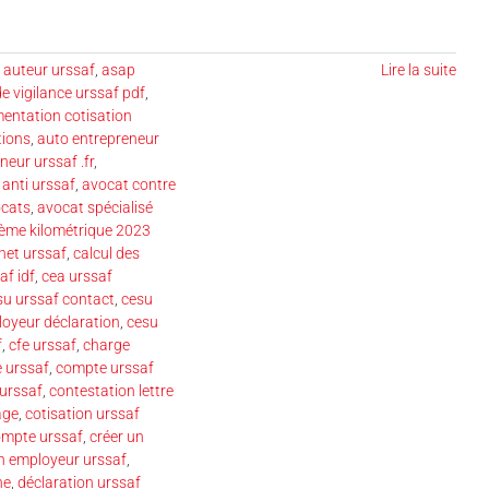
s auteur urssaf
,
asap
Lire la suite
de vigilance urssaf pdf
,
entation cotisation
tions
,
auto entrepreneur
eur urssaf .fr
,
anti urssaf
,
avocat contre
ocats
,
avocat spécialisé
ème kilométrique 2023
net urssaf
,
calcul des
af idf
,
cea urssaf
su urssaf contact
,
cesu
oyeur déclaration
,
cesu
f
,
cfe urssaf
,
charge
 urssaf
,
compte urssaf
 urssaf
,
contestation lettre
age
,
cotisation urssaf
ompte urssaf
,
créer un
n employeur urssaf
,
ne
,
déclaration urssaf