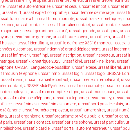
ligne
,
urssaf en ligne dpae
,
urssaf entrepreneur
,
urssaf entrepreneur indiv
nne
,
urssaf et auto entreprise
,
urssaf et cesu
,
urssaf et impot
,
urssaf et im
,
urssaf eurl
,
urssaf expert comptable
,
urssaf femme de ménage
,
urssaf f
rssaf formulaire a1
,
urssaf fr mon compte
,
urssaf frais kilométriques
,
urs
reelance
,
urssaf frontalier
,
urssaf frontalier contact
,
urssaf frontalier suis
 majoritaire
,
urssaf gerant non salarié
,
urssaf gironde
,
urssaf gouv
,
urssa
guyane
,
urssaf haute garonne
,
urssaf haute savoie
,
urssaf help
,
urssaf her
 huissier
,
urssaf identifiant
,
urssaf ile de france 93518 montreuil cedex
,
u
données du compte
,
urssaf indemnité grand déplacement
,
urssaf indemnit
,
urssaf infirmier
,
urssaf inpi
,
urssaf inscription
,
urssaf inspecteur
,
urssaf 
metrique
,
urssaf kilometrique 2023
,
urssaf kiné
,
urssaf kiné libéral
,
urssaf 
éléphone
,
URSSAF Languedoc-Roussillon
,
urssaf le tese
,
urssaf liberal
,
urss
f limousin téléphone
,
urssaf lmnp
,
urssaf login
,
urssaf logo
,
URSSAF Lorr
,
urssaf marin
,
urssaf marseille contact
,
urssaf medecin remplacant
,
urss
nées contact
,
URSSAF Midi-Pyrénées
,
urssaf mon compte
,
urssaf mon co
mpte employeur
,
urssaf mon compte en ligne
,
urssaf mon espace
,
urssaf
a
,
urssaf mulhouse téléphone
,
urssaf n telephone
,
urssaf nancy
,
urssaf n
af nice
,
urssaf nimes
,
urssaf nimes numero
,
urssaf nord pas de calais
,
ur
e téléphone
,
urssaf numéro employeur
,
urssaf numero siret
,
urssaf numé
data
,
urssaf organisme
,
urssaf organisme privé ou public
,
urssaf orleans
,
f paris
,
urssaf paris contact
,
urssaf paris telephone
,
urssaf particulier
,
ur
an téléphone
,
urssaf picardie
,
urssaf portail auto entrepreneur
,
urssaf pou