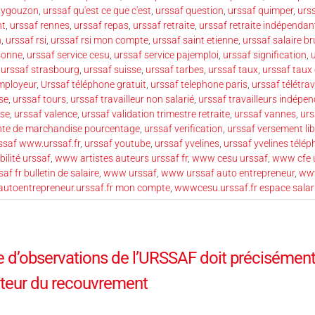
uygouzon
,
urssaf qu'est ce que c'est
,
urssaf question
,
urssaf quimper
,
urss
nt
,
urssaf rennes
,
urssaf repas
,
urssaf retraite
,
urssaf retraite indépendan
n
,
urssaf rsi
,
urssaf rsi mon compte
,
urssaf saint etienne
,
urssaf salaire br
rsonne
,
urssaf service cesu
,
urssaf service pajemploi
,
urssaf signification
,
u
,
urssaf strasbourg
,
urssaf suisse
,
urssaf tarbes
,
urssaf taux
,
urssaf taux
mployeur
,
Urssaf téléphone gratuit
,
urssaf telephone paris
,
urssaf télétrav
se
,
urssaf tours
,
urssaf travailleur non salarié
,
urssaf travailleurs indépe
ise
,
urssaf valence
,
urssaf validation trimestre retraite
,
urssaf vannes
,
urs
nte de marchandise pourcentage
,
urssaf verification
,
urssaf versement lib
ssaf www.urssaf.fr
,
urssaf youtube
,
urssaf yvelines
,
urssaf yvelines télé
ilité urssaf
,
www artistes auteurs urssaf fr
,
www cesu urssaf
,
www cfe u
f fr bulletin de salaire
,
www urssaf
,
www urssaf auto entrepreneur
,
www
toentrepreneur.urssaf.fr mon compte
,
wwwcesu.urssaf.fr espace salar
re d’observations de l’URSSAF doit précisément
cteur du recouvrement