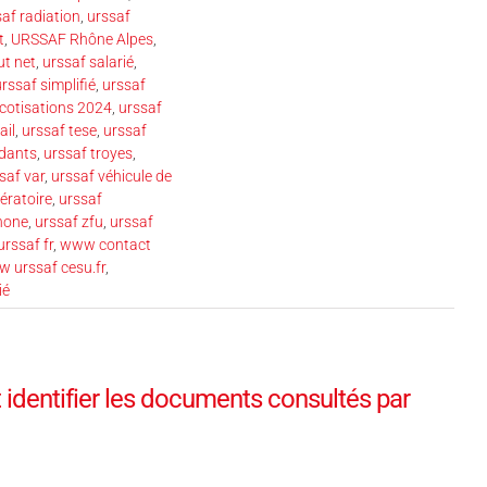
af radiation
,
urssaf
t
,
URSSAF Rhône Alpes
,
ut net
,
urssaf salarié
,
rssaf simplifié
,
urssaf
 cotisations 2024
,
urssaf
ail
,
urssaf tese
,
urssaf
ndants
,
urssaf troyes
,
saf var
,
urssaf véhicule de
ératoire
,
urssaf
phone
,
urssaf zfu
,
urssaf
rssaf fr
,
www contact
 urssaf cesu.fr
,
ié
 identifier les documents consultés par