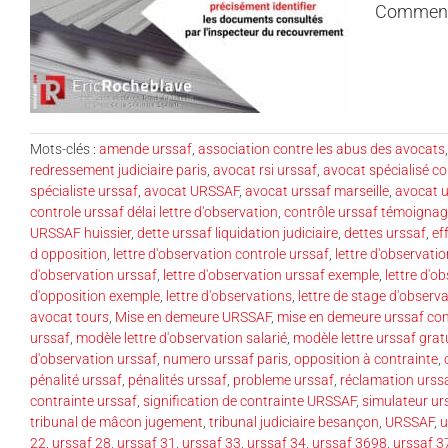
Comment c
Mots-clés :
amende urssaf
,
association contre les abus des avocats
redressement judiciaire paris
,
avocat rsi urssaf
,
avocat spécialisé co
spécialiste urssaf
,
avocat URSSAF
,
avocat urssaf marseille
,
avocat u
controle urssaf délai lettre d'observation
,
contrôle urssaf témoigna
URSSAF huissier
,
dette urssaf liquidation judiciaire
,
dettes urssaf
,
ef
d opposition
,
lettre d'observation controle urssaf
,
lettre d'observati
d'observation urssaf
,
lettre d'observation urssaf exemple
,
lettre d'o
d'opposition exemple
,
lettre d'observations
,
lettre de stage d'observ
avocat tours
,
Mise en demeure URSSAF
,
mise en demeure urssaf co
urssaf
,
modèle lettre d'observation salarié
,
modèle lettre urssaf grat
d'observation urssaf
,
numero urssaf paris
,
opposition à contrainte
,
pénalité urssaf
,
pénalités urssaf
,
probleme urssaf
,
réclamation urss
contrainte urssaf
,
signification de contrainte URSSAF
,
simulateur ur
tribunal de mâcon jugement
,
tribunal judiciaire besançon
,
URSSAF
,
u
22
,
urssaf 28
,
urssaf 31
,
urssaf 33
,
urssaf 34
,
urssaf 3698
,
urssaf 3