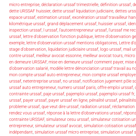
micro entreprise
,
déclaration urssaf trimestrielle
,
définition urssaf
,
d
dette URSSAF huissier
,
dette urssaf liquidation judiciaire
,
dettes urs
espace urssaf
,
estimation urssaf
,
exonération urssaf travailleur ha
kilométrique urssaf
,
grand déplacement urssaf
,
huissier urssaf
,
iden
inspection urssaf
,
l urssaf
,
l'autoentrepreneur urssaf
,
l'urssaf me re
urssaf
,
lettre d'observation fonction publique
,
lettre d'observation 
exemple
,
lettre d'observation urssaf mentions obligatoires
,
Lettre d
stage d'observation
,
liquidation judiciaire urssaf
,
logo urssaf
,
mail u
contre urssaf
,
meilleur avocat essonne
,
meilleur avocat tours
,
micro 
en demeure URSSAF
,
mise en demeure urssaf comment payer
,
mise 
d'observation salarié
,
modèle lettre dénonciation urssaf travail au no
mon compte urssaf auto entrepreneur
,
mon compte urssaf employe
urssaf
,
netentreprise urssaf
,
no urssaf
,
notification jugement pôle so
urssaf auto entrepreneur
,
numero urssaf paris
,
offre emploi urssaf
,
contrainte urssaf
,
paje urssaf
,
pajemploi urssaf
,
pajemploi urssaf fr
,
urssaf
,
payer urssaf
,
payer urssaf en ligne
,
pénalité urssaf
,
pénalités
probleme urssaf
,
que veut dire urssaf
,
radiation urssaf
,
réclamation 
rendez vous urssaf
,
réponse à la lettre d'observations urssaf
,
répons
contrainte URSSAF
,
simulateur cesu urssaf
,
simulateur cotisation ur
entrepreneur
,
simulateur urssaf avocat
,
simulation cotisation urssa
indépendant
,
simulation urssaf micro entreprise
,
simulation urssaf s