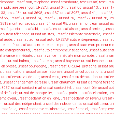
elephone urssaf lyon
,
telephone urssaf strasbourg
,
tese urssaf
,
tese urss
nal judiciaire besançon
,
URSSAF
,
urssaf 04
,
urssaf 06
,
urssaf 13
,
urssaf 1
f 33
,
urssaf 34
,
urssaf 3698
,
urssaf 37
,
urssaf 3957
,
urssaf 41
,
urssaf 43
,
af 66
,
urssaf 71
,
urssaf 74
,
urssaf 75
,
urssaf 76
,
urssaf 77
,
urssaf 78
,
urs
93518 montreuil cedex
,
urssaf 94
,
urssaf 95
,
urssaf à montreuil
,
urssaf ac
rssaf ajaccio
,
urssaf albi
,
urssaf ales
,
urssaf alsace
,
urssaf amiens
,
urssa
te auteur téléphone
,
urssaf artistes
,
urssaf assistante maternelle
,
urssaf 
af aude
,
urssaf auteur
,
urssaf auto
,
URSSAF auto entrepreneur
,
urssaf a
preneur fr
,
urssaf auto entrepreneur impots
,
urssaf auto entrepreneur m
uto entrepreneur tel
,
urssaf auto entrepreneur téléphone
,
urssaf auto ent
af avance immédiate
,
urssaf avance immédiate mon compte
,
urssaf avan
ation
,
urssaf balma
,
urssaf bareme
,
urssaf bayonne
,
urssaf besancon
,
ur
 en bresse
,
urssaf bourgogne
,
urssaf brest
,
URSSAF Bretagne
,
urssaf bru
n
,
urssaf cahors
,
urssaf caisse nationale
,
urssaf calcul cotisations
,
urssaf
,
urssaf centre val de loire
,
urssaf cesu
,
urssaf cesu déclaration
,
urssaf c
e
,
urssaf changement adresse
,
urssaf chaumont
,
urssaf clermont ferran
t 3957
,
urssaf contact mail
,
urssaf contact tel
,
urssaf contrôle
,
urssaf cot
af de l'aude
,
urssaf de montpellier
,
urssaf de paris
,
urssaf declaration
,
urs
 employeur
,
urssaf déclaration en ligne
,
urssaf declaration revenu
,
urssaf 
on
,
urssaf des indépendant
,
urssaf des indépendants
,
urssaf diffuseur
,
ur
urssaf due
,
urssaf economie collaborative
,
urssaf emploi
,
urssaf employe