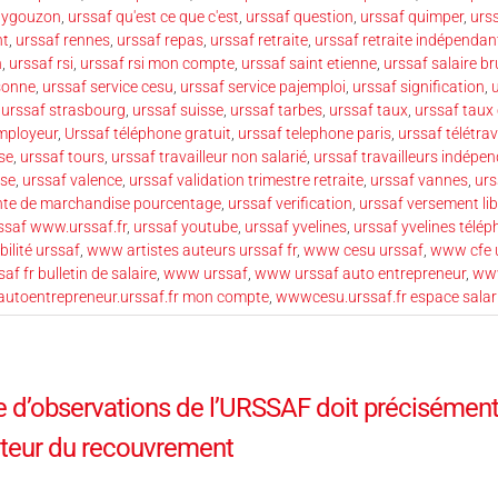
uygouzon
,
urssaf qu'est ce que c'est
,
urssaf question
,
urssaf quimper
,
urss
nt
,
urssaf rennes
,
urssaf repas
,
urssaf retraite
,
urssaf retraite indépendan
n
,
urssaf rsi
,
urssaf rsi mon compte
,
urssaf saint etienne
,
urssaf salaire br
rsonne
,
urssaf service cesu
,
urssaf service pajemploi
,
urssaf signification
,
u
,
urssaf strasbourg
,
urssaf suisse
,
urssaf tarbes
,
urssaf taux
,
urssaf taux
mployeur
,
Urssaf téléphone gratuit
,
urssaf telephone paris
,
urssaf télétrav
se
,
urssaf tours
,
urssaf travailleur non salarié
,
urssaf travailleurs indépe
ise
,
urssaf valence
,
urssaf validation trimestre retraite
,
urssaf vannes
,
urs
nte de marchandise pourcentage
,
urssaf verification
,
urssaf versement lib
ssaf www.urssaf.fr
,
urssaf youtube
,
urssaf yvelines
,
urssaf yvelines télé
ilité urssaf
,
www artistes auteurs urssaf fr
,
www cesu urssaf
,
www cfe u
f fr bulletin de salaire
,
www urssaf
,
www urssaf auto entrepreneur
,
www
toentrepreneur.urssaf.fr mon compte
,
wwwcesu.urssaf.fr espace salar
re d’observations de l’URSSAF doit précisément
cteur du recouvrement