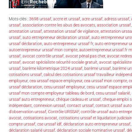
Mots-clés :
3698 urssaf
,
accre et urssaf
,
acre urssaf
,
adress urssaf
,
urssaf
,
association contre les abus des avocats
,
association urssaf
attestation urssaf
,
attestation urssaf de vigilance
,
attestation urssa
urssaf
,
auto entrepreneur déclaration urssaf
,
auto entrepreneur urs
urssaf déclaration
,
auto entrepreneur urssaf fr
,
auto entrepreneur 
autoentrepreneur urssaf mon compte
,
autoentrepreneur.urssaf.fr 
urssaf
,
avocat contrôle urssaf
,
avocat pénal pas cher
,
avocat redres
urssaf
,
avocat spécialiste sécurité sociale gratuit
,
avocat spécialiste
urssaf
,
barème kilometrique 2024 urssaf
,
barème urssaf
,
barème ur
cotisations urssaf
,
calcul des cotisations urssaf travailleur indépen
employeur
,
cea urssaf espace employeur
,
cea urssaf mon compte
,
c
urssaf déclaration
,
cesu urssaf employeur
,
cesu urssaf espace empl
urssaf mon compte employeur tableau de bord
,
cesu urssaf salarié
,
urssaf auto entrepreneur
,
chèque cadeau et urssaf
,
cheque emploi s
indépendant
,
connexion urssaf
,
contact urssaf
,
contact urssaf auto
d'observation urssaf
,
Contrôle URSSAF
,
contrôle urssaf auto entrep
avocat
,
cotisations avocat
,
cotisations urssaf et liquidation judiciair
compte urssaf
,
cse urssaf idf
,
déclaration auto entrepreneur urssaf
déclaration salarié urssaf
,
déclaration sociale nominative urssaf
,
déc