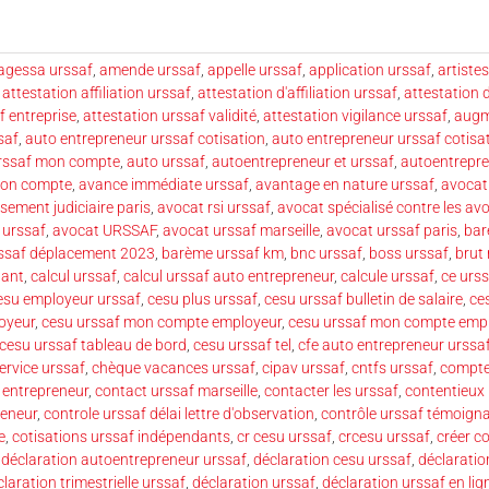
agessa urssaf
,
amende urssaf
,
appelle urssaf
,
application urssaf
,
artiste
,
attestation affiliation urssaf
,
attestation d'affiliation urssaf
,
attestation 
f entreprise
,
attestation urssaf validité
,
attestation vigilance urssaf
,
augm
saf
,
auto entrepreneur urssaf cotisation
,
auto entrepreneur urssaf cotisa
urssaf mon compte
,
auto urssaf
,
autoentrepreneur et urssaf
,
autoentrepren
mon compte
,
avance immédiate urssaf
,
avantage en nature urssaf
,
avocat 
sement judiciaire paris
,
avocat rsi urssaf
,
avocat spécialisé contre les av
 urssaf
,
avocat URSSAF
,
avocat urssaf marseille
,
avocat urssaf paris
,
bar
ssaf déplacement 2023
,
barème urssaf km
,
bnc urssaf
,
boss urssaf
,
brut 
dant
,
calcul urssaf
,
calcul urssaf auto entrepreneur
,
calcule urssaf
,
ce urss
esu employeur urssaf
,
cesu plus urssaf
,
cesu urssaf bulletin de salaire
,
ce
oyeur
,
cesu urssaf mon compte employeur
,
cesu urssaf mon compte empl
cesu urssaf tableau de bord
,
cesu urssaf tel
,
cfe auto entrepreneur urssa
ervice urssaf
,
chèque vacances urssaf
,
cipav urssaf
,
cntfs urssaf
,
compte
 entrepreneur
,
contact urssaf marseille
,
contacter les urssaf
,
contentieux
reneur
,
controle urssaf délai lettre d'observation
,
contrôle urssaf témoign
e
,
cotisations urssaf indépendants
,
cr cesu urssaf
,
crcesu urssaf
,
créer c
,
déclaration autoentrepreneur urssaf
,
déclaration cesu urssaf
,
déclaratio
laration trimestrielle urssaf
,
déclaration urssaf
,
déclaration urssaf en lig