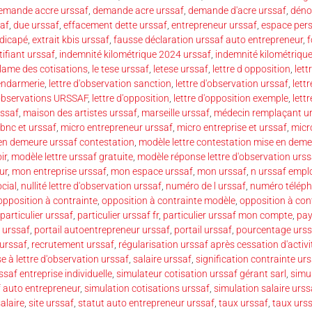
emande accre urssaf
,
demande acre urssaf
,
demande d'acre urssaf
,
déno
saf
,
due urssaf
,
effacement dette urssaf
,
entrepreneur urssaf
,
espace pers
ndicapé
,
extrait kbis urssaf
,
fausse déclaration urssaf auto entrepreneur
,
f
tifiant urssaf
,
indemnité kilométrique 2024 urssaf
,
indemnité kilométrique
clame des cotisations
,
le tese urssaf
,
letese urssaf
,
lettre d opposition
,
lett
gendarmerie
,
lettre d'observation sanction
,
lettre d'observation urssaf
,
lett
'observations URSSAF
,
lettre d'opposition
,
lettre d'opposition exemple
,
lett
rssaf
,
maison des artistes urssaf
,
marseille urssaf
,
médecin remplaçant u
bnc et urssaf
,
micro entrepreneur urssaf
,
micro entreprise et urssaf
,
micr
en demeure urssaf contestation
,
modèle lettre contestation mise en deme
ir
,
modèle lettre urssaf gratuite
,
modèle réponse lettre d'observation urss
ur
,
mon entreprise urssaf
,
mon espace urssaf
,
mon urssaf
,
n urssaf empl
cial
,
nullité lettre d'observation urssaf
,
numéro de l urssaf
,
numéro téléph
opposition à contrainte
,
opposition à contrainte modèle
,
opposition à con
particulier urssaf
,
particulier urssaf fr
,
particulier urssaf mon compte
,
pay
 urssaf
,
portail autoentrepreneur urssaf
,
portail urssaf
,
pourcentage urss
urssaf
,
recrutement urssaf
,
régularisation urssaf après cessation d'activi
e à lettre d'observation urssaf
,
salaire urssaf
,
signification contrainte ur
ssaf entreprise individuelle
,
simulateur cotisation urssaf gérant sarl
,
simu
f auto entrepreneur
,
simulation cotisations urssaf
,
simulation salaire urss
alaire
,
site urssaf
,
statut auto entrepreneur urssaf
,
taux urssaf
,
taux urs