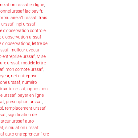
nciation urssaf en ligne
,
onnel urssaf lacipav fr
,
ormulaire a1 urssaf
,
frais
 urssaf
,
inpi urssaf
,
re d'observation controle
re d'observation urssaf
re d'observations
,
lettre de
rssaf
,
meilleur avocat
o entreprise urssaf
,
Mise
ure urssaf
,
modèle lettre
af
,
mon compte urssaf
,
oyeur
,
net entreprise
one urssaf
,
numéro
trainte urssaf
,
opposition
e urssaf
,
payer en ligne
af
,
prescription urssaf
,
té
,
remplacement urssaf
,
ssaf
,
signification de
lateur urssaf auto
af
,
simulation urssaf
saf auto entrepreneur 1ere