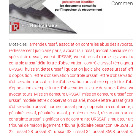
Comment c
Mots-clés :
amende urssaf
,
association contre les abus des avocats
redressement judiciaire paris
,
avocat rsi urssaf
,
avocat spécialisé co
spécialiste urssaf
,
avocat URSSAF
,
avocat urssaf marseille
,
avocat u
controle urssaf délai lettre d'observation
,
contrôle urssaf témoigna
URSSAF huissier
,
dette urssaf liquidation judiciaire
,
dettes urssaf
,
ef
d opposition
,
lettre d'observation controle urssaf
,
lettre d'observati
d'observation urssaf
,
lettre d'observation urssaf exemple
,
lettre d'o
d'opposition exemple
,
lettre d'observations
,
lettre de stage d'observ
avocat tours
,
Mise en demeure URSSAF
,
mise en demeure urssaf co
urssaf
,
modèle lettre d'observation salarié
,
modèle lettre urssaf grat
d'observation urssaf
,
numero urssaf paris
,
opposition à contrainte
,
pénalité urssaf
,
pénalités urssaf
,
probleme urssaf
,
réclamation urss
contrainte urssaf
,
signification de contrainte URSSAF
,
simulateur ur
tribunal de mâcon jugement
,
tribunal judiciaire besançon
,
URSSAF
,
u
22
,
urssaf 28
,
urssaf 31
,
urssaf 33
,
urssaf 34
,
urssaf 3698
,
urssaf 3