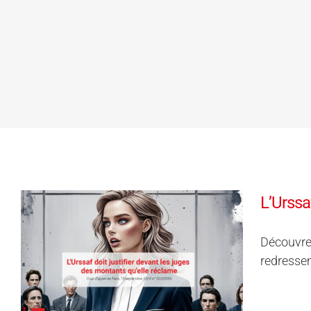
L’Urssa
Découvrez
redressem