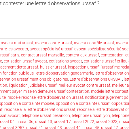
ontester une lettre d'observations urssaf ?
,
avocat anti urssaf
,
avocat contre urssaf
,
avocat contrôle urssaf
,
avocat 
ntre les avocats
,
avocat spécialisé urssaf
,
avocat spécialiste sécurité soci
rssaf paris
,
contact urssaf marseille
,
contentieux urssaf
,
contestation let
ge
,
cotisation urssaf avocat
,
cotisations avocat
,
cotisations urssaf et liqui
facement dette urssaf
,
huissier urssaf
,
inspection urssaf
,
l'urssaf me recl
on fonction publique
,
lettre d'observation gendarmerie
,
lettre d'observatio
bservation urssaf mentions obligatoires
,
Lettre d'observations URSSAF
,
let
ation
,
liquidation judiciaire urssaf
,
meilleur avocat contre urssaf
,
meilleur 
mment payer
,
mise en demeure urssaf contestation
,
modèle lettre contes
uite
,
modèle réponse lettre d'observation urssaf
,
notification jugement pôl
opposition à contrainte modèle
,
opposition à contrainte urssaf
,
oppositio
af
,
réponse à la lettre d'observations urssaf
,
réponse à lettre d'observatio
ssaf avocat
,
telephone urssaf besancon
,
telephone urssaf lyon
,
telephone
rssaf 04
,
urssaf 06
,
urssaf 13
,
urssaf 17
,
urssaf 2022
,
urssaf 2023
,
urss
7
,
urssaf 3957
,
urssaf 41
,
urssaf 43
,
urssaf 44
,
urssaf 45
,
urssaf 47
,
urss