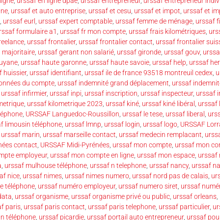
ligne
,
urssaf en ligne dpae
,
urssaf entrepreneur
,
urssaf entrepreneur indiv
nne
,
urssaf et auto entreprise
,
urssaf et cesu
,
urssaf et impot
,
urssaf et im
,
urssaf eurl
,
urssaf expert comptable
,
urssaf femme de ménage
,
urssaf f
rssaf formulaire a1
,
urssaf fr mon compte
,
urssaf frais kilométriques
,
urs
reelance
,
urssaf frontalier
,
urssaf frontalier contact
,
urssaf frontalier suis
 majoritaire
,
urssaf gerant non salarié
,
urssaf gironde
,
urssaf gouv
,
urssa
guyane
,
urssaf haute garonne
,
urssaf haute savoie
,
urssaf help
,
urssaf her
 huissier
,
urssaf identifiant
,
urssaf ile de france 93518 montreuil cedex
,
u
données du compte
,
urssaf indemnité grand déplacement
,
urssaf indemnit
,
urssaf infirmier
,
urssaf inpi
,
urssaf inscription
,
urssaf inspecteur
,
urssaf 
metrique
,
urssaf kilometrique 2023
,
urssaf kiné
,
urssaf kiné libéral
,
urssaf 
éléphone
,
URSSAF Languedoc-Roussillon
,
urssaf le tese
,
urssaf liberal
,
urss
f limousin téléphone
,
urssaf lmnp
,
urssaf login
,
urssaf logo
,
URSSAF Lorr
,
urssaf marin
,
urssaf marseille contact
,
urssaf medecin remplacant
,
urss
nées contact
,
URSSAF Midi-Pyrénées
,
urssaf mon compte
,
urssaf mon co
mpte employeur
,
urssaf mon compte en ligne
,
urssaf mon espace
,
urssaf
a
,
urssaf mulhouse téléphone
,
urssaf n telephone
,
urssaf nancy
,
urssaf n
af nice
,
urssaf nimes
,
urssaf nimes numero
,
urssaf nord pas de calais
,
ur
e téléphone
,
urssaf numéro employeur
,
urssaf numero siret
,
urssaf numé
data
,
urssaf organisme
,
urssaf organisme privé ou public
,
urssaf orleans
,
f paris
,
urssaf paris contact
,
urssaf paris telephone
,
urssaf particulier
,
ur
an téléphone
,
urssaf picardie
,
urssaf portail auto entrepreneur
,
urssaf pou