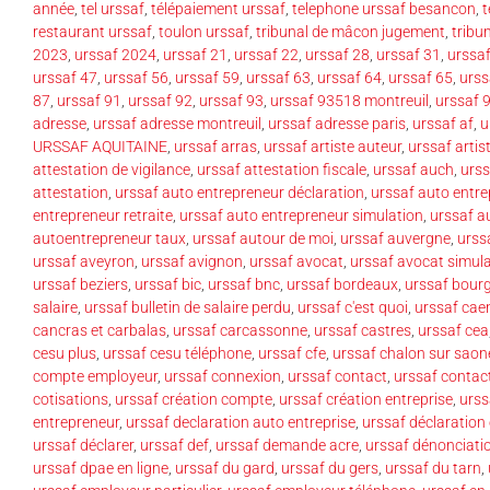
année
,
tel urssaf
,
télépaiement urssaf
,
telephone urssaf besancon
,
t
restaurant urssaf
,
toulon urssaf
,
tribunal de mâcon jugement
,
tribu
2023
,
urssaf 2024
,
urssaf 21
,
urssaf 22
,
urssaf 28
,
urssaf 31
,
urssa
urssaf 47
,
urssaf 56
,
urssaf 59
,
urssaf 63
,
urssaf 64
,
urssaf 65
,
urss
87
,
urssaf 91
,
urssaf 92
,
urssaf 93
,
urssaf 93518 montreuil
,
urssaf 
adresse
,
urssaf adresse montreuil
,
urssaf adresse paris
,
urssaf af
,
u
URSSAF AQUITAINE
,
urssaf arras
,
urssaf artiste auteur
,
urssaf artis
attestation de vigilance
,
urssaf attestation fiscale
,
urssaf auch
,
urss
attestation
,
urssaf auto entrepreneur déclaration
,
urssaf auto entre
entrepreneur retraite
,
urssaf auto entrepreneur simulation
,
urssaf a
autoentrepreneur taux
,
urssaf autour de moi
,
urssaf auvergne
,
urss
urssaf aveyron
,
urssaf avignon
,
urssaf avocat
,
urssaf avocat simul
urssaf beziers
,
urssaf bic
,
urssaf bnc
,
urssaf bordeaux
,
urssaf bourg
salaire
,
urssaf bulletin de salaire perdu
,
urssaf c'est quoi
,
urssaf cae
cancras et carbalas
,
urssaf carcassonne
,
urssaf castres
,
urssaf cea
cesu plus
,
urssaf cesu téléphone
,
urssaf cfe
,
urssaf chalon sur saon
compte employeur
,
urssaf connexion
,
urssaf contact
,
urssaf contac
cotisations
,
urssaf création compte
,
urssaf création entreprise
,
urss
entrepreneur
,
urssaf declaration auto entreprise
,
urssaf déclaration
urssaf déclarer
,
urssaf def
,
urssaf demande acre
,
urssaf dénonciati
urssaf dpae en ligne
,
urssaf du gard
,
urssaf du gers
,
urssaf du tarn
,