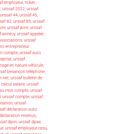
af employeur
,
ticket
7
,
urssaf 2022
,
urssaf
urssaf 44
,
urssaf 45
,
saf 82
,
urssaf 83
,
urssaf
cre
,
urssaf acre
,
urssaf
f annecy
,
urssaf appeler
,
associations
,
urssaf
uto entrepreneur
on compte
,
urssaf auto
reprise
,
urssaf
tage en nature véhicule
,
ssaf besançon téléphone
,
t net
,
urssaf bulletin de
 calcul salaire
,
urssaf
esu mon compte
,
urssaf
d
,
urssaf compte
,
urssaf
isation
,
urssaf
saf déclaration auto
déclaration revenus
,
ssaf dijon
,
urssaf dpae
,
ur
,
urssaf employeur cesu
,