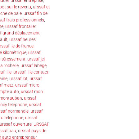
iduel
,
urssaf entreprise
,
pot sur le revenu
,
urssaf et
iche de paie
,
urssaf fin de
saf frais professionnels
,
se
,
urssaf frontalier
f grand déplacement
,
ault
,
urssaf heures
rssaf ile de france
é kilométrique
,
urssaf
intéressement
,
urssaf jei
,
la rochelle
,
urssaf labege
,
af lille
,
urssaf lille contact
,
aine
,
urssaf lot
,
urssaf
af metz
,
urssaf micro
,
mpte auto
,
urssaf mon
 montauban
,
urssaf
ancy telephone
,
urssaf
ssaf normandie
,
urssaf
ro téléphone
,
urssaf
urssaf ouverture
,
URSSAF
ssaf pau
,
urssaf pays de
r auto entrepreneur
,