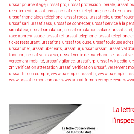
urssaf pourcentage
,
urssaf pro
,
urssaf profession libérale
,
urssaf p
recrutement
,
urssaf reims
,
urssaf reims téléphone
,
urssaf remplaca
urssaf rhone alpes téléphone
,
urssaf rodez
,
urssaf role
,
urssaf roue
urssaf sarl
,
urssaf sasu
,
urssaf se connecter
,
urssaf service à la pe
simulateur
,
urssaf simulation
,
urssaf simulation salaire
,
urssaf siret
taxe apprentissage
,
urssaf tel
,
urssaf telephone
,
urssaf téléphone e
ticket restaurant
,
urssaf tns
,
urssaf toulouse
,
urssaf toulouse adres
urssaf uber
,
urssaf uber eats
,
urssaf ur
,
urssaf urssaf
,
urssaf val d'o
fonction
,
urssaf venissieux
,
urssaf vente de marchandise
,
urssaf ve
versement mobilité
,
urssaf vigilance
,
urssaf vrp
,
urssaf wikipedia
,
ur
zrr
,
vérification attestation urssaf
,
vérification urssaf
,
versement mob
urssaf fr mon compte
,
www pajemploi urssaf fr
,
www pajemploi urssa
www.urssaf.fr mon compte
,
www.urssaf.fr mon compte cesu
,
wwwau
La lett
l’inspe