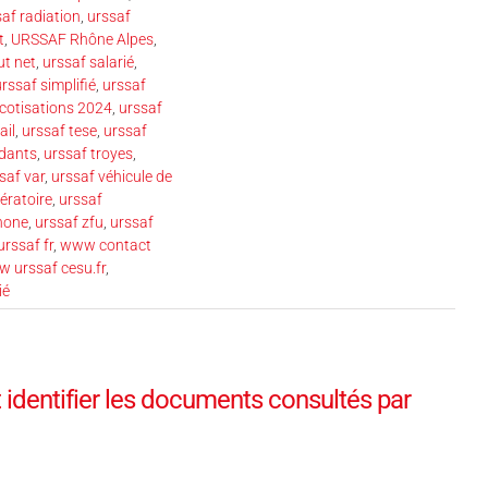
af radiation
,
urssaf
t
,
URSSAF Rhône Alpes
,
ut net
,
urssaf salarié
,
rssaf simplifié
,
urssaf
 cotisations 2024
,
urssaf
ail
,
urssaf tese
,
urssaf
ndants
,
urssaf troyes
,
saf var
,
urssaf véhicule de
ératoire
,
urssaf
phone
,
urssaf zfu
,
urssaf
rssaf fr
,
www contact
 urssaf cesu.fr
,
ié
 identifier les documents consultés par