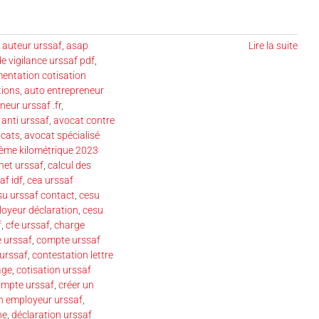
s auteur urssaf
,
asap
Lire la suite
de vigilance urssaf pdf
,
entation cotisation
tions
,
auto entrepreneur
eur urssaf .fr
,
anti urssaf
,
avocat contre
ocats
,
avocat spécialisé
ème kilométrique 2023
net urssaf
,
calcul des
af idf
,
cea urssaf
su urssaf contact
,
cesu
oyeur déclaration
,
cesu
f
,
cfe urssaf
,
charge
 urssaf
,
compte urssaf
 urssaf
,
contestation lettre
age
,
cotisation urssaf
ompte urssaf
,
créer un
n employeur urssaf
,
ne
,
déclaration urssaf