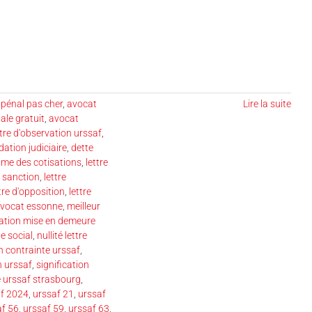
pénal pas cher
,
avocat
Lire la suite
ale gratuit
,
avocat
tre d'observation urssaf
,
dation judiciaire
,
dette
ame des cotisations
,
lettre
n sanction
,
lettre
tre d'opposition
,
lettre
avocat essonne
,
meilleur
tation mise en demeure
e social
,
nullité lettre
n contrainte urssaf
,
n urssaf
,
signification
 urssaf strasbourg
,
af 2024
,
urssaf 21
,
urssaf
af 56
,
urssaf 59
,
urssaf 63
,