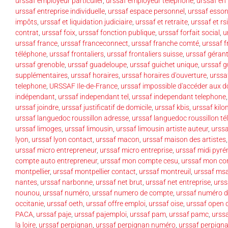
urssaf employeur particulier
,
urssaf employeur téléphone
,
urssaf en 
urssaf entreprise individuelle
,
urssaf espace personnel
,
urssaf esso
impôts
,
urssaf et liquidation judiciaire
,
urssaf et retraite
,
urssaf et rsi
contrat
,
urssaf foix
,
urssaf fonction publique
,
urssaf forfait social
,
u
urssaf france
,
urssaf franceconnect
,
urssaf franche comté
,
urssaf f
téléphone
,
urssaf frontaliers
,
urssaf frontaliers suisse
,
urssaf gérant
urssaf grenoble
,
urssaf guadeloupe
,
urssaf guichet unique
,
urssaf 
supplémentaires
,
urssaf horaires
,
urssaf horaires d'ouverture
,
urssaf
telephone
,
URSSAF Ile-de-France
,
urssaf impossible d'accéder aux 
indépendant
,
urssaf independant tel
,
urssaf independant telephone
urssaf joindre
,
urssaf justificatif de domicile
,
urssaf kbis
,
urssaf kilo
urssaf languedoc roussillon adresse
,
urssaf languedoc roussillon t
urssaf limoges
,
urssaf limousin
,
urssaf limousin artiste auteur
,
urssa
lyon
,
urssaf lyon contact
,
urssaf macon
,
urssaf maison des artistes
urssaf micro entrepreneur
,
urssaf micro entreprise
,
urssaf midi pyré
compte auto entrepreneur
,
urssaf mon compte cesu
,
urssaf mon co
montpellier
,
urssaf montpellier contact
,
urssaf montreuil
,
urssaf ms
nantes
,
urssaf narbonne
,
urssaf net brut
,
urssaf net entreprise
,
urss
nounou
,
urssaf numéro
,
urssaf numero de compte
,
urssaf numéro d
occitanie
,
urssaf oeth
,
urssaf offre emploi
,
urssaf oise
,
urssaf open 
PACA
,
urssaf paje
,
urssaf pajemploi
,
urssaf pam
,
urssaf pamc
,
urssa
la loire
,
urssaf perpignan
,
urssaf perpignan numéro
,
urssaf perpign