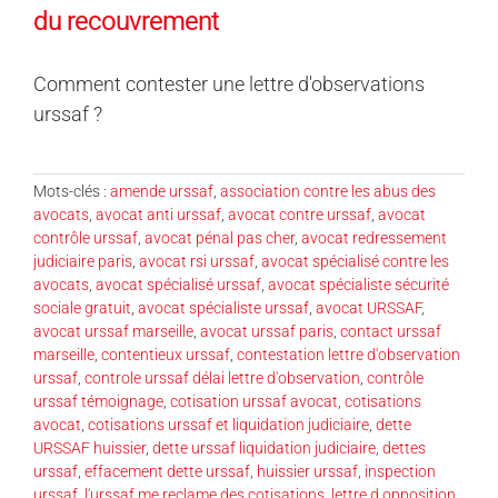
du recouvrement
Comment contester une lettre d'observations
urssaf ?
Mots-clés :
amende urssaf
,
association contre les abus des
avocats
,
avocat anti urssaf
,
avocat contre urssaf
,
avocat
contrôle urssaf
,
avocat pénal pas cher
,
avocat redressement
judiciaire paris
,
avocat rsi urssaf
,
avocat spécialisé contre les
avocats
,
avocat spécialisé urssaf
,
avocat spécialiste sécurité
sociale gratuit
,
avocat spécialiste urssaf
,
avocat URSSAF
,
avocat urssaf marseille
,
avocat urssaf paris
,
contact urssaf
marseille
,
contentieux urssaf
,
contestation lettre d'observation
urssaf
,
controle urssaf délai lettre d'observation
,
contrôle
urssaf témoignage
,
cotisation urssaf avocat
,
cotisations
avocat
,
cotisations urssaf et liquidation judiciaire
,
dette
URSSAF huissier
,
dette urssaf liquidation judiciaire
,
dettes
urssaf
,
effacement dette urssaf
,
huissier urssaf
,
inspection
urssaf
,
l'urssaf me reclame des cotisations
,
lettre d opposition
,