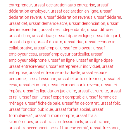
entrepreneur
,
urssaf declaration auto entreprise
,
urssaf
déclaration employeur
,
urssaf déclaration en ligne
,
urssaf
declaration revenu
,
urssaf déclaration revenus
,
urssaf déclarer
,
urssaf def
,
urssaf demande acre
,
urssaf dénonciation
,
urssaf
des indépendant
,
urssaf des indépendants
,
urssaf diffuseur
,
urssaf dijon
,
urssaf dpae
,
urssaf dpae en ligne
,
urssaf du gard
,
urssaf du gers
,
urssaf du tarn
,
urssaf due
,
urssaf economie
collaborative
,
urssaf emploi
,
urssaf employeur
,
urssaf
employeur cesu
,
urssaf employeur particulier
,
urssaf
employeur téléphone
,
urssaf en ligne
,
urssaf en ligne dpae
,
urssaf entrepreneur
,
urssaf entrepreneur individuel
,
urssaf
entreprise
,
urssaf entreprise individuelle
,
urssaf espace
personnel
,
urssaf essonne
,
urssaf et auto entreprise
,
urssaf et
cesu
,
urssaf et impot
,
urssaf et impot sur le revenu
,
urssaf et
impôts
,
urssaf et liquidation judiciaire
,
urssaf et retraite
,
urssaf
et rsi
,
urssaf eurl
,
urssaf expert comptable
,
urssaf femme de
ménage
,
urssaf fiche de paie
,
urssaf fin de contrat
,
urssaf foix
,
urssaf fonction publique
,
urssaf forfait social
,
urssaf
formulaire a1
,
urssaf fr mon compte
,
urssaf frais
kilométriques
,
urssaf frais professionnels
,
urssaf france
,
urssaf franceconnect
,
urssaf franche comté
,
urssaf freelance
,