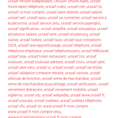
urssaf retraite indépendant
,
URSSAF Rhône Alpes
,
urssaf
rhone alpes téléphone
,
urssaf rodez
,
urssaf role
,
urssaf rsi
,
urssaf rsi mon compte
,
urssaf saint etienne
,
urssaf salarié
,
urssaf sarl
,
urssaf sasu
,
urssaf se connecter
,
urssaf service à
la personne
,
urssaf service cesu
,
urssaf service pajemploi
,
urssaf signification
,
urssaf simplifié
,
urssaf simulateur
,
urssaf
simulation salaire
,
urssaf siret
,
urssaf strasbourg
,
urssaf
suisse
,
urssaf tarbes
,
urssaf taux
,
urssaf taux cotisations
2024
,
urssaf taxe apprentissage
,
urssaf telephone
,
urssaf
téléphone employeur
,
urssaf telephone paris
,
urssaf télétravail
,
urssaf tese
,
urssaf ticket restaurant
,
urssaf tns
,
urssaf
toulouse
,
urssaf toulouse adresse
,
urssaf tours
,
urssaf uber
,
urssaf uber eats
,
urssaf ur
,
urssaf urssaf
,
urssaf val d'oise
,
urssaf validation trimestre retraite
,
urssaf vannes
,
urssaf
véhicule de fonction
,
urssaf vente de marchandise
,
urssaf
vente de marchandise pourcentage
,
urssaf verification
,
urssaf
versement libératoire
,
urssaf versement mobilité
,
urssaf
vigilance
,
urssaf vrp
,
urssaf wikipedia
,
urssaf www.urssaf.fr
,
urssaf youtube
,
urssaf yvelines
,
urssaf yvelines téléphone
,
urssaf zfu
,
urssaf zrr
,
www.urssaf.fr mon compte
,
www.urssaf.fr mon compte cesu
,
wwwautoentrepreneur.urssaf.fr mon compte
,