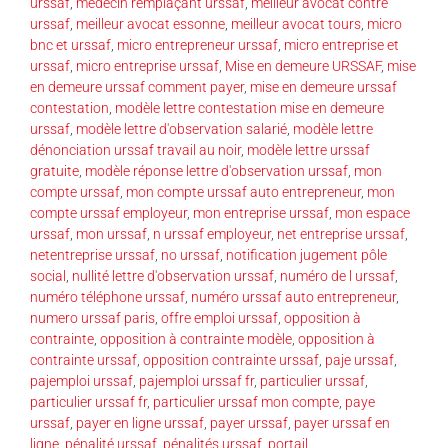
urssaf
,
médecin remplaçant urssaf
,
meilleur avocat contre
urssaf
,
meilleur avocat essonne
,
meilleur avocat tours
,
micro
bnc et urssaf
,
micro entrepreneur urssaf
,
micro entreprise et
urssaf
,
micro entreprise urssaf
,
Mise en demeure URSSAF
,
mise
en demeure urssaf comment payer
,
mise en demeure urssaf
contestation
,
modèle lettre contestation mise en demeure
urssaf
,
modèle lettre d'observation salarié
,
modèle lettre
dénonciation urssaf travail au noir
,
modèle lettre urssaf
gratuite
,
modèle réponse lettre d'observation urssaf
,
mon
compte urssaf
,
mon compte urssaf auto entrepreneur
,
mon
compte urssaf employeur
,
mon entreprise urssaf
,
mon espace
urssaf
,
mon urssaf
,
n urssaf employeur
,
net entreprise urssaf
,
netentreprise urssaf
,
no urssaf
,
notification jugement pôle
social
,
nullité lettre d'observation urssaf
,
numéro de l urssaf
,
numéro téléphone urssaf
,
numéro urssaf auto entrepreneur
,
numero urssaf paris
,
offre emploi urssaf
,
opposition à
contrainte
,
opposition à contrainte modèle
,
opposition à
contrainte urssaf
,
opposition contrainte urssaf
,
paje urssaf
,
pajemploi urssaf
,
pajemploi urssaf fr
,
particulier urssaf
,
particulier urssaf fr
,
particulier urssaf mon compte
,
paye
urssaf
,
payer en ligne urssaf
,
payer urssaf
,
payer urssaf en
ligne
,
pénalité urssaf
,
pénalités urssaf
,
portail