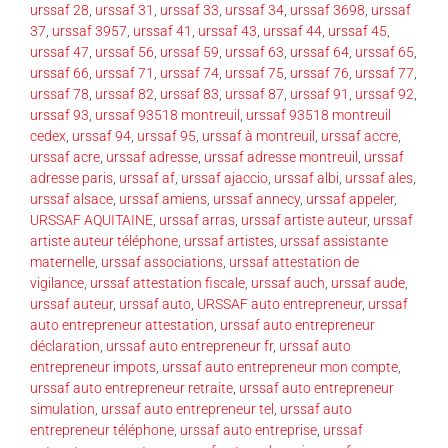
urssaf 28
,
urssaf 31
,
urssaf 33
,
urssaf 34
,
urssaf 3698
,
urssaf
37
,
urssaf 3957
,
urssaf 41
,
urssaf 43
,
urssaf 44
,
urssaf 45
,
urssaf 47
,
urssaf 56
,
urssaf 59
,
urssaf 63
,
urssaf 64
,
urssaf 65
,
urssaf 66
,
urssaf 71
,
urssaf 74
,
urssaf 75
,
urssaf 76
,
urssaf 77
,
urssaf 78
,
urssaf 82
,
urssaf 83
,
urssaf 87
,
urssaf 91
,
urssaf 92
,
urssaf 93
,
urssaf 93518 montreuil
,
urssaf 93518 montreuil
cedex
,
urssaf 94
,
urssaf 95
,
urssaf à montreuil
,
urssaf accre
,
urssaf acre
,
urssaf adresse
,
urssaf adresse montreuil
,
urssaf
adresse paris
,
urssaf af
,
urssaf ajaccio
,
urssaf albi
,
urssaf ales
,
urssaf alsace
,
urssaf amiens
,
urssaf annecy
,
urssaf appeler
,
URSSAF AQUITAINE
,
urssaf arras
,
urssaf artiste auteur
,
urssaf
artiste auteur téléphone
,
urssaf artistes
,
urssaf assistante
maternelle
,
urssaf associations
,
urssaf attestation de
vigilance
,
urssaf attestation fiscale
,
urssaf auch
,
urssaf aude
,
urssaf auteur
,
urssaf auto
,
URSSAF auto entrepreneur
,
urssaf
auto entrepreneur attestation
,
urssaf auto entrepreneur
déclaration
,
urssaf auto entrepreneur fr
,
urssaf auto
entrepreneur impots
,
urssaf auto entrepreneur mon compte
,
urssaf auto entrepreneur retraite
,
urssaf auto entrepreneur
simulation
,
urssaf auto entrepreneur tel
,
urssaf auto
entrepreneur téléphone
,
urssaf auto entreprise
,
urssaf