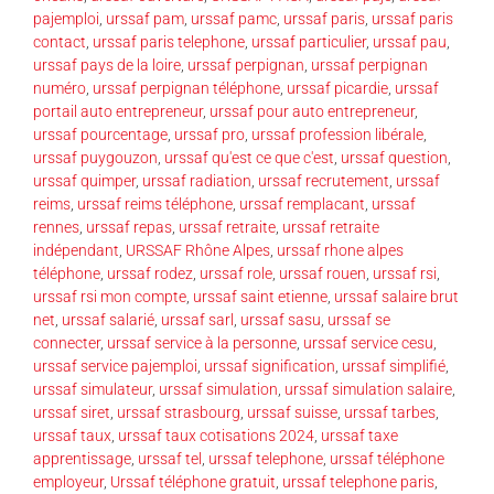
pajemploi
,
urssaf pam
,
urssaf pamc
,
urssaf paris
,
urssaf paris
contact
,
urssaf paris telephone
,
urssaf particulier
,
urssaf pau
,
urssaf pays de la loire
,
urssaf perpignan
,
urssaf perpignan
numéro
,
urssaf perpignan téléphone
,
urssaf picardie
,
urssaf
portail auto entrepreneur
,
urssaf pour auto entrepreneur
,
urssaf pourcentage
,
urssaf pro
,
urssaf profession libérale
,
urssaf puygouzon
,
urssaf qu'est ce que c'est
,
urssaf question
,
urssaf quimper
,
urssaf radiation
,
urssaf recrutement
,
urssaf
reims
,
urssaf reims téléphone
,
urssaf remplacant
,
urssaf
rennes
,
urssaf repas
,
urssaf retraite
,
urssaf retraite
indépendant
,
URSSAF Rhône Alpes
,
urssaf rhone alpes
téléphone
,
urssaf rodez
,
urssaf role
,
urssaf rouen
,
urssaf rsi
,
urssaf rsi mon compte
,
urssaf saint etienne
,
urssaf salaire brut
net
,
urssaf salarié
,
urssaf sarl
,
urssaf sasu
,
urssaf se
connecter
,
urssaf service à la personne
,
urssaf service cesu
,
urssaf service pajemploi
,
urssaf signification
,
urssaf simplifié
,
urssaf simulateur
,
urssaf simulation
,
urssaf simulation salaire
,
urssaf siret
,
urssaf strasbourg
,
urssaf suisse
,
urssaf tarbes
,
urssaf taux
,
urssaf taux cotisations 2024
,
urssaf taxe
apprentissage
,
urssaf tel
,
urssaf telephone
,
urssaf téléphone
employeur
,
Urssaf téléphone gratuit
,
urssaf telephone paris
,