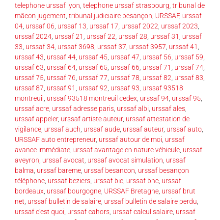
telephone urssaf lyon
,
telephone urssaf strasbourg
,
tribunal de
mâcon jugement
,
tribunal judiciaire besançon
,
URSSAF
,
urssaf
04
,
urssaf 06
,
urssaf 13
,
urssaf 17
,
urssaf 2022
,
urssaf 2023
,
urssaf 2024
,
urssaf 21
,
urssaf 22
,
urssaf 28
,
urssaf 31
,
urssaf
33
,
urssaf 34
,
urssaf 3698
,
urssaf 37
,
urssaf 3957
,
urssaf 41
,
urssaf 43
,
urssaf 44
,
urssaf 45
,
urssaf 47
,
urssaf 56
,
urssaf 59
,
urssaf 63
,
urssaf 64
,
urssaf 65
,
urssaf 66
,
urssaf 71
,
urssaf 74
,
urssaf 75
,
urssaf 76
,
urssaf 77
,
urssaf 78
,
urssaf 82
,
urssaf 83
,
urssaf 87
,
urssaf 91
,
urssaf 92
,
urssaf 93
,
urssaf 93518
montreuil
,
urssaf 93518 montreuil cedex
,
urssaf 94
,
urssaf 95
,
urssaf acre
,
urssaf adresse paris
,
urssaf albi
,
urssaf ales
,
urssaf appeler
,
urssaf artiste auteur
,
urssaf attestation de
vigilance
,
urssaf auch
,
urssaf aude
,
urssaf auteur
,
urssaf auto
,
URSSAF auto entrepreneur
,
urssaf autour de moi
,
urssaf
avance immédiate
,
urssaf avantage en nature véhicule
,
urssaf
aveyron
,
urssaf avocat
,
urssaf avocat simulation
,
urssaf
balma
,
urssaf bareme
,
urssaf besancon
,
urssaf besançon
téléphone
,
urssaf beziers
,
urssaf bic
,
urssaf bnc
,
urssaf
bordeaux
,
urssaf bourgogne
,
URSSAF Bretagne
,
urssaf brut
net
,
urssaf bulletin de salaire
,
urssaf bulletin de salaire perdu
,
urssaf c'est quoi
,
urssaf cahors
,
urssaf calcul salaire
,
urssaf