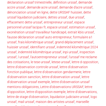
déclaration urssaf trimestrielle
,
définition urssaf
,
demande
accre urssaf
,
demande acre urssaf
,
demande d'acre urssaf
,
dénonciation urssaf en ligne
,
dette URSSAF huissier
,
dette
urssaf liquidation judiciaire
,
dettes urssaf
,
due urssaf
,
effacement dette urssaf
,
entrepreneur urssaf
,
espace
personnel urssaf lacipav fr
,
espace urssaf
,
estimation urssaf
,
exonération urssaf travailleur handicapé
,
extrait kbis urssaf
,
fausse déclaration urssaf auto entrepreneur
,
formulaire a1
urssaf
,
frais kilométrique urssaf
,
grand déplacement urssaf
,
huissier urssaf
,
identifiant urssaf
,
indemnité kilométrique 2024
urssaf
,
indemnité kilométrique urssaf
,
inpi urssaf
,
inspection
urssaf
,
l urssaf
,
l'autoentrepreneur urssaf
,
l'urssaf me reclame
des cotisations
,
le tese urssaf
,
letese urssaf
,
lettre d opposition
,
lettre d'observation controle urssaf
,
lettre d'observation
fonction publique
,
lettre d'observation gendarmerie
,
lettre
d'observation sanction
,
lettre d'observation urssaf
,
lettre
d'observation urssaf exemple
,
lettre d'observation urssaf
mentions obligatoires
,
Lettre d'observations URSSAF
,
lettre
d'opposition
,
lettre d'opposition exemple
,
lettre d'observations
,
lettre de stage d'observation
,
liquidation judiciaire urssaf
,
logo
urssaf
,
mail urssaf
,
maison des artistes urssaf
,
marseille