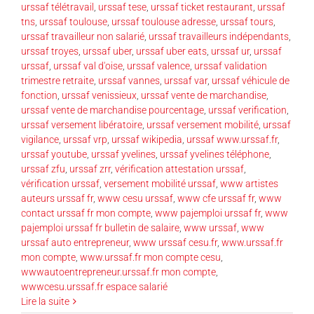
urssaf télétravail
,
urssaf tese
,
urssaf ticket restaurant
,
urssaf
tns
,
urssaf toulouse
,
urssaf toulouse adresse
,
urssaf tours
,
urssaf travailleur non salarié
,
urssaf travailleurs indépendants
,
urssaf troyes
,
urssaf uber
,
urssaf uber eats
,
urssaf ur
,
urssaf
urssaf
,
urssaf val d'oise
,
urssaf valence
,
urssaf validation
trimestre retraite
,
urssaf vannes
,
urssaf var
,
urssaf véhicule de
fonction
,
urssaf venissieux
,
urssaf vente de marchandise
,
urssaf vente de marchandise pourcentage
,
urssaf verification
,
urssaf versement libératoire
,
urssaf versement mobilité
,
urssaf
vigilance
,
urssaf vrp
,
urssaf wikipedia
,
urssaf www.urssaf.fr
,
urssaf youtube
,
urssaf yvelines
,
urssaf yvelines téléphone
,
urssaf zfu
,
urssaf zrr
,
vérification attestation urssaf
,
vérification urssaf
,
versement mobilité urssaf
,
www artistes
auteurs urssaf fr
,
www cesu urssaf
,
www cfe urssaf fr
,
www
contact urssaf fr mon compte
,
www pajemploi urssaf fr
,
www
pajemploi urssaf fr bulletin de salaire
,
www urssaf
,
www
urssaf auto entrepreneur
,
www urssaf cesu.fr
,
www.urssaf.fr
mon compte
,
www.urssaf.fr mon compte cesu
,
wwwautoentrepreneur.urssaf.fr mon compte
,
wwwcesu.urssaf.fr espace salarié
Lire la suite