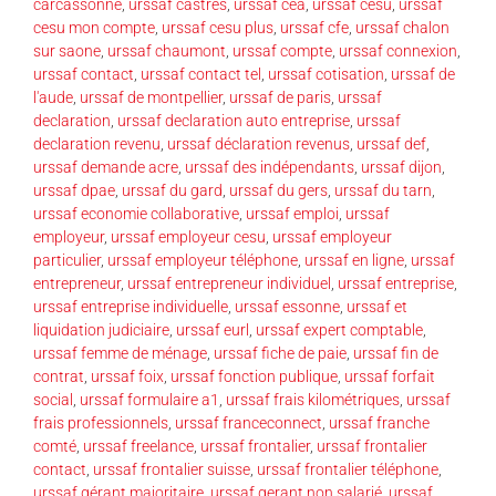
carcassonne
,
urssaf castres
,
urssaf cea
,
urssaf cesu
,
urssaf
cesu mon compte
,
urssaf cesu plus
,
urssaf cfe
,
urssaf chalon
sur saone
,
urssaf chaumont
,
urssaf compte
,
urssaf connexion
,
urssaf contact
,
urssaf contact tel
,
urssaf cotisation
,
urssaf de
l'aude
,
urssaf de montpellier
,
urssaf de paris
,
urssaf
declaration
,
urssaf declaration auto entreprise
,
urssaf
declaration revenu
,
urssaf déclaration revenus
,
urssaf def
,
urssaf demande acre
,
urssaf des indépendants
,
urssaf dijon
,
urssaf dpae
,
urssaf du gard
,
urssaf du gers
,
urssaf du tarn
,
urssaf economie collaborative
,
urssaf emploi
,
urssaf
employeur
,
urssaf employeur cesu
,
urssaf employeur
particulier
,
urssaf employeur téléphone
,
urssaf en ligne
,
urssaf
entrepreneur
,
urssaf entrepreneur individuel
,
urssaf entreprise
,
urssaf entreprise individuelle
,
urssaf essonne
,
urssaf et
liquidation judiciaire
,
urssaf eurl
,
urssaf expert comptable
,
urssaf femme de ménage
,
urssaf fiche de paie
,
urssaf fin de
contrat
,
urssaf foix
,
urssaf fonction publique
,
urssaf forfait
social
,
urssaf formulaire a1
,
urssaf frais kilométriques
,
urssaf
frais professionnels
,
urssaf franceconnect
,
urssaf franche
comté
,
urssaf freelance
,
urssaf frontalier
,
urssaf frontalier
contact
,
urssaf frontalier suisse
,
urssaf frontalier téléphone
,
urssaf gérant majoritaire
,
urssaf gerant non salarié
,
urssaf