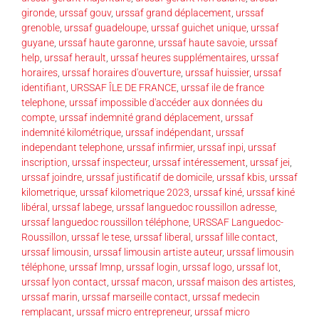
gironde
,
urssaf gouv
,
urssaf grand déplacement
,
urssaf
grenoble
,
urssaf guadeloupe
,
urssaf guichet unique
,
urssaf
guyane
,
urssaf haute garonne
,
urssaf haute savoie
,
urssaf
help
,
urssaf herault
,
urssaf heures supplémentaires
,
urssaf
horaires
,
urssaf horaires d'ouverture
,
urssaf huissier
,
urssaf
identifiant
,
URSSAF ÎLE DE FRANCE
,
urssaf ile de france
telephone
,
urssaf impossible d'accéder aux données du
compte
,
urssaf indemnité grand déplacement
,
urssaf
indemnité kilométrique
,
urssaf indépendant
,
urssaf
independant telephone
,
urssaf infirmier
,
urssaf inpi
,
urssaf
inscription
,
urssaf inspecteur
,
urssaf intéressement
,
urssaf jei
,
urssaf joindre
,
urssaf justificatif de domicile
,
urssaf kbis
,
urssaf
kilometrique
,
urssaf kilometrique 2023
,
urssaf kiné
,
urssaf kiné
libéral
,
urssaf labege
,
urssaf languedoc roussillon adresse
,
urssaf languedoc roussillon téléphone
,
URSSAF Languedoc-
Roussillon
,
urssaf le tese
,
urssaf liberal
,
urssaf lille contact
,
urssaf limousin
,
urssaf limousin artiste auteur
,
urssaf limousin
téléphone
,
urssaf lmnp
,
urssaf login
,
urssaf logo
,
urssaf lot
,
urssaf lyon contact
,
urssaf macon
,
urssaf maison des artistes
,
urssaf marin
,
urssaf marseille contact
,
urssaf medecin
remplacant
,
urssaf micro entrepreneur
,
urssaf micro