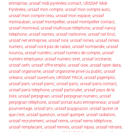
entreprise
,
urssaf midi pyrénées contact
,
URSSAF Midi-
Pyrénées
,
urssaf mon compte
,
urssaf mon compte auto
,
urssaf mon compte cesu
,
urssaf mon espace
,
urssaf
montauban
,
urssaf montpellier
,
urssaf montpellier contact
,
urssaf montreuil
,
urssaf mulhouse téléphone
,
urssaf nancy
telephone
,
urssaf nantes
,
urssaf narbonne
,
urssaf net brut
,
urssaf net entreprise
,
urssaf nice
,
urssaf nimes
,
urssaf nimes
numero
,
urssaf nord pas de calais
,
urssaf normandie
,
urssaf
nounou
,
urssaf numéro
,
urssaf numero de compte
,
urssaf
numéro employeur
,
urssaf numero siret
,
urssaf occitanie
,
urssaf oeth
,
urssaf offre emploi
,
urssaf oise
,
urssaf open data
,
urssaf organisme
,
urssaf organisme privé ou public
,
urssaf
orleans
,
urssaf ouverture
,
URSSAF PACA
,
urssaf pajemploi
,
urssaf pam
,
urssaf pamc
,
urssaf paris
,
urssaf paris contact
,
urssaf paris telephone
,
urssaf particulier
,
urssaf pays de la
loire
,
urssaf perpignan
,
urssaf perpignan numéro
,
urssaf
perpignan téléphone
,
urssaf portail auto entrepreneur
,
urssaf
pourcentage
,
urssaf pro
,
urssaf puygouzon
,
urssaf qu'est ce
que c'est
,
urssaf question
,
urssaf quimper
,
urssaf radiation
,
urssaf recrutement
,
urssaf reims
,
urssaf reims téléphone
,
urssaf remplacant
,
urssaf rennes
,
urssaf repas
,
urssaf retraite
,