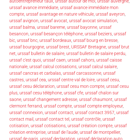
autoentrepreneur taux
,
urssaf autour de moi
,
urssaf auvergne
,
urssaf avance immédiate
,
urssaf avance immédiate mon
compte
,
urssaf avantage en nature véhicule
,
urssaf aveyron
,
urssaf avignon
,
urssaf avocat
,
urssaf avocat simulation
,
urssaf balma
,
urssaf bareme
,
urssaf bayonne
,
urssaf
besancon
,
urssaf besançon téléphone
,
urssaf beziers
,
urssaf
bic
,
urssaf bnc
,
urssaf bordeaux
,
urssaf bourg en bresse
,
urssaf bourgogne
,
urssaf brest
,
URSSAF Bretagne
,
urssaf brut
net
,
urssaf bulletin de salaire
,
urssaf bulletin de salaire perdu
,
urssaf c'est quoi
,
urssaf caen
,
urssaf cahors
,
urssaf caisse
nationale
,
urssaf calcul cotisations
,
urssaf calcul salaire
,
urssaf cancras et carbalas
,
urssaf carcassonne
,
urssaf
castres
,
urssaf cea
,
urssaf centre val de loire
,
urssaf cesu
,
urssaf cesu déclaration
,
urssaf cesu mon compte
,
urssaf cesu
plus
,
urssaf cesu téléphone
,
urssaf cfe
,
urssaf chalon sur
saone
,
urssaf changement adresse
,
urssaf chaumont
,
urssaf
clermont ferrand
,
urssaf compte
,
urssaf compte employeur
,
urssaf connexion
,
urssaf contact
,
urssaf contact 3957
,
urssaf
contact mail
,
urssaf contact tel
,
urssaf contrôle
,
urssaf
cotisation
,
urssaf cotisations
,
urssaf création compte
,
urssaf
création entreprise
,
urssaf de l'aude
,
urssaf de montpellier
,
urssaf de paris
,
urssaf declaration
,
urssaf déclaration auto