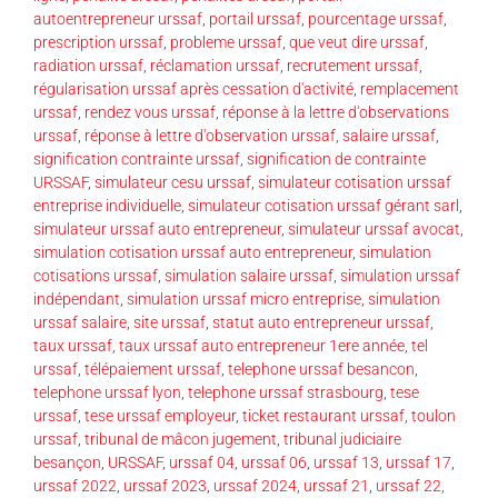
autoentrepreneur urssaf
,
portail urssaf
,
pourcentage urssaf
,
prescription urssaf
,
probleme urssaf
,
que veut dire urssaf
,
radiation urssaf
,
réclamation urssaf
,
recrutement urssaf
,
régularisation urssaf après cessation d'activité
,
remplacement
urssaf
,
rendez vous urssaf
,
réponse à la lettre d'observations
urssaf
,
réponse à lettre d'observation urssaf
,
salaire urssaf
,
signification contrainte urssaf
,
signification de contrainte
URSSAF
,
simulateur cesu urssaf
,
simulateur cotisation urssaf
entreprise individuelle
,
simulateur cotisation urssaf gérant sarl
,
simulateur urssaf auto entrepreneur
,
simulateur urssaf avocat
,
simulation cotisation urssaf auto entrepreneur
,
simulation
cotisations urssaf
,
simulation salaire urssaf
,
simulation urssaf
indépendant
,
simulation urssaf micro entreprise
,
simulation
urssaf salaire
,
site urssaf
,
statut auto entrepreneur urssaf
,
taux urssaf
,
taux urssaf auto entrepreneur 1ere année
,
tel
urssaf
,
télépaiement urssaf
,
telephone urssaf besancon
,
telephone urssaf lyon
,
telephone urssaf strasbourg
,
tese
urssaf
,
tese urssaf employeur
,
ticket restaurant urssaf
,
toulon
urssaf
,
tribunal de mâcon jugement
,
tribunal judiciaire
besançon
,
URSSAF
,
urssaf 04
,
urssaf 06
,
urssaf 13
,
urssaf 17
,
urssaf 2022
,
urssaf 2023
,
urssaf 2024
,
urssaf 21
,
urssaf 22
,