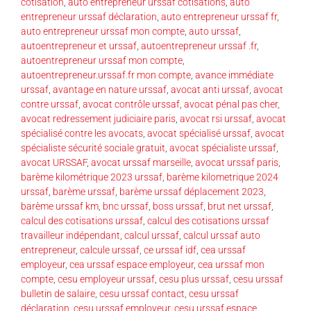
cotisation
,
auto entrepreneur urssaf cotisations
,
auto
entrepreneur urssaf déclaration
,
auto entrepreneur urssaf fr
,
auto entrepreneur urssaf mon compte
,
auto urssaf
,
autoentrepreneur et urssaf
,
autoentrepreneur urssaf .fr
,
autoentrepreneur urssaf mon compte
,
autoentrepreneur.urssaf.fr mon compte
,
avance immédiate
urssaf
,
avantage en nature urssaf
,
avocat anti urssaf
,
avocat
contre urssaf
,
avocat contrôle urssaf
,
avocat pénal pas cher
,
avocat redressement judiciaire paris
,
avocat rsi urssaf
,
avocat
spécialisé contre les avocats
,
avocat spécialisé urssaf
,
avocat
spécialiste sécurité sociale gratuit
,
avocat spécialiste urssaf
,
avocat URSSAF
,
avocat urssaf marseille
,
avocat urssaf paris
,
barème kilométrique 2023 urssaf
,
barème kilometrique 2024
urssaf
,
barème urssaf
,
barème urssaf déplacement 2023
,
barème urssaf km
,
bnc urssaf
,
boss urssaf
,
brut net urssaf
,
calcul des cotisations urssaf
,
calcul des cotisations urssaf
travailleur indépendant
,
calcul urssaf
,
calcul urssaf auto
entrepreneur
,
calcule urssaf
,
ce urssaf idf
,
cea urssaf
employeur
,
cea urssaf espace employeur
,
cea urssaf mon
compte
,
cesu employeur urssaf
,
cesu plus urssaf
,
cesu urssaf
bulletin de salaire
,
cesu urssaf contact
,
cesu urssaf
déclaration
,
cesu urssaf employeur
,
cesu urssaf espace