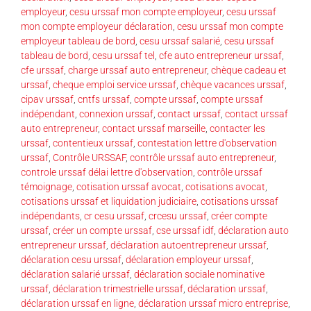
employeur
,
cesu urssaf mon compte employeur
,
cesu urssaf
mon compte employeur déclaration
,
cesu urssaf mon compte
employeur tableau de bord
,
cesu urssaf salarié
,
cesu urssaf
tableau de bord
,
cesu urssaf tel
,
cfe auto entrepreneur urssaf
,
cfe urssaf
,
charge urssaf auto entrepreneur
,
chèque cadeau et
urssaf
,
cheque emploi service urssaf
,
chèque vacances urssaf
,
cipav urssaf
,
cntfs urssaf
,
compte urssaf
,
compte urssaf
indépendant
,
connexion urssaf
,
contact urssaf
,
contact urssaf
auto entrepreneur
,
contact urssaf marseille
,
contacter les
urssaf
,
contentieux urssaf
,
contestation lettre d'observation
urssaf
,
Contrôle URSSAF
,
contrôle urssaf auto entrepreneur
,
controle urssaf délai lettre d'observation
,
contrôle urssaf
témoignage
,
cotisation urssaf avocat
,
cotisations avocat
,
cotisations urssaf et liquidation judiciaire
,
cotisations urssaf
indépendants
,
cr cesu urssaf
,
crcesu urssaf
,
créer compte
urssaf
,
créer un compte urssaf
,
cse urssaf idf
,
déclaration auto
entrepreneur urssaf
,
déclaration autoentrepreneur urssaf
,
déclaration cesu urssaf
,
déclaration employeur urssaf
,
déclaration salarié urssaf
,
déclaration sociale nominative
urssaf
,
déclaration trimestrielle urssaf
,
déclaration urssaf
,
déclaration urssaf en ligne
,
déclaration urssaf micro entreprise
,