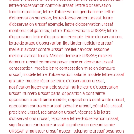
lettre d'observation controle urssaf
,
lettre d'observation
fonction publique
,
lettre d'observation gendarmerie
,
lettre
d'observation sanction
,
lettre d'observation urssaf
,
lettre
d'observation urssaf exemple
,
lettre d'observation urssaf
mentions obligatoires
,
Lettre d'observations URSSAF
,
lettre
d'opposition
,
lettre d'opposition exemple
,
lettre d'observations
,
lettre de stage d'observation
,
liquidation judiciaire urssaf
,
meilleur avocat contre urssaf
,
meilleur avocat essonne
,
meilleur avocat tours
,
Mise en demeure URSSAF
,
mise en
demeure urssaf comment payer
,
mise en demeure urssaf
contestation
,
modèle lettre contestation mise en demeure
urssaf
,
modèle lettre d'observation salarié
,
modèle lettre urssaf
gratuite
,
modèle réponse lettre d'observation urssaf
,
notification jugement pôle social
,
nullité lettre d'observation
urssaf
,
numero urssaf paris
,
opposition à contrainte
,
opposition à contrainte modèle
,
opposition à contrainte urssaf
,
opposition contrainte urssaf
,
pénalité urssaf
,
pénalités urssaf
,
probleme urssaf
,
réclamation urssaf
,
réponse à la lettre
d'observations urssaf
,
réponse à lettre d'observation urssaf
,
signification contrainte urssaf
,
signification de contrainte
URSSAF
,
simulateur urssaf avocat
,
telephone urssaf besancon
,