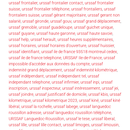
urssaf frontalier
,
urssaf frontalier contact
,
urssaf frontalier
suisse
,
urssaf frontalier téléphone
,
urssaf frontaliers
,
urssaf
frontaliers suisse
,
urssaf gérant majoritaire
,
urssaf gerant non
salarié
,
urssaf gironde
,
urssaf gouv
,
urssaf grand déplacement
,
urssaf grenoble
,
urssaf guadeloupe
,
urssaf guichet unique
,
urssaf guyane
,
urssaf haute garonne
,
urssaf haute savoie
,
urssaf help
,
urssaf herault
,
urssaf heures supplémentaires
,
urssaf horaires
,
urssaf horaires d'ouverture
,
urssaf huissier
,
urssaf identifiant
,
urssaf ile de france 93518 montreuil cedex
,
urssaf ile de france telephone
,
URSSAF Ile-de-France
,
urssaf
impossible d'accéder aux données du compte
,
urssaf
indemnité grand déplacement
,
urssaf indemnité kilométrique
,
urssaf indépendant
,
urssaf independant tel
,
urssaf
independant telephone
,
urssaf infirmier
,
urssaf inpi
,
urssaf
inscription
,
urssaf inspecteur
,
urssaf intéressement
,
urssaf jei
,
urssaf joindre
,
urssaf justificatif de domicile
,
urssaf kbis
,
urssaf
kilometrique
,
urssaf kilometrique 2023
,
urssaf kiné
,
urssaf kiné
libéral
,
urssaf la rochelle
,
urssaf labege
,
urssaf languedoc
roussillon adresse
,
urssaf languedoc roussillon téléphone
,
URSSAF Languedoc-Roussillon
,
urssaf le tese
,
urssaf liberal
,
urssaf lille
,
urssaf lille contact
,
urssaf limoges
,
urssaf limousin
,