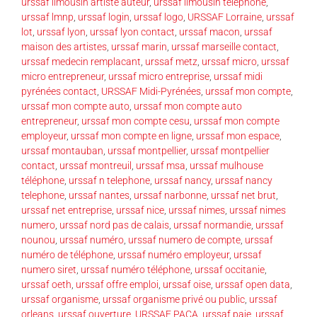
urssaf limousin artiste auteur
,
urssaf limousin téléphone
,
urssaf lmnp
,
urssaf login
,
urssaf logo
,
URSSAF Lorraine
,
urssaf
lot
,
urssaf lyon
,
urssaf lyon contact
,
urssaf macon
,
urssaf
maison des artistes
,
urssaf marin
,
urssaf marseille contact
,
urssaf medecin remplacant
,
urssaf metz
,
urssaf micro
,
urssaf
micro entrepreneur
,
urssaf micro entreprise
,
urssaf midi
pyrénées contact
,
URSSAF Midi-Pyrénées
,
urssaf mon compte
,
urssaf mon compte auto
,
urssaf mon compte auto
entrepreneur
,
urssaf mon compte cesu
,
urssaf mon compte
employeur
,
urssaf mon compte en ligne
,
urssaf mon espace
,
urssaf montauban
,
urssaf montpellier
,
urssaf montpellier
contact
,
urssaf montreuil
,
urssaf msa
,
urssaf mulhouse
téléphone
,
urssaf n telephone
,
urssaf nancy
,
urssaf nancy
telephone
,
urssaf nantes
,
urssaf narbonne
,
urssaf net brut
,
urssaf net entreprise
,
urssaf nice
,
urssaf nimes
,
urssaf nimes
numero
,
urssaf nord pas de calais
,
urssaf normandie
,
urssaf
nounou
,
urssaf numéro
,
urssaf numero de compte
,
urssaf
numéro de téléphone
,
urssaf numéro employeur
,
urssaf
numero siret
,
urssaf numéro téléphone
,
urssaf occitanie
,
urssaf oeth
,
urssaf offre emploi
,
urssaf oise
,
urssaf open data
,
urssaf organisme
,
urssaf organisme privé ou public
,
urssaf
orleans
,
urssaf ouverture
,
URSSAF PACA
,
urssaf paje
,
urssaf