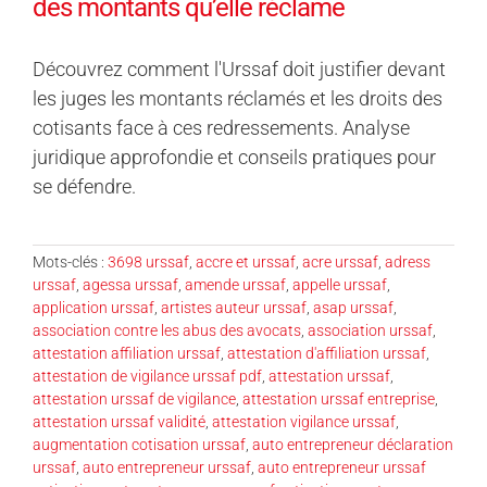
des montants qu’elle réclame
Découvrez comment l'Urssaf doit justifier devant
les juges les montants réclamés et les droits des
cotisants face à ces redressements. Analyse
juridique approfondie et conseils pratiques pour
se défendre.
Mots-clés :
3698 urssaf
,
accre et urssaf
,
acre urssaf
,
adress
urssaf
,
agessa urssaf
,
amende urssaf
,
appelle urssaf
,
application urssaf
,
artistes auteur urssaf
,
asap urssaf
,
association contre les abus des avocats
,
association urssaf
,
attestation affiliation urssaf
,
attestation d'affiliation urssaf
,
attestation de vigilance urssaf pdf
,
attestation urssaf
,
attestation urssaf de vigilance
,
attestation urssaf entreprise
,
attestation urssaf validité
,
attestation vigilance urssaf
,
augmentation cotisation urssaf
,
auto entrepreneur déclaration
urssaf
,
auto entrepreneur urssaf
,
auto entrepreneur urssaf