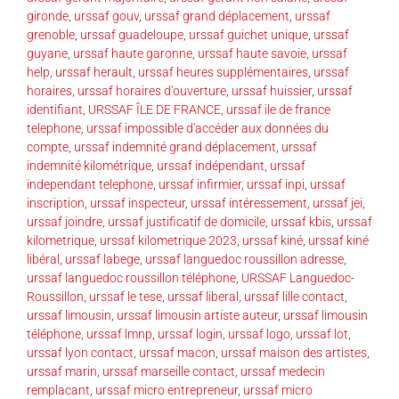
gironde
,
urssaf gouv
,
urssaf grand déplacement
,
urssaf
grenoble
,
urssaf guadeloupe
,
urssaf guichet unique
,
urssaf
guyane
,
urssaf haute garonne
,
urssaf haute savoie
,
urssaf
help
,
urssaf herault
,
urssaf heures supplémentaires
,
urssaf
horaires
,
urssaf horaires d'ouverture
,
urssaf huissier
,
urssaf
identifiant
,
URSSAF ÎLE DE FRANCE
,
urssaf ile de france
telephone
,
urssaf impossible d'accéder aux données du
compte
,
urssaf indemnité grand déplacement
,
urssaf
indemnité kilométrique
,
urssaf indépendant
,
urssaf
independant telephone
,
urssaf infirmier
,
urssaf inpi
,
urssaf
inscription
,
urssaf inspecteur
,
urssaf intéressement
,
urssaf jei
,
urssaf joindre
,
urssaf justificatif de domicile
,
urssaf kbis
,
urssaf
kilometrique
,
urssaf kilometrique 2023
,
urssaf kiné
,
urssaf kiné
libéral
,
urssaf labege
,
urssaf languedoc roussillon adresse
,
urssaf languedoc roussillon téléphone
,
URSSAF Languedoc-
Roussillon
,
urssaf le tese
,
urssaf liberal
,
urssaf lille contact
,
urssaf limousin
,
urssaf limousin artiste auteur
,
urssaf limousin
téléphone
,
urssaf lmnp
,
urssaf login
,
urssaf logo
,
urssaf lot
,
urssaf lyon contact
,
urssaf macon
,
urssaf maison des artistes
,
urssaf marin
,
urssaf marseille contact
,
urssaf medecin
remplacant
,
urssaf micro entrepreneur
,
urssaf micro