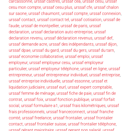
carcassonne
,
urssaf castres
,
urssaf cea
,
urssaf cesu
,
urssaf
cesu mon compte
,
urssaf cesu plus
,
urssaf cfe
,
urssaf chalon
sur saone
,
urssaf chaumont
,
urssaf compte
,
urssaf connexion
,
urssaf contact
,
urssaf contact tel
,
urssaf cotisation
,
urssaf de
l'aude
,
urssaf de montpellier
,
urssaf de paris
,
urssaf
declaration
,
urssaf declaration auto entreprise
,
urssaf
declaration revenu
,
urssaf déclaration revenus
,
urssaf def
,
urssaf demande acre
,
urssaf des indépendants
,
urssaf dijon
,
urssaf dpae
,
urssaf du gard
,
urssaf du gers
,
urssaf du tarn
,
urssaf economie collaborative
,
urssaf emploi
,
urssaf
employeur
,
urssaf employeur cesu
,
urssaf employeur
particulier
,
urssaf employeur téléphone
,
urssaf en ligne
,
urssaf
entrepreneur
,
urssaf entrepreneur individuel
,
urssaf entreprise
,
urssaf entreprise individuelle
,
urssaf essonne
,
urssaf et
liquidation judiciaire
,
urssaf eurl
,
urssaf expert comptable
,
urssaf femme de ménage
,
urssaf fiche de paie
,
urssaf fin de
contrat
,
urssaf foix
,
urssaf fonction publique
,
urssaf forfait
social
,
urssaf formulaire a1
,
urssaf frais kilométriques
,
urssaf
frais professionnels
,
urssaf franceconnect
,
urssaf franche
comté
,
urssaf freelance
,
urssaf frontalier
,
urssaf frontalier
contact
,
urssaf frontalier suisse
,
urssaf frontalier téléphone
,
urssaf gérant majoritaire
,
urssaf gerant non salarié
,
urssaf