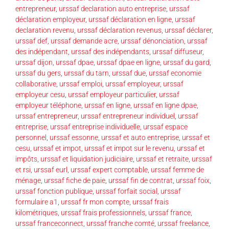
entrepreneur
,
urssaf declaration auto entreprise
,
urssaf
déclaration employeur
,
urssaf déclaration en ligne
,
urssaf
declaration revenu
,
urssaf déclaration revenus
,
urssaf déclarer
,
urssaf def
,
urssaf demande acre
,
urssaf dénonciation
,
urssaf
des indépendant
,
urssaf des indépendants
,
urssaf diffuseur
,
urssaf dijon
,
urssaf dpae
,
urssaf dpae en ligne
,
urssaf du gard
,
urssaf du gers
,
urssaf du tarn
,
urssaf due
,
urssaf economie
collaborative
,
urssaf emploi
,
urssaf employeur
,
urssaf
employeur cesu
,
urssaf employeur particulier
,
urssaf
employeur téléphone
,
urssaf en ligne
,
urssaf en ligne dpae
,
urssaf entrepreneur
,
urssaf entrepreneur individuel
,
urssaf
entreprise
,
urssaf entreprise individuelle
,
urssaf espace
personnel
,
urssaf essonne
,
urssaf et auto entreprise
,
urssaf et
cesu
,
urssaf et impot
,
urssaf et impot sur le revenu
,
urssaf et
impôts
,
urssaf et liquidation judiciaire
,
urssaf et retraite
,
urssaf
et rsi
,
urssaf eurl
,
urssaf expert comptable
,
urssaf femme de
ménage
,
urssaf fiche de paie
,
urssaf fin de contrat
,
urssaf foix
,
urssaf fonction publique
,
urssaf forfait social
,
urssaf
formulaire a1
,
urssaf fr mon compte
,
urssaf frais
kilométriques
,
urssaf frais professionnels
,
urssaf france
,
urssaf franceconnect
,
urssaf franche comté
,
urssaf freelance
,