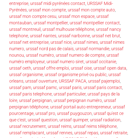
entreprise
,
urssaf midi pyrénées contact
,
URSSAF Midi-
Pyrénées
,
urssaf mon compte
,
urssaf mon compte auto
,
urssaf mon compte cesu
,
urssaf mon espace
,
urssaf
montauban
,
urssaf montpellier
,
urssaf montpellier contact
,
urssaf montreuil
,
urssaf mulhouse téléphone
,
urssaf nancy
telephone
,
urssaf nantes
,
urssaf narbonne
,
urssaf net brut
,
urssaf net entreprise
,
urssaf nice
,
urssaf nimes
,
urssaf nimes
numero
,
urssaf nord pas de calais
,
urssaf normandie
,
urssaf
nounou
,
urssaf numéro
,
urssaf numero de compte
,
urssaf
numéro employeur
,
urssaf numero siret
,
urssaf occitanie
,
urssaf oeth
,
urssaf offre emploi
,
urssaf oise
,
urssaf open data
,
urssaf organisme
,
urssaf organisme privé ou public
,
urssaf
orleans
,
urssaf ouverture
,
URSSAF PACA
,
urssaf pajemploi
,
urssaf pam
,
urssaf pamc
,
urssaf paris
,
urssaf paris contact
,
urssaf paris telephone
,
urssaf particulier
,
urssaf pays de la
loire
,
urssaf perpignan
,
urssaf perpignan numéro
,
urssaf
perpignan téléphone
,
urssaf portail auto entrepreneur
,
urssaf
pourcentage
,
urssaf pro
,
urssaf puygouzon
,
urssaf qu'est ce
que c'est
,
urssaf question
,
urssaf quimper
,
urssaf radiation
,
urssaf recrutement
,
urssaf reims
,
urssaf reims téléphone
,
urssaf remplacant
,
urssaf rennes
,
urssaf repas
,
urssaf retraite
,