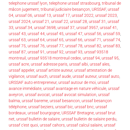
telephone urssaf lyon
,
telephone urssaf strasbourg
,
tribunal de
mâcon jugement
,
tribunal judiciaire besançon
,
URSSAF
,
urssaf
04
,
urssaf 06
,
urssaf 13
,
urssaf 17
,
urssaf 2022
,
urssaf 2023
,
urssaf 2024
,
urssaf 21
,
urssaf 22
,
urssaf 28
,
urssaf 31
,
urssaf
33
,
urssaf 34
,
urssaf 3698
,
urssaf 37
,
urssaf 3957
,
urssaf 41
,
urssaf 43
,
urssaf 44
,
urssaf 45
,
urssaf 47
,
urssaf 56
,
urssaf 59
,
urssaf 63
,
urssaf 64
,
urssaf 65
,
urssaf 66
,
urssaf 71
,
urssaf 74
,
urssaf 75
,
urssaf 76
,
urssaf 77
,
urssaf 78
,
urssaf 82
,
urssaf 83
,
urssaf 87
,
urssaf 91
,
urssaf 92
,
urssaf 93
,
urssaf 93518
montreuil
,
urssaf 93518 montreuil cedex
,
urssaf 94
,
urssaf 95
,
urssaf acre
,
urssaf adresse paris
,
urssaf albi
,
urssaf ales
,
urssaf appeler
,
urssaf artiste auteur
,
urssaf attestation de
vigilance
,
urssaf auch
,
urssaf aude
,
urssaf auteur
,
urssaf auto
,
URSSAF auto entrepreneur
,
urssaf autour de moi
,
urssaf
avance immédiate
,
urssaf avantage en nature véhicule
,
urssaf
aveyron
,
urssaf avocat
,
urssaf avocat simulation
,
urssaf
balma
,
urssaf bareme
,
urssaf besancon
,
urssaf besançon
téléphone
,
urssaf beziers
,
urssaf bic
,
urssaf bnc
,
urssaf
bordeaux
,
urssaf bourgogne
,
URSSAF Bretagne
,
urssaf brut
net
,
urssaf bulletin de salaire
,
urssaf bulletin de salaire perdu
,
urssaf c'est quoi
,
urssaf cahors
,
urssaf calcul salaire
,
urssaf