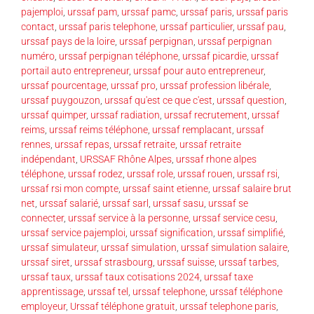
pajemploi
,
urssaf pam
,
urssaf pamc
,
urssaf paris
,
urssaf paris
contact
,
urssaf paris telephone
,
urssaf particulier
,
urssaf pau
,
urssaf pays de la loire
,
urssaf perpignan
,
urssaf perpignan
numéro
,
urssaf perpignan téléphone
,
urssaf picardie
,
urssaf
portail auto entrepreneur
,
urssaf pour auto entrepreneur
,
urssaf pourcentage
,
urssaf pro
,
urssaf profession libérale
,
urssaf puygouzon
,
urssaf qu'est ce que c'est
,
urssaf question
,
urssaf quimper
,
urssaf radiation
,
urssaf recrutement
,
urssaf
reims
,
urssaf reims téléphone
,
urssaf remplacant
,
urssaf
rennes
,
urssaf repas
,
urssaf retraite
,
urssaf retraite
indépendant
,
URSSAF Rhône Alpes
,
urssaf rhone alpes
téléphone
,
urssaf rodez
,
urssaf role
,
urssaf rouen
,
urssaf rsi
,
urssaf rsi mon compte
,
urssaf saint etienne
,
urssaf salaire brut
net
,
urssaf salarié
,
urssaf sarl
,
urssaf sasu
,
urssaf se
connecter
,
urssaf service à la personne
,
urssaf service cesu
,
urssaf service pajemploi
,
urssaf signification
,
urssaf simplifié
,
urssaf simulateur
,
urssaf simulation
,
urssaf simulation salaire
,
urssaf siret
,
urssaf strasbourg
,
urssaf suisse
,
urssaf tarbes
,
urssaf taux
,
urssaf taux cotisations 2024
,
urssaf taxe
apprentissage
,
urssaf tel
,
urssaf telephone
,
urssaf téléphone
employeur
,
Urssaf téléphone gratuit
,
urssaf telephone paris
,