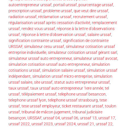
autoentrepreneur urssaf
,
portail urssaf
,
pourcentage urssaf
,
prescription urssaf
,
probleme urssaf
,
que veut dire urssaf
,
radiation urssaf
,
réclamation urssaf
,
recrutement urssaf
,
régularisation urssaf après cessation d'activité
,
remplacement
urssaf
,
rendez vous urssaf
,
réponse à la lettre d'observations
urssaf
,
réponse à lettre d'observation urssaf
,
salaire urssaf
,
signification contrainte urssaf
,
signification de contrainte
URSSAF
,
simulateur cesu urssaf
,
simulateur cotisation urssaf
entreprise individuelle
,
simulateur cotisation urssaf gérant sarl
,
simulateur urssaf auto entrepreneur
,
simulateur urssaf avocat
,
simulation cotisation urssaf auto entrepreneur
,
simulation
cotisations urssaf
,
simulation salaire urssaf
,
simulation urssaf
indépendant
,
simulation urssaf micro entreprise
,
simulation
urssaf salaire
,
site urssaf
,
statut auto entrepreneur urssaf
,
taux urssaf
,
taux urssaf auto entrepreneur 1ere année
,
tel
urssaf
,
télépaiement urssaf
,
telephone urssaf besancon
,
telephone urssaf lyon
,
telephone urssaf strasbourg
,
tese
urssaf
,
tese urssaf employeur
,
ticket restaurant urssaf
,
toulon
urssaf
,
tribunal de mâcon jugement
,
tribunal judiciaire
besançon
,
URSSAF
,
urssaf 04
,
urssaf 06
,
urssaf 13
,
urssaf 17
,
urssaf 2022
,
urssaf 2023
,
urssaf 2024
,
urssaf 21
,
urssaf 22
,