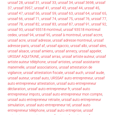
urssaf 28
,
urssaf 31
,
urssaf 33
,
urssaf 34
,
urssaf 3698
,
urssaf
37
,
urssaf 3957
,
urssaf 41
,
urssaf 43
,
urssaf 44
,
urssaf 45
,
urssaf 47
,
urssaf 56
,
urssaf 59
,
urssaf 63
,
urssaf 64
,
urssaf 65
,
urssaf 66
,
urssaf 71
,
urssaf 74
,
urssaf 75
,
urssaf 76
,
urssaf 77
,
urssaf 78
,
urssaf 82
,
urssaf 83
,
urssaf 87
,
urssaf 91
,
urssaf 92
,
urssaf 93
,
urssaf 93518 montreuil
,
urssaf 93518 montreuil
cedex
,
urssaf 94
,
urssaf 95
,
urssaf à montreuil
,
urssaf accre
,
urssaf acre
,
urssaf adresse
,
urssaf adresse montreuil
,
urssaf
adresse paris
,
urssaf af
,
urssaf ajaccio
,
urssaf albi
,
urssaf ales
,
urssaf alsace
,
urssaf amiens
,
urssaf annecy
,
urssaf appeler
,
URSSAF AQUITAINE
,
urssaf arras
,
urssaf artiste auteur
,
urssaf
artiste auteur téléphone
,
urssaf artistes
,
urssaf assistante
maternelle
,
urssaf associations
,
urssaf attestation de
vigilance
,
urssaf attestation fiscale
,
urssaf auch
,
urssaf aude
,
urssaf auteur
,
urssaf auto
,
URSSAF auto entrepreneur
,
urssaf
auto entrepreneur attestation
,
urssaf auto entrepreneur
déclaration
,
urssaf auto entrepreneur fr
,
urssaf auto
entrepreneur impots
,
urssaf auto entrepreneur mon compte
,
urssaf auto entrepreneur retraite
,
urssaf auto entrepreneur
simulation
,
urssaf auto entrepreneur tel
,
urssaf auto
entrepreneur téléphone
,
urssaf auto entreprise
,
urssaf