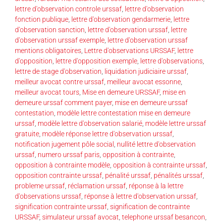
lettre d'observation controle urssaf
,
lettre d'observation
fonction publique
,
lettre d'observation gendarmerie
,
lettre
d'observation sanction
,
lettre d'observation urssaf
,
lettre
d'observation urssaf exemple
,
lettre d'observation urssaf
mentions obligatoires
,
Lettre d'observations URSSAF
,
lettre
d'opposition
,
lettre d'opposition exemple
,
lettre d'observations
,
lettre de stage d'observation
,
liquidation judiciaire urssaf
,
meilleur avocat contre urssaf
,
meilleur avocat essonne
,
meilleur avocat tours
,
Mise en demeure URSSAF
,
mise en
demeure urssaf comment payer
,
mise en demeure urssaf
contestation
,
modèle lettre contestation mise en demeure
urssaf
,
modèle lettre d'observation salarié
,
modèle lettre urssaf
gratuite
,
modèle réponse lettre d'observation urssaf
,
notification jugement pôle social
,
nullité lettre d'observation
urssaf
,
numero urssaf paris
,
opposition à contrainte
,
opposition à contrainte modèle
,
opposition à contrainte urssaf
,
opposition contrainte urssaf
,
pénalité urssaf
,
pénalités urssaf
,
probleme urssaf
,
réclamation urssaf
,
réponse à la lettre
d'observations urssaf
,
réponse à lettre d'observation urssaf
,
signification contrainte urssaf
,
signification de contrainte
URSSAF
,
simulateur urssaf avocat
,
telephone urssaf besancon
,