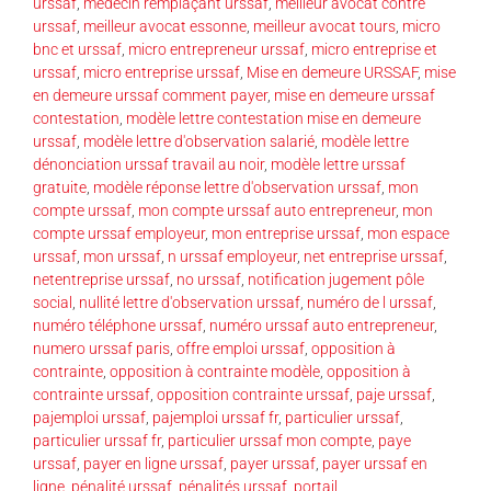
urssaf
,
médecin remplaçant urssaf
,
meilleur avocat contre
urssaf
,
meilleur avocat essonne
,
meilleur avocat tours
,
micro
bnc et urssaf
,
micro entrepreneur urssaf
,
micro entreprise et
urssaf
,
micro entreprise urssaf
,
Mise en demeure URSSAF
,
mise
en demeure urssaf comment payer
,
mise en demeure urssaf
contestation
,
modèle lettre contestation mise en demeure
urssaf
,
modèle lettre d'observation salarié
,
modèle lettre
dénonciation urssaf travail au noir
,
modèle lettre urssaf
gratuite
,
modèle réponse lettre d'observation urssaf
,
mon
compte urssaf
,
mon compte urssaf auto entrepreneur
,
mon
compte urssaf employeur
,
mon entreprise urssaf
,
mon espace
urssaf
,
mon urssaf
,
n urssaf employeur
,
net entreprise urssaf
,
netentreprise urssaf
,
no urssaf
,
notification jugement pôle
social
,
nullité lettre d'observation urssaf
,
numéro de l urssaf
,
numéro téléphone urssaf
,
numéro urssaf auto entrepreneur
,
numero urssaf paris
,
offre emploi urssaf
,
opposition à
contrainte
,
opposition à contrainte modèle
,
opposition à
contrainte urssaf
,
opposition contrainte urssaf
,
paje urssaf
,
pajemploi urssaf
,
pajemploi urssaf fr
,
particulier urssaf
,
particulier urssaf fr
,
particulier urssaf mon compte
,
paye
urssaf
,
payer en ligne urssaf
,
payer urssaf
,
payer urssaf en
ligne
,
pénalité urssaf
,
pénalités urssaf
,
portail