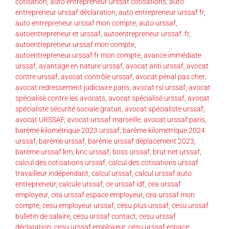
cotisation
,
auto entrepreneur urssaf cotisations
,
auto
entrepreneur urssaf déclaration
,
auto entrepreneur urssaf fr
,
auto entrepreneur urssaf mon compte
,
auto urssaf
,
autoentrepreneur et urssaf
,
autoentrepreneur urssaf .fr
,
autoentrepreneur urssaf mon compte
,
autoentrepreneur.urssaf.fr mon compte
,
avance immédiate
urssaf
,
avantage en nature urssaf
,
avocat anti urssaf
,
avocat
contre urssaf
,
avocat contrôle urssaf
,
avocat pénal pas cher
,
avocat redressement judiciaire paris
,
avocat rsi urssaf
,
avocat
spécialisé contre les avocats
,
avocat spécialisé urssaf
,
avocat
spécialiste sécurité sociale gratuit
,
avocat spécialiste urssaf
,
avocat URSSAF
,
avocat urssaf marseille
,
avocat urssaf paris
,
barème kilométrique 2023 urssaf
,
barème kilometrique 2024
urssaf
,
barème urssaf
,
barème urssaf déplacement 2023
,
barème urssaf km
,
bnc urssaf
,
boss urssaf
,
brut net urssaf
,
calcul des cotisations urssaf
,
calcul des cotisations urssaf
travailleur indépendant
,
calcul urssaf
,
calcul urssaf auto
entrepreneur
,
calcule urssaf
,
ce urssaf idf
,
cea urssaf
employeur
,
cea urssaf espace employeur
,
cea urssaf mon
compte
,
cesu employeur urssaf
,
cesu plus urssaf
,
cesu urssaf
bulletin de salaire
,
cesu urssaf contact
,
cesu urssaf
déclaration
,
cesu urssaf employeur
,
cesu urssaf espace