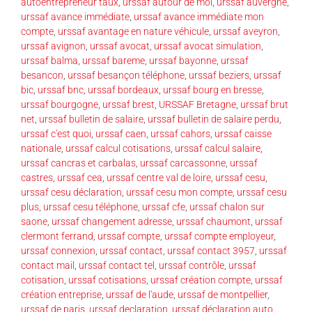
autoentrepreneur taux
,
urssaf autour de moi
,
urssaf auvergne
,
urssaf avance immédiate
,
urssaf avance immédiate mon
compte
,
urssaf avantage en nature véhicule
,
urssaf aveyron
,
urssaf avignon
,
urssaf avocat
,
urssaf avocat simulation
,
urssaf balma
,
urssaf bareme
,
urssaf bayonne
,
urssaf
besancon
,
urssaf besançon téléphone
,
urssaf beziers
,
urssaf
bic
,
urssaf bnc
,
urssaf bordeaux
,
urssaf bourg en bresse
,
urssaf bourgogne
,
urssaf brest
,
URSSAF Bretagne
,
urssaf brut
net
,
urssaf bulletin de salaire
,
urssaf bulletin de salaire perdu
,
urssaf c'est quoi
,
urssaf caen
,
urssaf cahors
,
urssaf caisse
nationale
,
urssaf calcul cotisations
,
urssaf calcul salaire
,
urssaf cancras et carbalas
,
urssaf carcassonne
,
urssaf
castres
,
urssaf cea
,
urssaf centre val de loire
,
urssaf cesu
,
urssaf cesu déclaration
,
urssaf cesu mon compte
,
urssaf cesu
plus
,
urssaf cesu téléphone
,
urssaf cfe
,
urssaf chalon sur
saone
,
urssaf changement adresse
,
urssaf chaumont
,
urssaf
clermont ferrand
,
urssaf compte
,
urssaf compte employeur
,
urssaf connexion
,
urssaf contact
,
urssaf contact 3957
,
urssaf
contact mail
,
urssaf contact tel
,
urssaf contrôle
,
urssaf
cotisation
,
urssaf cotisations
,
urssaf création compte
,
urssaf
création entreprise
,
urssaf de l'aude
,
urssaf de montpellier
,
urssaf de paris
,
urssaf declaration
,
urssaf déclaration auto