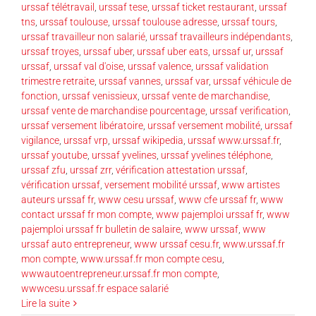
urssaf télétravail
,
urssaf tese
,
urssaf ticket restaurant
,
urssaf
tns
,
urssaf toulouse
,
urssaf toulouse adresse
,
urssaf tours
,
urssaf travailleur non salarié
,
urssaf travailleurs indépendants
,
urssaf troyes
,
urssaf uber
,
urssaf uber eats
,
urssaf ur
,
urssaf
urssaf
,
urssaf val d'oise
,
urssaf valence
,
urssaf validation
trimestre retraite
,
urssaf vannes
,
urssaf var
,
urssaf véhicule de
fonction
,
urssaf venissieux
,
urssaf vente de marchandise
,
urssaf vente de marchandise pourcentage
,
urssaf verification
,
urssaf versement libératoire
,
urssaf versement mobilité
,
urssaf
vigilance
,
urssaf vrp
,
urssaf wikipedia
,
urssaf www.urssaf.fr
,
urssaf youtube
,
urssaf yvelines
,
urssaf yvelines téléphone
,
urssaf zfu
,
urssaf zrr
,
vérification attestation urssaf
,
vérification urssaf
,
versement mobilité urssaf
,
www artistes
auteurs urssaf fr
,
www cesu urssaf
,
www cfe urssaf fr
,
www
contact urssaf fr mon compte
,
www pajemploi urssaf fr
,
www
pajemploi urssaf fr bulletin de salaire
,
www urssaf
,
www
urssaf auto entrepreneur
,
www urssaf cesu.fr
,
www.urssaf.fr
mon compte
,
www.urssaf.fr mon compte cesu
,
wwwautoentrepreneur.urssaf.fr mon compte
,
wwwcesu.urssaf.fr espace salarié
Lire la suite