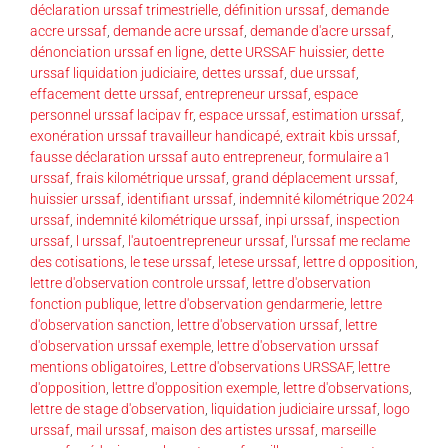
déclaration urssaf trimestrielle
,
définition urssaf
,
demande
accre urssaf
,
demande acre urssaf
,
demande d'acre urssaf
,
dénonciation urssaf en ligne
,
dette URSSAF huissier
,
dette
urssaf liquidation judiciaire
,
dettes urssaf
,
due urssaf
,
effacement dette urssaf
,
entrepreneur urssaf
,
espace
personnel urssaf lacipav fr
,
espace urssaf
,
estimation urssaf
,
exonération urssaf travailleur handicapé
,
extrait kbis urssaf
,
fausse déclaration urssaf auto entrepreneur
,
formulaire a1
urssaf
,
frais kilométrique urssaf
,
grand déplacement urssaf
,
huissier urssaf
,
identifiant urssaf
,
indemnité kilométrique 2024
urssaf
,
indemnité kilométrique urssaf
,
inpi urssaf
,
inspection
urssaf
,
l urssaf
,
l'autoentrepreneur urssaf
,
l'urssaf me reclame
des cotisations
,
le tese urssaf
,
letese urssaf
,
lettre d opposition
,
lettre d'observation controle urssaf
,
lettre d'observation
fonction publique
,
lettre d'observation gendarmerie
,
lettre
d'observation sanction
,
lettre d'observation urssaf
,
lettre
d'observation urssaf exemple
,
lettre d'observation urssaf
mentions obligatoires
,
Lettre d'observations URSSAF
,
lettre
d'opposition
,
lettre d'opposition exemple
,
lettre d'observations
,
lettre de stage d'observation
,
liquidation judiciaire urssaf
,
logo
urssaf
,
mail urssaf
,
maison des artistes urssaf
,
marseille