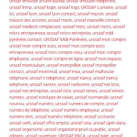
urssaf limousin artiste auteur
,
urssaf limousin téléphone
,
urssaf lmnp
,
urssaf login
,
urssaf logo
,
URSSAF Lorraine
,
urssaf
lot
,
urssaf lyon
,
urssaf lyon contact
,
urssaf macon
,
urssaf
maison des artistes
,
urssaf marin
,
urssaf marseille contact
,
urssaf medecin remplacant
,
urssaf metz
,
urssaf micro
,
urssaf
micro entrepreneur
,
urssaf micro entreprise
,
urssaf midi
pyrénées contact
,
URSSAF Midi-Pyrénées
,
urssaf mon compte
,
urssaf mon compte auto
,
urssaf mon compte auto
entrepreneur
,
urssaf mon compte cesu
,
urssaf mon compte
employeur
,
urssaf mon compte en ligne
,
urssaf mon espace
,
urssaf montauban
,
urssaf montpellier
,
urssaf montpellier
contact
,
urssaf montreuil
,
urssaf msa
,
urssaf mulhouse
téléphone
,
urssaf n telephone
,
urssaf nancy
,
urssaf nancy
telephone
,
urssaf nantes
,
urssaf narbonne
,
urssaf net brut
,
urssaf net entreprise
,
urssaf nice
,
urssaf nimes
,
urssaf nimes
numero
,
urssaf nord pas de calais
,
urssaf normandie
,
urssaf
nounou
,
urssaf numéro
,
urssaf numero de compte
,
urssaf
numéro de téléphone
,
urssaf numéro employeur
,
urssaf
numero siret
,
urssaf numéro téléphone
,
urssaf occitanie
,
urssaf oeth
,
urssaf offre emploi
,
urssaf oise
,
urssaf open data
,
urssaf organisme
,
urssaf organisme privé ou public
,
urssaf
orleans
,
urssaf ouverture
,
URSSAF PACA
,
urssaf paje
,
urssaf