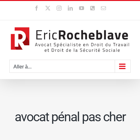
Passer
Facebook
X
Instagram
LinkedIn
YouTube
WhatsApp
Email
au
contenu
Aller à...
avocat pénal pas cher