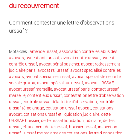
du recouvrement
Comment contester une lettre d'observations
urssaf ?
Mots-clés :
amende urssaf
,
association contre les abus des
avocats
,
avocat anti urssaf
,
avocat contre urssaf
,
avocat
contrôle urssaf
,
avocat pénal pas cher
,
avocat redressement
judiciaire paris
,
avocat rsi urssaf
,
avocat spécialisé contre les
avocats
,
avocat spécialisé urssaf
,
avocat spécialiste sécurité
sociale gratuit
,
avocat spécialiste urssaf
,
avocat URSSAF
,
avocat urssaf marseille
,
avocat urssaf paris
,
contact urssaf
marseille
,
contentieux urssaf
,
contestation lettre d'observation
urssaf
,
controle urssaf délai lettre d'observation
,
contrôle
urssaf témoignage
,
cotisation urssaf avocat
,
cotisations
avocat
,
cotisations urssaf et liquidation judiciaire
,
dette
URSSAF huissier
,
dette urssaf liquidation judiciaire
,
dettes
urssaf
,
effacement dette urssaf
,
huissier urssaf
,
inspection
urssaf
,
l'urssaf me reclame des cotisations
,
lettre d opposition
,