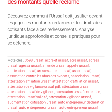
des montants qu’elle réclame
Découvrez comment l'Urssaf doit justifier devant
les juges les montants réclamés et les droits des
cotisants face à ces redressements. Analyse
juridique approfondie et conseils pratiques pour
se défendre.
Mots-clés :
3698 urssaf
,
accre et urssaf
,
acre urssaf
,
adress
urssaf
,
agessa urssaf
,
amende urssaf
,
appelle urssaf
,
application urssaf
,
artistes auteur urssaf
,
asap urssaf
,
association contre les abus des avocats
,
association urssaf
,
attestation affiliation urssaf
,
attestation d'affiliation urssaf
,
attestation de vigilance urssaf pdf
,
attestation urssaf
,
attestation urssaf de vigilance
,
attestation urssaf entreprise
,
attestation urssaf validité
,
attestation vigilance urssaf
,
augmentation cotisation urssaf
,
auto entrepreneur déclaration
urssaf
,
auto entrepreneur urssaf
,
auto entrepreneur urssaf