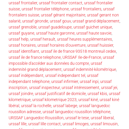
urssaf frontalier
,
urssaf frontalier contact
,
urssaf frontalier
suisse
,
urssaf frontalier téléphone
,
urssaf frontaliers
,
urssaf
frontaliers suisse
,
urssaf gérant majoritaire
,
urssaf gerant non
salarié
,
urssaf gironde
,
urssaf gouv
,
urssaf grand déplacement
,
urssaf grenoble
,
urssaf guadeloupe
,
urssaf guichet unique
,
urssaf guyane
,
urssaf haute garonne
,
urssaf haute savoie
,
urssaf help
,
urssaf herault
,
urssaf heures supplémentaires
,
urssaf horaires
,
urssaf horaires d'ouverture
,
urssaf huissier
,
urssaf identifiant
,
urssaf ile de france 93518 montreuil cedex
,
urssaf ile de france telephone
,
URSSAF Ile-de-France
,
urssaf
impossible d'accéder aux données du compte
,
urssaf
indemnité grand déplacement
,
urssaf indemnité kilométrique
,
urssaf indépendant
,
urssaf independant tel
,
urssaf
independant telephone
,
urssaf infirmier
,
urssaf inpi
,
urssaf
inscription
,
urssaf inspecteur
,
urssaf intéressement
,
urssaf jei
,
urssaf joindre
,
urssaf justificatif de domicile
,
urssaf kbis
,
urssaf
kilometrique
,
urssaf kilometrique 2023
,
urssaf kiné
,
urssaf kiné
libéral
,
urssaf la rochelle
,
urssaf labege
,
urssaf languedoc
roussillon adresse
,
urssaf languedoc roussillon téléphone
,
URSSAF Languedoc-Roussillon
,
urssaf le tese
,
urssaf liberal
,
urssaf lille
,
urssaf lille contact
,
urssaf limoges
,
urssaf limousin
,