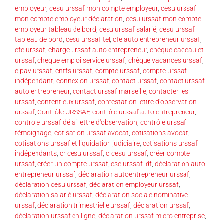
employeur
,
cesu urssaf mon compte employeur
,
cesu urssaf
mon compte employeur déclaration
,
cesu urssaf mon compte
employeur tableau de bord
,
cesu urssaf salarié
,
cesu urssaf
tableau de bord
,
cesu urssaf tel
,
cfe auto entrepreneur urssaf
,
cfe urssaf
,
charge urssaf auto entrepreneur
,
chèque cadeau et
urssaf
,
cheque emploi service urssaf
,
chèque vacances urssaf
,
cipav urssaf
,
cntfs urssaf
,
compte urssaf
,
compte urssaf
indépendant
,
connexion urssaf
,
contact urssaf
,
contact urssaf
auto entrepreneur
,
contact urssaf marseille
,
contacter les
urssaf
,
contentieux urssaf
,
contestation lettre d'observation
urssaf
,
Contrôle URSSAF
,
contrôle urssaf auto entrepreneur
,
controle urssaf délai lettre d'observation
,
contrôle urssaf
témoignage
,
cotisation urssaf avocat
,
cotisations avocat
,
cotisations urssaf et liquidation judiciaire
,
cotisations urssaf
indépendants
,
cr cesu urssaf
,
crcesu urssaf
,
créer compte
urssaf
,
créer un compte urssaf
,
cse urssaf idf
,
déclaration auto
entrepreneur urssaf
,
déclaration autoentrepreneur urssaf
,
déclaration cesu urssaf
,
déclaration employeur urssaf
,
déclaration salarié urssaf
,
déclaration sociale nominative
urssaf
,
déclaration trimestrielle urssaf
,
déclaration urssaf
,
déclaration urssaf en ligne
,
déclaration urssaf micro entreprise
,