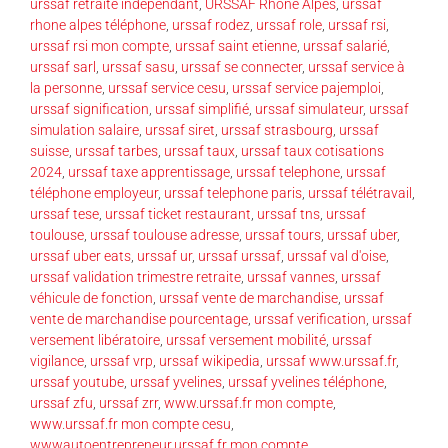
urssaf retraite indépendant
,
URSSAF Rhône Alpes
,
urssaf
rhone alpes téléphone
,
urssaf rodez
,
urssaf role
,
urssaf rsi
,
urssaf rsi mon compte
,
urssaf saint etienne
,
urssaf salarié
,
urssaf sarl
,
urssaf sasu
,
urssaf se connecter
,
urssaf service à
la personne
,
urssaf service cesu
,
urssaf service pajemploi
,
urssaf signification
,
urssaf simplifié
,
urssaf simulateur
,
urssaf
simulation salaire
,
urssaf siret
,
urssaf strasbourg
,
urssaf
suisse
,
urssaf tarbes
,
urssaf taux
,
urssaf taux cotisations
2024
,
urssaf taxe apprentissage
,
urssaf telephone
,
urssaf
téléphone employeur
,
urssaf telephone paris
,
urssaf télétravail
,
urssaf tese
,
urssaf ticket restaurant
,
urssaf tns
,
urssaf
toulouse
,
urssaf toulouse adresse
,
urssaf tours
,
urssaf uber
,
urssaf uber eats
,
urssaf ur
,
urssaf urssaf
,
urssaf val d'oise
,
urssaf validation trimestre retraite
,
urssaf vannes
,
urssaf
véhicule de fonction
,
urssaf vente de marchandise
,
urssaf
vente de marchandise pourcentage
,
urssaf verification
,
urssaf
versement libératoire
,
urssaf versement mobilité
,
urssaf
vigilance
,
urssaf vrp
,
urssaf wikipedia
,
urssaf www.urssaf.fr
,
urssaf youtube
,
urssaf yvelines
,
urssaf yvelines téléphone
,
urssaf zfu
,
urssaf zrr
,
www.urssaf.fr mon compte
,
www.urssaf.fr mon compte cesu
,
wwwautoentrepreneur.urssaf.fr mon compte
,