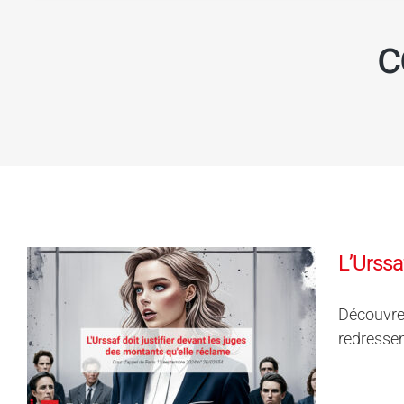
c
L’Urssa
Découvrez
redressem