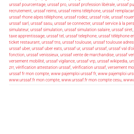
urssaf pourcentage
,
urssaf pro
,
urssaf profession libérale
,
urssaf p
recrutement
,
urssaf reims
,
urssaf reims téléphone
,
urssaf remplaca
urssaf rhone alpes téléphone
,
urssaf rodez
,
urssaf role
,
urssaf roue
urssaf sarl
,
urssaf sasu
,
urssaf se connecter
,
urssaf service à la pe
simulateur
,
urssaf simulation
,
urssaf simulation salaire
,
urssaf siret
taxe apprentissage
,
urssaf tel
,
urssaf telephone
,
urssaf téléphone e
ticket restaurant
,
urssaf tns
,
urssaf toulouse
,
urssaf toulouse adres
urssaf uber
,
urssaf uber eats
,
urssaf ur
,
urssaf urssaf
,
urssaf val d'o
fonction
,
urssaf venissieux
,
urssaf vente de marchandise
,
urssaf ve
versement mobilité
,
urssaf vigilance
,
urssaf vrp
,
urssaf wikipedia
,
ur
zrr
,
vérification attestation urssaf
,
vérification urssaf
,
versement mob
urssaf fr mon compte
,
www pajemploi urssaf fr
,
www pajemploi urssa
www.urssaf.fr mon compte
,
www.urssaf.fr mon compte cesu
,
wwwau