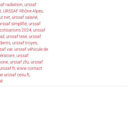
af radiation
,
urssaf
t
,
URSSAF Rhône Alpes
,
ut net
,
urssaf salarié
,
rssaf simplifié
,
urssaf
 cotisations 2024
,
urssaf
ail
,
urssaf tese
,
urssaf
ndants
,
urssaf troyes
,
saf var
,
urssaf véhicule de
ératoire
,
urssaf
phone
,
urssaf zfu
,
urssaf
rssaf fr
,
www contact
 urssaf cesu.fr
,
ié