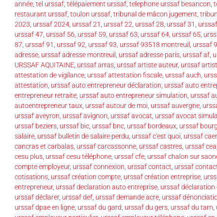
année
,
tel urssaf
,
télépaiement urssaf
,
telephone urssaf besancon
,
t
restaurant urssaf
,
toulon urssaf
,
tribunal de mâcon jugement
,
tribu
2023
,
urssaf 2024
,
urssaf 21
,
urssaf 22
,
urssaf 28
,
urssaf 31
,
urssa
urssaf 47
,
urssaf 56
,
urssaf 59
,
urssaf 63
,
urssaf 64
,
urssaf 65
,
urss
87
,
urssaf 91
,
urssaf 92
,
urssaf 93
,
urssaf 93518 montreuil
,
urssaf 
adresse
,
urssaf adresse montreuil
,
urssaf adresse paris
,
urssaf af
,
u
URSSAF AQUITAINE
,
urssaf arras
,
urssaf artiste auteur
,
urssaf artis
attestation de vigilance
,
urssaf attestation fiscale
,
urssaf auch
,
urss
attestation
,
urssaf auto entrepreneur déclaration
,
urssaf auto entre
entrepreneur retraite
,
urssaf auto entrepreneur simulation
,
urssaf a
autoentrepreneur taux
,
urssaf autour de moi
,
urssaf auvergne
,
urss
urssaf aveyron
,
urssaf avignon
,
urssaf avocat
,
urssaf avocat simul
urssaf beziers
,
urssaf bic
,
urssaf bnc
,
urssaf bordeaux
,
urssaf bourg
salaire
,
urssaf bulletin de salaire perdu
,
urssaf c'est quoi
,
urssaf cae
cancras et carbalas
,
urssaf carcassonne
,
urssaf castres
,
urssaf cea
cesu plus
,
urssaf cesu téléphone
,
urssaf cfe
,
urssaf chalon sur saon
compte employeur
,
urssaf connexion
,
urssaf contact
,
urssaf contac
cotisations
,
urssaf création compte
,
urssaf création entreprise
,
urss
entrepreneur
,
urssaf declaration auto entreprise
,
urssaf déclaration
urssaf déclarer
,
urssaf def
,
urssaf demande acre
,
urssaf dénonciati
urssaf dpae en ligne
,
urssaf du gard
,
urssaf du gers
,
urssaf du tarn
,