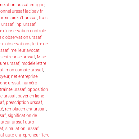
nciation urssaf en ligne
,
onnel urssaf lacipav fr
,
ormulaire a1 urssaf
,
frais
 urssaf
,
inpi urssaf
,
re d'observation controle
re d'observation urssaf
re d'observations
,
lettre de
rssaf
,
meilleur avocat
o entreprise urssaf
,
Mise
ure urssaf
,
modèle lettre
af
,
mon compte urssaf
,
oyeur
,
net entreprise
one urssaf
,
numéro
trainte urssaf
,
opposition
e urssaf
,
payer en ligne
af
,
prescription urssaf
,
té
,
remplacement urssaf
,
ssaf
,
signification de
lateur urssaf auto
af
,
simulation urssaf
saf auto entrepreneur 1ere