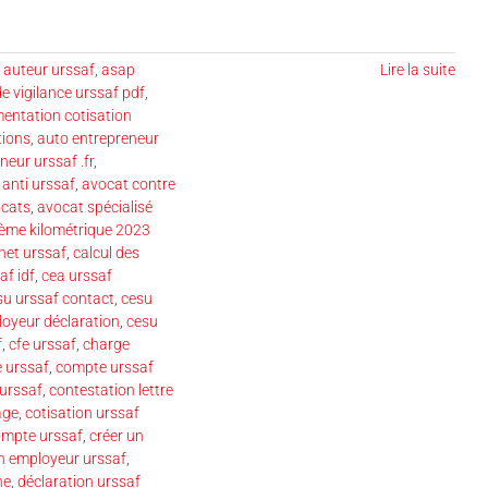
s auteur urssaf
,
asap
Lire la suite
de vigilance urssaf pdf
,
entation cotisation
tions
,
auto entrepreneur
eur urssaf .fr
,
anti urssaf
,
avocat contre
ocats
,
avocat spécialisé
ème kilométrique 2023
net urssaf
,
calcul des
af idf
,
cea urssaf
su urssaf contact
,
cesu
oyeur déclaration
,
cesu
f
,
cfe urssaf
,
charge
 urssaf
,
compte urssaf
 urssaf
,
contestation lettre
age
,
cotisation urssaf
ompte urssaf
,
créer un
n employeur urssaf
,
ne
,
déclaration urssaf