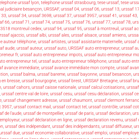
elephone urssaf lyon
,
telephone urssaf strasbourg
,
tese urssaf
,
tese urss
nal judiciaire besançon
,
URSSAF
,
urssaf 04
,
urssaf 06
,
urssaf 13
,
urssaf 1
f 33
,
urssaf 34
,
urssaf 3698
,
urssaf 37
,
urssaf 3957
,
urssaf 41
,
urssaf 43
,
af 66
,
urssaf 71
,
urssaf 74
,
urssaf 75
,
urssaf 76
,
urssaf 77
,
urssaf 78
,
urs
93518 montreuil cedex
,
urssaf 94
,
urssaf 95
,
urssaf à montreuil
,
urssaf ac
rssaf ajaccio
,
urssaf albi
,
urssaf ales
,
urssaf alsace
,
urssaf amiens
,
urssa
te auteur téléphone
,
urssaf artistes
,
urssaf assistante maternelle
,
urssaf 
af aude
,
urssaf auteur
,
urssaf auto
,
URSSAF auto entrepreneur
,
urssaf a
preneur fr
,
urssaf auto entrepreneur impots
,
urssaf auto entrepreneur m
uto entrepreneur tel
,
urssaf auto entrepreneur téléphone
,
urssaf auto ent
af avance immédiate
,
urssaf avance immédiate mon compte
,
urssaf avan
ation
,
urssaf balma
,
urssaf bareme
,
urssaf bayonne
,
urssaf besancon
,
ur
 en bresse
,
urssaf bourgogne
,
urssaf brest
,
URSSAF Bretagne
,
urssaf bru
n
,
urssaf cahors
,
urssaf caisse nationale
,
urssaf calcul cotisations
,
urssaf
,
urssaf centre val de loire
,
urssaf cesu
,
urssaf cesu déclaration
,
urssaf c
e
,
urssaf changement adresse
,
urssaf chaumont
,
urssaf clermont ferran
t 3957
,
urssaf contact mail
,
urssaf contact tel
,
urssaf contrôle
,
urssaf cot
af de l'aude
,
urssaf de montpellier
,
urssaf de paris
,
urssaf declaration
,
urs
 employeur
,
urssaf déclaration en ligne
,
urssaf declaration revenu
,
urssaf 
on
,
urssaf des indépendant
,
urssaf des indépendants
,
urssaf diffuseur
,
ur
urssaf due
,
urssaf economie collaborative
,
urssaf emploi
,
urssaf employe