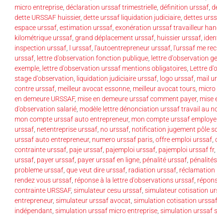
micro entreprise
,
déclaration urssaf trimestrielle
,
définition urssaf
,
d
dette URSSAF huissier
,
dette urssaf liquidation judiciaire
,
dettes urs
espace urssaf
,
estimation urssaf
,
exonération urssaf travailleur ha
kilométrique urssaf
,
grand déplacement urssaf
,
huissier urssaf
,
iden
inspection urssaf
,
l urssaf
,
l'autoentrepreneur urssaf
,
l'urssaf me re
urssaf
,
lettre d'observation fonction publique
,
lettre d'observation 
exemple
,
lettre d'observation urssaf mentions obligatoires
,
Lettre d
stage d'observation
,
liquidation judiciaire urssaf
,
logo urssaf
,
mail u
contre urssaf
,
meilleur avocat essonne
,
meilleur avocat tours
,
micro 
en demeure URSSAF
,
mise en demeure urssaf comment payer
,
mise 
d'observation salarié
,
modèle lettre dénonciation urssaf travail au no
mon compte urssaf auto entrepreneur
,
mon compte urssaf employe
urssaf
,
netentreprise urssaf
,
no urssaf
,
notification jugement pôle so
urssaf auto entrepreneur
,
numero urssaf paris
,
offre emploi urssaf
,
contrainte urssaf
,
paje urssaf
,
pajemploi urssaf
,
pajemploi urssaf fr
,
urssaf
,
payer urssaf
,
payer urssaf en ligne
,
pénalité urssaf
,
pénalités
probleme urssaf
,
que veut dire urssaf
,
radiation urssaf
,
réclamation 
rendez vous urssaf
,
réponse à la lettre d'observations urssaf
,
répons
contrainte URSSAF
,
simulateur cesu urssaf
,
simulateur cotisation ur
entrepreneur
,
simulateur urssaf avocat
,
simulation cotisation urssa
indépendant
,
simulation urssaf micro entreprise
,
simulation urssaf s