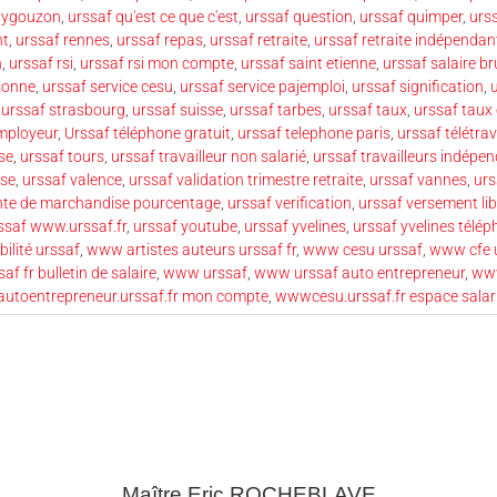
uygouzon
,
urssaf qu'est ce que c'est
,
urssaf question
,
urssaf quimper
,
urss
nt
,
urssaf rennes
,
urssaf repas
,
urssaf retraite
,
urssaf retraite indépendan
n
,
urssaf rsi
,
urssaf rsi mon compte
,
urssaf saint etienne
,
urssaf salaire br
rsonne
,
urssaf service cesu
,
urssaf service pajemploi
,
urssaf signification
,
u
,
urssaf strasbourg
,
urssaf suisse
,
urssaf tarbes
,
urssaf taux
,
urssaf taux
mployeur
,
Urssaf téléphone gratuit
,
urssaf telephone paris
,
urssaf télétrav
se
,
urssaf tours
,
urssaf travailleur non salarié
,
urssaf travailleurs indépe
ise
,
urssaf valence
,
urssaf validation trimestre retraite
,
urssaf vannes
,
urs
nte de marchandise pourcentage
,
urssaf verification
,
urssaf versement lib
ssaf www.urssaf.fr
,
urssaf youtube
,
urssaf yvelines
,
urssaf yvelines télé
ilité urssaf
,
www artistes auteurs urssaf fr
,
www cesu urssaf
,
www cfe u
f fr bulletin de salaire
,
www urssaf
,
www urssaf auto entrepreneur
,
www
toentrepreneur.urssaf.fr mon compte
,
wwwcesu.urssaf.fr espace salar
Maître Eric
ROCHEBLAVE