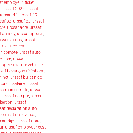
af employeur
,
ticket
7
,
urssaf 2022
,
urssaf
urssaf 44
,
urssaf 45
,
saf 82
,
urssaf 83
,
urssaf
cre
,
urssaf acre
,
urssaf
f annecy
,
urssaf appeler
,
associations
,
urssaf
uto entrepreneur
on compte
,
urssaf auto
reprise
,
urssaf
tage en nature véhicule
,
ssaf besançon téléphone
,
t net
,
urssaf bulletin de
 calcul salaire
,
urssaf
esu mon compte
,
urssaf
d
,
urssaf compte
,
urssaf
isation
,
urssaf
saf déclaration auto
déclaration revenus
,
ssaf dijon
,
urssaf dpae
,
ur
,
urssaf employeur cesu
,