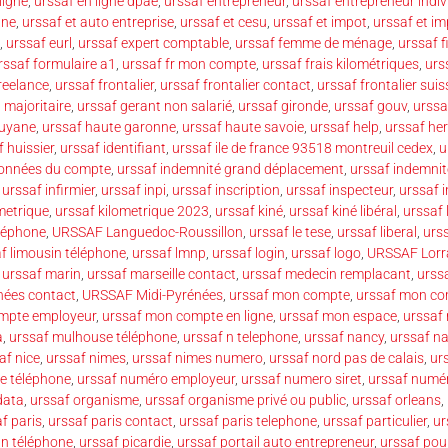
ligne
,
urssaf en ligne dpae
,
urssaf entrepreneur
,
urssaf entrepreneur indiv
nne
,
urssaf et auto entreprise
,
urssaf et cesu
,
urssaf et impot
,
urssaf et im
,
urssaf eurl
,
urssaf expert comptable
,
urssaf femme de ménage
,
urssaf f
rssaf formulaire a1
,
urssaf fr mon compte
,
urssaf frais kilométriques
,
urs
reelance
,
urssaf frontalier
,
urssaf frontalier contact
,
urssaf frontalier suis
 majoritaire
,
urssaf gerant non salarié
,
urssaf gironde
,
urssaf gouv
,
urssa
guyane
,
urssaf haute garonne
,
urssaf haute savoie
,
urssaf help
,
urssaf her
 huissier
,
urssaf identifiant
,
urssaf ile de france 93518 montreuil cedex
,
u
données du compte
,
urssaf indemnité grand déplacement
,
urssaf indemnit
,
urssaf infirmier
,
urssaf inpi
,
urssaf inscription
,
urssaf inspecteur
,
urssaf 
metrique
,
urssaf kilometrique 2023
,
urssaf kiné
,
urssaf kiné libéral
,
urssaf 
éléphone
,
URSSAF Languedoc-Roussillon
,
urssaf le tese
,
urssaf liberal
,
urss
f limousin téléphone
,
urssaf lmnp
,
urssaf login
,
urssaf logo
,
URSSAF Lorr
,
urssaf marin
,
urssaf marseille contact
,
urssaf medecin remplacant
,
urss
nées contact
,
URSSAF Midi-Pyrénées
,
urssaf mon compte
,
urssaf mon co
mpte employeur
,
urssaf mon compte en ligne
,
urssaf mon espace
,
urssaf
a
,
urssaf mulhouse téléphone
,
urssaf n telephone
,
urssaf nancy
,
urssaf n
af nice
,
urssaf nimes
,
urssaf nimes numero
,
urssaf nord pas de calais
,
ur
e téléphone
,
urssaf numéro employeur
,
urssaf numero siret
,
urssaf numé
data
,
urssaf organisme
,
urssaf organisme privé ou public
,
urssaf orleans
,
f paris
,
urssaf paris contact
,
urssaf paris telephone
,
urssaf particulier
,
ur
an téléphone
,
urssaf picardie
,
urssaf portail auto entrepreneur
,
urssaf pou