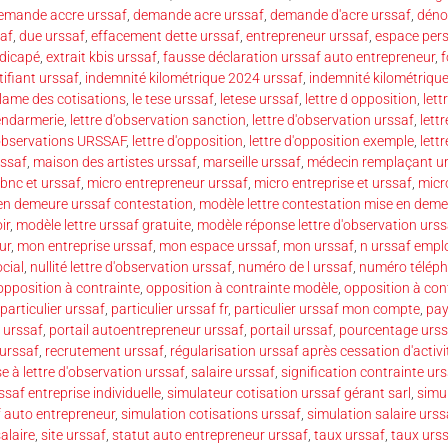
emande accre urssaf
,
demande acre urssaf
,
demande d'acre urssaf
,
déno
saf
,
due urssaf
,
effacement dette urssaf
,
entrepreneur urssaf
,
espace pers
ndicapé
,
extrait kbis urssaf
,
fausse déclaration urssaf auto entrepreneur
,
f
tifiant urssaf
,
indemnité kilométrique 2024 urssaf
,
indemnité kilométrique
clame des cotisations
,
le tese urssaf
,
letese urssaf
,
lettre d opposition
,
lett
gendarmerie
,
lettre d'observation sanction
,
lettre d'observation urssaf
,
lett
'observations URSSAF
,
lettre d'opposition
,
lettre d'opposition exemple
,
lett
rssaf
,
maison des artistes urssaf
,
marseille urssaf
,
médecin remplaçant u
bnc et urssaf
,
micro entrepreneur urssaf
,
micro entreprise et urssaf
,
micr
en demeure urssaf contestation
,
modèle lettre contestation mise en deme
ir
,
modèle lettre urssaf gratuite
,
modèle réponse lettre d'observation urss
ur
,
mon entreprise urssaf
,
mon espace urssaf
,
mon urssaf
,
n urssaf empl
cial
,
nullité lettre d'observation urssaf
,
numéro de l urssaf
,
numéro téléph
opposition à contrainte
,
opposition à contrainte modèle
,
opposition à con
particulier urssaf
,
particulier urssaf fr
,
particulier urssaf mon compte
,
pay
 urssaf
,
portail autoentrepreneur urssaf
,
portail urssaf
,
pourcentage urss
urssaf
,
recrutement urssaf
,
régularisation urssaf après cessation d'activi
e à lettre d'observation urssaf
,
salaire urssaf
,
signification contrainte ur
ssaf entreprise individuelle
,
simulateur cotisation urssaf gérant sarl
,
simu
f auto entrepreneur
,
simulation cotisations urssaf
,
simulation salaire urss
alaire
,
site urssaf
,
statut auto entrepreneur urssaf
,
taux urssaf
,
taux urs