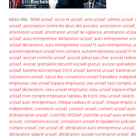
Mots-clés :
3698 urssaf
,
accre et urssaf
,
acre urssaf
,
adress urssaf
,
urssaf
,
association contre les abus des avocats
,
association urssaf
attestation urssaf
,
attestation urssaf de vigilance
,
attestation urssa
urssaf
,
auto entrepreneur déclaration urssaf
,
auto entrepreneur urs
urssaf déclaration
,
auto entrepreneur urssaf fr
,
auto entrepreneur 
autoentrepreneur urssaf mon compte
,
autoentrepreneur.urssaf.fr 
urssaf
,
avocat contrôle urssaf
,
avocat pénal pas cher
,
avocat redres
urssaf
,
avocat spécialiste sécurité sociale gratuit
,
avocat spécialiste
urssaf
,
barème kilometrique 2024 urssaf
,
barème urssaf
,
barème ur
cotisations urssaf
,
calcul des cotisations urssaf travailleur indépen
employeur
,
cea urssaf espace employeur
,
cea urssaf mon compte
,
c
urssaf déclaration
,
cesu urssaf employeur
,
cesu urssaf espace empl
urssaf mon compte employeur tableau de bord
,
cesu urssaf salarié
,
urssaf auto entrepreneur
,
chèque cadeau et urssaf
,
cheque emploi s
indépendant
,
connexion urssaf
,
contact urssaf
,
contact urssaf auto
d'observation urssaf
,
Contrôle URSSAF
,
contrôle urssaf auto entrep
avocat
,
cotisations avocat
,
cotisations urssaf et liquidation judiciair
compte urssaf
,
cse urssaf idf
,
déclaration auto entrepreneur urssaf
déclaration salarié urssaf
,
déclaration sociale nominative urssaf
,
déc