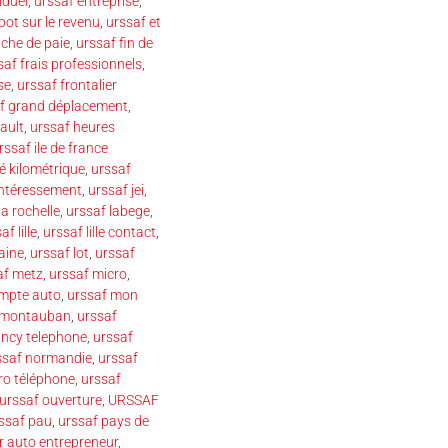
iduel
,
urssaf entreprise
,
pot sur le revenu
,
urssaf et
iche de paie
,
urssaf fin de
saf frais professionnels
,
se
,
urssaf frontalier
f grand déplacement
,
ault
,
urssaf heures
rssaf ile de france
é kilométrique
,
urssaf
intéressement
,
urssaf jei
,
la rochelle
,
urssaf labege
,
af lille
,
urssaf lille contact
,
aine
,
urssaf lot
,
urssaf
af metz
,
urssaf micro
,
mpte auto
,
urssaf mon
 montauban
,
urssaf
ancy telephone
,
urssaf
ssaf normandie
,
urssaf
ro téléphone
,
urssaf
urssaf ouverture
,
URSSAF
ssaf pau
,
urssaf pays de
r auto entrepreneur
,