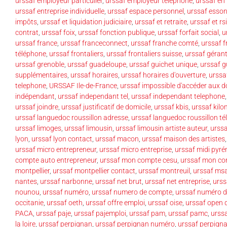
urssaf employeur particulier
,
urssaf employeur téléphone
,
urssaf en 
urssaf entreprise individuelle
,
urssaf espace personnel
,
urssaf esso
impôts
,
urssaf et liquidation judiciaire
,
urssaf et retraite
,
urssaf et rsi
contrat
,
urssaf foix
,
urssaf fonction publique
,
urssaf forfait social
,
u
urssaf france
,
urssaf franceconnect
,
urssaf franche comté
,
urssaf f
téléphone
,
urssaf frontaliers
,
urssaf frontaliers suisse
,
urssaf gérant
urssaf grenoble
,
urssaf guadeloupe
,
urssaf guichet unique
,
urssaf 
supplémentaires
,
urssaf horaires
,
urssaf horaires d'ouverture
,
urssaf
telephone
,
URSSAF Ile-de-France
,
urssaf impossible d'accéder aux 
indépendant
,
urssaf independant tel
,
urssaf independant telephone
urssaf joindre
,
urssaf justificatif de domicile
,
urssaf kbis
,
urssaf kilo
urssaf languedoc roussillon adresse
,
urssaf languedoc roussillon t
urssaf limoges
,
urssaf limousin
,
urssaf limousin artiste auteur
,
urssa
lyon
,
urssaf lyon contact
,
urssaf macon
,
urssaf maison des artistes
urssaf micro entrepreneur
,
urssaf micro entreprise
,
urssaf midi pyré
compte auto entrepreneur
,
urssaf mon compte cesu
,
urssaf mon co
montpellier
,
urssaf montpellier contact
,
urssaf montreuil
,
urssaf ms
nantes
,
urssaf narbonne
,
urssaf net brut
,
urssaf net entreprise
,
urss
nounou
,
urssaf numéro
,
urssaf numero de compte
,
urssaf numéro d
occitanie
,
urssaf oeth
,
urssaf offre emploi
,
urssaf oise
,
urssaf open 
PACA
,
urssaf paje
,
urssaf pajemploi
,
urssaf pam
,
urssaf pamc
,
urssa
la loire
,
urssaf perpignan
,
urssaf perpignan numéro
,
urssaf perpign