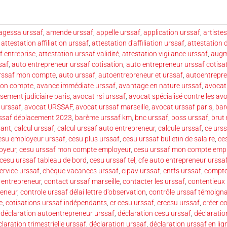
agessa urssaf
,
amende urssaf
,
appelle urssaf
,
application urssaf
,
artiste
,
attestation affiliation urssaf
,
attestation d'affiliation urssaf
,
attestation 
f entreprise
,
attestation urssaf validité
,
attestation vigilance urssaf
,
augm
saf
,
auto entrepreneur urssaf cotisation
,
auto entrepreneur urssaf cotisa
urssaf mon compte
,
auto urssaf
,
autoentrepreneur et urssaf
,
autoentrepren
mon compte
,
avance immédiate urssaf
,
avantage en nature urssaf
,
avocat 
sement judiciaire paris
,
avocat rsi urssaf
,
avocat spécialisé contre les av
 urssaf
,
avocat URSSAF
,
avocat urssaf marseille
,
avocat urssaf paris
,
bar
ssaf déplacement 2023
,
barème urssaf km
,
bnc urssaf
,
boss urssaf
,
brut 
dant
,
calcul urssaf
,
calcul urssaf auto entrepreneur
,
calcule urssaf
,
ce urss
esu employeur urssaf
,
cesu plus urssaf
,
cesu urssaf bulletin de salaire
,
ce
oyeur
,
cesu urssaf mon compte employeur
,
cesu urssaf mon compte empl
cesu urssaf tableau de bord
,
cesu urssaf tel
,
cfe auto entrepreneur urssa
ervice urssaf
,
chèque vacances urssaf
,
cipav urssaf
,
cntfs urssaf
,
compte
 entrepreneur
,
contact urssaf marseille
,
contacter les urssaf
,
contentieux
reneur
,
controle urssaf délai lettre d'observation
,
contrôle urssaf témoign
e
,
cotisations urssaf indépendants
,
cr cesu urssaf
,
crcesu urssaf
,
créer c
,
déclaration autoentrepreneur urssaf
,
déclaration cesu urssaf
,
déclaratio
laration trimestrielle urssaf
,
déclaration urssaf
,
déclaration urssaf en lig