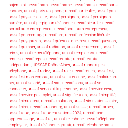
pajemploi
,
urssaf pam
,
urssaf pamc
,
urssaf paris
,
urssaf paris
contact
,
urssaf paris telephone
,
urssaf particulier
,
urssaf pau
,
urssaf pays de la loire
,
urssaf perpignan
,
urssaf perpignan
numéro
,
urssaf perpignan téléphone
,
urssaf picardie
,
urssaf
portail auto entrepreneur
,
urssaf pour auto entrepreneur
,
urssaf pourcentage
,
urssaf pro
,
urssaf profession libérale
,
urssaf puygouzon
,
urssaf qu'est ce que c'est
,
urssaf question
,
urssaf quimper
,
urssaf radiation
,
urssaf recrutement
,
urssaf
reims
,
urssaf reims téléphone
,
urssaf remplacant
,
urssaf
rennes
,
urssaf repas
,
urssaf retraite
,
urssaf retraite
indépendant
,
URSSAF Rhône Alpes
,
urssaf rhone alpes
téléphone
,
urssaf rodez
,
urssaf role
,
urssaf rouen
,
urssaf rsi
,
urssaf rsi mon compte
,
urssaf saint etienne
,
urssaf salaire brut
net
,
urssaf salarié
,
urssaf sarl
,
urssaf sasu
,
urssaf se
connecter
,
urssaf service à la personne
,
urssaf service cesu
,
urssaf service pajemploi
,
urssaf signification
,
urssaf simplifié
,
urssaf simulateur
,
urssaf simulation
,
urssaf simulation salaire
,
urssaf siret
,
urssaf strasbourg
,
urssaf suisse
,
urssaf tarbes
,
urssaf taux
,
urssaf taux cotisations 2024
,
urssaf taxe
apprentissage
,
urssaf tel
,
urssaf telephone
,
urssaf téléphone
employeur
,
Urssaf téléphone gratuit
,
urssaf telephone paris
,