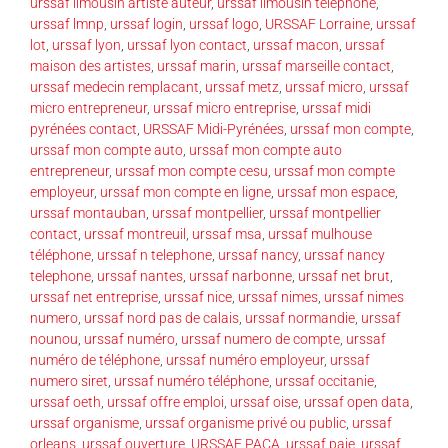
urssaf limousin artiste auteur
,
urssaf limousin téléphone
,
urssaf lmnp
,
urssaf login
,
urssaf logo
,
URSSAF Lorraine
,
urssaf
lot
,
urssaf lyon
,
urssaf lyon contact
,
urssaf macon
,
urssaf
maison des artistes
,
urssaf marin
,
urssaf marseille contact
,
urssaf medecin remplacant
,
urssaf metz
,
urssaf micro
,
urssaf
micro entrepreneur
,
urssaf micro entreprise
,
urssaf midi
pyrénées contact
,
URSSAF Midi-Pyrénées
,
urssaf mon compte
,
urssaf mon compte auto
,
urssaf mon compte auto
entrepreneur
,
urssaf mon compte cesu
,
urssaf mon compte
employeur
,
urssaf mon compte en ligne
,
urssaf mon espace
,
urssaf montauban
,
urssaf montpellier
,
urssaf montpellier
contact
,
urssaf montreuil
,
urssaf msa
,
urssaf mulhouse
téléphone
,
urssaf n telephone
,
urssaf nancy
,
urssaf nancy
telephone
,
urssaf nantes
,
urssaf narbonne
,
urssaf net brut
,
urssaf net entreprise
,
urssaf nice
,
urssaf nimes
,
urssaf nimes
numero
,
urssaf nord pas de calais
,
urssaf normandie
,
urssaf
nounou
,
urssaf numéro
,
urssaf numero de compte
,
urssaf
numéro de téléphone
,
urssaf numéro employeur
,
urssaf
numero siret
,
urssaf numéro téléphone
,
urssaf occitanie
,
urssaf oeth
,
urssaf offre emploi
,
urssaf oise
,
urssaf open data
,
urssaf organisme
,
urssaf organisme privé ou public
,
urssaf
orleans
,
urssaf ouverture
,
URSSAF PACA
,
urssaf paje
,
urssaf