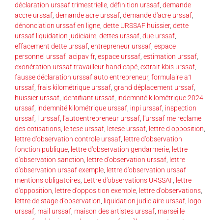
déclaration urssaf trimestrielle
,
définition urssaf
,
demande
accre urssaf
,
demande acre urssaf
,
demande d'acre urssaf
,
dénonciation urssaf en ligne
,
dette URSSAF huissier
,
dette
urssaf liquidation judiciaire
,
dettes urssaf
,
due urssaf
,
effacement dette urssaf
,
entrepreneur urssaf
,
espace
personnel urssaf lacipav fr
,
espace urssaf
,
estimation urssaf
,
exonération urssaf travailleur handicapé
,
extrait kbis urssaf
,
fausse déclaration urssaf auto entrepreneur
,
formulaire a1
urssaf
,
frais kilométrique urssaf
,
grand déplacement urssaf
,
huissier urssaf
,
identifiant urssaf
,
indemnité kilométrique 2024
urssaf
,
indemnité kilométrique urssaf
,
inpi urssaf
,
inspection
urssaf
,
l urssaf
,
l'autoentrepreneur urssaf
,
l'urssaf me reclame
des cotisations
,
le tese urssaf
,
letese urssaf
,
lettre d opposition
,
lettre d'observation controle urssaf
,
lettre d'observation
fonction publique
,
lettre d'observation gendarmerie
,
lettre
d'observation sanction
,
lettre d'observation urssaf
,
lettre
d'observation urssaf exemple
,
lettre d'observation urssaf
mentions obligatoires
,
Lettre d'observations URSSAF
,
lettre
d'opposition
,
lettre d'opposition exemple
,
lettre d'observations
,
lettre de stage d'observation
,
liquidation judiciaire urssaf
,
logo
urssaf
,
mail urssaf
,
maison des artistes urssaf
,
marseille