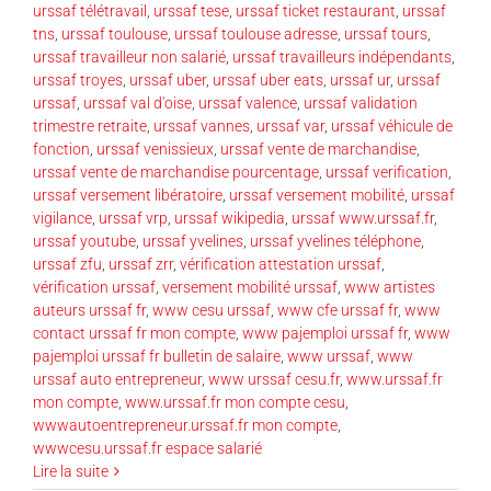
urssaf télétravail
,
urssaf tese
,
urssaf ticket restaurant
,
urssaf
tns
,
urssaf toulouse
,
urssaf toulouse adresse
,
urssaf tours
,
urssaf travailleur non salarié
,
urssaf travailleurs indépendants
,
urssaf troyes
,
urssaf uber
,
urssaf uber eats
,
urssaf ur
,
urssaf
urssaf
,
urssaf val d'oise
,
urssaf valence
,
urssaf validation
trimestre retraite
,
urssaf vannes
,
urssaf var
,
urssaf véhicule de
fonction
,
urssaf venissieux
,
urssaf vente de marchandise
,
urssaf vente de marchandise pourcentage
,
urssaf verification
,
urssaf versement libératoire
,
urssaf versement mobilité
,
urssaf
vigilance
,
urssaf vrp
,
urssaf wikipedia
,
urssaf www.urssaf.fr
,
urssaf youtube
,
urssaf yvelines
,
urssaf yvelines téléphone
,
urssaf zfu
,
urssaf zrr
,
vérification attestation urssaf
,
vérification urssaf
,
versement mobilité urssaf
,
www artistes
auteurs urssaf fr
,
www cesu urssaf
,
www cfe urssaf fr
,
www
contact urssaf fr mon compte
,
www pajemploi urssaf fr
,
www
pajemploi urssaf fr bulletin de salaire
,
www urssaf
,
www
urssaf auto entrepreneur
,
www urssaf cesu.fr
,
www.urssaf.fr
mon compte
,
www.urssaf.fr mon compte cesu
,
wwwautoentrepreneur.urssaf.fr mon compte
,
wwwcesu.urssaf.fr espace salarié
Lire la suite