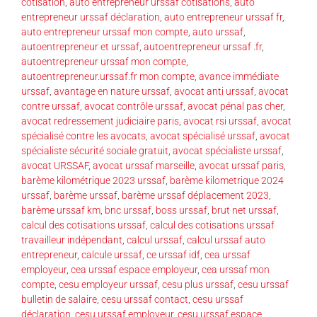
cotisation
,
auto entrepreneur urssaf cotisations
,
auto
entrepreneur urssaf déclaration
,
auto entrepreneur urssaf fr
,
auto entrepreneur urssaf mon compte
,
auto urssaf
,
autoentrepreneur et urssaf
,
autoentrepreneur urssaf .fr
,
autoentrepreneur urssaf mon compte
,
autoentrepreneur.urssaf.fr mon compte
,
avance immédiate
urssaf
,
avantage en nature urssaf
,
avocat anti urssaf
,
avocat
contre urssaf
,
avocat contrôle urssaf
,
avocat pénal pas cher
,
avocat redressement judiciaire paris
,
avocat rsi urssaf
,
avocat
spécialisé contre les avocats
,
avocat spécialisé urssaf
,
avocat
spécialiste sécurité sociale gratuit
,
avocat spécialiste urssaf
,
avocat URSSAF
,
avocat urssaf marseille
,
avocat urssaf paris
,
barème kilométrique 2023 urssaf
,
barème kilometrique 2024
urssaf
,
barème urssaf
,
barème urssaf déplacement 2023
,
barème urssaf km
,
bnc urssaf
,
boss urssaf
,
brut net urssaf
,
calcul des cotisations urssaf
,
calcul des cotisations urssaf
travailleur indépendant
,
calcul urssaf
,
calcul urssaf auto
entrepreneur
,
calcule urssaf
,
ce urssaf idf
,
cea urssaf
employeur
,
cea urssaf espace employeur
,
cea urssaf mon
compte
,
cesu employeur urssaf
,
cesu plus urssaf
,
cesu urssaf
bulletin de salaire
,
cesu urssaf contact
,
cesu urssaf
déclaration
,
cesu urssaf employeur
,
cesu urssaf espace