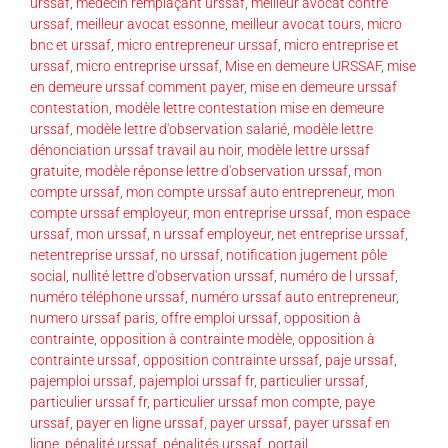
urssaf
,
médecin remplaçant urssaf
,
meilleur avocat contre
urssaf
,
meilleur avocat essonne
,
meilleur avocat tours
,
micro
bnc et urssaf
,
micro entrepreneur urssaf
,
micro entreprise et
urssaf
,
micro entreprise urssaf
,
Mise en demeure URSSAF
,
mise
en demeure urssaf comment payer
,
mise en demeure urssaf
contestation
,
modèle lettre contestation mise en demeure
urssaf
,
modèle lettre d'observation salarié
,
modèle lettre
dénonciation urssaf travail au noir
,
modèle lettre urssaf
gratuite
,
modèle réponse lettre d'observation urssaf
,
mon
compte urssaf
,
mon compte urssaf auto entrepreneur
,
mon
compte urssaf employeur
,
mon entreprise urssaf
,
mon espace
urssaf
,
mon urssaf
,
n urssaf employeur
,
net entreprise urssaf
,
netentreprise urssaf
,
no urssaf
,
notification jugement pôle
social
,
nullité lettre d'observation urssaf
,
numéro de l urssaf
,
numéro téléphone urssaf
,
numéro urssaf auto entrepreneur
,
numero urssaf paris
,
offre emploi urssaf
,
opposition à
contrainte
,
opposition à contrainte modèle
,
opposition à
contrainte urssaf
,
opposition contrainte urssaf
,
paje urssaf
,
pajemploi urssaf
,
pajemploi urssaf fr
,
particulier urssaf
,
particulier urssaf fr
,
particulier urssaf mon compte
,
paye
urssaf
,
payer en ligne urssaf
,
payer urssaf
,
payer urssaf en
ligne
,
pénalité urssaf
,
pénalités urssaf
,
portail