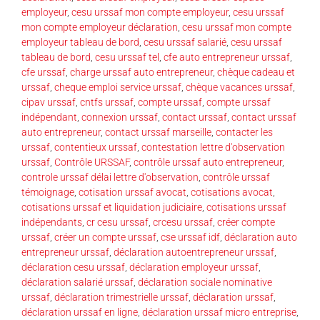
employeur
,
cesu urssaf mon compte employeur
,
cesu urssaf
mon compte employeur déclaration
,
cesu urssaf mon compte
employeur tableau de bord
,
cesu urssaf salarié
,
cesu urssaf
tableau de bord
,
cesu urssaf tel
,
cfe auto entrepreneur urssaf
,
cfe urssaf
,
charge urssaf auto entrepreneur
,
chèque cadeau et
urssaf
,
cheque emploi service urssaf
,
chèque vacances urssaf
,
cipav urssaf
,
cntfs urssaf
,
compte urssaf
,
compte urssaf
indépendant
,
connexion urssaf
,
contact urssaf
,
contact urssaf
auto entrepreneur
,
contact urssaf marseille
,
contacter les
urssaf
,
contentieux urssaf
,
contestation lettre d'observation
urssaf
,
Contrôle URSSAF
,
contrôle urssaf auto entrepreneur
,
controle urssaf délai lettre d'observation
,
contrôle urssaf
témoignage
,
cotisation urssaf avocat
,
cotisations avocat
,
cotisations urssaf et liquidation judiciaire
,
cotisations urssaf
indépendants
,
cr cesu urssaf
,
crcesu urssaf
,
créer compte
urssaf
,
créer un compte urssaf
,
cse urssaf idf
,
déclaration auto
entrepreneur urssaf
,
déclaration autoentrepreneur urssaf
,
déclaration cesu urssaf
,
déclaration employeur urssaf
,
déclaration salarié urssaf
,
déclaration sociale nominative
urssaf
,
déclaration trimestrielle urssaf
,
déclaration urssaf
,
déclaration urssaf en ligne
,
déclaration urssaf micro entreprise
,