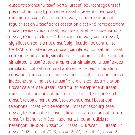
autoentrepreneur urssaf
,
portail urssaf
,
pourcentage urssaf
,
prescription urssaf
,
probleme urssaf
,
que veut dire urssaf
,
radiation urssaf
,
réclamation urssaf
,
recrutement urssaf
,
régularisation urssaf après cessation d'activité
,
remplacement
urssaf
,
rendez vous urssaf
,
réponse à la lettre d'observations
urssaf
,
réponse à lettre d'observation urssaf
,
salaire urssaf
,
signification contrainte urssaf
,
signification de contrainte
URSSAF
,
simulateur cesu urssaf
,
simulateur cotisation urssaf
entreprise individuelle
,
simulateur cotisation urssaf gérant sarl
,
simulateur urssaf auto entrepreneur
,
simulateur urssaf avocat
,
simulation cotisation urssaf auto entrepreneur
,
simulation
cotisations urssaf
,
simulation salaire urssaf
,
simulation urssaf
indépendant
,
simulation urssaf micro entreprise
,
simulation
urssaf salaire
,
site urssaf
,
statut auto entrepreneur urssaf
,
taux urssaf
,
taux urssaf auto entrepreneur 1ere année
,
tel
urssaf
,
télépaiement urssaf
,
telephone urssaf besancon
,
telephone urssaf lyon
,
telephone urssaf strasbourg
,
tese
urssaf
,
tese urssaf employeur
,
ticket restaurant urssaf
,
toulon
urssaf
,
tribunal de mâcon jugement
,
tribunal judiciaire
besançon
,
URSSAF
,
urssaf 04
,
urssaf 06
,
urssaf 13
,
urssaf 17
,
urssaf 2022
,
urssaf 2023
,
urssaf 2024
,
urssaf 21
,
urssaf 22
,