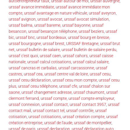
autoentrepreneur taux
,
urssaf autour de moi
,
urssaf auvergne
,
urssaf avance immédiate
,
urssaf avance immédiate mon
compte
,
urssaf avantage en nature véhicule
,
urssaf aveyron
,
urssaf avignon
,
urssaf avocat
,
urssaf avocat simulation
,
urssaf balma
,
urssaf bareme
,
urssaf bayonne
,
urssaf
besancon
,
urssaf besançon téléphone
,
urssaf beziers
,
urssaf
bic
,
urssaf bnc
,
urssaf bordeaux
,
urssaf bourg en bresse
,
urssaf bourgogne
,
urssaf brest
,
URSSAF Bretagne
,
urssaf brut
net
,
urssaf bulletin de salaire
,
urssaf bulletin de salaire perdu
,
urssaf c'est quoi
,
urssaf caen
,
urssaf cahors
,
urssaf caisse
nationale
,
urssaf calcul cotisations
,
urssaf calcul salaire
,
urssaf cancras et carbalas
,
urssaf carcassonne
,
urssaf
castres
,
urssaf cea
,
urssaf centre val de loire
,
urssaf cesu
,
urssaf cesu déclaration
,
urssaf cesu mon compte
,
urssaf cesu
plus
,
urssaf cesu téléphone
,
urssaf cfe
,
urssaf chalon sur
saone
,
urssaf changement adresse
,
urssaf chaumont
,
urssaf
clermont ferrand
,
urssaf compte
,
urssaf compte employeur
,
urssaf connexion
,
urssaf contact
,
urssaf contact 3957
,
urssaf
contact mail
,
urssaf contact tel
,
urssaf contrôle
,
urssaf
cotisation
,
urssaf cotisations
,
urssaf création compte
,
urssaf
création entreprise
,
urssaf de l'aude
,
urssaf de montpellier
,
urssaf de paris
,
urssaf declaration
,
urssaf déclaration auto