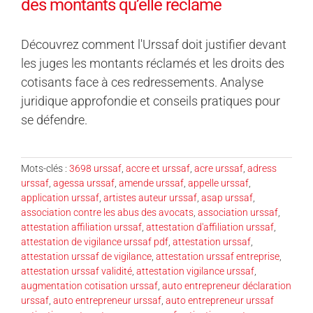
des montants qu’elle réclame
Découvrez comment l'Urssaf doit justifier devant
les juges les montants réclamés et les droits des
cotisants face à ces redressements. Analyse
juridique approfondie et conseils pratiques pour
se défendre.
Mots-clés :
3698 urssaf
,
accre et urssaf
,
acre urssaf
,
adress
urssaf
,
agessa urssaf
,
amende urssaf
,
appelle urssaf
,
application urssaf
,
artistes auteur urssaf
,
asap urssaf
,
association contre les abus des avocats
,
association urssaf
,
attestation affiliation urssaf
,
attestation d'affiliation urssaf
,
attestation de vigilance urssaf pdf
,
attestation urssaf
,
attestation urssaf de vigilance
,
attestation urssaf entreprise
,
attestation urssaf validité
,
attestation vigilance urssaf
,
augmentation cotisation urssaf
,
auto entrepreneur déclaration
urssaf
,
auto entrepreneur urssaf
,
auto entrepreneur urssaf