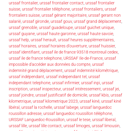
urssaf frontalier
,
urssaf frontalier contact
,
urssaf frontalier
suisse
,
urssaf frontalier téléphone
,
urssaf frontaliers
,
urssaf
frontaliers suisse
,
urssaf gérant majoritaire
,
urssaf gerant non
salarié
,
urssaf gironde
,
urssaf gouv
,
urssaf grand déplacement
,
urssaf grenoble
,
urssaf guadeloupe
,
urssaf guichet unique
,
urssaf guyane
,
urssaf haute garonne
,
urssaf haute savoie
,
urssaf help
,
urssaf herault
,
urssaf heures supplémentaires
,
urssaf horaires
,
urssaf horaires d'ouverture
,
urssaf huissier
,
urssaf identifiant
,
urssaf ile de france 93518 montreuil cedex
,
urssaf ile de france telephone
,
URSSAF Ile-de-France
,
urssaf
impossible d'accéder aux données du compte
,
urssaf
indemnité grand déplacement
,
urssaf indemnité kilométrique
,
urssaf indépendant
,
urssaf independant tel
,
urssaf
independant telephone
,
urssaf infirmier
,
urssaf inpi
,
urssaf
inscription
,
urssaf inspecteur
,
urssaf intéressement
,
urssaf jei
,
urssaf joindre
,
urssaf justificatif de domicile
,
urssaf kbis
,
urssaf
kilometrique
,
urssaf kilometrique 2023
,
urssaf kiné
,
urssaf kiné
libéral
,
urssaf la rochelle
,
urssaf labege
,
urssaf languedoc
roussillon adresse
,
urssaf languedoc roussillon téléphone
,
URSSAF Languedoc-Roussillon
,
urssaf le tese
,
urssaf liberal
,
urssaf lille
,
urssaf lille contact
,
urssaf limoges
,
urssaf limousin
,