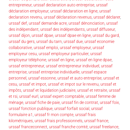
entrepreneur
,
urssaf declaration auto entreprise
,
urssaf
déclaration employeur
,
urssaf déclaration en ligne
,
urssaf
declaration revenu
,
urssaf déclaration revenus
,
urssaf déclarer
,
urssaf def
,
urssaf demande acre
,
urssaf dénonciation
,
urssaf
des indépendant
,
urssaf des indépendants
,
urssaf diffuseur
,
urssaf dijon
,
urssaf dpae
,
urssaf dpae en ligne
,
urssaf du gard
,
urssaf du gers
,
urssaf du tarn
,
urssaf due
,
urssaf economie
collaborative
,
urssaf emploi
,
urssaf employeur
,
urssaf
employeur cesu
,
urssaf employeur particulier
,
urssaf
employeur téléphone
,
urssaf en ligne
,
urssaf en ligne dpae
,
urssaf entrepreneur
,
urssaf entrepreneur individuel
,
urssaf
entreprise
,
urssaf entreprise individuelle
,
urssaf espace
personnel
,
urssaf essonne
,
urssaf et auto entreprise
,
urssaf et
cesu
,
urssaf et impot
,
urssaf et impot sur le revenu
,
urssaf et
impôts
,
urssaf et liquidation judiciaire
,
urssaf et retraite
,
urssaf
et rsi
,
urssaf eurl
,
urssaf expert comptable
,
urssaf femme de
ménage
,
urssaf fiche de paie
,
urssaf fin de contrat
,
urssaf foix
,
urssaf fonction publique
,
urssaf forfait social
,
urssaf
formulaire a1
,
urssaf fr mon compte
,
urssaf frais
kilométriques
,
urssaf frais professionnels
,
urssaf france
,
urssaf franceconnect
,
urssaf franche comté
,
urssaf freelance
,