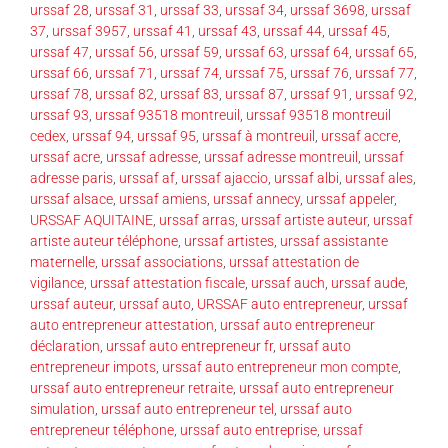
urssaf 28
,
urssaf 31
,
urssaf 33
,
urssaf 34
,
urssaf 3698
,
urssaf
37
,
urssaf 3957
,
urssaf 41
,
urssaf 43
,
urssaf 44
,
urssaf 45
,
urssaf 47
,
urssaf 56
,
urssaf 59
,
urssaf 63
,
urssaf 64
,
urssaf 65
,
urssaf 66
,
urssaf 71
,
urssaf 74
,
urssaf 75
,
urssaf 76
,
urssaf 77
,
urssaf 78
,
urssaf 82
,
urssaf 83
,
urssaf 87
,
urssaf 91
,
urssaf 92
,
urssaf 93
,
urssaf 93518 montreuil
,
urssaf 93518 montreuil
cedex
,
urssaf 94
,
urssaf 95
,
urssaf à montreuil
,
urssaf accre
,
urssaf acre
,
urssaf adresse
,
urssaf adresse montreuil
,
urssaf
adresse paris
,
urssaf af
,
urssaf ajaccio
,
urssaf albi
,
urssaf ales
,
urssaf alsace
,
urssaf amiens
,
urssaf annecy
,
urssaf appeler
,
URSSAF AQUITAINE
,
urssaf arras
,
urssaf artiste auteur
,
urssaf
artiste auteur téléphone
,
urssaf artistes
,
urssaf assistante
maternelle
,
urssaf associations
,
urssaf attestation de
vigilance
,
urssaf attestation fiscale
,
urssaf auch
,
urssaf aude
,
urssaf auteur
,
urssaf auto
,
URSSAF auto entrepreneur
,
urssaf
auto entrepreneur attestation
,
urssaf auto entrepreneur
déclaration
,
urssaf auto entrepreneur fr
,
urssaf auto
entrepreneur impots
,
urssaf auto entrepreneur mon compte
,
urssaf auto entrepreneur retraite
,
urssaf auto entrepreneur
simulation
,
urssaf auto entrepreneur tel
,
urssaf auto
entrepreneur téléphone
,
urssaf auto entreprise
,
urssaf