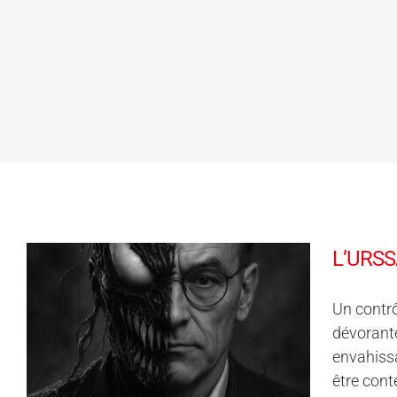
L’URSSA
Un contr
dévorante
envahissa
être cont