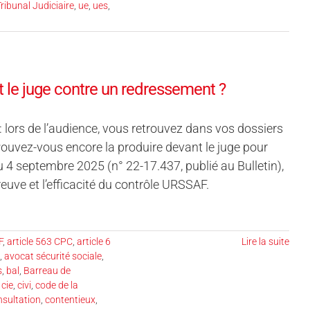
ribunal Judiciaire
,
ue
,
ues
,
 le juge contre un redressement ?
lors de l’audience, vous retrouvez dans vos dossiers
Pouvez-vous encore la produire devant le juge pour
4 septembre 2025 (n° 22-17.437, publié au Bulletin),
preuve et l’efficacité du contrôle URSSAF.
F
,
article 563 CPC
,
article 6
Lire la suite
,
avocat sécurité sociale
,
s
,
bal
,
Barreau de
,
cie
,
civi
,
code de la
nsultation
,
contentieux
,