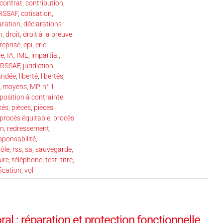
contrat
,
contribution
,
URSSAF
,
cotisation
,
aration
,
déclarations
n
,
droit
,
droit à la preuve
reprise
,
epi
,
eric
de
,
IA
,
IME
,
impartial
,
URSSAF
,
juridiction
,
andée
,
liberté
,
libertés
,
,
moyens
,
MP
,
n° 1
,
position à contrainte
tés
,
pièces
,
pièces
procès équitable
,
procès
on
,
redressement
,
sponsabilité
,
rôle
,
rss
,
sa
,
sauvegarde
,
aire
,
téléphone
,
test
,
titre
,
fication
,
vol
l : réparation et protection fonctionnelle