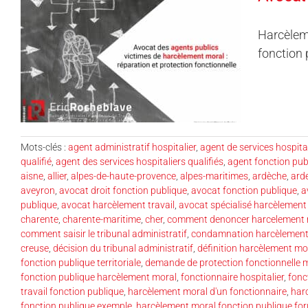
Harcèleme
fonction 
Mots-clés :
agent administratif hospitalier
,
agent de services hospita
qualifié
,
agent des services hospitaliers qualifiés
,
agent fonction pub
aisne
,
allier
,
alpes-de-haute-provence
,
alpes-maritimes
,
ardèche
,
ard
aveyron
,
avocat droit fonction publique
,
avocat fonction publique
,
a
publique
,
avocat harcèlement travail
,
avocat spécialisé harcèlement
charente
,
charente-maritime
,
cher
,
comment denoncer harcelement m
comment saisir le tribunal administratif
,
condamnation harcèlement 
creuse
,
décision du tribunal administratif
,
définition harcèlement mo
fonction publique territoriale
,
demande de protection fonctionnelle 
fonction publique harcèlement moral
,
fonctionnaire hospitalier
,
fonc
travail fonction publique
,
harcèlement moral d'un fonctionnaire
,
har
fonction publique exemple
,
harcèlement moral fonction publique fo