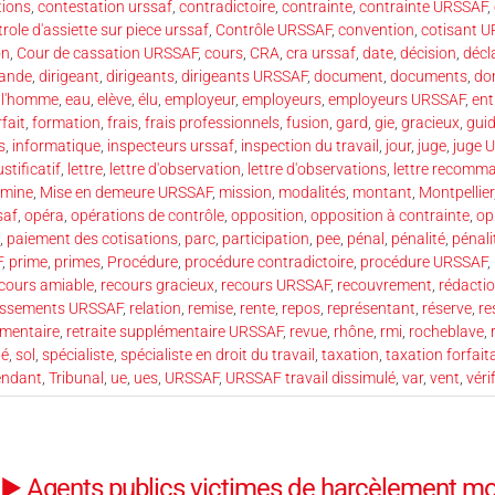
tions
,
contestation urssaf
,
contradictoire
,
contrainte
,
contrainte URSSAF
,
role d'assiette sur piece urssaf
,
Contrôle URSSAF
,
convention
,
cotisant 
on
,
Cour de cassation URSSAF
,
cours
,
CRA
,
cra urssaf
,
date
,
décision
,
décl
ande
,
dirigeant
,
dirigeants
,
dirigeants URSSAF
,
document
,
documents
,
do
e l'homme
,
eau
,
elève
,
élu
,
employeur
,
employeurs
,
employeurs URSSAF
,
ent
rfait
,
formation
,
frais
,
frais professionnels
,
fusion
,
gard
,
gie
,
gracieux
,
gui
s
,
informatique
,
inspecteurs urssaf
,
inspection du travail
,
jour
,
juge
,
juge 
ustificatif
,
lettre
,
lettre d'observation
,
lettre d'observations
,
lettre recomm
mine
,
Mise en demeure URSSAF
,
mission
,
modalités
,
montant
,
Montpellier
saf
,
opéra
,
opérations de contrôle
,
opposition
,
opposition à contrainte
,
op
,
paiement des cotisations
,
parc
,
participation
,
pee
,
pénal
,
pénalité
,
pénali
F
,
prime
,
primes
,
Procédure
,
procédure contradictoire
,
procédure URSSAF
,
cours amiable
,
recours gracieux
,
recours URSSAF
,
recouvrement
,
rédacti
essements URSSAF
,
relation
,
remise
,
rente
,
repos
,
représentant
,
réserve
,
re
émentaire
,
retraite supplémentaire URSSAF
,
revue
,
rhône
,
rmi
,
rocheblave
,
té
,
sol
,
spécialiste
,
spécialiste en droit du travail
,
taxation
,
taxation forfait
pendant
,
Tribunal
,
ue
,
ues
,
URSSAF
,
URSSAF travail dissimulé
,
var
,
vent
,
véri
▶️ Agents publics victimes de harcèlement mora