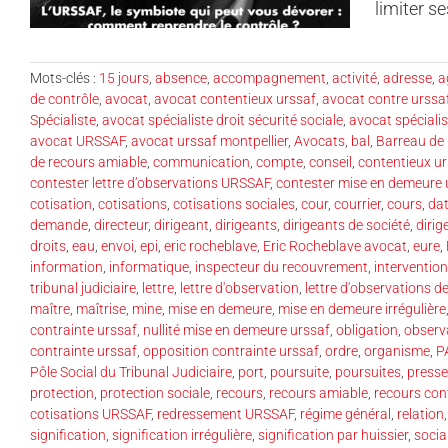
limiter s
Mots-clés :
15 jours
,
absence
,
accompagnement
,
activité
,
adresse
,
a
de contrôle
,
avocat
,
avocat contentieux urssaf
,
avocat contre urssa
Spécialiste
,
avocat spécialiste droit sécurité sociale
,
avocat spécialist
avocat URSSAF
,
avocat urssaf montpellier
,
Avocats
,
bal
,
Barreau de 
de recours amiable
,
communication
,
compte
,
conseil
,
contentieux u
contester lettre d’observations URSSAF
,
contester mise en demeure 
cotisation
,
cotisations
,
cotisations sociales
,
cour
,
courrier
,
cours
,
da
demande
,
directeur
,
dirigeant
,
dirigeants
,
dirigeants de société
,
dirig
droits
,
eau
,
envoi
,
epi
,
eric rocheblave
,
Eric Rocheblave avocat
,
eure
,
information
,
informatique
,
inspecteur du recouvrement
,
intervention
tribunal judiciaire
,
lettre
,
lettre d'observation
,
lettre d'observations d
maître
,
maîtrise
,
mine
,
mise en demeure
,
mise en demeure irrégulière
contrainte urssaf
,
nullité mise en demeure urssaf
,
obligation
,
observ
contrainte urssaf
,
opposition contrainte urssaf
,
ordre
,
organisme
,
P
Pôle Social du Tribunal Judiciaire
,
port
,
poursuite
,
poursuites
,
presse
protection
,
protection sociale
,
recours
,
recours amiable
,
recours co
cotisations URSSAF
,
redressement URSSAF
,
régime général
,
relation
signification
,
signification irrégulière
,
signification par huissier
,
socia