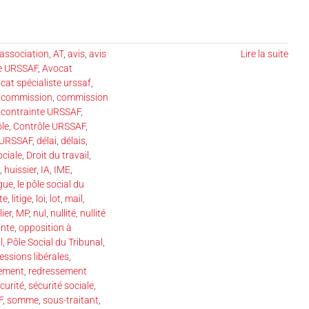
association
,
AT
,
avis
,
avis
Lire la suite
se URSSAF
,
Avocat
cat spécialiste urssaf
,
,
commission
,
commission
 contrainte URSSAF
,
ôle
,
Contrôle URSSAF
,
 URSSAF
,
délai
,
délais
,
ociale
,
Droit du travail
,
,
huissier
,
IA
,
IME
,
gue
,
le pôle social du
ste
,
litige
,
loi
,
lot
,
mail
,
ier
,
MP
,
nul
,
nullité
,
nullité
inte
,
opposition à
l
,
Pôle Social du Tribunal
,
essions libérales
,
ement
,
redressement
curité
,
sécurité sociale
,
F
,
somme
,
sous-traitant
,