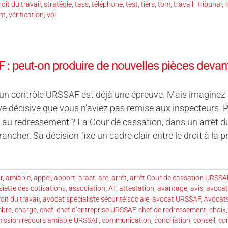
roit du travail
,
stratégie
,
tass
,
téléphone
,
test
,
tiers
,
tom
,
travail
,
Tribunal
,
T
nt
,
vérification
,
vol
: peut-on produire de nouvelles pièces devant
un contrôle URSSAF est déjà une épreuve. Mais imaginez : 
e décisive que vous n’aviez pas remise aux inspecteurs. 
au redressement ? La Cour de cassation, dans un arrêt du 
rancher. Sa décision fixe un cadre clair entre le droit à la 
r
,
amiable
,
appel
,
apport
,
aract
,
are
,
arrêt
,
arrêt Cour de cassation URSSA
siette des cotisations
,
association
,
AT
,
attestation
,
avantage
,
avis
,
avocat
oit du travail
,
avocat spécialiste sécurité sociale
,
avocat URSSAF
,
Avocat
bre
,
charge
,
chef
,
chef d’entreprise URSSAF
,
chef de redressement
,
choix
ssion recours amiable URSSAF
,
communication
,
conciliation
,
conseil
,
co