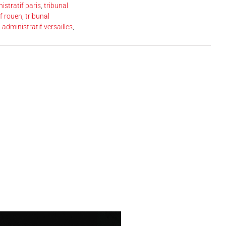
istratif paris
,
tribunal
if rouen
,
tribunal
 administratif versailles
,