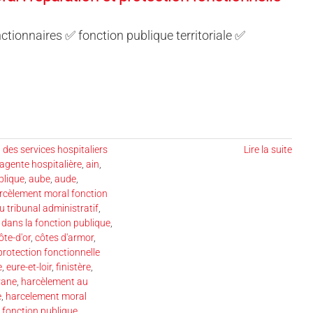
tionnaires ✅ fonction publique territoriale ✅
 des services hospitaliers
Lire la suite
agente hospitalière
,
ain
,
blique
,
aube
,
aude
,
rcèlement moral fonction
 tribunal administratif
,
dans la fonction publique
,
ôte-d'or
,
côtes d'armor
,
rotection fonctionnelle
e
,
eure-et-loir
,
finistère
,
yane
,
harcèlement au
e
,
harcelement moral
 fonction publique