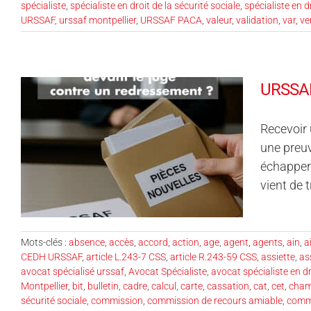
spécialiste
,
spécialiste en droit de la sécurité sociale
,
spécialiste en d
URSSAF
,
urssaf montpellier
,
URSSAF PACA
,
valeur
,
validation
,
var
,
ve
URSSAF 
Recevoir 
une preuv
échapper 
vient de t
Mots-clés :
absence
,
accès
,
accord
,
action
,
age
,
agent
,
agents
,
ain
,
ai
CEDH URSSAF
,
article L.243-7 CSS
,
article R.243-59 CSS
,
assiette
,
as
avocat spécialisé urssaf
,
Avocat Spécialiste
,
avocat spécialiste en dr
Montpellier
,
bit
,
bulletin
,
cadre
,
calcul
,
carte
,
cassation
,
cat
,
cet
,
cham
sécurité sociale
,
commission
,
commission de recours amiable
,
commi