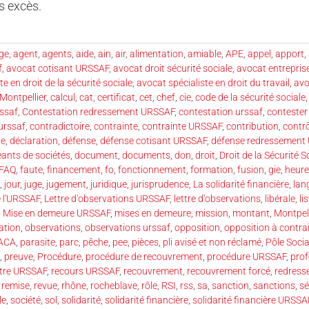
es excès.
ge
,
agent
,
agents
,
aide
,
ain
,
air
,
alimentation
,
amiable
,
APE
,
appel
,
apport
,
f
,
avocat cotisant URSSAF
,
avocat droit sécurité sociale
,
avocat entrepri
e en droit de la sécurité sociale
,
avocat spécialiste en droit du travail
,
avo
Montpellier
,
calcul
,
cat
,
certificat
,
cet
,
chef
,
cie
,
code de la sécurité sociale
rssaf
,
Contestation redressement URSSAF
,
contestation urssaf
,
contester
urssaf
,
contradictoire
,
contrainte
,
contrainte URSSAF
,
contribution
,
contr
te
,
déclaration
,
défense
,
défense cotisant URSSAF
,
défense redressement
eants de sociétés
,
document
,
documents
,
don
,
droit
,
Droit de la Sécurité S
FAQ
,
faute
,
financement
,
fo
,
fonctionnement
,
formation
,
fusion
,
gie
,
heure
,
jour
,
juge
,
jugement
,
juridique
,
jurisprudence
,
La solidarité financière
,
lan
e l'URSSAF
,
Lettre d'observations URSSAF
,
lettre d'observations
,
libérale
,
li
,
Mise en demeure URSSAF
,
mises en demeure
,
mission
,
montant
,
Montpell
ation
,
observations
,
observations urssaf
,
opposition
,
opposition à contra
ACA
,
parasite
,
parc
,
pêche
,
pee
,
pièces
,
pli avisé et non réclamé
,
Pôle Socia
,
preuve
,
Procédure
,
procédure de recouvrement
,
procédure URSSAF
,
prof
ntre URSSAF
,
recours URSSAF
,
recouvrement
,
recouvrement forcé
,
redress
,
remise
,
revue
,
rhône
,
rocheblave
,
rôle
,
RSI
,
rss
,
sa
,
sanction
,
sanctions
,
sé
le
,
société
,
sol
,
solidarité
,
solidarité financière
,
solidarité financière URSSA