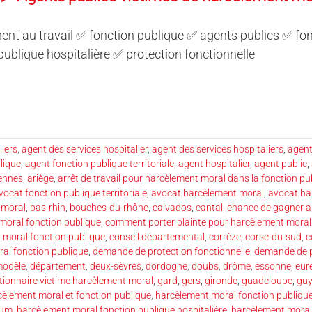
nt au travail ✅ fonction publique ✅ agents publics ✅ fonc
publique hospitalière ✅ protection fonctionnelle
liers
,
agent des services hospitalier
,
agent des services hospitaliers
,
agent
lique
,
agent fonction publique territoriale
,
agent hospitalier
,
agent public
,
ennes
,
ariège
,
arrêt de travail pour harcèlement moral dans la fonction pu
vocat fonction publique territoriale
,
avocat harcèlement moral
,
avocat ha
 moral
,
bas-rhin
,
bouches-du-rhône
,
calvados
,
cantal
,
chance de gagner au
oral fonction publique
,
comment porter plainte pour harcèlement moral 
moral fonction publique
,
conseil départemental
,
corrèze
,
corse-du-sud
,
c
ral fonction publique
,
demande de protection fonctionnelle
,
demande de p
modèle
,
département
,
deux-sèvres
,
dordogne
,
doubs
,
drôme
,
essonne
,
eur
tionnaire victime harcèlement moral
,
gard
,
gers
,
gironde
,
guadeloupe
,
gu
cèlement moral et fonction publique
,
harcèlement moral fonction publiqu
rum
,
harcèlement moral fonction publique hospitalière
,
harcèlement moral