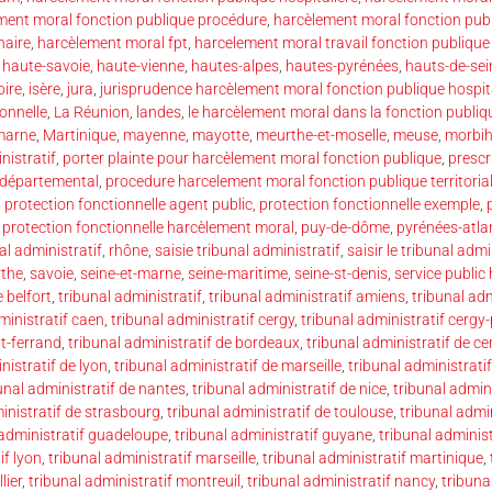
ment moral fonction publique procédure
,
harcèlement moral fonction publi
naire
,
harcèlement moral fpt
,
harcelement moral travail fonction publique t
,
haute-savoie
,
haute-vienne
,
hautes-alpes
,
hautes-pyrénées
,
hauts-de-sei
oire
,
isère
,
jura
,
jurisprudence harcèlement moral fonction publique hospit
ionnelle
,
La Réunion
,
landes
,
le harcèlement moral dans la fonction publiq
marne
,
Martinique
,
mayenne
,
mayotte
,
meurthe-et-moselle
,
meuse
,
morbi
nistratif
,
porter plainte pour harcèlement moral fonction publique
,
prescr
 départemental
,
procedure harcelement moral fonction publique territoria
,
protection fonctionnelle agent public
,
protection fonctionnelle exemple
,
,
protection fonctionnelle harcèlement moral
,
puy-de-dôme
,
pyrénées-atla
al administratif
,
rhône
,
saisie tribunal administratif
,
saisir le tribunal admi
rthe
,
savoie
,
seine-et-marne
,
seine-maritime
,
seine-st-denis
,
service public
e belfort
,
tribunal administratif
,
tribunal administratif amiens
,
tribunal adm
ministratif caen
,
tribunal administratif cergy
,
tribunal administratif cergy
nt-ferrand
,
tribunal administratif de bordeaux
,
tribunal administratif de c
nistratif de lyon
,
tribunal administratif de marseille
,
tribunal administrati
unal administratif de nantes
,
tribunal administratif de nice
,
tribunal admini
inistratif de strasbourg
,
tribunal administratif de toulouse
,
tribunal admin
 administratif guadeloupe
,
tribunal administratif guyane
,
tribunal administ
if lyon
,
tribunal administratif marseille
,
tribunal administratif martinique
,
lier
,
tribunal administratif montreuil
,
tribunal administratif nancy
,
tribuna