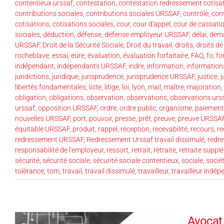
contentieux urssaf
,
contestation
,
contestation redressement cotisa
contributions sociales
,
contributions sociales URSSAF
,
contrôle
,
cont
cotisations
,
cotisations sociales
,
cour
,
cour d'appel
,
cour de cassati
sociales
,
déduction
,
défense
,
défense employeur URSSAF
,
délai
,
dem
URSSAF
,
Droit de la Sécurité Sociale
,
Droit du travail
,
droits
,
droits d
rocheblave
,
essai
,
eure
,
évaluation
,
évaluation forfaitaire
,
FAQ
,
fo
,
fo
indépendant
,
indépendants URSSAF
,
indre
,
information
,
information
juridictions
,
juridique
,
jurisprudence
,
jurisprudence URSSAF
,
justice
,
j
libertés fondamentales
,
liste
,
litige
,
loi
,
lyon
,
mail
,
maître
,
majoration
,
obligation
,
obligations
,
observation
,
observations
,
observations urs
urssaf
,
opposition URSSAF
,
ordre
,
ordre public
,
organisme
,
paiement
nouvelles URSSAF
,
port
,
pouvoir
,
presse
,
prêt
,
preuve
,
preuve URSSA
équitable URSSAF
,
produit
,
rappel
,
réception
,
recevabilité
,
recours
,
re
redressement URSSAF
,
Redressement Urssaf travail dissimulé
,
redr
responsabilité de l'employeur
,
ressort
,
retrait
,
retraite
,
retraite suppl
sécurité
,
sécurité sociale
,
sécurité sociale contentieux
,
sociale
,
socié
tolérance
,
tom
,
travail
,
travail dissimulé
,
travailleur
,
travailleur indé
Avocat 