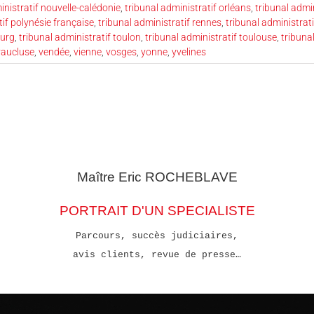
inistratif nouvelle-calédonie
,
tribunal administratif orléans
,
tribunal admin
tif polynésie française
,
tribunal administratif rennes
,
tribunal administrat
ourg
,
tribunal administratif toulon
,
tribunal administratif toulouse
,
tribunal
vaucluse
,
vendée
,
vienne
,
vosges
,
yonne
,
yvelines
Maître Eric
ROCHEBLAVE
PORTRAIT D'UN SPECIALISTE
Parcours, succès judiciaires,
avis clients, revue de presse…