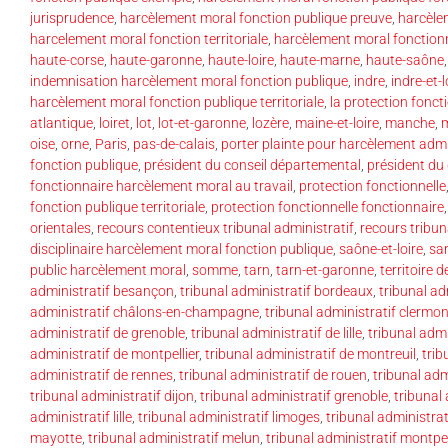
jurisprudence
,
harcèlement moral fonction publique preuve
,
harcèle
harcelement moral fonction territoriale
,
harcèlement moral fonction
haute-corse
,
haute-garonne
,
haute-loire
,
haute-marne
,
haute-saône
indemnisation harcèlement moral fonction publique
,
indre
,
indre-et-l
harcèlement moral fonction publique territoriale
,
la protection fonct
atlantique
,
loiret
,
lot
,
lot-et-garonne
,
lozère
,
maine-et-loire
,
manche
,
oise
,
orne
,
Paris
,
pas-de-calais
,
porter plainte pour harcèlement admi
fonction publique
,
président du conseil départemental
,
président du
fonctionnaire harcèlement moral au travail
,
protection fonctionnelle
fonction publique territoriale
,
protection fonctionnelle fonctionnaire
orientales
,
recours contentieux tribunal administratif
,
recours tribun
disciplinaire harcèlement moral fonction publique
,
saône-et-loire
,
sa
public harcèlement moral
,
somme
,
tarn
,
tarn-et-garonne
,
territoire d
administratif besançon
,
tribunal administratif bordeaux
,
tribunal ad
administratif châlons-en-champagne
,
tribunal administratif clermo
administratif de grenoble
,
tribunal administratif de lille
,
tribunal admi
administratif de montpellier
,
tribunal administratif de montreuil
,
trib
administratif de rennes
,
tribunal administratif de rouen
,
tribunal adm
tribunal administratif dijon
,
tribunal administratif grenoble
,
tribunal
administratif lille
,
tribunal administratif limoges
,
tribunal administrat
mayotte
,
tribunal administratif melun
,
tribunal administratif montpel