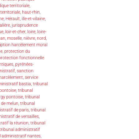
que territoriale
,
erritoriale
,
haut-rhin
,
ne
,
Hérault
,
ille-et-vilaine
,
alière
,
jurisprudence
ue
,
loir-et-cher
,
loire
,
loire-
han
,
moselle
,
nièvre
,
nord
,
iption harcèlement moral
le
,
protection du
protection fonctionnelle
ntiques
,
pyrénées-
nistratif
,
sanction
 harcèlement
,
service
inistratif bastia
,
tribunal
-pontoise
,
tribunal
ergy pontoise
,
tribunal
f de melun
,
tribunal
stratif de paris
,
tribunal
istratif de versailles
,
ratif la réunion
,
tribunal
tribunal administratif
l administratif nantes
,