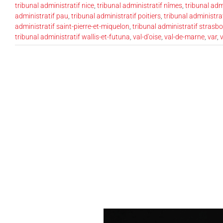
tribunal administratif nice
,
tribunal administratif nîmes
,
tribunal adm
administratif pau
,
tribunal administratif poitiers
,
tribunal administra
administratif saint-pierre-et-miquelon
,
tribunal administratif strasb
tribunal administratif wallis-et-futuna
,
val-d'oise
,
val-de-marne
,
var
,