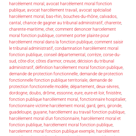
harcèlement moral
,
avocat harcèlement moral fonction
publique
,
avocat harcèlement travail
,
avocat spécialisé
harcèlement moral
,
bas-rhin
,
bouches-du-rhône
,
calvados
,
cantal
,
chance de gagner au tribunal administratif
,
charente
,
charente-maritime
,
cher
,
comment denoncer harcelement
moral fonction publique
,
comment porter plainte pour
harcèlement moral dans la fonction publique
,
comment saisir
le tribunal administratif
,
condamnation harcèlement moral
fonction publique
,
conseil départemental
,
corrèze
,
corse-du-
sud
,
côte-d'or
,
côtes d'armor
,
creuse
,
décision du tribunal
administratif
,
définition harcèlement moral fonction publique
,
demande de protection fonctionnelle
,
demande de protection
fonctionnelle fonction publique territoriale
,
demande de
protection fonctionnelle modèle
,
département
,
deux-sèvres
,
dordogne
,
doubs
,
drôme
,
essonne
,
eure
,
eure-et-loir
,
finistère
,
fonction publique harcèlement moral
,
fonctionnaire hospitalier
,
fonctionnaire victime harcèlement moral
,
gard
,
gers
,
gironde
,
guadeloupe
,
guyane
,
harcèlement au travail fonction publique
,
harcèlement moral d'un fonctionnaire
,
harcèlement moral et
fonction publique
,
harcèlement moral fonction publique
,
harcelement moral fonction publique exemple
,
harcèlement