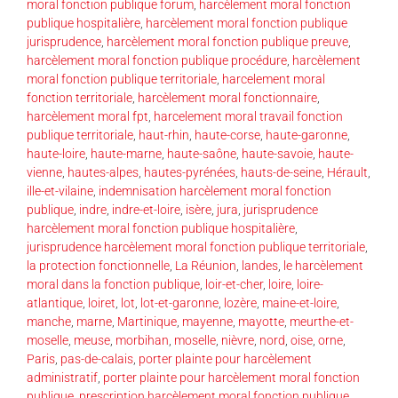
moral fonction publique forum
,
harcèlement moral fonction
publique hospitalière
,
harcèlement moral fonction publique
jurisprudence
,
harcèlement moral fonction publique preuve
,
harcèlement moral fonction publique procédure
,
harcèlement
moral fonction publique territoriale
,
harcelement moral
fonction territoriale
,
harcèlement moral fonctionnaire
,
harcèlement moral fpt
,
harcelement moral travail fonction
publique territoriale
,
haut-rhin
,
haute-corse
,
haute-garonne
,
haute-loire
,
haute-marne
,
haute-saône
,
haute-savoie
,
haute-
vienne
,
hautes-alpes
,
hautes-pyrénées
,
hauts-de-seine
,
Hérault
,
ille-et-vilaine
,
indemnisation harcèlement moral fonction
publique
,
indre
,
indre-et-loire
,
isère
,
jura
,
jurisprudence
harcèlement moral fonction publique hospitalière
,
jurisprudence harcèlement moral fonction publique territoriale
,
la protection fonctionnelle
,
La Réunion
,
landes
,
le harcèlement
moral dans la fonction publique
,
loir-et-cher
,
loire
,
loire-
atlantique
,
loiret
,
lot
,
lot-et-garonne
,
lozère
,
maine-et-loire
,
manche
,
marne
,
Martinique
,
mayenne
,
mayotte
,
meurthe-et-
moselle
,
meuse
,
morbihan
,
moselle
,
nièvre
,
nord
,
oise
,
orne
,
Paris
,
pas-de-calais
,
porter plainte pour harcèlement
administratif
,
porter plainte pour harcèlement moral fonction
publique
,
prescription harcèlement moral fonction publique
,