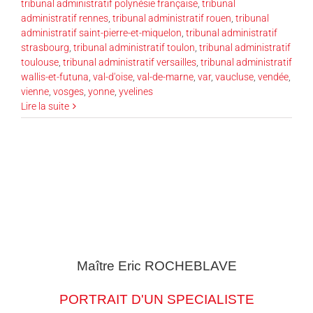
tribunal administratif polynésie française
,
tribunal
administratif rennes
,
tribunal administratif rouen
,
tribunal
administratif saint-pierre-et-miquelon
,
tribunal administratif
strasbourg
,
tribunal administratif toulon
,
tribunal administratif
toulouse
,
tribunal administratif versailles
,
tribunal administratif
wallis-et-futuna
,
val-d'oise
,
val-de-marne
,
var
,
vaucluse
,
vendée
,
vienne
,
vosges
,
yonne
,
yvelines
Lire la suite
Maître Eric
ROCHEBLAVE
PORTRAIT D'UN SPECIALISTE