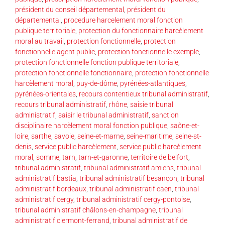
président du conseil départemental
,
président du
départemental
,
procedure harcelement moral fonction
publique territoriale
,
protection du fonctionnaire harcèlement
moral au travail
,
protection fonctionnelle
,
protection
fonctionnelle agent public
,
protection fonctionnelle exemple
,
protection fonctionnelle fonction publique territoriale
,
protection fonctionnelle fonctionnaire
,
protection fonctionnelle
harcèlement moral
,
puy-de-dôme
,
pyrénées-atlantiques
,
pyrénées-orientales
,
recours contentieux tribunal administratif
,
recours tribunal administratif
,
rhône
,
saisie tribunal
administratif
,
saisir le tribunal administratif
,
sanction
disciplinaire harcèlement moral fonction publique
,
saône-et-
loire
,
sarthe
,
savoie
,
seine-et-marne
,
seine-maritime
,
seine-st-
denis
,
service public harcèlement
,
service public harcèlement
moral
,
somme
,
tarn
,
tarn-et-garonne
,
territoire de belfort
,
tribunal administratif
,
tribunal administratif amiens
,
tribunal
administratif bastia
,
tribunal administratif besançon
,
tribunal
administratif bordeaux
,
tribunal administratif caen
,
tribunal
administratif cergy
,
tribunal administratif cergy-pontoise
,
tribunal administratif châlons-en-champagne
,
tribunal
administratif clermont-ferrand
,
tribunal administratif de