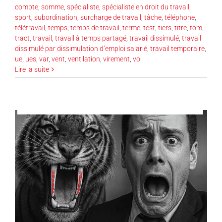
compte
,
somme
,
spécialiste
,
spécialiste en droit du travail
,
sport
,
subordination
,
surcharge de travail
,
tâche
,
téléphone
,
télétravail
,
temps
,
temps de travail
,
terme
,
test
,
tiers
,
titre
,
tom
,
tract
,
travail
,
travail à temps partagé
,
travail dissimulé
,
travail
dissimulé par dissimulation d’emploi salarié
,
travail temporaire
,
ue
,
ues
,
var
,
vent
,
ventilation
,
virement
,
vol
Lire la suite