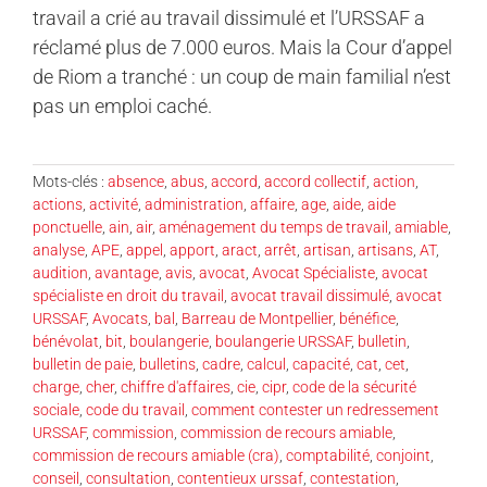
travail a crié au travail dissimulé et l’URSSAF a
réclamé plus de 7.000 euros. Mais la Cour d’appel
de Riom a tranché : un coup de main familial n’est
pas un emploi caché.
Mots-clés :
absence
,
abus
,
accord
,
accord collectif
,
action
,
actions
,
activité
,
administration
,
affaire
,
age
,
aide
,
aide
ponctuelle
,
ain
,
air
,
aménagement du temps de travail
,
amiable
,
analyse
,
APE
,
appel
,
apport
,
aract
,
arrêt
,
artisan
,
artisans
,
AT
,
audition
,
avantage
,
avis
,
avocat
,
Avocat Spécialiste
,
avocat
spécialiste en droit du travail
,
avocat travail dissimulé
,
avocat
URSSAF
,
Avocats
,
bal
,
Barreau de Montpellier
,
bénéfice
,
bénévolat
,
bit
,
boulangerie
,
boulangerie URSSAF
,
bulletin
,
bulletin de paie
,
bulletins
,
cadre
,
calcul
,
capacité
,
cat
,
cet
,
charge
,
cher
,
chiffre d'affaires
,
cie
,
cipr
,
code de la sécurité
sociale
,
code du travail
,
comment contester un redressement
URSSAF
,
commission
,
commission de recours amiable
,
commission de recours amiable (cra)
,
comptabilité
,
conjoint
,
conseil
,
consultation
,
contentieux urssaf
,
contestation
,