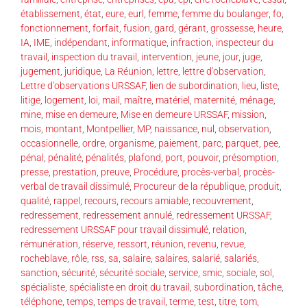
établissement
,
état
,
eure
,
eurl
,
femme
,
femme du boulanger
,
fo
,
fonctionnement
,
forfait
,
fusion
,
gard
,
gérant
,
grossesse
,
heure
,
IA
,
IME
,
indépendant
,
informatique
,
infraction
,
inspecteur du
travail
,
inspection du travail
,
intervention
,
jeune
,
jour
,
juge
,
jugement
,
juridique
,
La Réunion
,
lettre
,
lettre d'observation
,
Lettre d'observations URSSAF
,
lien de subordination
,
lieu
,
liste
,
litige
,
logement
,
loi
,
mail
,
maître
,
matériel
,
maternité
,
ménage
,
mine
,
mise en demeure
,
Mise en demeure URSSAF
,
mission
,
mois
,
montant
,
Montpellier
,
MP
,
naissance
,
nul
,
observation
,
occasionnelle
,
ordre
,
organisme
,
paiement
,
parc
,
parquet
,
pee
,
pénal
,
pénalité
,
pénalités
,
plafond
,
port
,
pouvoir
,
présomption
,
presse
,
prestation
,
preuve
,
Procédure
,
procès-verbal
,
procès-
verbal de travail dissimulé
,
Procureur de la république
,
produit
,
qualité
,
rappel
,
recours
,
recours amiable
,
recouvrement
,
redressement
,
redressement annulé
,
redressement URSSAF
,
redressement URSSAF pour travail dissimulé
,
relation
,
rémunération
,
réserve
,
ressort
,
réunion
,
revenu
,
revue
,
rocheblave
,
rôle
,
rss
,
sa
,
salaire
,
salaires
,
salarié
,
salariés
,
sanction
,
sécurité
,
sécurité sociale
,
service
,
smic
,
sociale
,
sol
,
spécialiste
,
spécialiste en droit du travail
,
subordination
,
tâche
,
téléphone
,
temps
,
temps de travail
,
terme
,
test
,
titre
,
tom
,