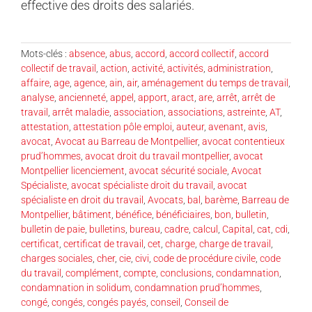
effective des droits des salariés.
Mots-clés :
absence
,
abus
,
accord
,
accord collectif
,
accord
collectif de travail
,
action
,
activité
,
activités
,
administration
,
affaire
,
age
,
agence
,
ain
,
air
,
aménagement du temps de travail
,
analyse
,
ancienneté
,
appel
,
apport
,
aract
,
are
,
arrêt
,
arrêt de
travail
,
arrêt maladie
,
association
,
associations
,
astreinte
,
AT
,
attestation
,
attestation pôle emploi
,
auteur
,
avenant
,
avis
,
avocat
,
Avocat au Barreau de Montpellier
,
avocat contentieux
prud’hommes
,
avocat droit du travail montpellier
,
avocat
Montpellier licenciement
,
avocat sécurité sociale
,
Avocat
Spécialiste
,
avocat spécialiste droit du travail
,
avocat
spécialiste en droit du travail
,
Avocats
,
bal
,
barème
,
Barreau de
Montpellier
,
bâtiment
,
bénéfice
,
bénéficiaires
,
bon
,
bulletin
,
bulletin de paie
,
bulletins
,
bureau
,
cadre
,
calcul
,
Capital
,
cat
,
cdi
,
certificat
,
certificat de travail
,
cet
,
charge
,
charge de travail
,
charges sociales
,
cher
,
cie
,
civi
,
code de procédure civile
,
code
du travail
,
complément
,
compte
,
conclusions
,
condamnation
,
condamnation in solidum
,
condamnation prud’hommes
,
congé
,
congés
,
congés payés
,
conseil
,
Conseil de