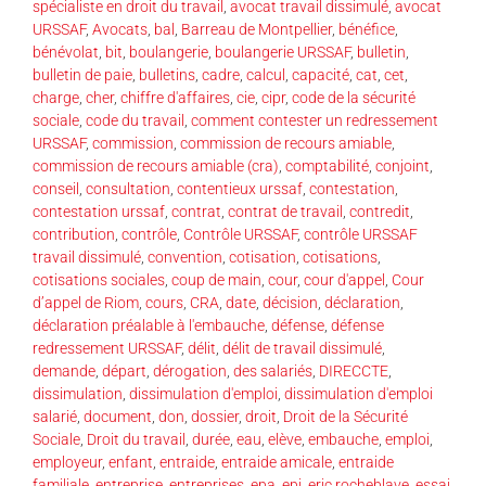
spécialiste en droit du travail
,
avocat travail dissimulé
,
avocat
URSSAF
,
Avocats
,
bal
,
Barreau de Montpellier
,
bénéfice
,
bénévolat
,
bit
,
boulangerie
,
boulangerie URSSAF
,
bulletin
,
bulletin de paie
,
bulletins
,
cadre
,
calcul
,
capacité
,
cat
,
cet
,
charge
,
cher
,
chiffre d'affaires
,
cie
,
cipr
,
code de la sécurité
sociale
,
code du travail
,
comment contester un redressement
URSSAF
,
commission
,
commission de recours amiable
,
commission de recours amiable (cra)
,
comptabilité
,
conjoint
,
conseil
,
consultation
,
contentieux urssaf
,
contestation
,
contestation urssaf
,
contrat
,
contrat de travail
,
contredit
,
contribution
,
contrôle
,
Contrôle URSSAF
,
contrôle URSSAF
travail dissimulé
,
convention
,
cotisation
,
cotisations
,
cotisations sociales
,
coup de main
,
cour
,
cour d'appel
,
Cour
d’appel de Riom
,
cours
,
CRA
,
date
,
décision
,
déclaration
,
déclaration préalable à l'embauche
,
défense
,
défense
redressement URSSAF
,
délit
,
délit de travail dissimulé
,
demande
,
départ
,
dérogation
,
des salariés
,
DIRECCTE
,
dissimulation
,
dissimulation d'emploi
,
dissimulation d'emploi
salarié
,
document
,
don
,
dossier
,
droit
,
Droit de la Sécurité
Sociale
,
Droit du travail
,
durée
,
eau
,
elève
,
embauche
,
emploi
,
employeur
,
enfant
,
entraide
,
entraide amicale
,
entraide
familiale
,
entreprise
,
entreprises
,
epa
,
epi
,
eric rocheblave
,
essai
,