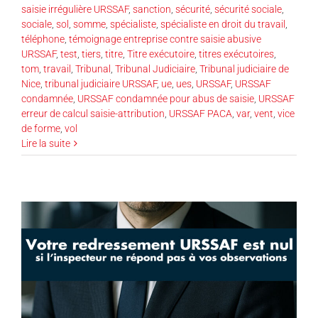
saisie irrégulière URSSAF
,
sanction
,
sécurité
,
sécurité sociale
,
sociale
,
sol
,
somme
,
spécialiste
,
spécialiste en droit du travail
,
téléphone
,
témoignage entreprise contre saisie abusive
URSSAF
,
test
,
tiers
,
titre
,
Titre exécutoire
,
titres exécutoires
,
tom
,
travail
,
Tribunal
,
Tribunal Judiciaire
,
Tribunal judiciaire de
Nice
,
tribunal judiciaire URSSAF
,
ue
,
ues
,
URSSAF
,
URSSAF
condamnée
,
URSSAF condamnée pour abus de saisie
,
URSSAF
erreur de calcul saisie-attribution
,
URSSAF PACA
,
var
,
vent
,
vice
de forme
,
vol
Lire la suite