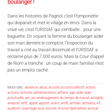
boulanger !
Dans les histoires de Pagnol, c’est Pomponette
qui disparaît et met le village en émoi. Dans la
vraie vie, c’est l’URSSAF qui s’emballe… pour une
baguette. En voyant la femme du boulanger aider
son mari derrière le comptoir, l’inspection du
travail a crié au travail dissimulé et l’URSSAF a
réclamé plus de 7.000 euros. Mais la Cour d’appel
de Riom a tranché : un coup de main familial n’est
pas un emploi caché.
Mots-clés :
absence
,
abus
,
accord
,
accord collectif
,
action
,
actions
,
activité
,
administration
,
affaire
,
age
,
aide
,
aide
ponctuelle
,
ain
,
air
,
aménagement du temps de travail
,
amiable
,
analyse
,
APE
,
appel
,
apport
,
aract
,
arrêt
,
artisan
,
artisans
,
AT
,
audition
,
avantage
,
avis
,
avocat
,
Avocat Spécialiste
,
avocat