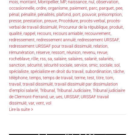
mois
,
montant
,
Montpellier
,
MP
,
naissance
,
nul
,
observation
,
occasionnelle
,
ordre
,
organisme
,
paiement
,
parc
,
parquet
,
pee
,
pénal
,
pénalité
,
pénalités
,
plafond
,
port
,
pouvoir
,
présomption
,
presse
,
prestation
,
preuve
,
Procédure
,
procès-verbal
,
procès-
verbal de travail dissimulé
,
Procureur de la république
,
produit
,
qualité
,
rappel
,
recours
,
recours amiable
,
recouvrement
,
redressement
,
redressement annulé
,
redressement URSSAF
,
redressement URSSAF pour travail dissimulé
,
relation
,
rémunération
,
réserve
,
ressort
,
réunion
,
revenu
,
revue
,
rocheblave
,
rôle
,
rss
,
sa
,
salaire
,
salaires
,
salarié
,
salariés
,
sanction
,
sécurité
,
sécurité sociale
,
service
,
smic
,
sociale
,
sol
,
spécialiste
,
spécialiste en droit du travail
,
subordination
,
tâche
,
téléphone
,
temps
,
temps de travail
,
terme
,
test
,
titre
,
tom
,
travail
,
travail dissimulé
,
travail dissimulé par dissimulation
d’emploi salarié
,
Tribunal
,
Tribunal Judiciaire
,
Tribunal judiciaire
de Clermont-Ferrand
,
ue
,
ues
,
URSSAF
,
URSSAF travail
dissimulé
,
var
,
vent
,
vol
Lire la suite