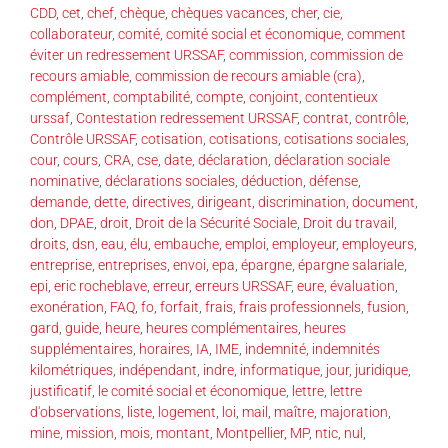
CDD
,
cet
,
chef
,
chèque
,
chèques vacances
,
cher
,
cie
,
collaborateur
,
comité
,
comité social et économique
,
comment
éviter un redressement URSSAF
,
commission
,
commission de
recours amiable
,
commission de recours amiable (cra)
,
complément
,
comptabilité
,
compte
,
conjoint
,
contentieux
urssaf
,
Contestation redressement URSSAF
,
contrat
,
contrôle
,
Contrôle URSSAF
,
cotisation
,
cotisations
,
cotisations sociales
,
cour
,
cours
,
CRA
,
cse
,
date
,
déclaration
,
déclaration sociale
nominative
,
déclarations sociales
,
déduction
,
défense
,
demande
,
dette
,
directives
,
dirigeant
,
discrimination
,
document
,
don
,
DPAE
,
droit
,
Droit de la Sécurité Sociale
,
Droit du travail
,
droits
,
dsn
,
eau
,
élu
,
embauche
,
emploi
,
employeur
,
employeurs
,
entreprise
,
entreprises
,
envoi
,
epa
,
épargne
,
épargne salariale
,
epi
,
eric rocheblave
,
erreur
,
erreurs URSSAF
,
eure
,
évaluation
,
exonération
,
FAQ
,
fo
,
forfait
,
frais
,
frais professionnels
,
fusion
,
gard
,
guide
,
heure
,
heures complémentaires
,
heures
supplémentaires
,
horaires
,
IA
,
IME
,
indemnité
,
indemnités
kilométriques
,
indépendant
,
indre
,
informatique
,
jour
,
juridique
,
justificatif
,
le comité social et économique
,
lettre
,
lettre
d'observations
,
liste
,
logement
,
loi
,
mail
,
maître
,
majoration
,
mine
,
mission
,
mois
,
montant
,
Montpellier
,
MP
,
ntic
,
nul
,