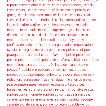
rupture conventionnelle
,
lettre
,
lettre recommandée
,
licencié
,
licenciement
,
licenciement abusif
,
licenciement pour faute
grave
,
licenciement sans cause réelle
,
licenciement verbal
,
licencier
,
lien de subordination
,
lieu
,
Liquidation judiciaire
,
liste
,
loi
,
mail
,
maître
,
Maître Eric Rocheblave avocat
,
maladie
,
mandat
,
mannequin
,
marchandage
,
ménage
,
mine
,
mise à
disposition
,
mise à pied
,
mise à pied conservatoire
,
mission
,
mois
,
montant
,
Montpellier
,
motif
,
motifs
,
moyens
,
MP
,
notification
,
office
,
opéra
,
ordre
,
organisation
,
organisations
syndicales
,
organisme
,
parc
,
pee
,
pièces
,
pôle emploi
,
port
,
pratiques patronales illicites
,
préavis
,
préjudice
,
préparation
,
presse
,
prestation
,
prêt
,
prêt de main-d’œuvre bâtiment
,
prêt de
main-d’œuvre restauration
,
prêt illicite de main d’oeuvre
,
preuve
,
Procédure
,
procédure de licenciement
,
produit
,
protection
,
qualité
,
rappel
,
recherche
,
recours
,
recouvrement
,
rédaction
,
redressement salarié
,
relation
,
relation de travail
,
remise
,
rente
,
rentes
,
réserve
,
ressources
,
Ressources
humaines
,
restauration
,
réunion
,
revue
,
rmi
,
rocheblave
,
rsa
,
rupture conventionnelle
,
rupture du contrat de travail
,
sa
,
salaire
,
salaires
,
salarié
,
salariés
,
sanction
,
secteur
,
sécurité
,
sécurité sociale
,
service
,
sociale
,
société
,
sol
,
solde de tout