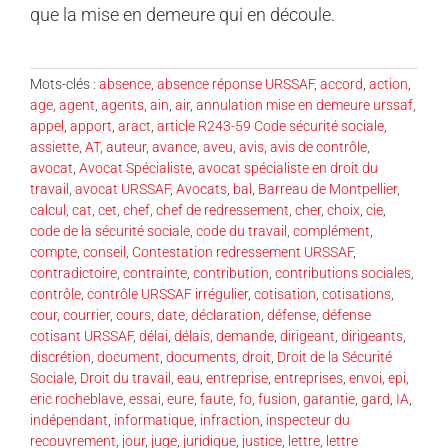
que la mise en demeure qui en découle.
Mots-clés :
absence
,
absence réponse URSSAF
,
accord
,
action
,
age
,
agent
,
agents
,
ain
,
air
,
annulation mise en demeure urssaf
,
appel
,
apport
,
aract
,
article R243-59 Code sécurité sociale
,
assiette
,
AT
,
auteur
,
avance
,
aveu
,
avis
,
avis de contrôle
,
avocat
,
Avocat Spécialiste
,
avocat spécialiste en droit du
travail
,
avocat URSSAF
,
Avocats
,
bal
,
Barreau de Montpellier
,
calcul
,
cat
,
cet
,
chef
,
chef de redressement
,
cher
,
choix
,
cie
,
code de la sécurité sociale
,
code du travail
,
complément
,
compte
,
conseil
,
Contestation redressement URSSAF
,
contradictoire
,
contrainte
,
contribution
,
contributions sociales
,
contrôle
,
contrôle URSSAF irrégulier
,
cotisation
,
cotisations
,
cour
,
courrier
,
cours
,
date
,
déclaration
,
défense
,
défense
cotisant URSSAF
,
délai
,
délais
,
demande
,
dirigeant
,
dirigeants
,
discrétion
,
document
,
documents
,
droit
,
Droit de la Sécurité
Sociale
,
Droit du travail
,
eau
,
entreprise
,
entreprises
,
envoi
,
epi
,
eric rocheblave
,
essai
,
eure
,
faute
,
fo
,
fusion
,
garantie
,
gard
,
IA
,
indépendant
,
informatique
,
infraction
,
inspecteur du
recouvrement
,
jour
,
juge
,
juridique
,
justice
,
lettre
,
lettre