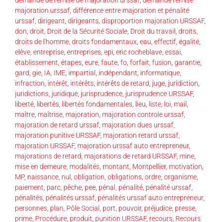
demande de remise de majoration urssaf
,
demande remise
majoration urssaf
,
différence entre majoration et pénalité
urssaf
,
dirigeant
,
dirigeants
,
disproportion majoration URSSAF
,
don
,
droit
,
Droit de la Sécurité Sociale
,
Droit du travail
,
droits
,
droits de l'homme
,
droits fondamentaux
,
eau
,
effectif
,
égalité
,
elève
,
entreprise
,
entreprises
,
epi
,
eric rocheblave
,
essai
,
établissement
,
étapes
,
eure
,
faute
,
fo
,
forfait
,
fusion
,
garantie
,
gard
,
gie
,
IA
,
IME
,
impartial
,
indépendant
,
informatique
,
infraction
,
intérêt
,
intérêts
,
intérêts de retard
,
juge
,
juridiction
,
juridictions
,
juridique
,
jurisprudence
,
jurisprudence URSSAF
,
liberté
,
libertés
,
libertés fondamentales
,
lieu
,
liste
,
loi
,
mail
,
maître
,
maîtrise
,
majoration
,
majoration controle urssaf
,
majoration de retard urssaf
,
majoration dues urssaf
,
majoration punitive URSSAF
,
majoration retard urssaf
,
majoration URSSAF
,
majoration urssaf auto entrepreneur
,
majorations de retard
,
majorations de retard URSSAF
,
mine
,
mise en demeure
,
modalités
,
montant
,
Montpellier
,
motivation
,
MP
,
naissance
,
nul
,
obligation
,
obligations
,
ordre
,
organisme
,
paiement
,
parc
,
pêche
,
pee
,
pénal
,
pénalité
,
pénalité urssaf
,
pénalités
,
pénalités urssaf
,
pénalités urssaf auto entrepreneur
,
personnes
,
plan
,
Pôle Social
,
port
,
pouvoir
,
préjudice
,
presse
,
prime
,
Procédure
,
produit
,
punition URSSAF
,
recours
,
Recours