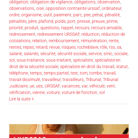
obligation
,
obligation de vigilance
,
obligations
,
observation
,
observations
,
oise
,
opposition contrainte urssaf
,
ordinateur
,
ordre
,
organisme
,
outil
,
paiement
,
parc
,
pee
,
pénal
,
pénalité
,
pénalités
,
père
,
plafond
,
poids
,
port
,
presse
,
preuve
,
prime
,
priorité
,
produit
,
questions
,
rappel
,
recours
,
recours amiable
,
redressement
,
redressement URSSAF
,
réduction
,
réduction de
cotisations
,
relation
,
remboursement
,
rémunération
,
rente
,
rentes
,
repas
,
retard
,
revue
,
risques
,
rocheblave
,
rôle
,
rss
,
sa
,
salarié
,
salariés
,
sécurité
,
sécurité sociale
,
service
,
smic
,
sociale
,
sol
,
sous-traitance
,
sous-traitant
,
spécialiste
,
spécialiste en
droit de la sécurité sociale
,
spécialiste en droit du travail
,
statut
,
téléphone
,
temps
,
temps partiel
,
test
,
tom
,
tombe
,
travail
,
travail dissimulé
,
travailleur
,
travailleurs
,
Tribunal
,
Tribunal
Judiciaire
,
ue
,
ues
,
URSSAF
,
vacances
,
var
,
véhicule
,
vent
,
vérification
,
vienne
,
voiture
,
voiture de fonction
,
vol
Lire la suite