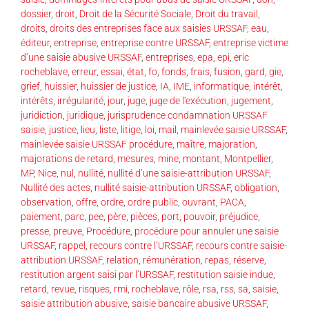
dossier
,
droit
,
Droit de la Sécurité Sociale
,
Droit du travail
,
droits
,
droits des entreprises face aux saisies URSSAF
,
eau
,
éditeur
,
entreprise
,
entreprise contre URSSAF
,
entreprise victime
d’une saisie abusive URSSAF
,
entreprises
,
epa
,
epi
,
eric
rocheblave
,
erreur
,
essai
,
état
,
fo
,
fonds
,
frais
,
fusion
,
gard
,
gie
,
grief
,
huissier
,
huissier de justice
,
IA
,
IME
,
informatique
,
intérêt
,
intérêts
,
irrégularité
,
jour
,
juge
,
juge de l'exécution
,
jugement
,
juridiction
,
juridique
,
jurisprudence condamnation URSSAF
saisie
,
justice
,
lieu
,
liste
,
litige
,
loi
,
mail
,
mainlevée saisie URSSAF
,
mainlevée saisie URSSAF procédure
,
maître
,
majoration
,
majorations de retard
,
mesures
,
mine
,
montant
,
Montpellier
,
MP
,
Nice
,
nul
,
nullité
,
nullité d’une saisie-attribution URSSAF
,
Nullité des actes
,
nullité saisie-attribution URSSAF
,
obligation
,
observation
,
offre
,
ordre
,
ordre public
,
ouvrant
,
PACA
,
paiement
,
parc
,
pee
,
père
,
pièces
,
port
,
pouvoir
,
préjudice
,
presse
,
preuve
,
Procédure
,
procédure pour annuler une saisie
URSSAF
,
rappel
,
recours contre l’URSSAF
,
recours contre saisie-
attribution URSSAF
,
relation
,
rémunération
,
repas
,
réserve
,
restitution argent saisi par l’URSSAF
,
restitution saisie indue
,
retard
,
revue
,
risques
,
rmi
,
rocheblave
,
rôle
,
rsa
,
rss
,
sa
,
saisie
,
saisie attribution abusive
,
saisie bancaire abusive URSSAF
,