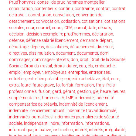
Prud’hommes
,
conseil de prud’hommes montpellier
,
consultation
,
contentieux
,
continu
,
contrainte
,
contrat
,
contrat
de travail
,
contribution
,
convention
,
convention de
détachement
,
convocation
,
cotisation
,
cotisations
,
cotisations
sociales
,
cour
,
courriel
,
cours
,
CRA
,
cumul
,
date
,
débats
,
décision
,
décision exemplaire prud’hommes
,
déclaration
,
défense
,
défense salarié licenciement
,
demande
,
départ
,
départage
,
dépens
,
des salariés
,
détachement
,
directeur
,
directives
,
dissimulation
,
document
,
documents
,
dom
,
dommages
,
dommages-intérêts
,
don
,
droit
,
Droit de la Sécurité
Sociale
,
Droit du travail
,
droits
,
durée
,
eau
,
élu
,
embauche
,
emploi
,
employeur
,
employeurs
,
entreprise
,
entreprises
,
entretien
,
entretien préalable
,
epi
,
eric rocheblave
,
état
,
eure
,
extra
,
faute
,
faute grave
,
fo
,
forfait
,
formation
,
frais
,
frais
professionnels
,
fusion
,
gard
,
gérant
,
gestion
,
gie
,
heure
,
heures
supplémentaires
,
hommes
,
IA
,
IME
,
indemnité
,
indemnité
compensatrice de préavis
,
indemnité de licenciement
,
indemnité licenciement abusif
,
indemnité travail dissimulé
,
indemnités journalières
,
indemnités journalières de sécurité
sociale
,
indépendant
,
indre
,
information
,
informations
,
informatique
,
initiative
,
instruction
,
intérêt
,
intérêts
,
irrégularité
,
jour
,
journal
,
juge
,
jugement
,
juridiction
,
juridictions
,
juridique
,
la