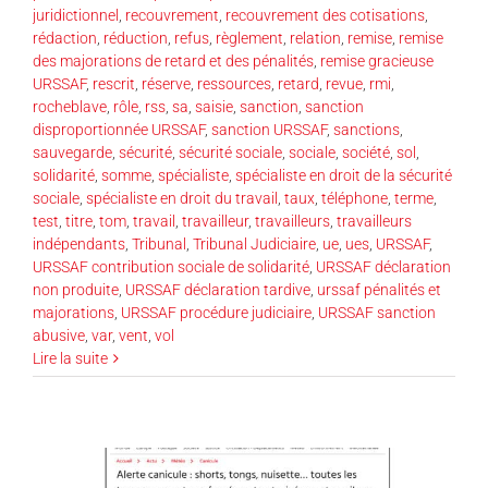
juridictionnel
,
recouvrement
,
recouvrement des cotisations
,
rédaction
,
réduction
,
refus
,
règlement
,
relation
,
remise
,
remise
des majorations de retard et des pénalités
,
remise gracieuse
URSSAF
,
rescrit
,
réserve
,
ressources
,
retard
,
revue
,
rmi
,
rocheblave
,
rôle
,
rss
,
sa
,
saisie
,
sanction
,
sanction
disproportionnée URSSAF
,
sanction URSSAF
,
sanctions
,
sauvegarde
,
sécurité
,
sécurité sociale
,
sociale
,
société
,
sol
,
solidarité
,
somme
,
spécialiste
,
spécialiste en droit de la sécurité
sociale
,
spécialiste en droit du travail
,
taux
,
téléphone
,
terme
,
test
,
titre
,
tom
,
travail
,
travailleur
,
travailleurs
,
travailleurs
indépendants
,
Tribunal
,
Tribunal Judiciaire
,
ue
,
ues
,
URSSAF
,
URSSAF contribution sociale de solidarité
,
URSSAF déclaration
non produite
,
URSSAF déclaration tardive
,
urssaf pénalités et
majorations
,
URSSAF procédure judiciaire
,
URSSAF sanction
abusive
,
var
,
vent
,
vol
Lire la suite