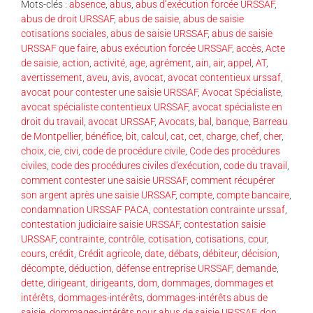
Mots-clés :
absence
,
abus
,
abus d’exécution forcée URSSAF
,
abus de droit URSSAF
,
abus de saisie
,
abus de saisie
cotisations sociales
,
abus de saisie URSSAF
,
abus de saisie
URSSAF que faire
,
abus exécution forcée URSSAF
,
accès
,
Acte
de saisie
,
action
,
activité
,
age
,
agrément
,
ain
,
air
,
appel
,
AT
,
avertissement
,
aveu
,
avis
,
avocat
,
avocat contentieux urssaf
,
avocat pour contester une saisie URSSAF
,
Avocat Spécialiste
,
avocat spécialiste contentieux URSSAF
,
avocat spécialiste en
droit du travail
,
avocat URSSAF
,
Avocats
,
bal
,
banque
,
Barreau
de Montpellier
,
bénéfice
,
bit
,
calcul
,
cat
,
cet
,
charge
,
chef
,
cher
,
choix
,
cie
,
civi
,
code de procédure civile
,
Code des procédures
civiles
,
code des procédures civiles d'exécution
,
code du travail
,
comment contester une saisie URSSAF
,
comment récupérer
son argent après une saisie URSSAF
,
compte
,
compte bancaire
,
condamnation URSSAF PACA
,
contestation contrainte urssaf
,
contestation judiciaire saisie URSSAF
,
contestation saisie
URSSAF
,
contrainte
,
contrôle
,
cotisation
,
cotisations
,
cour
,
cours
,
crédit
,
Crédit agricole
,
date
,
débats
,
débiteur
,
décision
,
décompte
,
déduction
,
défense entreprise URSSAF
,
demande
,
dette
,
dirigeant
,
dirigeants
,
dom
,
dommages
,
dommages et
intérêts
,
dommages-intérêts
,
dommages-intérêts abus de
saisie
,
dommages-intérêts pour abus de saisie URSSAF
,
don
,