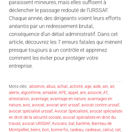
paraissent mineures, mais elles suffisent à
déclencher le passage redouté de l’URSSAF.
Chaque année, des dirigeants voient leurs efforts
anéantis par un redressement brutal,
conséquence d’un détail administratif. Dans cet
article, découvrez les 7 erreurs fatales qui mènent
presque toujours à un contrôle et apprenez
comment les éviter pour protéger votre
entreprise.
Mots-clés :
absence
,
abus
,
achat
,
activité
,
age
,
aide
,
ain
,
air
,
alerte
,
algorithme
,
amiable
,
APE
,
appel
,
are
,
associé
,
AT
,
attestation
,
avantage
,
avantage en nature
,
avantages en
nature
,
avis
,
avocat
,
avocat anti urssaf
,
avocat contre urssaf
,
avocat spécialisé urssaf
,
Avocat Spécialiste
,
avocat spécialiste
en droit de la sécurité sociale
,
avocat spécialiste en droit du
travail
,
avocat URSSAF
,
Avocats
,
bal
,
barème
,
Barreau de
Montpellier
,
biens
,
bon
,
bonne foi
,
cadeau
,
cadeaux
,
calcul
,
cat
,