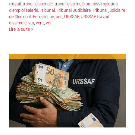
travail
,
travail dissimulé
,
travail dissimulé par dissimulation
d’emploi salarié
,
Tribunal
,
Tribunal Judiciaire
,
Tribunal judiciaire
de Clermont-Ferrand
,
ue
,
ues
,
URSSAF
,
URSSAF travail
dissimulé
,
var
,
vent
,
vol
Lire la suite