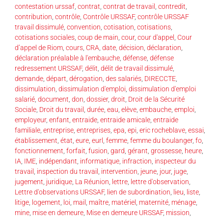
contestation urssaf
,
contrat
,
contrat de travail
,
contredit
,
contribution
,
contrôle
,
Contrôle URSSAF
,
contrôle URSSAF
travail dissimulé
,
convention
,
cotisation
,
cotisations
,
cotisations sociales
,
coup de main
,
cour
,
cour d'appel
,
Cour
d’appel de Riom
,
cours
,
CRA
,
date
,
décision
,
déclaration
,
déclaration préalable à l'embauche
,
défense
,
défense
redressement URSSAF
,
délit
,
délit de travail dissimulé
,
demande
,
départ
,
dérogation
,
des salariés
,
DIRECCTE
,
dissimulation
,
dissimulation d'emploi
,
dissimulation d'emploi
salarié
,
document
,
don
,
dossier
,
droit
,
Droit de la Sécurité
Sociale
,
Droit du travail
,
durée
,
eau
,
elève
,
embauche
,
emploi
,
employeur
,
enfant
,
entraide
,
entraide amicale
,
entraide
familiale
,
entreprise
,
entreprises
,
epa
,
epi
,
eric rocheblave
,
essai
,
établissement
,
état
,
eure
,
eurl
,
femme
,
femme du boulanger
,
fo
,
fonctionnement
,
forfait
,
fusion
,
gard
,
gérant
,
grossesse
,
heure
,
IA
,
IME
,
indépendant
,
informatique
,
infraction
,
inspecteur du
travail
,
inspection du travail
,
intervention
,
jeune
,
jour
,
juge
,
jugement
,
juridique
,
La Réunion
,
lettre
,
lettre d'observation
,
Lettre d'observations URSSAF
,
lien de subordination
,
lieu
,
liste
,
litige
,
logement
,
loi
,
mail
,
maître
,
matériel
,
maternité
,
ménage
,
mine
,
mise en demeure
,
Mise en demeure URSSAF
,
mission
,