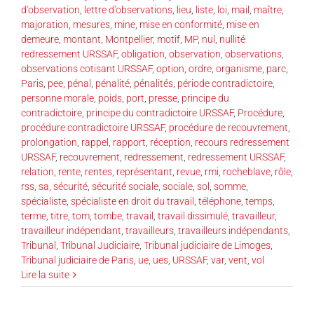
d'observation
,
lettre d'observations
,
lieu
,
liste
,
loi
,
mail
,
maître
,
majoration
,
mesures
,
mine
,
mise en conformité
,
mise en
demeure
,
montant
,
Montpellier
,
motif
,
MP
,
nul
,
nullité
redressement URSSAF
,
obligation
,
observation
,
observations
,
observations cotisant URSSAF
,
option
,
ordre
,
organisme
,
parc
,
Paris
,
pee
,
pénal
,
pénalité
,
pénalités
,
période contradictoire
,
personne morale
,
poids
,
port
,
presse
,
principe du
contradictoire
,
principe du contradictoire URSSAF
,
Procédure
,
procédure contradictoire URSSAF
,
procédure de recouvrement
,
prolongation
,
rappel
,
rapport
,
réception
,
recours redressement
URSSAF
,
recouvrement
,
redressement
,
redressement URSSAF
,
relation
,
rente
,
rentes
,
représentant
,
revue
,
rmi
,
rocheblave
,
rôle
,
rss
,
sa
,
sécurité
,
sécurité sociale
,
sociale
,
sol
,
somme
,
spécialiste
,
spécialiste en droit du travail
,
téléphone
,
temps
,
terme
,
titre
,
tom
,
tombe
,
travail
,
travail dissimulé
,
travailleur
,
travailleur indépendant
,
travailleurs
,
travailleurs indépendants
,
Tribunal
,
Tribunal Judiciaire
,
Tribunal judiciaire de Limoges
,
Tribunal judiciaire de Paris
,
ue
,
ues
,
URSSAF
,
var
,
vent
,
vol
Lire la suite