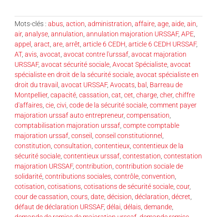
Mots-clés :
abus
,
action
,
administration
,
affaire
,
age
,
aide
,
ain
,
air
,
analyse
,
annulation
,
annulation majoration URSSAF
,
APE
,
appel
,
aract
,
are
,
arrêt
,
article 6 CEDH
,
article 6 CEDH URSSAF
,
AT
,
avis
,
avocat
,
avocat contre l'urssaf
,
avocat majoration
URSSAF
,
avocat sécurité sociale
,
Avocat Spécialiste
,
avocat
spécialiste en droit de la sécurité sociale
,
avocat spécialiste en
droit du travail
,
avocat URSSAF
,
Avocats
,
bal
,
Barreau de
Montpellier
,
capacité
,
cassation
,
cat
,
cet
,
charge
,
cher
,
chiffre
d'affaires
,
cie
,
civi
,
code de la sécurité sociale
,
comment payer
majoration urssaf auto entrepreneur
,
compensation
,
comptabilisation majoration urssaf
,
compte comptable
majoration urssaf
,
conseil
,
conseil constitutionnel
,
constitution
,
consultation
,
contentieux
,
contentieux de la
sécurité sociale
,
contentieux urssaf
,
contestation
,
contestation
majoration URSSAF
,
contribution
,
contribution sociale de
solidarité
,
contributions sociales
,
contrôle
,
convention
,
cotisation
,
cotisations
,
cotisations de sécurité sociale
,
cour
,
cour de cassation
,
cours
,
date
,
décision
,
déclaration
,
décret
,
défaut de déclaration URSSAF
,
délai
,
délais
,
demande
,