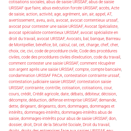
cotisations sociales
,
abus de saisie URSSAF
,
abus de saisie
URSSAF que faire
,
abus exécution forcée URSSAF
,
accès
,
Acte
de saisie
,
action
,
activité
,
age
,
agrément
,
ain
,
air
,
appel
,
AT
,
avertissement
,
aveu
,
avis
,
avocat
,
avocat contentieux urssaf
,
avocat pour contester une saisie URSSAF
,
Avocat Spécialiste
,
avocat spécialiste contentieux URSSAF
,
avocat spécialiste en
droit du travail
,
avocat URSSAF
,
Avocats
,
bal
,
banque
,
Barreau
de Montpellier
,
bénéfice
,
bit
,
calcul
,
cat
,
cet
,
charge
,
chef
,
cher
,
choix
,
cie
,
civi
,
code de procédure civile
,
Code des procédures
civiles
,
code des procédures civiles d'exécution
,
code du travail
,
comment contester une saisie URSSAF
,
comment récupérer
son argent après une saisie URSSAF
,
compte
,
compte bancaire
,
condamnation URSSAF PACA
,
contestation contrainte urssaf
,
contestation judiciaire saisie URSSAF
,
contestation saisie
URSSAF
,
contrainte
,
contrôle
,
cotisation
,
cotisations
,
cour
,
cours
,
crédit
,
Crédit agricole
,
date
,
débats
,
débiteur
,
décision
,
décompte
,
déduction
,
défense entreprise URSSAF
,
demande
,
dette
,
dirigeant
,
dirigeants
,
dom
,
dommages
,
dommages et
intérêts
,
dommages-intérêts
,
dommages-intérêts abus de
saisie
,
dommages-intérêts pour abus de saisie URSSAF
,
don
,
dossier
,
droit
,
Droit de la Sécurité Sociale
,
Droit du travail
,
droits
,
droits des entreprises face aux saisies URSSAF
,
eau
,