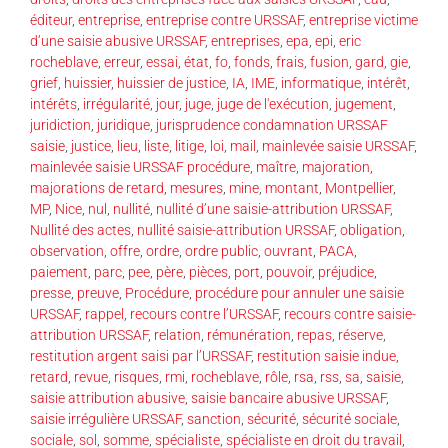
éditeur
,
entreprise
,
entreprise contre URSSAF
,
entreprise victime
d’une saisie abusive URSSAF
,
entreprises
,
epa
,
epi
,
eric
rocheblave
,
erreur
,
essai
,
état
,
fo
,
fonds
,
frais
,
fusion
,
gard
,
gie
,
grief
,
huissier
,
huissier de justice
,
IA
,
IME
,
informatique
,
intérêt
,
intérêts
,
irrégularité
,
jour
,
juge
,
juge de l'exécution
,
jugement
,
juridiction
,
juridique
,
jurisprudence condamnation URSSAF
saisie
,
justice
,
lieu
,
liste
,
litige
,
loi
,
mail
,
mainlevée saisie URSSAF
,
mainlevée saisie URSSAF procédure
,
maître
,
majoration
,
majorations de retard
,
mesures
,
mine
,
montant
,
Montpellier
,
MP
,
Nice
,
nul
,
nullité
,
nullité d’une saisie-attribution URSSAF
,
Nullité des actes
,
nullité saisie-attribution URSSAF
,
obligation
,
observation
,
offre
,
ordre
,
ordre public
,
ouvrant
,
PACA
,
paiement
,
parc
,
pee
,
père
,
pièces
,
port
,
pouvoir
,
préjudice
,
presse
,
preuve
,
Procédure
,
procédure pour annuler une saisie
URSSAF
,
rappel
,
recours contre l’URSSAF
,
recours contre saisie-
attribution URSSAF
,
relation
,
rémunération
,
repas
,
réserve
,
restitution argent saisi par l’URSSAF
,
restitution saisie indue
,
retard
,
revue
,
risques
,
rmi
,
rocheblave
,
rôle
,
rsa
,
rss
,
sa
,
saisie
,
saisie attribution abusive
,
saisie bancaire abusive URSSAF
,
saisie irrégulière URSSAF
,
sanction
,
sécurité
,
sécurité sociale
,
sociale
,
sol
,
somme
,
spécialiste
,
spécialiste en droit du travail
,