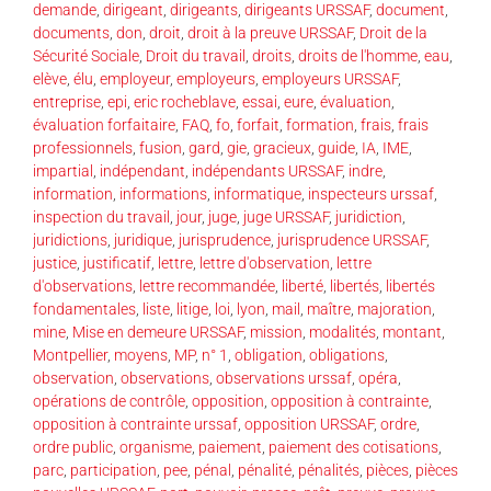
demande
,
dirigeant
,
dirigeants
,
dirigeants URSSAF
,
document
,
documents
,
don
,
droit
,
droit à la preuve URSSAF
,
Droit de la
Sécurité Sociale
,
Droit du travail
,
droits
,
droits de l'homme
,
eau
,
elève
,
élu
,
employeur
,
employeurs
,
employeurs URSSAF
,
entreprise
,
epi
,
eric rocheblave
,
essai
,
eure
,
évaluation
,
évaluation forfaitaire
,
FAQ
,
fo
,
forfait
,
formation
,
frais
,
frais
professionnels
,
fusion
,
gard
,
gie
,
gracieux
,
guide
,
IA
,
IME
,
impartial
,
indépendant
,
indépendants URSSAF
,
indre
,
information
,
informations
,
informatique
,
inspecteurs urssaf
,
inspection du travail
,
jour
,
juge
,
juge URSSAF
,
juridiction
,
juridictions
,
juridique
,
jurisprudence
,
jurisprudence URSSAF
,
justice
,
justificatif
,
lettre
,
lettre d'observation
,
lettre
d'observations
,
lettre recommandée
,
liberté
,
libertés
,
libertés
fondamentales
,
liste
,
litige
,
loi
,
lyon
,
mail
,
maître
,
majoration
,
mine
,
Mise en demeure URSSAF
,
mission
,
modalités
,
montant
,
Montpellier
,
moyens
,
MP
,
n° 1
,
obligation
,
obligations
,
observation
,
observations
,
observations urssaf
,
opéra
,
opérations de contrôle
,
opposition
,
opposition à contrainte
,
opposition à contrainte urssaf
,
opposition URSSAF
,
ordre
,
ordre public
,
organisme
,
paiement
,
paiement des cotisations
,
parc
,
participation
,
pee
,
pénal
,
pénalité
,
pénalités
,
pièces
,
pièces