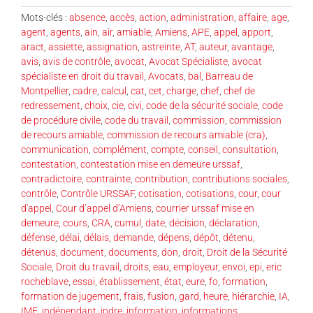
Mots-clés :
absence
,
accès
,
action
,
administration
,
affaire
,
age
,
agent
,
agents
,
ain
,
air
,
amiable
,
Amiens
,
APE
,
appel
,
apport
,
aract
,
assiette
,
assignation
,
astreinte
,
AT
,
auteur
,
avantage
,
avis
,
avis de contrôle
,
avocat
,
Avocat Spécialiste
,
avocat
spécialiste en droit du travail
,
Avocats
,
bal
,
Barreau de
Montpellier
,
cadre
,
calcul
,
cat
,
cet
,
charge
,
chef
,
chef de
redressement
,
choix
,
cie
,
civi
,
code de la sécurité sociale
,
code
de procédure civile
,
code du travail
,
commission
,
commission
de recours amiable
,
commission de recours amiable (cra)
,
communication
,
complément
,
compte
,
conseil
,
consultation
,
contestation
,
contestation mise en demeure urssaf
,
contradictoire
,
contrainte
,
contribution
,
contributions sociales
,
contrôle
,
Contrôle URSSAF
,
cotisation
,
cotisations
,
cour
,
cour
d'appel
,
Cour d’appel d’Amiens
,
courrier urssaf mise en
demeure
,
cours
,
CRA
,
cumul
,
date
,
décision
,
déclaration
,
défense
,
délai
,
délais
,
demande
,
dépens
,
dépôt
,
détenu
,
détenus
,
document
,
documents
,
don
,
droit
,
Droit de la Sécurité
Sociale
,
Droit du travail
,
droits
,
eau
,
employeur
,
envoi
,
epi
,
eric
rocheblave
,
essai
,
établissement
,
état
,
eure
,
fo
,
formation
,
formation de jugement
,
frais
,
fusion
,
gard
,
heure
,
hiérarchie
,
IA
,
IME
,
indépendant
,
indre
,
information
,
informations
,