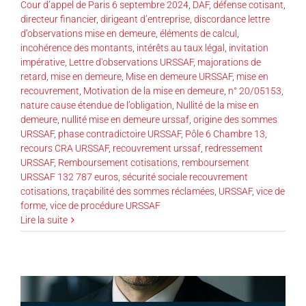
Cour d’appel de Paris 6 septembre 2024
,
DAF
,
défense cotisant
,
directeur financier
,
dirigeant d’entreprise
,
discordance lettre
d’observations mise en demeure
,
éléments de calcul
,
incohérence des montants
,
intérêts au taux légal
,
invitation
impérative
,
Lettre d'observations URSSAF
,
majorations de
retard
,
mise en demeure
,
Mise en demeure URSSAF
,
mise en
recouvrement
,
Motivation de la mise en demeure
,
n° 20/05153
,
nature cause étendue de l’obligation
,
Nullité de la mise en
demeure
,
nullité mise en demeure urssaf
,
origine des sommes
URSSAF
,
phase contradictoire URSSAF
,
Pôle 6 Chambre 13
,
recours CRA URSSAF
,
recouvrement urssaf
,
redressement
URSSAF
,
Remboursement cotisations
,
remboursement
URSSAF 132 787 euros
,
sécurité sociale recouvrement
cotisations
,
traçabilité des sommes réclamées
,
URSSAF
,
vice de
forme
,
vice de procédure URSSAF
Lire la suite