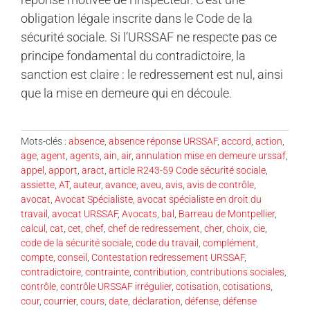
obligation légale inscrite dans le Code de la
sécurité sociale. Si l’URSSAF ne respecte pas ce
principe fondamental du contradictoire, la
sanction est claire : le redressement est nul, ainsi
que la mise en demeure qui en découle.
Mots-clés :
absence
,
absence réponse URSSAF
,
accord
,
action
,
age
,
agent
,
agents
,
ain
,
air
,
annulation mise en demeure urssaf
,
appel
,
apport
,
aract
,
article R243-59 Code sécurité sociale
,
assiette
,
AT
,
auteur
,
avance
,
aveu
,
avis
,
avis de contrôle
,
avocat
,
Avocat Spécialiste
,
avocat spécialiste en droit du
travail
,
avocat URSSAF
,
Avocats
,
bal
,
Barreau de Montpellier
,
calcul
,
cat
,
cet
,
chef
,
chef de redressement
,
cher
,
choix
,
cie
,
code de la sécurité sociale
,
code du travail
,
complément
,
compte
,
conseil
,
Contestation redressement URSSAF
,
contradictoire
,
contrainte
,
contribution
,
contributions sociales
,
contrôle
,
contrôle URSSAF irrégulier
,
cotisation
,
cotisations
,
cour
,
courrier
,
cours
,
date
,
déclaration
,
défense
,
défense