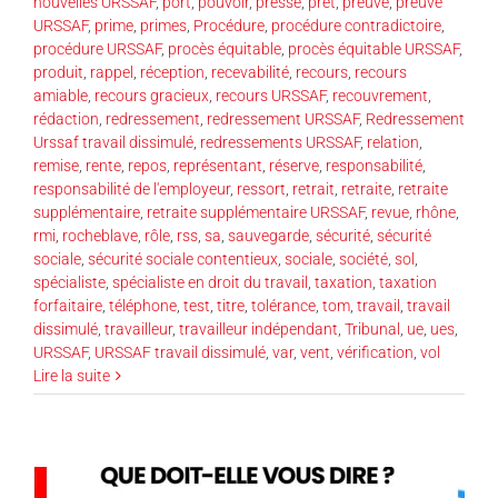
nouvelles URSSAF
,
port
,
pouvoir
,
presse
,
prêt
,
preuve
,
preuve
URSSAF
,
prime
,
primes
,
Procédure
,
procédure contradictoire
,
procédure URSSAF
,
procès équitable
,
procès équitable URSSAF
,
produit
,
rappel
,
réception
,
recevabilité
,
recours
,
recours
amiable
,
recours gracieux
,
recours URSSAF
,
recouvrement
,
rédaction
,
redressement
,
redressement URSSAF
,
Redressement
Urssaf travail dissimulé
,
redressements URSSAF
,
relation
,
remise
,
rente
,
repos
,
représentant
,
réserve
,
responsabilité
,
responsabilité de l'employeur
,
ressort
,
retrait
,
retraite
,
retraite
supplémentaire
,
retraite supplémentaire URSSAF
,
revue
,
rhône
,
rmi
,
rocheblave
,
rôle
,
rss
,
sa
,
sauvegarde
,
sécurité
,
sécurité
sociale
,
sécurité sociale contentieux
,
sociale
,
société
,
sol
,
spécialiste
,
spécialiste en droit du travail
,
taxation
,
taxation
forfaitaire
,
téléphone
,
test
,
titre
,
tolérance
,
tom
,
travail
,
travail
dissimulé
,
travailleur
,
travailleur indépendant
,
Tribunal
,
ue
,
ues
,
URSSAF
,
URSSAF travail dissimulé
,
var
,
vent
,
vérification
,
vol
Lire la suite