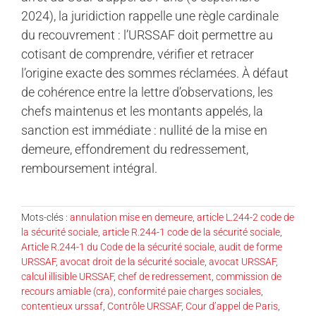
2024), la juridiction rappelle une règle cardinale
du recouvrement : l’URSSAF doit permettre au
cotisant de comprendre, vérifier et retracer
l’origine exacte des sommes réclamées. À défaut
de cohérence entre la lettre d’observations, les
chefs maintenus et les montants appelés, la
sanction est immédiate : nullité de la mise en
demeure, effondrement du redressement,
remboursement intégral.
Mots-clés :
annulation mise en demeure
,
article L.244-2 code de
la sécurité sociale
,
article R.244-1 code de la sécurité sociale
,
Article R.244-1 du Code de la sécurité sociale
,
audit de forme
URSSAF
,
avocat droit de la sécurité sociale
,
avocat URSSAF
,
calcul illisible URSSAF
,
chef de redressement
,
commission de
recours amiable (cra)
,
conformité paie charges sociales
,
contentieux urssaf
,
Contrôle URSSAF
,
Cour d’appel de Paris
,