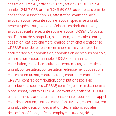
cassation URSSAF
,
article 563 CPC
,
article 6 CEDH URSSAF
,
article L.243-7 CSS
,
article R.243-59 CSS
,
assiette
,
assiette des
cotisations
,
association
,
AT
,
attestation
,
avantage
,
avis
,
avocat
,
avocat sécurité sociale
,
avocat spécialisé urssaf
,
Avocat Spécialiste
,
avocat spécialiste en droit du travail
,
avocat spécialiste sécurité sociale
,
avocat URSSAF
,
Avocats
,
bal
,
Barreau de Montpellier
,
bit
,
bulletin
,
cadre
,
calcul
,
carte
,
cassation
,
cat
,
cet
,
chambre
,
charge
,
chef
,
chef d’entreprise
URSSAF
,
chef de redressement
,
choix
,
cie
,
civi
,
code de la
sécurité sociale
,
commission
,
commission de recours amiable
,
commission recours amiable URSSAF
,
communication
,
conciliation
,
conseil
,
consultation
,
contentieux
,
contentieux
urssaf
,
contestation
,
contestation redressement cotisations
,
contestation urssaf
,
contradictoire
,
contrainte
,
contrainte
URSSAF
,
contrat
,
contribution
,
contributions sociales
,
contributions sociales URSSAF
,
contrôle
,
controle d'assiette sur
piece urssaf
,
Contrôle URSSAF
,
convention
,
cotisant URSSAF
,
cotisation
,
cotisations
,
cotisations sociales
,
cour
,
cour d'appel
,
cour de cassation
,
Cour de cassation URSSAF
,
cours
,
CRA
,
cra
urssaf
,
date
,
décision
,
déclaration
,
déclarations sociales
,
déduction
,
défense
,
défense employeur URSSAF
,
délai
,