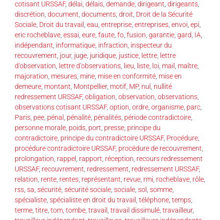
cotisant URSSAF
,
délai
,
délais
,
demande
,
dirigeant
,
dirigeants
,
discrétion
,
document
,
documents
,
droit
,
Droit de la Sécurité
Sociale
,
Droit du travail
,
eau
,
entreprise
,
entreprises
,
envoi
,
epi
,
eric rocheblave
,
essai
,
eure
,
faute
,
fo
,
fusion
,
garantie
,
gard
,
IA
,
indépendant
,
informatique
,
infraction
,
inspecteur du
recouvrement
,
jour
,
juge
,
juridique
,
justice
,
lettre
,
lettre
d'observation
,
lettre d'observations
,
lieu
,
liste
,
loi
,
mail
,
maître
,
majoration
,
mesures
,
mine
,
mise en conformité
,
mise en
demeure
,
montant
,
Montpellier
,
motif
,
MP
,
nul
,
nullité
redressement URSSAF
,
obligation
,
observation
,
observations
,
observations cotisant URSSAF
,
option
,
ordre
,
organisme
,
parc
,
Paris
,
pee
,
pénal
,
pénalité
,
pénalités
,
période contradictoire
,
personne morale
,
poids
,
port
,
presse
,
principe du
contradictoire
,
principe du contradictoire URSSAF
,
Procédure
,
procédure contradictoire URSSAF
,
procédure de recouvrement
,
prolongation
,
rappel
,
rapport
,
réception
,
recours redressement
URSSAF
,
recouvrement
,
redressement
,
redressement URSSAF
,
relation
,
rente
,
rentes
,
représentant
,
revue
,
rmi
,
rocheblave
,
rôle
,
rss
,
sa
,
sécurité
,
sécurité sociale
,
sociale
,
sol
,
somme
,
spécialiste
,
spécialiste en droit du travail
,
téléphone
,
temps
,
terme
,
titre
,
tom
,
tombe
,
travail
,
travail dissimulé
,
travailleur
,