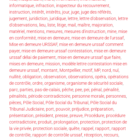
informatique
,
infraction
,
inspecteur du recouvrement
,
instruction
,
intérêt
,
intérêts
,
jour
,
juge
,
juge des référés
,
jugement
,
juridiction
,
juridique
,
lettre
,
lettre d'observation
,
lettre
d'observations
,
lieu
,
liste
,
litige
,
mail
,
maître
,
majoration
,
matériel
,
mentions
,
mesures
,
mesures d'instruction
,
mine
,
mise
en conformité
,
mise en demeure
,
mise en demeure de l'urssaf
,
Mise en demeure URSSAF
,
mise en demeure urssaf comment
payer
,
mise en demeure urssaf contestation
,
mise en demeure
urssaf délai de paiement
,
mise en demeure urssaf que faire
,
mises en demeure
,
mission
,
modèle lettre contestation mise en
demeure urssaf
,
montant
,
Montpellier
,
motif
,
MP
,
nord
,
nul
,
nullité
,
obligation
,
observation
,
observations
,
opéra
,
opérations
de contrôle
,
ordre
,
organisme
,
organisme de sécurité sociale
,
parc
,
parties
,
pas-de-calais
,
pêche
,
pee
,
pei
,
pénal
,
pénalité
,
pénalités
,
période contradictoire
,
personne morale
,
personnes
,
pièces
,
Pôle Social
,
Pôle Social du Tribunal
,
Pôle Social du
Tribunal Judiciaire
,
port
,
pouvoir
,
préjudice
,
préparation
,
présentation
,
président
,
presse
,
preuve
,
Procédure
,
procédure
contradictoire
,
produit
,
prolongation
,
protection
,
protection de
la vie privée
,
protection sociale
,
quête
,
rappel
,
rapport
,
rapport
de contrôle
,
rapport de contrôle urssaf
,
réception
,
recours
,