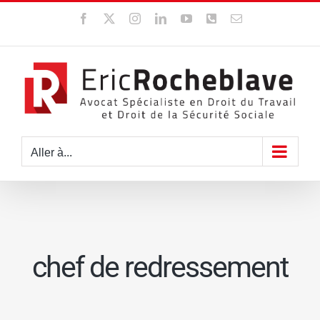
Passer
Facebook
X
Instagram
LinkedIn
YouTube
WhatsApp
Email
au
contenu
Aller à...
chef de redressement