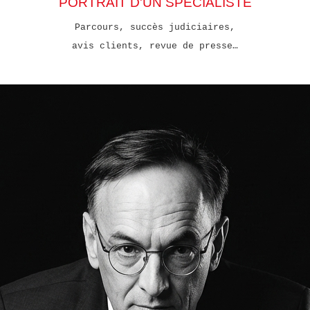
PORTRAIT D'UN SPECIALISTE
Parcours, succès judiciaires,
avis clients, revue de presse…