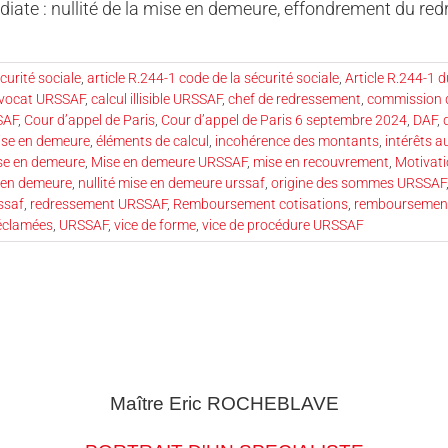
iate : nullité de la mise en demeure, effondrement du re
curité sociale
,
article R.244-1 code de la sécurité sociale
,
Article R.244-1 d
vocat URSSAF
,
calcul illisible URSSAF
,
chef de redressement
,
commission d
SAF
,
Cour d’appel de Paris
,
Cour d’appel de Paris 6 septembre 2024
,
DAF
,
mise en demeure
,
éléments de calcul
,
incohérence des montants
,
intérêts a
se en demeure
,
Mise en demeure URSSAF
,
mise en recouvrement
,
Motivati
e en demeure
,
nullité mise en demeure urssaf
,
origine des sommes URSSAF
ssaf
,
redressement URSSAF
,
Remboursement cotisations
,
remboursement
réclamées
,
URSSAF
,
vice de forme
,
vice de procédure URSSAF
Maître Eric
ROCHEBLAVE