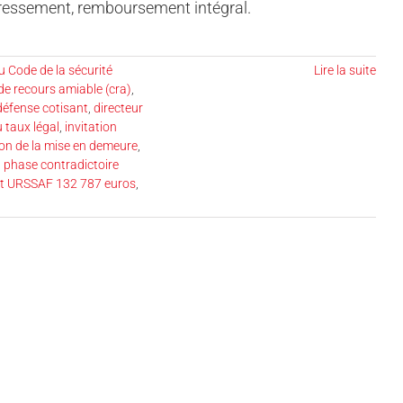
dressement, remboursement intégral.
u Code de la sécurité
Lire la suite
e recours amiable (cra)
,
défense cotisant
,
directeur
u taux légal
,
invitation
on de la mise en demeure
,
,
phase contradictoire
 URSSAF 132 787 euros
,