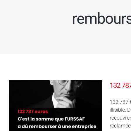
rembours
132 787
132 787 
illisible
recouvrem
réclamées