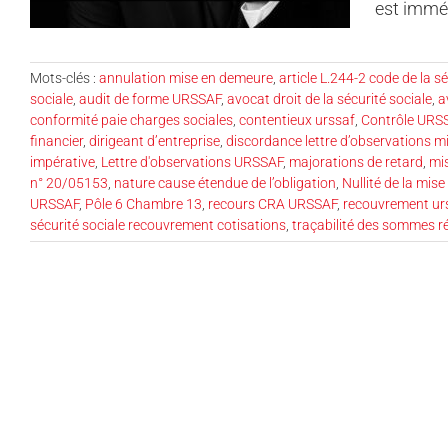
est imméd
Mots-clés :
annulation mise en demeure
,
article L.244-2 code de la sé
sociale
,
audit de forme URSSAF
,
avocat droit de la sécurité sociale
,
a
conformité paie charges sociales
,
contentieux urssaf
,
Contrôle URS
financier
,
dirigeant d’entreprise
,
discordance lettre d’observations 
impérative
,
Lettre d'observations URSSAF
,
majorations de retard
,
mi
n° 20/05153
,
nature cause étendue de l’obligation
,
Nullité de la mis
URSSAF
,
Pôle 6 Chambre 13
,
recours CRA URSSAF
,
recouvrement ur
sécurité sociale recouvrement cotisations
,
traçabilité des sommes 