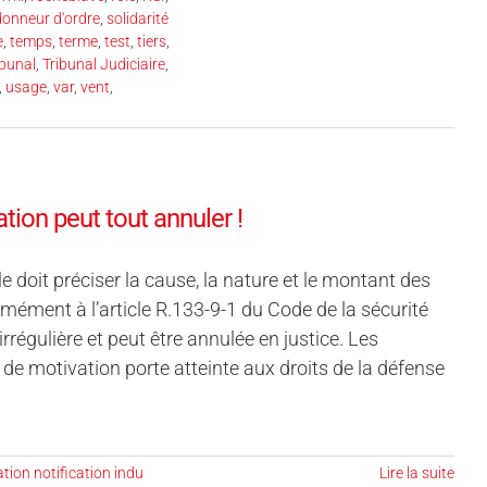
 donneur d'ordre
,
solidarité
e
,
temps
,
terme
,
test
,
tiers
,
ibunal
,
Tribunal Judiciaire
,
,
usage
,
var
,
vent
,
tion peut tout annuler !
le doit préciser la cause, la nature et le montant des
ément à l’article R.133-9-1 du Code de la sécurité
irrégulière et peut être annulée en justice. Les
e de motivation porte atteinte aux droits de la défense
tion notification indu
Lire la suite