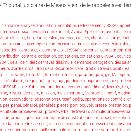
 Tribunal judiciaire de Meaux vient de le rappeler avec fe
ir
,
amiable
,
analyse
,
annulation
,
annulation redressement URSSAF
,
appel
ntentieux urssaf
,
avocat contre urssaf
,
Avocat Spécialiste
,
avocat spécial
Montpellier
,
bit
,
bon
,
cadre
,
calcul
,
carence
,
cat
,
cet
,
chantier
,
charge
,
chef
commissaire aux comptes
,
commission
,
commission de recours amiable
,
nsultation
,
contentieux
,
contentieux URSSAF entreprise
,
contestation
,
Co
ontribution
,
contrôle
,
cotisation
,
cotisations
,
cotisations URSSAF
,
cour
,
co
RSSAF
,
délai
,
délit
,
délit de travail dissimulé
,
demande
,
dérogation
,
des salar
neurs d’ordre
,
droit
,
Droit de la Sécurité Sociale
,
Droit du travail
,
droits
,
ea
igibilité
,
faute
,
fo
,
forfait
,
formation
,
fusion
,
garantie
,
gard
,
gie
,
IA
,
impôts
t
,
irrégularité
,
irrégularités
,
jour
,
juge
,
juridique
,
jurisprudence
,
jurispruden
ns URSSAF
,
lettre d'observations
,
lettre recommandée
,
liberté
,
libertés
,
lieu
,
mine
,
mise en demeure
,
mission
,
mois
,
montant
,
Montpellier
,
motif
,
motiva
tion
,
observations
,
observations urssaf
,
opéra
,
opérations de contrôle
,
o
s
,
pee
,
pénal
,
pénalité
,
pénalités
,
pièces
,
port
,
pouvoir
,
presse
,
prestation
,
p
 équitable
,
procès-verbal
,
procès-verbal de travail dissimulé
,
procès-verbal 
lique
,
produit
,
question prioritaire de constitutionnalité
,
rappel
,
réception
s
,
rédaction
,
redressement
,
redressement annulé
,
redressement cotisatio
on
,
rémunération mensuelle minimale
,
rente
,
rentes
,
réserve
,
retard
,
revue