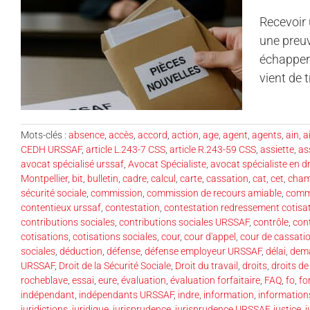
Recevoir 
une preuv
échapper 
vient de t
Mots-clés :
absence
,
accès
,
accord
,
action
,
age
,
agent
,
agents
,
ain
,
ai
CEDH URSSAF
,
article L.243-7 CSS
,
article R.243-59 CSS
,
assiette
,
as
avocat spécialisé urssaf
,
Avocat Spécialiste
,
avocat spécialiste en dr
Montpellier
,
bit
,
bulletin
,
cadre
,
calcul
,
carte
,
cassation
,
cat
,
cet
,
cham
sécurité sociale
,
commission
,
commission de recours amiable
,
commi
contentieux urssaf
,
contestation
,
contestation redressement cotisa
contributions sociales
,
contributions sociales URSSAF
,
contrôle
,
cont
cotisations
,
cotisations sociales
,
cour
,
cour d'appel
,
cour de cassati
sociales
,
déduction
,
défense
,
défense employeur URSSAF
,
délai
,
dem
URSSAF
,
Droit de la Sécurité Sociale
,
Droit du travail
,
droits
,
droits d
rocheblave
,
essai
,
eure
,
évaluation
,
évaluation forfaitaire
,
FAQ
,
fo
,
fo
indépendant
,
indépendants URSSAF
,
indre
,
information
,
information
juridictions
,
juridique
,
jurisprudence
,
jurisprudence URSSAF
,
justice
,
j