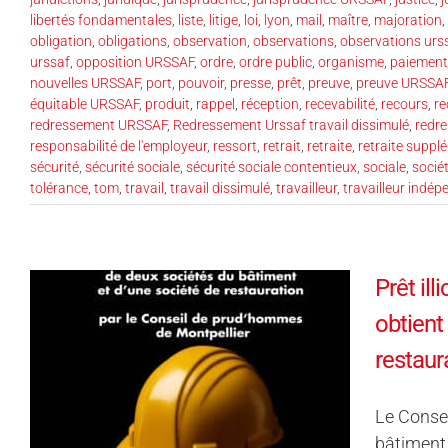
libertés fondamentales
,
liste
,
litige
,
loi
,
lyon
,
mail
,
maître
,
majoration
,
obligation
,
obligations
,
observation
,
observations
,
observations urs
urssaf
,
opposition URSSAF
,
ordre
,
ordre public
,
organisme
,
paiement
nouvelles URSSAF
,
port
,
pouvoir
,
presse
,
prêt
,
preuve
,
preuve URSSA
équitable URSSAF
,
produit
,
rappel
,
réception
,
recevabilité
,
recours
,
re
redressement URSSAF
,
Redressement Urssaf travail dissimulé
,
redr
responsabilité de l'employeur
,
ressort
,
retrait
,
retraite
,
retraite suppl
sécurité
,
sécurité sociale
,
sécurité sociale contentieux
,
sociale
,
socié
tolérance
,
tom
,
travail
,
travail dissimulé
,
travailleur
,
travailleur indé
Prêt il
obtient
restaur
Le Conse
bâtiment 