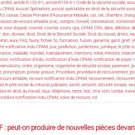
,
arrêté
,
article R.133-9-1
,
article R133-9-1 Code de la sécurité sociale
,
ass
ndu CPAM
,
Avocat Spécialiste
,
avocat spécialiste en droit de la sécurité soci
foi
,
caisse
,
Caisse Primaire d’Assurance Maladie
,
cat
,
cet
,
chambre
,
charg
ssion de recours amiable (cra)
,
compte
,
conseil
,
contestation
,
contestati
ur
,
cour d'appel
,
courriel
,
courrier
,
cours
,
cpa
,
CPAM
,
CRA
,
date
,
débiteur
,
d
r
,
don
,
dossier
,
droit
,
Droit de la Sécurité Sociale
,
Droit du travail
,
droits
,
ea
,
état
,
eure
,
FAQ
,
faute
,
fichier
,
fo
,
formation
,
fusion
,
garantie
,
gard
,
grief
,
I
rité notification indu CPAM
,
jour
,
juridiction
,
juridictions
,
juridique
,
le pôle s
ration
,
maladie
,
mandat
,
mandatement
,
mentions
,
mine
,
ministre
,
mise e
ation
,
notification d’indu
,
notification d’indu CPAM
,
notification de payer
,
servations
,
ordre
,
organisme
,
organisme de sécurité sociale
,
paiement
,
p
t
,
prescription
,
presse
,
preuve
,
Procédure
,
procédure de recouvrement
,
pr
ecours amiable
,
recours notification indu CPAM
,
recouvrement
,
recouvrem
sir le pôle social du tribunal judiciaire
,
santé
,
sécurité
,
sécurité sociale
,
seu
iste en droit du travail
,
taux
,
téléphone
,
tente
,
test
,
titre
,
tom
,
tombe
,
trava
rocédure notification indu CPAM
,
voies de recours
,
vol
: peut-on produire de nouvelles pièces devant