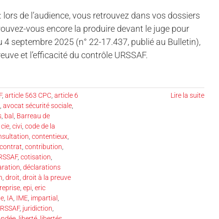
lors de l’audience, vous retrouvez dans vos dossiers
Pouvez-vous encore la produire devant le juge pour
4 septembre 2025 (n° 22-17.437, publié au Bulletin),
preuve et l’efficacité du contrôle URSSAF.
F
,
article 563 CPC
,
article 6
Lire la suite
,
avocat sécurité sociale
,
s
,
bal
,
Barreau de
,
cie
,
civi
,
code de la
nsultation
,
contentieux
,
contrat
,
contribution
,
URSSAF
,
cotisation
,
aration
,
déclarations
n
,
droit
,
droit à la preuve
reprise
,
epi
,
eric
de
,
IA
,
IME
,
impartial
,
URSSAF
,
juridiction
,
andée
,
liberté
,
libertés
,