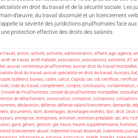
écialiste en droit du travail et de la sécurité sociale. Le
de main-d’œuvre, du travail dissimulé et un licenciement ver
rappelle la sévérité des juridictions prud’homales face aux
 une protection effective des droits des salariés.
e travail
,
action
,
activité
,
activités
,
administration
,
affaire
,
age
,
agence
,
ai
,
arrêt de travail
,
arrêt maladie
,
association
,
associations
,
astreinte
,
AT
,
at
ier
,
avocat contentieux prud’hommes
,
avocat droit du travail montpellier
ialiste droit du travail
,
avocat spécialiste en droit du travail
,
Avocats
,
bal
e paie
,
bulletins
,
bureau
,
cadre
,
calcul
,
Capital
,
cat
,
cdi
,
certificat
,
certificat
ivile
,
code du travail
,
complément
,
compte
,
conclusions
,
condamnation
,
,
Conseil de Prud’hommes
,
conseil de prud’hommes montpellier
,
consultat
vention de détachement
,
convocation
,
cotisation
,
cotisations
,
cotisations
d’hommes
,
déclaration
,
défense
,
défense salarié licenciement
,
demande
,
dé
ment
,
documents
,
dom
,
dommages
,
dommages-intérêts
,
don
,
droit
,
Droit 
oyeurs
,
entreprise
,
entreprises
,
entretien
,
entretien préalable
,
epi
,
eric roc
usion
,
gard
,
gérant
,
gestion
,
gie
,
heure
,
heures supplémentaires
,
hommes
emnité licenciement abusif
,
indemnité travail dissimulé
,
indemnités journal
ormations
,
informatique
,
initiative
,
instruction
,
intérêt
,
intérêts
,
irrégularité