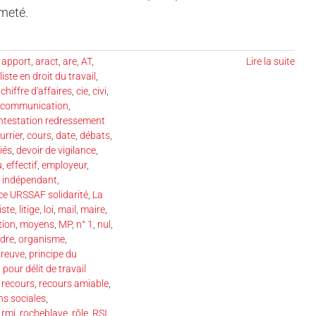
rmeté.
,
apport
,
aract
,
are
,
AT
,
Lire la suite
iste en droit du travail
,
,
chiffre d'affaires
,
cie
,
civi
,
communication
,
ntestation redressement
urrier
,
cours
,
date
,
débats
,
iés
,
devoir de vigilance
,
u
,
effectif
,
employeur
,
,
indépendant
,
ce URSSAF solidarité
,
La
liste
,
litige
,
loi
,
mail
,
maire
,
tion
,
moyens
,
MP
,
n° 1
,
nul
,
rdre
,
organisme
,
reuve
,
principe du
pour délit de travail
,
recours
,
recours amiable
,
ns sociales
,
,
rmi
,
rocheblave
,
rôle
,
RSI
,