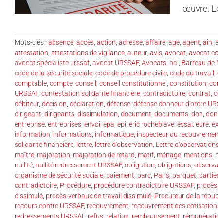
œuvre. Le
Mots-clés :
absence
,
accès
,
action
,
adresse
,
affaire
,
age
,
agent
,
ain
,
a
attestation
,
attestations de vigilance
,
auteur
,
avis
,
avocat
,
avocat co
avocat spécialiste urssaf
,
avocat URSSAF
,
Avocats
,
bal
,
Barreau de 
code de la sécurité sociale
,
code de procédure civile
,
code du travail
,
comptable
,
compte
,
conseil
,
conseil constitutionnel
,
constitution
,
co
URSSAF
,
contestation solidarité financière
,
contradictoire
,
contrat
,
c
débiteur
,
décision
,
déclaration
,
défense
,
défense donneur d’ordre U
dirigeant
,
dirigeants
,
dissimulation
,
document
,
documents
,
don
,
don
entreprise
,
entreprises
,
envoi
,
epa
,
epi
,
eric rocheblave
,
essai
,
eure
,
ex
information
,
informations
,
informatique
,
inspecteur du recouvremen
solidarité financière
,
lettre
,
lettre d'observation
,
Lettre d'observatio
maître
,
majoration
,
majoration de retard
,
matif
,
ménage
,
mentions
,
nullité
,
nullité redressement URSSAF
,
obligation
,
obligations
,
observa
organisme de sécurité sociale
,
paiement
,
parc
,
Paris
,
parquet
,
partie
contradictoire
,
Procédure
,
procédure contradictoire URSSAF
,
procès
dissimulé
,
procès-verbaux de travail dissimulé
,
Procureur de la répub
recours contre URSSAF
,
recouvrement
,
recouvrement des cotisation
redressements URSSAF
,
refus
,
relation
,
remboursement
,
rémunérati