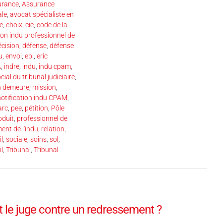
urance
,
Assurance
ale
,
avocat spécialiste en
e
,
choix
,
cie
,
code de la
on indu professionnel de
écision
,
défense
,
défense
u
,
envoi
,
epi
,
eric
A
,
indre
,
indu
,
indu cpam
,
ocial du tribunal judiciaire
,
n demeure
,
mission
,
notification indu CPAM
,
arc
,
pee
,
pétition
,
Pôle
oduit
,
professionnel de
ent de l'indu
,
relation
,
il
,
sociale
,
soins
,
sol
,
il
,
Tribunal
,
Tribunal
 le juge contre un redressement ?