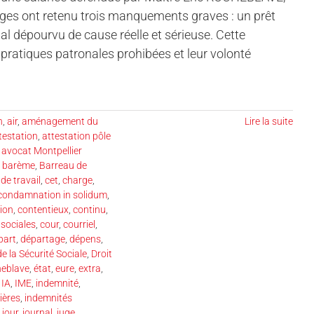
s juges ont retenu trois manquements graves : un prêt
bal dépourvu de cause réelle et sérieuse. Cette
 pratiques patronales prohibées et leur volonté
n
,
air
,
aménagement du
Lire la suite
testation
,
attestation pôle
,
avocat Montpellier
,
barème
,
Barreau de
 de travail
,
cet
,
charge
,
condamnation in solidum
,
ion
,
contentieux
,
continu
,
 sociales
,
cour
,
courriel
,
part
,
départage
,
dépens
,
de la Sécurité Sociale
,
Droit
heblave
,
état
,
eure
,
extra
,
,
IA
,
IME
,
indemnité
,
ières
,
indemnités
,
jour
,
journal
,
juge
,