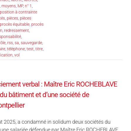
,
moyens
,
MP
,
n° 1
,
position à contrainte
tés
,
pièces
,
pièces
procès équitable
,
procès
on
,
redressement
,
sponsabilité
,
rôle
,
rss
,
sa
,
sauvegarde
,
aire
,
téléphone
,
test
,
titre
,
fication
,
vol
cenciement verbal : Maître Eric ROCHEBLAVE
du bâtiment et d’une société de
ntpellier
ût 2025, a condamné in solidum deux sociétés du
 à une salariée défendue par Maître Eric ROCHEBLAVE,