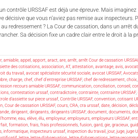
un contrôle URSSAF est déjà une épreuve. Mais imaginez : 
e décisive que vous n’aviez pas remise aux inspecteurs. 
au redressement ? La Cour de cassation, dans un arrêt du 
rancher. Sa décision fixe un cadre clair entre le droit à la 
r
,
amiable
,
appel
,
apport
,
aract
,
are
,
arrêt
,
arrêt Cour de cassation URSSA
siette des cotisations
,
association
,
AT
,
attestation
,
avantage
,
avis
,
avocat
oit du travail
,
avocat spécialiste sécurité sociale
,
avocat URSSAF
,
Avocat
bre
,
charge
,
chef
,
chef d’entreprise URSSAF
,
chef de redressement
,
choix
ssion recours amiable URSSAF
,
communication
,
conciliation
,
conseil
,
co
tions
,
contestation urssaf
,
contradictoire
,
contrainte
,
contrainte URSSAF
,
role d'assiette sur piece urssaf
,
Contrôle URSSAF
,
convention
,
cotisant 
on
,
Cour de cassation URSSAF
,
cours
,
CRA
,
cra urssaf
,
date
,
décision
,
décl
ande
,
dirigeant
,
dirigeants
,
dirigeants URSSAF
,
document
,
documents
,
do
e l'homme
,
eau
,
elève
,
élu
,
employeur
,
employeurs
,
employeurs URSSAF
,
ent
rfait
,
formation
,
frais
,
frais professionnels
,
fusion
,
gard
,
gie
,
gracieux
,
gui
s
,
informatique
,
inspecteurs urssaf
,
inspection du travail
,
jour
,
juge
,
juge 
ustificatif
,
lettre
,
lettre d'observation
,
lettre d'observations
,
lettre recomm