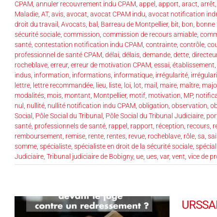
CPAM
,
annuler recouvrement indu CPAM
,
appel
,
apport
,
aract
,
arrêt
Maladie
,
AT
,
avis
,
avocat
,
avocat CPAM indu
,
avocat notification i
droit du travail
,
Avocats
,
bal
,
Barreau de Montpellier
,
bit
,
bon
,
bonne 
sécurité sociale
,
commission
,
commission de recours amiable
,
commi
santé
,
contestation notification indu CPAM
,
contrainte
,
contrôle
,
co
professionnel de santé CPAM
,
délai
,
délais
,
demande
,
dette
,
directeu
rocheblave
,
erreur
,
erreur de motivation CPAM
,
essai
,
établissement
indus
,
information
,
informations
,
informatique
,
irrégularité
,
irrégula
lettre
,
lettre recommandée
,
lieu
,
liste
,
loi
,
lot
,
mail
,
maire
,
maître
,
majo
modalités
,
mois
,
montant
,
Montpellier
,
motif
,
motivation
,
MP
,
notific
nul
,
nullité
,
nullité notification indu CPAM
,
obligation
,
observation
,
ob
Social
,
Pôle Social du Tribunal
,
Pôle Social du Tribunal Judiciaire
,
por
santé
,
professionnels de santé
,
rappel
,
rapport
,
réception
,
recours
,
r
remboursement
,
remise
,
rente
,
rentes
,
revue
,
rocheblave
,
rôle
,
sa
,
sai
somme
,
spécialiste
,
spécialiste en droit de la sécurité sociale
,
spécial
Judiciaire
,
Tribunal judiciaire de Bobigny
,
ue
,
ues
,
var
,
vent
,
vice de p
URSSAF 