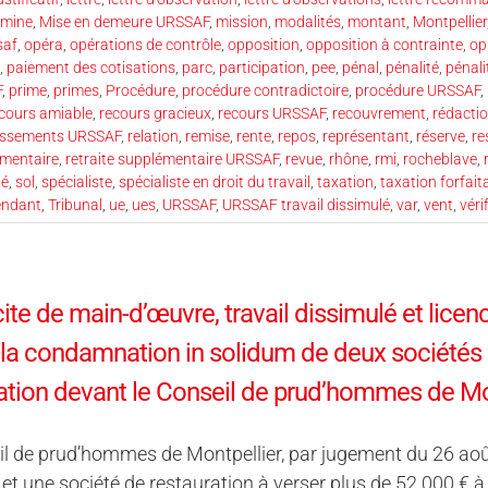
mine
,
Mise en demeure URSSAF
,
mission
,
modalités
,
montant
,
Montpellier
saf
,
opéra
,
opérations de contrôle
,
opposition
,
opposition à contrainte
,
op
,
paiement des cotisations
,
parc
,
participation
,
pee
,
pénal
,
pénalité
,
pénali
F
,
prime
,
primes
,
Procédure
,
procédure contradictoire
,
procédure URSSAF
,
cours amiable
,
recours gracieux
,
recours URSSAF
,
recouvrement
,
rédacti
essements URSSAF
,
relation
,
remise
,
rente
,
repos
,
représentant
,
réserve
,
re
émentaire
,
retraite supplémentaire URSSAF
,
revue
,
rhône
,
rmi
,
rocheblave
,
té
,
sol
,
spécialiste
,
spécialiste en droit du travail
,
taxation
,
taxation forfait
pendant
,
Tribunal
,
ue
,
ues
,
URSSAF
,
URSSAF travail dissimulé
,
var
,
vent
,
véri
licite de main-d’œuvre, travail dissimulé et li
 la condamnation in solidum de deux sociétés 
ation devant le Conseil de prud’hommes de Mo
il de prud’hommes de Montpellier, par jugement du 26 ao
et une société de restauration à verser plus de 52 000 €