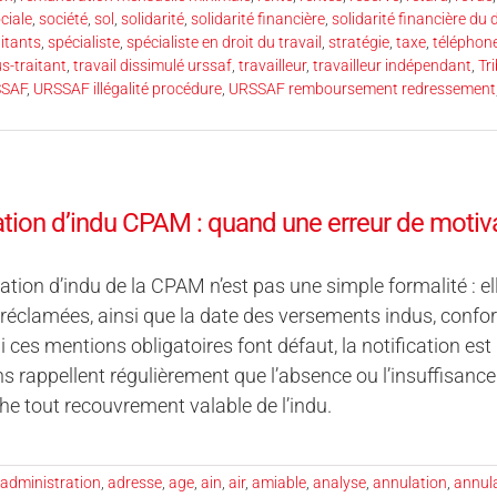
ciale
,
société
,
sol
,
solidarité
,
solidarité financière
,
solidarité financière du
itants
,
spécialiste
,
spécialiste en droit du travail
,
stratégie
,
taxe
,
téléphon
s-traitant
,
travail dissimulé urssaf
,
travailleur
,
travailleur indépendant
,
Tr
SAF
,
URSSAF illégalité procédure
,
URSSAF remboursement redressement
ation d’indu CPAM : quand une erreur de motiva
cation d’indu de la CPAM n’est pas une simple formalité : el
clamées, ainsi que la date des versements indus, conform
Si ces mentions obligatoires font défaut, la notification est 
ons rappellent régulièrement que l’absence ou l’insuffisanc
e tout recouvrement valable de l’indu.
administration
,
adresse
,
age
,
ain
,
air
,
amiable
,
analyse
,
annulation
,
annula