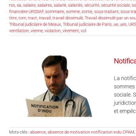
rss
,
sa
,
salaire
,
salaires
,
salarié
,
salariés
,
sécurité
,
sécurité sociale
,
so
financière URSSAF
,
sommaire
,
somme
,
sortie
,
sous-traitant
,
sous-tra
titre
,
tom
,
tract
,
travail
,
travail dissimulé
,
Travail dissimulé par un sou
Tribunal judiciaire de Meaux
,
Tribunal judiciaire de Paris
,
ue
,
ues
,
URS
ventilation
,
vienne
,
violation
,
virement
,
vol
Notific
La notifi
sommes ré
sociale. 
juridicti
et empêch
Mots-clés :
absence
,
absence de motivation notification indu CPAM
,