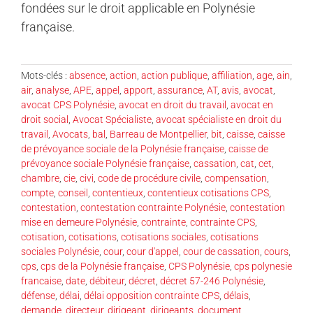
fondées sur le droit applicable en Polynésie
française.
Mots-clés :
absence
,
action
,
action publique
,
affiliation
,
age
,
ain
,
air
,
analyse
,
APE
,
appel
,
apport
,
assurance
,
AT
,
avis
,
avocat
,
avocat CPS Polynésie
,
avocat en droit du travail
,
avocat en
droit social
,
Avocat Spécialiste
,
avocat spécialiste en droit du
travail
,
Avocats
,
bal
,
Barreau de Montpellier
,
bit
,
caisse
,
caisse
de prévoyance sociale de la Polynésie française
,
caisse de
prévoyance sociale Polynésie française
,
cassation
,
cat
,
cet
,
chambre
,
cie
,
civi
,
code de procédure civile
,
compensation
,
compte
,
conseil
,
contentieux
,
contentieux cotisations CPS
,
contestation
,
contestation contrainte Polynésie
,
contestation
mise en demeure Polynésie
,
contrainte
,
contrainte CPS
,
cotisation
,
cotisations
,
cotisations sociales
,
cotisations
sociales Polynésie
,
cour
,
cour d'appel
,
cour de cassation
,
cours
,
cps
,
cps de la Polynésie française
,
CPS Polynésie
,
cps polynesie
francaise
,
date
,
débiteur
,
décret
,
décret 57-246 Polynésie
,
défense
,
délai
,
délai opposition contrainte CPS
,
délais
,
demande
,
directeur
,
dirigeant
,
dirigeants
,
document
,