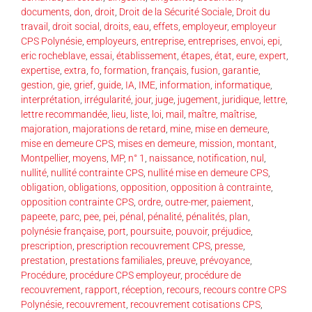
documents
,
don
,
droit
,
Droit de la Sécurité Sociale
,
Droit du
travail
,
droit social
,
droits
,
eau
,
effets
,
employeur
,
employeur
CPS Polynésie
,
employeurs
,
entreprise
,
entreprises
,
envoi
,
epi
,
eric rocheblave
,
essai
,
établissement
,
étapes
,
état
,
eure
,
expert
,
expertise
,
extra
,
fo
,
formation
,
français
,
fusion
,
garantie
,
gestion
,
gie
,
grief
,
guide
,
IA
,
IME
,
information
,
informatique
,
interprétation
,
irrégularité
,
jour
,
juge
,
jugement
,
juridique
,
lettre
,
lettre recommandée
,
lieu
,
liste
,
loi
,
mail
,
maître
,
maîtrise
,
majoration
,
majorations de retard
,
mine
,
mise en demeure
,
mise en demeure CPS
,
mises en demeure
,
mission
,
montant
,
Montpellier
,
moyens
,
MP
,
n° 1
,
naissance
,
notification
,
nul
,
nullité
,
nullité contrainte CPS
,
nullité mise en demeure CPS
,
obligation
,
obligations
,
opposition
,
opposition à contrainte
,
opposition contrainte CPS
,
ordre
,
outre-mer
,
paiement
,
papeete
,
parc
,
pee
,
pei
,
pénal
,
pénalité
,
pénalités
,
plan
,
polynésie française
,
port
,
poursuite
,
pouvoir
,
préjudice
,
prescription
,
prescription recouvrement CPS
,
presse
,
prestation
,
prestations familiales
,
preuve
,
prévoyance
,
Procédure
,
procédure CPS employeur
,
procédure de
recouvrement
,
rapport
,
réception
,
recours
,
recours contre CPS
Polynésie
,
recouvrement
,
recouvrement cotisations CPS
,