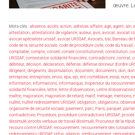
œuvre. Le
Mots-clés :
absence
,
accès
,
action
,
adresse
,
affaire
,
age
,
agent
,
ain
,
a
attestation
,
attestations de vigilance
,
auteur
,
avis
,
avocat
,
avocat co
avocat spécialiste urssaf
,
avocat URSSAF
,
Avocats
,
bal
,
Barreau de 
code de la sécurité sociale
,
code de procédure civile
,
code du travail
,
comptable
,
compte
,
conseil
,
conseil constitutionnel
,
constitution
,
co
URSSAF
,
contestation solidarité financière
,
contradictoire
,
contrat
,
c
débiteur
,
décision
,
déclaration
,
défense
,
défense donneur d’ordre U
dirigeant
,
dirigeants
,
dissimulation
,
document
,
documents
,
don
,
don
entreprise
,
entreprises
,
envoi
,
epa
,
epi
,
eric rocheblave
,
essai
,
eure
,
ex
information
,
informations
,
informatique
,
inspecteur du recouvremen
solidarité financière
,
lettre
,
lettre d'observation
,
Lettre d'observatio
maître
,
majoration
,
majoration de retard
,
matif
,
ménage
,
mentions
,
nullité
,
nullité redressement URSSAF
,
obligation
,
obligations
,
observa
organisme de sécurité sociale
,
paiement
,
parc
,
Paris
,
parquet
,
partie
contradictoire
,
Procédure
,
procédure contradictoire URSSAF
,
procès
dissimulé
,
procès-verbaux de travail dissimulé
,
Procureur de la répub
recours contre URSSAF
,
recouvrement
,
recouvrement des cotisation
redressements URSSAF
,
refus
,
relation
,
remboursement
,
rémunérati