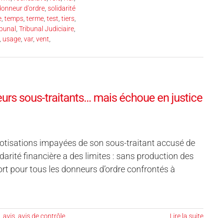
 donneur d'ordre
,
solidarité
e
,
temps
,
terme
,
test
,
tiers
,
ibunal
,
Tribunal Judiciaire
,
,
usage
,
var
,
vent
,
eurs sous-traitants… mais échoue en justice
cotisations impayées de son sous-traitant accusé de
darité financière a des limites : sans production des
fort pour tous les donneurs d’ordre confrontés à
,
avis
,
avis de contrôle
,
Lire la suite