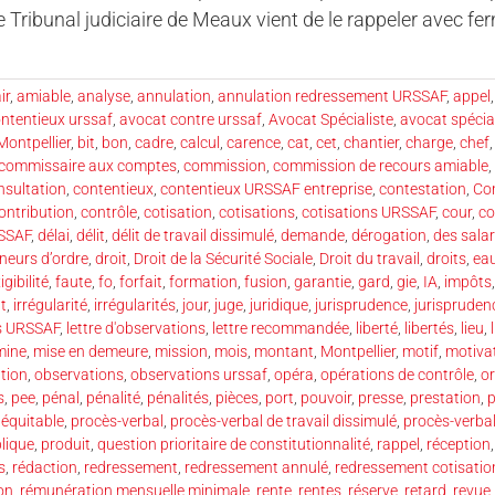
 Tribunal judiciaire de Meaux vient de le rappeler avec fe
ir
,
amiable
,
analyse
,
annulation
,
annulation redressement URSSAF
,
appel
ntentieux urssaf
,
avocat contre urssaf
,
Avocat Spécialiste
,
avocat spécial
Montpellier
,
bit
,
bon
,
cadre
,
calcul
,
carence
,
cat
,
cet
,
chantier
,
charge
,
chef
commissaire aux comptes
,
commission
,
commission de recours amiable
,
nsultation
,
contentieux
,
contentieux URSSAF entreprise
,
contestation
,
Co
ontribution
,
contrôle
,
cotisation
,
cotisations
,
cotisations URSSAF
,
cour
,
co
RSSAF
,
délai
,
délit
,
délit de travail dissimulé
,
demande
,
dérogation
,
des salar
neurs d’ordre
,
droit
,
Droit de la Sécurité Sociale
,
Droit du travail
,
droits
,
ea
igibilité
,
faute
,
fo
,
forfait
,
formation
,
fusion
,
garantie
,
gard
,
gie
,
IA
,
impôts
t
,
irrégularité
,
irrégularités
,
jour
,
juge
,
juridique
,
jurisprudence
,
jurispruden
ns URSSAF
,
lettre d'observations
,
lettre recommandée
,
liberté
,
libertés
,
lieu
,
mine
,
mise en demeure
,
mission
,
mois
,
montant
,
Montpellier
,
motif
,
motiva
tion
,
observations
,
observations urssaf
,
opéra
,
opérations de contrôle
,
o
s
,
pee
,
pénal
,
pénalité
,
pénalités
,
pièces
,
port
,
pouvoir
,
presse
,
prestation
,
p
 équitable
,
procès-verbal
,
procès-verbal de travail dissimulé
,
procès-verbal 
lique
,
produit
,
question prioritaire de constitutionnalité
,
rappel
,
réception
s
,
rédaction
,
redressement
,
redressement annulé
,
redressement cotisatio
on
,
rémunération mensuelle minimale
,
rente
,
rentes
,
réserve
,
retard
,
revue