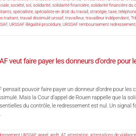
ciale
,
société
,
sol
,
solidarité
,
solidarité financière
,
solidarité financière du
itants
,
spécialiste
,
spécialiste en droit du travail
,
stratégie
,
taxe
,
téléphon
s-traitant
,
travail dissimulé urssaf
,
travailleur
,
travailleur indépendant
,
Tr
SAF
,
URSSAF illégalité procédure
,
URSSAF remboursement redressement
F veut faire payer les donneurs d’ordre pour l
pensait pouvoir faire payer un donneur d’ordre pour les 
issimulé. Mais la Cour d’appel de Rouen rappelle que la soli
sentielles du contrôle, le redressement est nul. Un signal 
.
edressement URSSAF
,
appel
,
arrêt
,
AT
,
attestation
,
attestations de vigilance