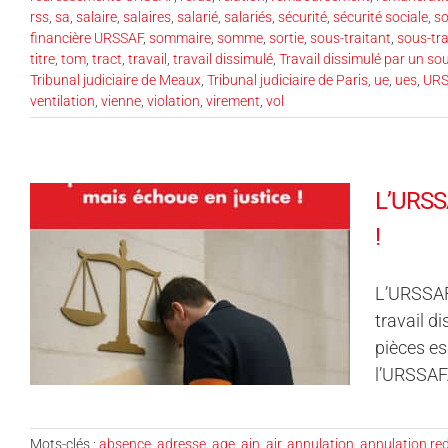
rss
,
sa
,
salaire
,
salaires
,
salarié
,
salariés
,
sécurité
,
sécurité sociale
,
so
financière URSSAF
,
sommaire
,
somme
,
sortie
,
sous-traitant
,
sous-tra
titre
,
tom
,
tract
,
travail
,
travail dissimulé
,
Travail dissimulé par un sou
Tribunal judiciaire de Meaux
,
Tribunal judiciaire de Paris
,
ue
,
ues
,
URS
ventilation
,
vienne
,
violation
,
virement
,
vol
L’URSSA
!
L’URSSAF 
travail d
pièces es
l’URSSAF
Mots-clés :
absence
,
adresse
,
age
,
ain
,
air
,
annulation
,
annulation r