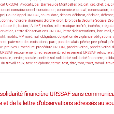
cat URSSAF
,
Avocats
,
bal
,
Barreau de Montpellier
,
bit
,
cat
,
cet
,
chef
,
cie
,
ci
conseil constitutionnel
,
constitution
,
contentieux urssaf
,
contestation
,
co
pel
,
Cour d’appel URSSAF
,
cours
,
date
,
débats
,
débiteur
,
décision
,
défense
,
donneur d'ordre
,
donneurs d’ordre
,
droit
,
Droit de la Sécurité Sociale
,
Droi
ra
,
faute
,
fo
,
fusion
,
IA
,
IME
,
impôts
,
informatique
,
intérêt
,
intérêts
,
irrégula
servation
,
Lettre d'observations URSSAF
,
lettre d'observations
,
liste
,
mail
,
otif
,
motifs
,
MP
,
nord
,
nul
,
obligation
,
obligation de vigilance
,
obligations
,
ment
,
paiement des cotisations
,
parc
,
pas-de-calais
,
pêche
,
pee
,
pénal
,
pén
ve
,
preuves
,
Procédure
,
procédure URSSAF
,
procès-verbal
,
procès-verbal d
 URSSAF
,
recouvrement
,
redressement
,
redressement URSSAF
,
refus
,
rela
 sociale
,
service
,
sociale
,
société
,
sol
,
solidarité
,
solidarité financière
,
solid
 du travail
,
taux
,
taxe
,
téléphone
,
terme
,
test
,
titre
,
tom
,
tract
,
travail
,
trava
solidarité financière URSSAF sans communicati
e et de la lettre d’observations adressés au sou