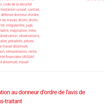
vi
,
code de la sécurité
ntestation urssaf
,
contrat
,
,
défense donneur d’ordre
,
t du travail
,
droits
,
droits
rité
,
irrégularités
,
juge
,
maître
,
majoration
,
mine
,
observation
,
observations
,
alité
,
pénalités
,
pièces
,
e travail dissimulé
,
tion
,
rémunération
,
rente
,
arité financière URSSAF
,
il dissimulé
,
travail
on au donneur d’ordre de l’avis de
s-traitant