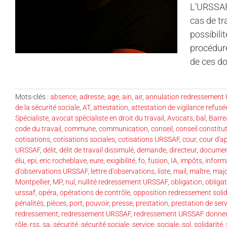
L’URSSAF 
cas de tr
possibili
procédure
de ces do
Mots-clés :
absence
,
adresse
,
age
,
ain
,
air
,
annulation redressement
de la sécurité sociale
,
AT
,
attestation
,
attestation de vigilance refusé
Spécialiste
,
avocat spécialiste en droit du travail
,
Avocats
,
bal
,
Barre
code du travail
,
commune
,
communication
,
conseil
,
conseil constitu
cotisations
,
cotisations sociales
,
cotisations URSSAF
,
cour
,
cour d'a
URSSAF
,
délit
,
délit de travail dissimulé
,
demande
,
directeur
,
docume
élu
,
epi
,
eric rocheblave
,
eure
,
exigibilité
,
fo
,
fusion
,
IA
,
impôts
,
inform
d'observations URSSAF
,
lettre d'observations
,
liste
,
mail
,
maître
,
majo
Montpellier
,
MP
,
nul
,
nullité redressement URSSAF
,
obligation
,
obligat
urssaf
,
opéra
,
opérations de contrôle
,
opposition redressement soli
pénalités
,
pièces
,
port
,
pouvoir
,
presse
,
prestation
,
prestation de ser
redressement
,
redressement URSSAF
,
redressement URSSAF donneu
rôle
,
rss
,
sa
,
sécurité
,
sécurité sociale
,
service
,
sociale
,
sol
,
solidarité
,