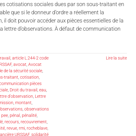
s cotisations sociales dues par son sous-traitant en
cable que si le donneur d’ordre a réellement la
 il doit pouvoir accéder aux pièces essentielles de la
 la lettre d’observations. À défaut de communication
ravail
,
article L.244-2 code
Lire la suite
URSSAF
,
avocat
,
Avocat
e de la sécurité sociale
,
s-traitant
,
cotisation
,
 communication pièces
ciale
,
Droit du travail
,
eau
,
ettre d'observation
,
Lettre
mission
,
montant
,
bservations
,
observations
,
pee
,
pénal
,
pénalité
,
lé
,
recours
,
recouvrement
,
ité
,
revue
,
rmi
,
rocheblave
,
inancière URSSAF
,
solidarité