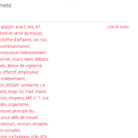
rmeté.
,
apport
,
aract
,
are
,
AT
,
Lire la suite
iste en droit du travail
,
,
chiffre d'affaires
,
cie
,
civi
,
communication
,
ntestation redressement
urrier
,
cours
,
date
,
débats
,
iés
,
devoir de vigilance
,
u
,
effectif
,
employeur
,
,
indépendant
,
ce URSSAF solidarité
,
La
liste
,
litige
,
loi
,
mail
,
maire
,
tion
,
moyens
,
MP
,
n° 1
,
nul
,
rdre
,
organisme
,
reuve
,
principe du
pour délit de travail
,
recours
,
recours amiable
,
ns sociales
,
,
rmi
,
rocheblave
,
rôle
,
RSI
,