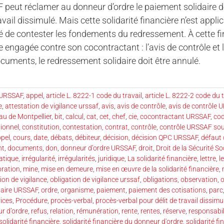
peut réclamer au donneur d’ordre le paiement solidaire de
avail dissimulé. Mais cette solidarité financière n’est appli
té de contester les fondements du redressement. À cette fin,
 engagée contre son cocontractant : l’avis de contrôle et
cuments, le redressement solidaire doit être annulé.
 URSSAF
,
appel
,
article L. 8222-1 code du travail
,
article L. 8222-2 code du t
e
,
attestation de vigilance urssaf
,
avis
,
avis de contrôle
,
avis de contrôle 
au de Montpellier
,
bit
,
calcul
,
cat
,
cet
,
chef
,
cie
,
cocontractant URSSAF
,
cod
tionnel
,
constitution
,
contestation
,
contrat
,
contrôle
,
contrôle URSSAF sou
ppel
,
cours
,
date
,
débats
,
débiteur
,
décision
,
décision QPC URSSAF
,
défaut
nt
,
documents
,
don
,
donneur d’ordre URSSAF
,
droit
,
Droit de la Sécurité So
atique
,
irrégularité
,
irrégularités
,
juridique
,
La solidarité financière
,
lettre
,
l
ration
,
mine
,
mise en demeure
,
mise en œuvre de la solidarité financière
,
ion de vigilance
,
obligation de vigilance urssaf
,
obligations
,
observation
,
o
daire URSSAF
,
ordre
,
organisme
,
paiement
,
paiement des cotisations
,
parc
vices
,
Procédure
,
procès-verbal
,
procès-verbal pour délit de travail dissimu
r d’ordre
,
refus
,
relation
,
rémunération
,
rente
,
rentes
,
réserve
,
responsabil
solidarité financière
,
solidarité financière du donneur d'ordre
,
solidarité f