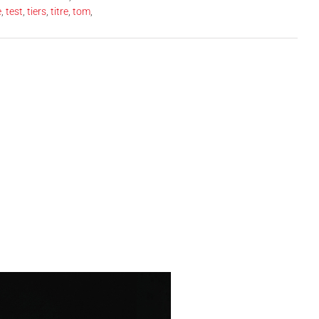
e
,
test
,
tiers
,
titre
,
tom
,