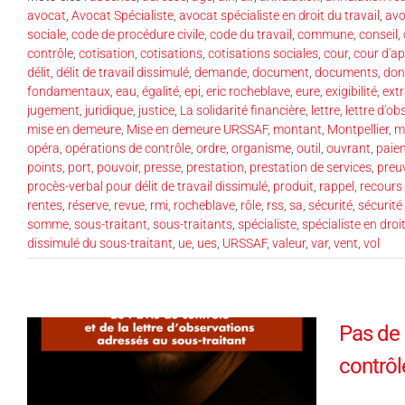
avocat
,
Avocat Spécialiste
,
avocat spécialiste en droit du travail
,
avo
sociale
,
code de procédure civile
,
code du travail
,
commune
,
conseil
,
contrôle
,
cotisation
,
cotisations
,
cotisations sociales
,
cour
,
cour d'ap
délit
,
délit de travail dissimulé
,
demande
,
document
,
documents
,
don
fondamentaux
,
eau
,
égalité
,
epi
,
eric rocheblave
,
eure
,
exigibilité
,
ext
jugement
,
juridique
,
justice
,
La solidarité financière
,
lettre
,
lettre d'ob
mise en demeure
,
Mise en demeure URSSAF
,
montant
,
Montpellier
,
m
opéra
,
opérations de contrôle
,
ordre
,
organisme
,
outil
,
ouvrant
,
paie
points
,
port
,
pouvoir
,
presse
,
prestation
,
prestation de services
,
preu
procès-verbal pour délit de travail dissimulé
,
produit
,
rappel
,
recours
rentes
,
réserve
,
revue
,
rmi
,
rocheblave
,
rôle
,
rss
,
sa
,
sécurité
,
sécurité
somme
,
sous-traitant
,
sous-traitants
,
spécialiste
,
spécialiste en droit
dissimulé du sous-traitant
,
ue
,
ues
,
URSSAF
,
valeur
,
var
,
vent
,
vol
Pas de 
contrôl