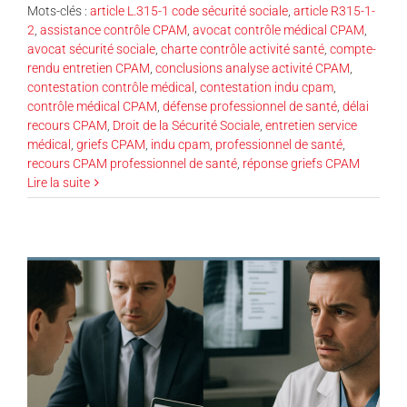
Mots-clés :
article L.315-1 code sécurité sociale
,
article R315-1-
2
,
assistance contrôle CPAM
,
avocat contrôle médical CPAM
,
avocat sécurité sociale
,
charte contrôle activité santé
,
compte-
rendu entretien CPAM
,
conclusions analyse activité CPAM
,
contestation contrôle médical
,
contestation indu cpam
,
contrôle médical CPAM
,
défense professionnel de santé
,
délai
recours CPAM
,
Droit de la Sécurité Sociale
,
entretien service
médical
,
griefs CPAM
,
indu cpam
,
professionnel de santé
,
recours CPAM professionnel de santé
,
réponse griefs CPAM
Lire la suite