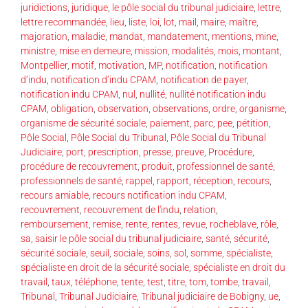
juridictions
,
juridique
,
le pôle social du tribunal judiciaire
,
lettre
,
lettre recommandée
,
lieu
,
liste
,
loi
,
lot
,
mail
,
maire
,
maître
,
majoration
,
maladie
,
mandat
,
mandatement
,
mentions
,
mine
,
ministre
,
mise en demeure
,
mission
,
modalités
,
mois
,
montant
,
Montpellier
,
motif
,
motivation
,
MP
,
notification
,
notification
d’indu
,
notification d’indu CPAM
,
notification de payer
,
notification indu CPAM
,
nul
,
nullité
,
nullité notification indu
CPAM
,
obligation
,
observation
,
observations
,
ordre
,
organisme
,
organisme de sécurité sociale
,
paiement
,
parc
,
pee
,
pétition
,
Pôle Social
,
Pôle Social du Tribunal
,
Pôle Social du Tribunal
Judiciaire
,
port
,
prescription
,
presse
,
preuve
,
Procédure
,
procédure de recouvrement
,
produit
,
professionnel de santé
,
professionnels de santé
,
rappel
,
rapport
,
réception
,
recours
,
recours amiable
,
recours notification indu CPAM
,
recouvrement
,
recouvrement de l'indu
,
relation
,
remboursement
,
remise
,
rente
,
rentes
,
revue
,
rocheblave
,
rôle
,
sa
,
saisir le pôle social du tribunal judiciaire
,
santé
,
sécurité
,
sécurité sociale
,
seuil
,
sociale
,
soins
,
sol
,
somme
,
spécialiste
,
spécialiste en droit de la sécurité sociale
,
spécialiste en droit du
travail
,
taux
,
téléphone
,
tente
,
test
,
titre
,
tom
,
tombe
,
travail
,
Tribunal
,
Tribunal Judiciaire
,
Tribunal judiciaire de Bobigny
,
ue
,