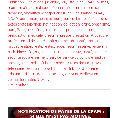
juridiction
,
juridictions
,
juridique
,
lieu
,
liste
,
litige CPAM
,
loi
,
mail
,
maître
,
maîtrise
,
maladie
,
médecin
,
médecins
,
mine
,
mise en
demeure
,
modalités
,
Montpellier
,
MP
,
n° 1
,
naissance
,
NGAP
,
NGAP facturation
,
nomenclature
,
nomenclature générale des
actes professionnels
,
notification
,
obligation
,
ordre
,
organisme
,
parc
,
Paris
,
pee
,
pénal
,
plainte
,
plan
,
port
,
prescription
,
prescription médicale
,
prescrite
,
presse
,
prestation
,
Procédure
,
professionnel de santé
,
professionnels de santé
,
protection
,
rappel
,
relation
,
rente
,
rentes
,
repos
,
rescrit
,
réserve
,
revue
,
rmi
,
rocheblave
,
rôle
,
sa
,
sanction
,
sanction CPAM
,
santé
,
sécurité
,
sécurité sociale
,
serment
,
service
,
service du contrôle médical
,
sociale
,
soins
,
sol
,
spécialiste
,
spécialiste en droit du travail
,
téléphone
,
test
,
tom
,
travail
,
Tribunal
,
Tribunal Judiciaire
,
Tribunal judiciaire de Paris
,
ue
,
ues
,
var
,
vent
,
vérification
,
vérification actes NGAP
,
vol
Lire la suite