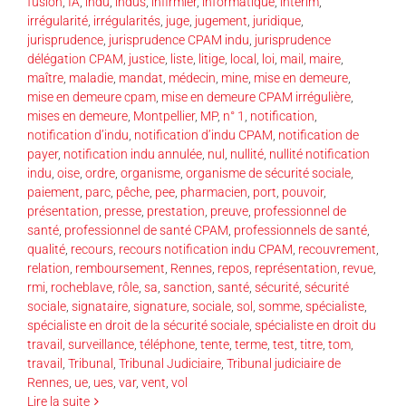
fusion
,
IA
,
indu
,
indus
,
infirmier
,
informatique
,
intérim
,
irrégularité
,
irrégularités
,
juge
,
jugement
,
juridique
,
jurisprudence
,
jurisprudence CPAM indu
,
jurisprudence
délégation CPAM
,
justice
,
liste
,
litige
,
local
,
loi
,
mail
,
maire
,
maître
,
maladie
,
mandat
,
médecin
,
mine
,
mise en demeure
,
mise en demeure cpam
,
mise en demeure CPAM irrégulière
,
mises en demeure
,
Montpellier
,
MP
,
n° 1
,
notification
,
notification d’indu
,
notification d’indu CPAM
,
notification de
payer
,
notification indu annulée
,
nul
,
nullité
,
nullité notification
indu
,
oise
,
ordre
,
organisme
,
organisme de sécurité sociale
,
paiement
,
parc
,
pêche
,
pee
,
pharmacien
,
port
,
pouvoir
,
présentation
,
presse
,
prestation
,
preuve
,
professionnel de
santé
,
professionnel de santé CPAM
,
professionnels de santé
,
qualité
,
recours
,
recours notification indu CPAM
,
recouvrement
,
relation
,
remboursement
,
Rennes
,
repos
,
représentation
,
revue
,
rmi
,
rocheblave
,
rôle
,
sa
,
sanction
,
santé
,
sécurité
,
sécurité
sociale
,
signataire
,
signature
,
sociale
,
sol
,
somme
,
spécialiste
,
spécialiste en droit de la sécurité sociale
,
spécialiste en droit du
travail
,
surveillance
,
téléphone
,
tente
,
terme
,
test
,
titre
,
tom
,
travail
,
Tribunal
,
Tribunal Judiciaire
,
Tribunal judiciaire de
Rennes
,
ue
,
ues
,
var
,
vent
,
vol
Lire la suite