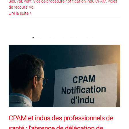
ues
,
var
,
vent
,
vice de procédure notification indu CPAM
,
voies
de recours
,
vol
Lire la suite
CPAM et indus des professionnels de
santé : l’absence de délégation de