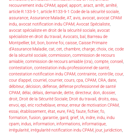
recouvrement indu CPAM
,
appel
,
apport
,
aract
,
arrêt
,
arrêté
,
article R.133-9-1
,
article R133-9-1 Code de la sécurité sociale
,
assurance
,
Assurance Maladie
,
AT
,
avis
,
avocat
,
avocat CPAM
indu
,
avocat notification indu CPAM
,
Avocat Spécialiste
,
avocat spécialiste en droit de la sécurité sociale
,
avocat
spécialiste en droit du travail
,
Avocats
,
bal
,
Barreau de
Montpellier
,
bit
,
bon
,
bonne foi
,
caisse
,
Caisse Primaire
d’Assurance Maladie
,
cat
,
cet
,
chambre
,
charge
,
choix
,
cie
,
code
de la sécurité sociale
,
commission
,
commission de recours
amiable
,
commission de recours amiable (cra)
,
compte
,
conseil
,
contestation
,
contestation indu professionnel de santé
,
contestation notification indu CPAM
,
contrainte
,
contrôle
,
cour
,
cour d'appel
,
courriel
,
courrier
,
cours
,
cpa
,
CPAM
,
CRA
,
date
,
débiteur
,
décision
,
défense
,
défense professionnel de santé
CPAM
,
délai
,
délais
,
demande
,
dette
,
directeur
,
don
,
dossier
,
droit
,
Droit de la Sécurité Sociale
,
Droit du travail
,
droits
,
eau
,
envoi
,
epi
,
eric rocheblave
,
erreur
,
erreur de motivation CPAM
,
essai
,
établissement
,
état
,
eure
,
FAQ
,
faute
,
fichier
,
fo
,
formation
,
fusion
,
garantie
,
gard
,
grief
,
IA
,
indre
,
indu
,
indu
cpam
,
indus
,
information
,
informations
,
informatique
,
irrégularité
,
irrégularité notification indu CPAM
,
jour
,
juridiction
,