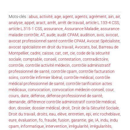
Mots-clés :
abus
,
activité
,
age
,
agent
,
agents
,
agrément
,
ain
,
air
,
analyse
,
appel
,
aract
,
arrêt
,
arrêt de travail
,
article L.133-4 CSS
,
article L.315-1 CSS
,
assurance
,
Assurance Maladie
,
assurance
maladie contrôle
,
AT
,
aude
,
audit CPAM
,
audition
,
avis
,
avocat
,
avocat professionnel santé contrôle CPAM
,
Avocat Spécialiste
,
avocat spécialiste en droit du travail
,
Avocats
,
bal
,
Barreau de
Montpellier
,
cadre
,
caisse
,
cat
,
cet
,
cie
,
code de la sécurité
sociale
,
comptable
,
conseil
,
contestation
,
contradictoire
,
contrôle
,
contrôle activité médecin
,
contrôle administratif
professionnel de santé
,
contrôle cpam
,
contrôle facturation
soins
,
contrôle infirmier libéral
,
contrôle médical
,
contrôle
médical professionnel de santé
,
contrôle tarification actes
médicaux
,
convocation
,
convocation médecin-conseil
,
cour
,
cours
,
date
,
défense
,
défense professionnel de santé
,
demande
,
différence contrôle administratif contrôle médical
,
don
,
dossier
,
dossier médical
,
droit
,
Droit de la Sécurité Sociale
,
Droit du travail
,
droits
,
eau
,
elève
,
entretien
,
epi
,
eric rocheblave
,
eure
,
évaluation
,
fo
,
fraude
,
fusion
,
garantie
,
gie
,
IA
,
indu
,
indu
cpam
,
informatique
,
intervention
,
irrégularité
,
irrégularités
,