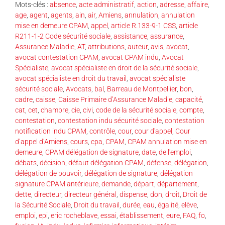
Mots-clés :
absence
,
acte administratif
,
action
,
adresse
,
affaire
,
age
,
agent
,
agents
,
ain
,
air
,
Amiens
,
annulation
,
annulation
mise en demeure CPAM
,
appel
,
article R.133-9-1 CSS
,
article
R211-1-2 Code sécurité sociale
,
assistance
,
assurance
,
Assurance Maladie
,
AT
,
attributions
,
auteur
,
avis
,
avocat
,
avocat contestation CPAM
,
avocat CPAM indu
,
Avocat
Spécialiste
,
avocat spécialiste en droit de la sécurité sociale
,
avocat spécialiste en droit du travail
,
avocat spécialiste
sécurité sociale
,
Avocats
,
bal
,
Barreau de Montpellier
,
bon
,
cadre
,
caisse
,
Caisse Primaire d’Assurance Maladie
,
capacité
,
cat
,
cet
,
chambre
,
cie
,
civi
,
code de la sécurité sociale
,
compte
,
contestation
,
contestation indu sécurité sociale
,
contestation
notification indu CPAM
,
contrôle
,
cour
,
cour d'appel
,
Cour
d’appel d’Amiens
,
cours
,
cpa
,
CPAM
,
CPAM annulation mise en
demeure
,
CPAM délégation de signature
,
date
,
de l'emploi
,
débats
,
décision
,
défaut délégation CPAM
,
défense
,
délégation
,
délégation de pouvoir
,
délégation de signature
,
délégation
signature CPAM antérieure
,
demande
,
départ
,
département
,
dette
,
directeur
,
directeur général
,
dispense
,
don
,
droit
,
Droit de
la Sécurité Sociale
,
Droit du travail
,
durée
,
eau
,
égalité
,
elève
,
emploi
,
epi
,
eric rocheblave
,
essai
,
établissement
,
eure
,
FAQ
,
fo
,