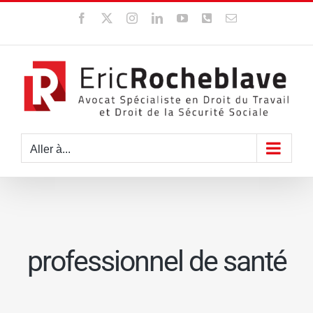
Passer
Facebook
X
Instagram
LinkedIn
YouTube
WhatsApp
Email
au
contenu
Aller à...
professionnel de santé