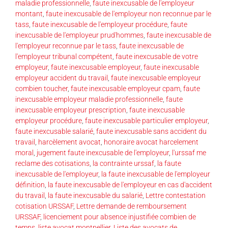
maladie professionnelle
,
faute inexcusable de l'employeur
montant
,
faute inexcusable de l'employeur non reconnue par le
tass
,
faute inexcusable de l'employeur procédure
,
faute
inexcusable de l'employeur prud'hommes
,
faute inexcusable de
l'employeur reconnue par le tass
,
faute inexcusable de
l'employeur tribunal compétent
,
faute inexcusable de votre
employeur
,
faute inexcusable employeur
,
faute inexcusable
employeur accident du travail
,
faute inexcusable employeur
combien toucher
,
faute inexcusable employeur cpam
,
faute
inexcusable employeur maladie professionnelle
,
faute
inexcusable employeur prescription
,
faute inexcusable
employeur procédure
,
faute inexcusable particulier employeur
,
faute inexcusable salarié
,
faute inexcusable sans accident du
travail
,
harcèlement avocat
,
honoraire avocat harcelement
moral
,
jugement faute inexcusable de l'employeur
,
l'urssaf me
reclame des cotisations
,
la contrainte urssaf
,
la faute
inexcusable de l'employeur
,
la faute inexcusable de l'employeur
définition
,
la faute inexcusable de l'employeur en cas d'accident
du travail
,
la faute inexcusable du salarié
,
Lettre contestation
cotisation URSSAF
,
Lettre demande de remboursement
URSSAF
,
licenciement pour absence injustifiée combien de
temps
,
liste avocat montpellier
,
Liste des avocats de