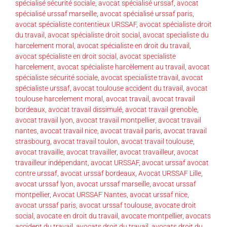
spécialisé sécurité sociale
,
avocat spécialisé urssaf
,
avocat
spécialisé urssaf marseille
,
avocat spécialisé urssaf paris
,
avocat spécialiste contentieux URSSAF
,
avocat spécialiste droit
du travail
,
avocat spécialiste droit social
,
avocat specialiste du
harcelement moral
,
avocat spécialiste en droit du travail
,
avocat spécialiste en droit social
,
avocat specialiste
harcelement
,
avocat spécialiste harcèlement au travail
,
avocat
spécialiste sécurité sociale
,
avocat specialiste travail
,
avocat
spécialiste urssaf
,
avocat toulouse accident du travail
,
avocat
toulouse harcelement moral
,
avocat travail
,
avocat travail
bordeaux
,
avocat travail dissimulé
,
avocat travail grenoble
,
avocat travail lyon
,
avocat travail montpellier
,
avocat travail
nantes
,
avocat travail nice
,
avocat travail paris
,
avocat travail
strasbourg
,
avocat travail toulon
,
avocat travail toulouse
,
avocat travaille
,
avocat travailler
,
avocat travailleur
,
avocat
travailleur indépendant
,
avocat URSSAF
,
avocat urssaf avocat
contre urssaf
,
avocat urssaf bordeaux
,
Avocat URSSAF Lille
,
avocat urssaf lyon
,
avocat urssaf marseille
,
avocat urssaf
montpellier
,
Avocat URSSAF Nantes
,
avocat urssaf nice
,
avocat urssaf paris
,
avocat urssaf toulouse
,
avocate droit
social
,
avocate en droit du travail
,
avocate montpellier
,
avocats
accident du travail
,
avocats droit du travail
,
avocats droit du