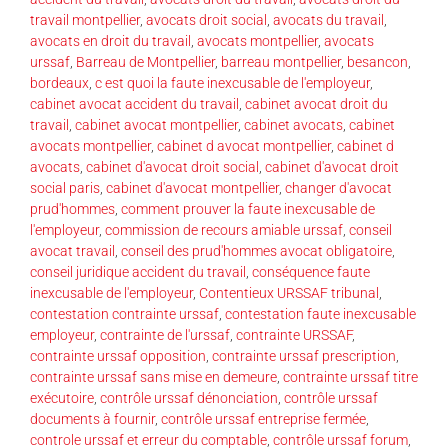
travail montpellier
,
avocats droit social
,
avocats du travail
,
avocats en droit du travail
,
avocats montpellier
,
avocats
urssaf
,
Barreau de Montpellier
,
barreau montpellier
,
besancon
,
bordeaux
,
c est quoi la faute inexcusable de l'employeur
,
cabinet avocat accident du travail
,
cabinet avocat droit du
travail
,
cabinet avocat montpellier
,
cabinet avocats
,
cabinet
avocats montpellier
,
cabinet d avocat montpellier
,
cabinet d
avocats
,
cabinet d'avocat droit social
,
cabinet d'avocat droit
social paris
,
cabinet d'avocat montpellier
,
changer d'avocat
prud'hommes
,
comment prouver la faute inexcusable de
l'employeur
,
commission de recours amiable urssaf
,
conseil
avocat travail
,
conseil des prud'hommes avocat obligatoire
,
conseil juridique accident du travail
,
conséquence faute
inexcusable de l'employeur
,
Contentieux URSSAF tribunal
,
contestation contrainte urssaf
,
contestation faute inexcusable
employeur
,
contrainte de l'urssaf
,
contrainte URSSAF
,
contrainte urssaf opposition
,
contrainte urssaf prescription
,
contrainte urssaf sans mise en demeure
,
contrainte urssaf titre
exécutoire
,
contrôle urssaf dénonciation
,
contrôle urssaf
documents à fournir
,
contrôle urssaf entreprise fermée
,
controle urssaf et erreur du comptable
,
contrôle urssaf forum
,