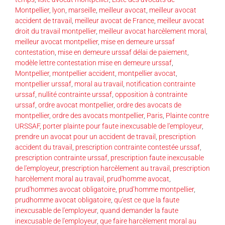
Montpellier
,
lyon
,
marseille
,
meilleur avocat
,
meilleur avocat
accident de travail
,
meilleur avocat de France
,
meilleur avocat
droit du travail montpellier
,
meilleur avocat harcèlement moral
,
meilleur avocat montpellier
,
mise en demeure urssaf
contestation
,
mise en demeure urssaf délai de paiement
,
modèle lettre contestation mise en demeure urssaf
,
Montpellier
,
montpellier accident
,
montpellier avocat
,
montpellier urssaf
,
moral au travail
,
notification contrainte
urssaf
,
nullité contrainte urssaf
,
opposition à contrainte
urssaf
,
ordre avocat montpellier
,
ordre des avocats de
montpellier
,
ordre des avocats montpellier
,
Paris
,
Plainte contre
URSSAF
,
porter plainte pour faute inexcusable de l'employeur
,
prendre un avocat pour un accident de travail
,
prescription
accident du travail
,
prescription contrainte contestée urssaf
,
prescription contrainte urssaf
,
prescription faute inexcusable
de l'employeur
,
prescription harcèlement au travail
,
prescription
harcèlement moral au travail
,
prud'homme avocat
,
prud'hommes avocat obligatoire
,
prud’homme montpellier
,
prudhomme avocat obligatoire
,
qu'est ce que la faute
inexcusable de l'employeur
,
quand demander la faute
inexcusable de l'employeur
,
que faire harcèlement moral au