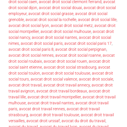
droit social caen
,
avocat droit social clermont ferrand
,
avocat
droit social dijon
,
avocat droit social douai
,
avocat droit social
employeur
,
avocat droit social grasse
,
avocat droit social
grenoble
,
avocat droit social la rochelle
,
avocat droit social lille
,
avocat droit social lyon
,
avocat droit social metz
,
avocat droit
social montpellier
,
avocat droit social mulhouse
,
avocat droit
social nancy
,
avocat droit social nantes
,
avocat droit social
nimes
,
avocat droit social paris
,
avocat droit social paris 17
,
avocat droit social paris 8
,
avocat droit social perpignan
,
avocat droit social rennes
,
avocat droit social roanne
,
avocat
droit social roubaix
,
avocat droit social rouen
,
avocat droit
social saint etienne
,
avocat droit social strasbourg
,
avocat
droit social toulon
,
avocat droit social toulouse
,
avocat droit
social tours
,
avocat droit social valence
,
avocat droit sociale
,
avocat droit travail
,
avocat droit travail annecy
,
avocat droit
travail avignon
,
avocat droit travail bordeaux
,
avocat droit
travail lille
,
avocat droit travail montpellier
,
avocat droit travail
mulhouse
,
avocat droit travail nantes
,
avocat droit travail
paris
,
avocat droit travail rennes
,
avocat droit travail
strasbourg
,
avocat droit travail toulouse
,
avocat droit travail
versailles
,
avocat droit urssaf
,
avocat du droit du travail
,
avocat du travail
,
avocat du travail lyon
,
avocat du travail