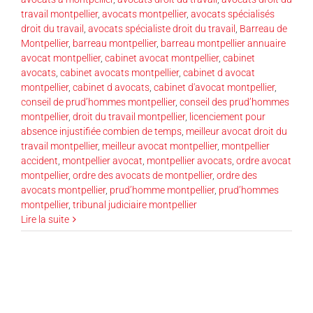
travail montpellier
,
avocats montpellier
,
avocats spécialisés
droit du travail
,
avocats spécialiste droit du travail
,
Barreau de
Montpellier
,
barreau montpellier
,
barreau montpellier annuaire
avocat montpellier
,
cabinet avocat montpellier
,
cabinet
avocats
,
cabinet avocats montpellier
,
cabinet d avocat
montpellier
,
cabinet d avocats
,
cabinet d'avocat montpellier
,
conseil de prud’hommes montpellier
,
conseil des prud’hommes
montpellier
,
droit du travail montpellier
,
licenciement pour
absence injustifiée combien de temps
,
meilleur avocat droit du
travail montpellier
,
meilleur avocat montpellier
,
montpellier
accident
,
montpellier avocat
,
montpellier avocats
,
ordre avocat
montpellier
,
ordre des avocats de montpellier
,
ordre des
avocats montpellier
,
prud’homme montpellier
,
prud’hommes
montpellier
,
tribunal judiciaire montpellier
Lire la suite