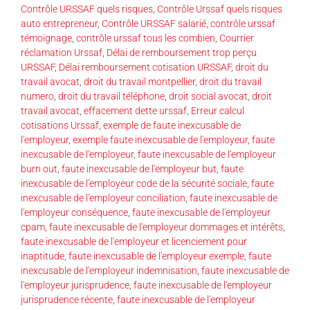
Contrôle URSSAF quels risques
,
Contrôle Urssaf quels risques
auto entrepreneur
,
Contrôle URSSAF salarié
,
contrôle urssaf
témoignage
,
contrôle urssaf tous les combien
,
Courrier
réclamation Urssaf
,
Délai de remboursement trop perçu
URSSAF
,
Délai remboursement cotisation URSSAF
,
droit du
travail avocat
,
droit du travail montpellier
,
droit du travail
numero
,
droit du travail téléphone
,
droit social avocat
,
droit
travail avocat
,
effacement dette urssaf
,
Erreur calcul
cotisations Urssaf
,
exemple de faute inexcusable de
l'employeur
,
exemple faute inexcusable de l'employeur
,
faute
inexcusable de l'employeur
,
faute inexcusable de l'employeur
burn out
,
faute inexcusable de l'employeur but
,
faute
inexcusable de l'employeur code de la sécurité sociale
,
faute
inexcusable de l'employeur conciliation
,
faute inexcusable de
l'employeur conséquence
,
faute inexcusable de l'employeur
cpam
,
faute inexcusable de l'employeur dommages et intérêts
,
faute inexcusable de l'employeur et licenciement pour
inaptitude
,
faute inexcusable de l'employeur exemple
,
faute
inexcusable de l'employeur indemnisation
,
faute inexcusable de
l'employeur jurisprudence
,
faute inexcusable de l'employeur
jurisprudence récente
,
faute inexcusable de l'employeur