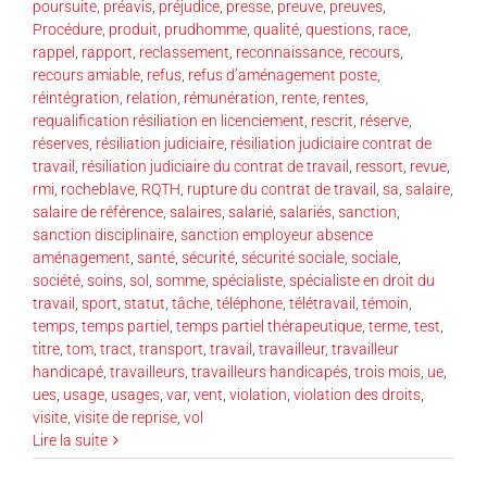
poursuite
,
préavis
,
préjudice
,
presse
,
preuve
,
preuves
,
Procédure
,
produit
,
prudhomme
,
qualité
,
questions
,
race
,
rappel
,
rapport
,
reclassement
,
reconnaissance
,
recours
,
recours amiable
,
refus
,
refus d’aménagement poste
,
réintégration
,
relation
,
rémunération
,
rente
,
rentes
,
requalification résiliation en licenciement
,
rescrit
,
réserve
,
réserves
,
résiliation judiciaire
,
résiliation judiciaire contrat de
travail
,
résiliation judiciaire du contrat de travail
,
ressort
,
revue
,
rmi
,
rocheblave
,
RQTH
,
rupture du contrat de travail
,
sa
,
salaire
,
salaire de référence
,
salaires
,
salarié
,
salariés
,
sanction
,
sanction disciplinaire
,
sanction employeur absence
aménagement
,
santé
,
sécurité
,
sécurité sociale
,
sociale
,
société
,
soins
,
sol
,
somme
,
spécialiste
,
spécialiste en droit du
travail
,
sport
,
statut
,
tâche
,
téléphone
,
télétravail
,
témoin
,
temps
,
temps partiel
,
temps partiel thérapeutique
,
terme
,
test
,
titre
,
tom
,
tract
,
transport
,
travail
,
travailleur
,
travailleur
handicapé
,
travailleurs
,
travailleurs handicapés
,
trois mois
,
ue
,
ues
,
usage
,
usages
,
var
,
vent
,
violation
,
violation des droits
,
visite
,
visite de reprise
,
vol
Lire la suite