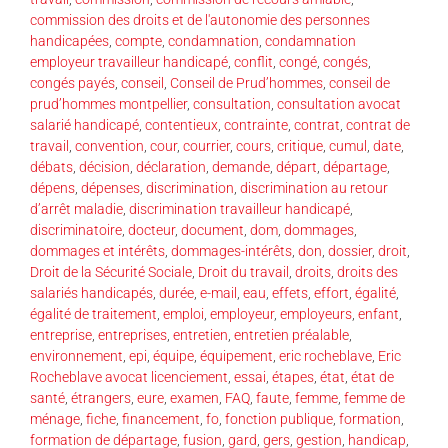
commission des droits et de l'autonomie des personnes
handicapées
,
compte
,
condamnation
,
condamnation
employeur travailleur handicapé
,
conflit
,
congé
,
congés
,
congés payés
,
conseil
,
Conseil de Prud’hommes
,
conseil de
prud’hommes montpellier
,
consultation
,
consultation avocat
salarié handicapé
,
contentieux
,
contrainte
,
contrat
,
contrat de
travail
,
convention
,
cour
,
courrier
,
cours
,
critique
,
cumul
,
date
,
débats
,
décision
,
déclaration
,
demande
,
départ
,
départage
,
dépens
,
dépenses
,
discrimination
,
discrimination au retour
d’arrêt maladie
,
discrimination travailleur handicapé
,
discriminatoire
,
docteur
,
document
,
dom
,
dommages
,
dommages et intérêts
,
dommages-intérêts
,
don
,
dossier
,
droit
,
Droit de la Sécurité Sociale
,
Droit du travail
,
droits
,
droits des
salariés handicapés
,
durée
,
e-mail
,
eau
,
effets
,
effort
,
égalité
,
égalité de traitement
,
emploi
,
employeur
,
employeurs
,
enfant
,
entreprise
,
entreprises
,
entretien
,
entretien préalable
,
environnement
,
epi
,
équipe
,
équipement
,
eric rocheblave
,
Eric
Rocheblave avocat licenciement
,
essai
,
étapes
,
état
,
état de
santé
,
étrangers
,
eure
,
examen
,
FAQ
,
faute
,
femme
,
femme de
ménage
,
fiche
,
financement
,
fo
,
fonction publique
,
formation
,
formation de départage
,
fusion
,
gard
,
gers
,
gestion
,
handicap
,