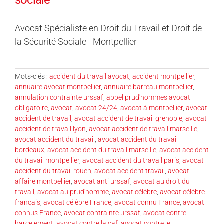
Avocat Spécialiste en Droit du Travail et Droit de
la Sécurité Sociale - Montpellier
Mots-clés :
accident du travail avocat
,
accident montpellier
,
annuaire avocat montpellier
,
annuaire barreau montpellier
,
annulation contrainte urssaf
,
appel prud'hommes avocat
obligatoire
,
avocat
,
avocat 24/24
,
avocat à montpellier
,
avocat
accident de travail
,
avocat accident de travail grenoble
,
avocat
accident de travail lyon
,
avocat accident de travail marseille
,
avocat accident du travail
,
avocat accident du travail
bordeaux
,
avocat accident du travail marseille
,
avocat accident
du travail montpellier
,
avocat accident du travail paris
,
avocat
accident du travail rouen
,
avocat accident travail
,
avocat
affaire montpellier
,
avocat anti urssaf
,
avocat au droit du
travail
,
avocat au prud'homme
,
avocat célèbre
,
avocat célèbre
français
,
avocat célèbre France
,
avocat connu France
,
avocat
connus France
,
avocat contrainte urssaf
,
avocat contre
harcelement
,
avocat contre la caf
,
avocat contre le