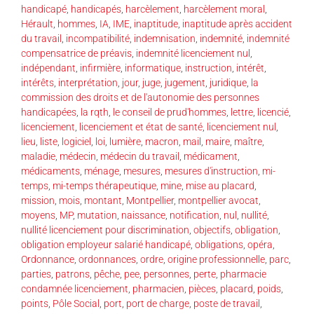
handicapé
,
handicapés
,
harcèlement
,
harcèlement moral
,
Hérault
,
hommes
,
IA
,
IME
,
inaptitude
,
inaptitude après accident
du travail
,
incompatibilité
,
indemnisation
,
indemnité
,
indemnité
compensatrice de préavis
,
indemnité licenciement nul
,
indépendant
,
infirmière
,
informatique
,
instruction
,
intérêt
,
intérêts
,
interprétation
,
jour
,
juge
,
jugement
,
juridique
,
la
commission des droits et de l'autonomie des personnes
handicapées
,
la rqth
,
le conseil de prud'hommes
,
lettre
,
licencié
,
licenciement
,
licenciement et état de santé
,
licenciement nul
,
lieu
,
liste
,
logiciel
,
loi
,
lumière
,
macron
,
mail
,
maire
,
maître
,
maladie
,
médecin
,
médecin du travail
,
médicament
,
médicaments
,
ménage
,
mesures
,
mesures d'instruction
,
mi-
temps
,
mi-temps thérapeutique
,
mine
,
mise au placard
,
mission
,
mois
,
montant
,
Montpellier
,
montpellier avocat
,
moyens
,
MP
,
mutation
,
naissance
,
notification
,
nul
,
nullité
,
nullité licenciement pour discrimination
,
objectifs
,
obligation
,
obligation employeur salarié handicapé
,
obligations
,
opéra
,
Ordonnance
,
ordonnances
,
ordre
,
origine professionnelle
,
parc
,
parties
,
patrons
,
pêche
,
pee
,
personnes
,
perte
,
pharmacie
condamnée licenciement
,
pharmacien
,
pièces
,
placard
,
poids
,
points
,
Pôle Social
,
port
,
port de charge
,
poste de travail
,