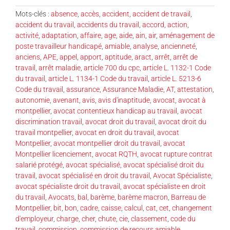
Mots-clés :
absence
,
accès
,
accident
,
accident de travail
,
accident du travail
,
accidents du travail
,
accord
,
action
,
activité
,
adaptation
,
affaire
,
age
,
aide
,
ain
,
air
,
aménagement de
poste travailleur handicapé
,
amiable
,
analyse
,
ancienneté
,
anciens
,
APE
,
appel
,
apport
,
aptitude
,
aract
,
arrêt
,
arrêt de
travail
,
arrêt maladie
,
article 700 du cpc
,
article L. 1132-1 Code
du travail
,
article L. 1134-1 Code du travail
,
article L. 5213-6
Code du travail
,
assurance
,
Assurance Maladie
,
AT
,
attestation
,
autonomie
,
avenant
,
avis
,
avis d'inaptitude
,
avocat
,
avocat à
montpellier
,
avocat contentieux handicap au travail
,
avocat
discrimination travail
,
avocat droit du travail
,
avocat droit du
travail montpellier
,
avocat en droit du travail
,
avocat
Montpellier
,
avocat montpellier droit du travail
,
avocat
Montpellier licenciement
,
avocat RQTH
,
avocat rupture contrat
salarié protégé
,
avocat spécialisé
,
avocat spécialisé droit du
travail
,
avocat spécialisé en droit du travail
,
Avocat Spécialiste
,
avocat spécialiste droit du travail
,
avocat spécialiste en droit
du travail
,
Avocats
,
bal
,
barème
,
barème macron
,
Barreau de
Montpellier
,
bit
,
bon
,
cadre
,
caisse
,
calcul
,
cat
,
cet
,
changement
d'employeur
,
charge
,
cher
,
chute
,
cie
,
classement
,
code du
travail
,
commission
,
commission de recours amiable
,