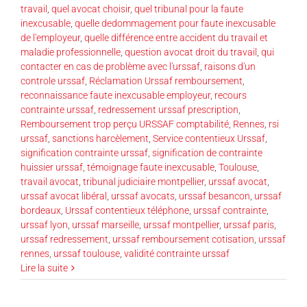
travail
,
quel avocat choisir
,
quel tribunal pour la faute
inexcusable
,
quelle dedommagement pour faute inexcusable
de l'employeur
,
quelle différence entre accident du travail et
maladie professionnelle
,
question avocat droit du travail
,
qui
contacter en cas de problème avec l'urssaf
,
raisons d'un
controle urssaf
,
Réclamation Urssaf remboursement
,
reconnaissance faute inexcusable employeur
,
recours
contrainte urssaf
,
redressement urssaf prescription
,
Remboursement trop perçu URSSAF comptabilité
,
Rennes
,
rsi
urssaf
,
sanctions harcèlement
,
Service contentieux Urssaf
,
signification contrainte urssaf
,
signification de contrainte
huissier urssaf
,
témoignage faute inexcusable
,
Toulouse
,
travail avocat
,
tribunal judiciaire montpellier
,
urssaf avocat
,
urssaf avocat libéral
,
urssaf avocats
,
urssaf besancon
,
urssaf
bordeaux
,
Urssaf contentieux téléphone
,
urssaf contrainte
,
urssaf lyon
,
urssaf marseille
,
urssaf montpellier
,
urssaf paris
,
urssaf redressement
,
urssaf remboursement cotisation
,
urssaf
rennes
,
urssaf toulouse
,
validité contrainte urssaf
Lire la suite