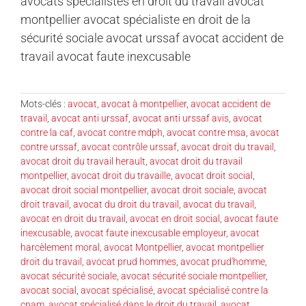
avocats spécialistes en droit du travail avocat
montpellier avocat spécialiste en droit de la
sécurité sociale avocat urssaf avocat accident de
travail avocat faute inexcusable
Mots-clés :
avocat
,
avocat à montpellier
,
avocat accident de
travail
,
avocat anti urssaf
,
avocat anti urssaf avis
,
avocat
contre la caf
,
avocat contre mdph
,
avocat contre msa
,
avocat
contre urssaf
,
avocat contrôle urssaf
,
avocat droit du travail
,
avocat droit du travail herault
,
avocat droit du travail
montpellier
,
avocat droit du travaille
,
avocat droit social
,
avocat droit social montpellier
,
avocat droit sociale
,
avocat
droit travail
,
avocat du droit du travail
,
avocat du travail
,
avocat en droit du travail
,
avocat en droit social
,
avocat faute
inexcusable
,
avocat faute inexcusable employeur
,
avocat
harcèlement moral
,
avocat Montpellier
,
avocat montpellier
droit du travail
,
avocat prud hommes
,
avocat prud'homme
,
avocat sécurité sociale
,
avocat sécurité sociale montpellier
,
avocat social
,
avocat spécialisé
,
avocat spécialisé contre la
cpam
,
avocat spécialisé dans le droit du travail
,
avocat