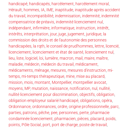
handicapé
,
handicapés
,
harcèlement
,
harcèlement moral
,
Hérault
,
hommes
,
IA
,
IME
,
inaptitude
,
inaptitude après accident
du travail
,
incompatibilité
,
indemnisation
,
indemnité
,
indemnité
compensatrice de préavis
,
indemnité licenciement nul
,
indépendant
,
infirmière
,
informatique
,
instruction
,
intérêt
,
intérêts
,
interprétation
,
jour
,
juge
,
jugement
,
juridique
,
la
commission des droits et de l'autonomie des personnes
handicapées
,
la rqth
,
le conseil de prud'hommes
,
lettre
,
licencié
,
licenciement
,
licenciement et état de santé
,
licenciement nul
,
lieu
,
liste
,
logiciel
,
loi
,
lumière
,
macron
,
mail
,
maire
,
maître
,
maladie
,
médecin
,
médecin du travail
,
médicament
,
médicaments
,
ménage
,
mesures
,
mesures d'instruction
,
mi-
temps
,
mi-temps thérapeutique
,
mine
,
mise au placard
,
mission
,
mois
,
montant
,
Montpellier
,
montpellier avocat
,
moyens
,
MP
,
mutation
,
naissance
,
notification
,
nul
,
nullité
,
nullité licenciement pour discrimination
,
objectifs
,
obligation
,
obligation employeur salarié handicapé
,
obligations
,
opéra
,
Ordonnance
,
ordonnances
,
ordre
,
origine professionnelle
,
parc
,
parties
,
patrons
,
pêche
,
pee
,
personnes
,
perte
,
pharmacie
condamnée licenciement
,
pharmacien
,
pièces
,
placard
,
poids
,
points
,
Pôle Social
,
port
,
port de charge
,
poste de travail
,