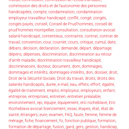
commission des droits et de l'autonomie des personnes
handicapées
,
compte
,
condamnation
,
condamnation
employeur travailleur handicapé
,
conflit
,
congé
,
congés
,
congés payés
,
conseil
,
Conseil de Prud’hommes
,
conseil de
prud’hommes montpellier
,
consultation
,
consultation avocat
salarié handicapé
,
contentieux
,
contrainte
,
contrat
,
contrat de
travail
,
convention
,
cour
,
courrier
,
cours
,
critique
,
cumul
,
date
,
débats
,
décision
,
déclaration
,
demande
,
départ
,
départage
,
dépens
,
dépenses
,
discrimination
,
discrimination au retour
d’arrêt maladie
,
discrimination travailleur handicapé
,
discriminatoire
,
docteur
,
document
,
dom
,
dommages
,
dommages et intérêts
,
dommages-intérêts
,
don
,
dossier
,
droit
,
Droit de la Sécurité Sociale
,
Droit du travail
,
droits
,
droits des
salariés handicapés
,
durée
,
e-mail
,
eau
,
effets
,
effort
,
égalité
,
égalité de traitement
,
emploi
,
employeur
,
employeurs
,
enfant
,
entreprise
,
entreprises
,
entretien
,
entretien préalable
,
environnement
,
epi
,
équipe
,
équipement
,
eric rocheblave
,
Eric
Rocheblave avocat licenciement
,
essai
,
étapes
,
état
,
état de
santé
,
étrangers
,
eure
,
examen
,
FAQ
,
faute
,
femme
,
femme de
ménage
,
fiche
,
financement
,
fo
,
fonction publique
,
formation
,
formation de départage
,
fusion
,
gard
,
gers
,
gestion
,
handicap
,