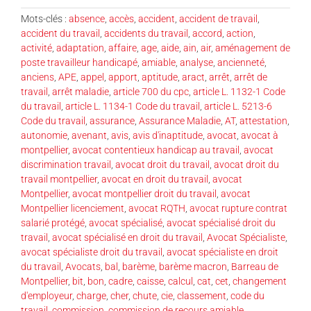
Mots-clés :
absence
,
accès
,
accident
,
accident de travail
,
accident du travail
,
accidents du travail
,
accord
,
action
,
activité
,
adaptation
,
affaire
,
age
,
aide
,
ain
,
air
,
aménagement de
poste travailleur handicapé
,
amiable
,
analyse
,
ancienneté
,
anciens
,
APE
,
appel
,
apport
,
aptitude
,
aract
,
arrêt
,
arrêt de
travail
,
arrêt maladie
,
article 700 du cpc
,
article L. 1132-1 Code
du travail
,
article L. 1134-1 Code du travail
,
article L. 5213-6
Code du travail
,
assurance
,
Assurance Maladie
,
AT
,
attestation
,
autonomie
,
avenant
,
avis
,
avis d'inaptitude
,
avocat
,
avocat à
montpellier
,
avocat contentieux handicap au travail
,
avocat
discrimination travail
,
avocat droit du travail
,
avocat droit du
travail montpellier
,
avocat en droit du travail
,
avocat
Montpellier
,
avocat montpellier droit du travail
,
avocat
Montpellier licenciement
,
avocat RQTH
,
avocat rupture contrat
salarié protégé
,
avocat spécialisé
,
avocat spécialisé droit du
travail
,
avocat spécialisé en droit du travail
,
Avocat Spécialiste
,
avocat spécialiste droit du travail
,
avocat spécialiste en droit
du travail
,
Avocats
,
bal
,
barème
,
barème macron
,
Barreau de
Montpellier
,
bit
,
bon
,
cadre
,
caisse
,
calcul
,
cat
,
cet
,
changement
d'employeur
,
charge
,
cher
,
chute
,
cie
,
classement
,
code du
travail
,
commission
,
commission de recours amiable
,