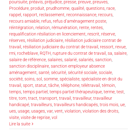
poursuite
,
préavis
,
préjudice
,
presse
,
preuve
,
preuves
,
Procédure
,
produit
,
prudhomme
,
qualité
,
questions
,
race
,
rappel
,
rapport
,
reclassement
,
reconnaissance
,
recours
,
recours amiable
,
refus
,
refus d’aménagement poste
,
réintégration
,
relation
,
rémunération
,
rente
,
rentes
,
requalification résiliation en licenciement
,
rescrit
,
réserve
,
réserves
,
résiliation judiciaire
,
résiliation judiciaire contrat de
travail
,
résiliation judiciaire du contrat de travail
,
ressort
,
revue
,
rmi
,
rocheblave
,
RQTH
,
rupture du contrat de travail
,
sa
,
salaire
,
salaire de référence
,
salaires
,
salarié
,
salariés
,
sanction
,
sanction disciplinaire
,
sanction employeur absence
aménagement
,
santé
,
sécurité
,
sécurité sociale
,
sociale
,
société
,
soins
,
sol
,
somme
,
spécialiste
,
spécialiste en droit du
travail
,
sport
,
statut
,
tâche
,
téléphone
,
télétravail
,
témoin
,
temps
,
temps partiel
,
temps partiel thérapeutique
,
terme
,
test
,
titre
,
tom
,
tract
,
transport
,
travail
,
travailleur
,
travailleur
handicapé
,
travailleurs
,
travailleurs handicapés
,
trois mois
,
ue
,
ues
,
usage
,
usages
,
var
,
vent
,
violation
,
violation des droits
,
visite
,
visite de reprise
,
vol
Lire la suite