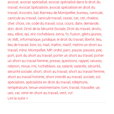
avocat
,
avocat spécialisé
,
avocat spécialisé dans le droit du
travail
,
Avocat Spécialiste
,
avocat spécialiste en droit du
travail
,
Avocats
,
bal
,
Barreau de Montpellier
,
bureau
,
canicule
,
canicule au travail
,
canicule travail
,
casse
,
cat
,
cet
,
chaleur
,
cher
,
choix
,
cie
,
code du travail
,
cour
,
cours
,
date
,
demande
,
don
,
droit
,
Droit de la Sécurité Sociale
,
Droit du travail
,
droits
,
eau
,
elève
,
epi
,
eric rocheblave
,
extra
,
fo
,
fusion
,
gilets jaunes
,
IA
,
IME
,
informatique
,
juridique
,
le droit du travail
,
liberté
,
lieu
,
lieu de travail
,
liste
,
loi
,
mail
,
maître
,
matif
,
mettre un short au
travail
,
mine
,
Montpellier
,
MP
,
ordre
,
parc
,
pause
,
pauses
,
pee
,
port
,
port du short au travail
,
porter un short au travail
,
porter
un short au travail femme
,
presse
,
questions
,
rappel
,
ratures
,
relation
,
revue
,
rmi
,
rocheblave
,
sa
,
salarié
,
salariés
,
sécurité
,
sécurité sociale
,
short
,
short au travail
,
short au travail femme
,
short au travail homme
,
short interdit au travail
,
sociale
,
sol
,
spécialiste
,
spécialiste en droit du travail
,
téléphone
,
température
,
tenue vestimentaire
,
tom
,
travail
,
travailler
,
ue
,
ues
,
var
,
venir en short au travail
,
vent
,
vol
Lire la suite