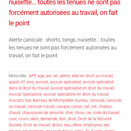
nuisette… toutes les tenues ne sont pas
forcément autorisées au travail, on fait
le point
Alerte canicule : shorts, tongs, nuisette… toutes
les tenues ne sont pas forcément autorisées au
travail, on fait le point
Mots-clés :
AFP
,
age
,
ain
,
air
,
alerte
,
aller en short au travail
,
appel
,
AT
,
avis
,
avocat
,
avocat spécialisé
,
avocat spécialisé
dans le droit du travail
,
avocat spécialisé en droit du travail
,
Avocat Spécialiste
,
avocat spécialiste en droit du travail
,
Avocats
,
bal
,
Barreau de Montpellier
,
bureau
,
canicule
,
canicule
au travail
,
canicule travail
,
casque
,
casse
,
cat
,
cet
,
chaleur
,
chaud
,
chaussures de sécurité
,
cher
,
choix
,
cie
,
code du travail
,
cour
,
cours
,
date
,
demande
,
don
,
droit
,
Droit de la Sécurité
Sociale
,
Droit du travail
,
droits
,
eau
,
elève
,
employeur
,
epi
,
équipe
,
équipement
,
eric rocheblave
,
extra
,
fo
,
fusion
,
gants
,