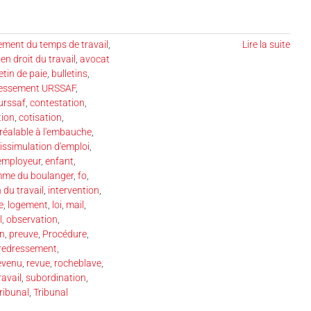
ent du temps de travail
,
Lire la suite
en droit du travail
,
avocat
etin de paie
,
bulletins
,
ressement URSSAF
,
urssaf
,
contestation
,
tion
,
cotisation
,
réalable à l'embauche
,
issimulation d'emploi
,
employeur
,
enfant
,
mme du boulanger
,
fo
,
 du travail
,
intervention
,
ge
,
logement
,
loi
,
mail
,
l
,
observation
,
on
,
preuve
,
Procédure
,
redressement
,
evenu
,
revue
,
rocheblave
,
ravail
,
subordination
,
ribunal
,
Tribunal