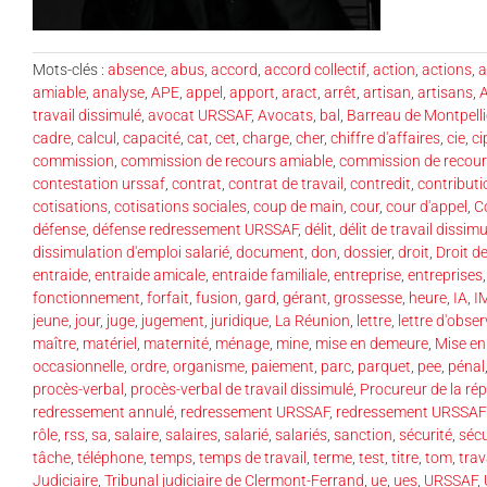
Mots-clés :
absence
,
abus
,
accord
,
accord collectif
,
action
,
actions
,
a
amiable
,
analyse
,
APE
,
appel
,
apport
,
aract
,
arrêt
,
artisan
,
artisans
,
travail dissimulé
,
avocat URSSAF
,
Avocats
,
bal
,
Barreau de Montpelli
cadre
,
calcul
,
capacité
,
cat
,
cet
,
charge
,
cher
,
chiffre d'affaires
,
cie
,
ci
commission
,
commission de recours amiable
,
commission de recour
contestation urssaf
,
contrat
,
contrat de travail
,
contredit
,
contributi
cotisations
,
cotisations sociales
,
coup de main
,
cour
,
cour d'appel
,
C
défense
,
défense redressement URSSAF
,
délit
,
délit de travail dissimu
dissimulation d'emploi salarié
,
document
,
don
,
dossier
,
droit
,
Droit de
entraide
,
entraide amicale
,
entraide familiale
,
entreprise
,
entreprises
fonctionnement
,
forfait
,
fusion
,
gard
,
gérant
,
grossesse
,
heure
,
IA
,
I
jeune
,
jour
,
juge
,
jugement
,
juridique
,
La Réunion
,
lettre
,
lettre d'obse
maître
,
matériel
,
maternité
,
ménage
,
mine
,
mise en demeure
,
Mise e
occasionnelle
,
ordre
,
organisme
,
paiement
,
parc
,
parquet
,
pee
,
pénal
procès-verbal
,
procès-verbal de travail dissimulé
,
Procureur de la ré
redressement annulé
,
redressement URSSAF
,
redressement URSSAF p
rôle
,
rss
,
sa
,
salaire
,
salaires
,
salarié
,
salariés
,
sanction
,
sécurité
,
sécu
tâche
,
téléphone
,
temps
,
temps de travail
,
terme
,
test
,
titre
,
tom
,
trav
Judiciaire
,
Tribunal judiciaire de Clermont-Ferrand
,
ue
,
ues
,
URSSAF
,