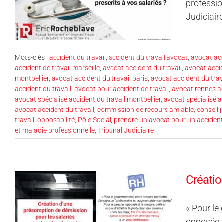
professio
Judiciaire
Mots-clés :
accident du travail
,
accident du travail avocat
,
avocat acc
accident de travail marseille
,
avocat accident du travail
,
avocat acci
montpellier
,
avocat accident du travail paris
,
avocat accident du trav
accident du travail
,
avocat pour accident de travail
,
avocat rennes ac
avocat spécialisé accident du travail montpellier
,
avocat spécialisé a
avocat accident du travail
,
commission de recours amiable
,
conseil 
travail
,
opposabilité
,
Pôle Social
,
prendre un avocat pour un accident 
et maladie professionnelle
,
Tribunal Judiciaire
Créatio
« Pour l
opposée à