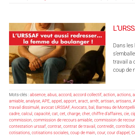
L’URSSA
Dans les 
s’emballe
travail a
coup de m
Mots-clés :
absence
,
abus
,
accord
,
accord collectif
,
action
,
actions
,
a
amiable
,
analyse
,
APE
,
appel
,
apport
,
aract
,
arrêt
,
artisan
,
artisans
,
travail dissimulé
,
avocat URSSAF
,
Avocats
,
bal
,
Barreau de Montpelli
cadre
,
calcul
,
capacité
,
cat
,
cet
,
charge
,
cher
,
chiffre d'affaires
,
cie
,
ci
commission
,
commission de recours amiable
,
commission de recour
contestation urssaf
,
contrat
,
contrat de travail
,
contredit
,
contributi
cotisations
,
cotisations sociales
,
coup de main
,
cour
,
cour d'appel
,
C