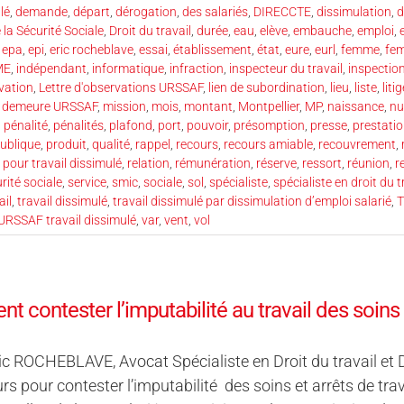
lé
,
demande
,
départ
,
dérogation
,
des salariés
,
DIRECCTE
,
dissimulation
,
d
 la Sécurité Sociale
,
Droit du travail
,
durée
,
eau
,
elève
,
embauche
,
emploi
,
,
epa
,
epi
,
eric rocheblave
,
essai
,
établissement
,
état
,
eure
,
eurl
,
femme
,
fe
ME
,
indépendant
,
informatique
,
infraction
,
inspecteur du travail
,
inspection
rvation
,
Lettre d'observations URSSAF
,
lien de subordination
,
lieu
,
liste
,
liti
n demeure URSSAF
,
mission
,
mois
,
montant
,
Montpellier
,
MP
,
naissance
,
nu
,
pénalité
,
pénalités
,
plafond
,
port
,
pouvoir
,
présomption
,
presse
,
prestati
publique
,
produit
,
qualité
,
rappel
,
recours
,
recours amiable
,
recouvrement
,
our travail dissimulé
,
relation
,
rémunération
,
réserve
,
ressort
,
réunion
,
r
rité sociale
,
service
,
smic
,
sociale
,
sol
,
spécialiste
,
spécialiste en droit du t
ail
,
travail dissimulé
,
travail dissimulé par dissimulation d’emploi salarié
,
T
URSSAF travail dissimulé
,
var
,
vent
,
vol
 contester l’imputabilité au travail des soins e
ic ROCHEBLAVE, Avocat Spécialiste en Droit du travail et Dro
s pour contester l’imputabilité des soins et arrêts de tra