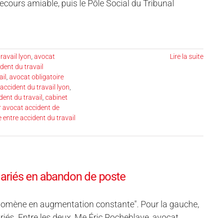
ecours amiable, puis le Pôle Social du Tribunal
ravail lyon
,
avocat
Lire la suite
dent du travail
ail
,
avocat obligatoire
accident du travail lyon
,
dent du travail
,
cabinet
r avocat accident de
e entre accident du travail
lariés en abandon de poste
énomène en augmentation constante". Pour la gauche,
lariés. Entre les deux, Me Éric Rocheblave, avocat