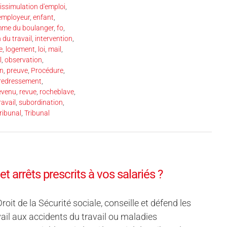
issimulation d'emploi
,
employeur
,
enfant
,
mme du boulanger
,
fo
,
 du travail
,
intervention
,
ge
,
logement
,
loi
,
mail
,
l
,
observation
,
on
,
preuve
,
Procédure
,
redressement
,
evenu
,
revue
,
rocheblave
,
ravail
,
subordination
,
ribunal
,
Tribunal
t arrêts prescrits à vos salariés ?
it de la Sécurité sociale, conseille et défend les
vail aux accidents du travail ou maladies