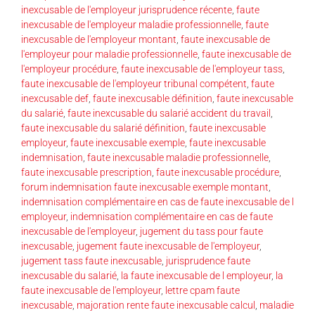
inexcusable de l'employeur jurisprudence récente
,
faute
inexcusable de l'employeur maladie professionnelle
,
faute
inexcusable de l'employeur montant
,
faute inexcusable de
l'employeur pour maladie professionnelle
,
faute inexcusable de
l'employeur procédure
,
faute inexcusable de l'employeur tass
,
faute inexcusable de l'employeur tribunal compétent
,
faute
inexcusable def
,
faute inexcusable définition
,
faute inexcusable
du salarié
,
faute inexcusable du salarié accident du travail
,
faute inexcusable du salarié définition
,
faute inexcusable
employeur
,
faute inexcusable exemple
,
faute inexcusable
indemnisation
,
faute inexcusable maladie professionnelle
,
faute inexcusable prescription
,
faute inexcusable procédure
,
forum indemnisation faute inexcusable exemple montant
,
indemnisation complémentaire en cas de faute inexcusable de l
employeur
,
indemnisation complémentaire en cas de faute
inexcusable de l'employeur
,
jugement du tass pour faute
inexcusable
,
jugement faute inexcusable de l'employeur
,
jugement tass faute inexcusable
,
jurisprudence faute
inexcusable du salarié
,
la faute inexcusable de l employeur
,
la
faute inexcusable de l'employeur
,
lettre cpam faute
inexcusable
,
majoration rente faute inexcusable calcul
,
maladie