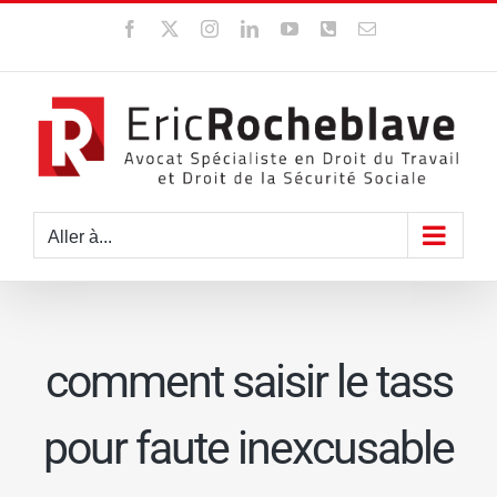
Passer
Facebook
X
Instagram
LinkedIn
YouTube
WhatsApp
Email
au
contenu
Aller à...
comment saisir le tass
pour faute inexcusable