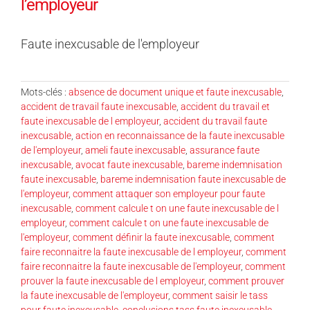
l’employeur
Faute inexcusable de l'employeur
Mots-clés :
absence de document unique et faute inexcusable
,
accident de travail faute inexcusable
,
accident du travail et
faute inexcusable de l employeur
,
accident du travail faute
inexcusable
,
action en reconnaissance de la faute inexcusable
de l'employeur
,
ameli faute inexcusable
,
assurance faute
inexcusable
,
avocat faute inexcusable
,
bareme indemnisation
faute inexcusable
,
bareme indemnisation faute inexcusable de
l'employeur
,
comment attaquer son employeur pour faute
inexcusable
,
comment calcule t on une faute inexcusable de l
employeur
,
comment calcule t on une faute inexcusable de
l'employeur
,
comment définir la faute inexcusable
,
comment
faire reconnaitre la faute inexcusable de l employeur
,
comment
faire reconnaitre la faute inexcusable de l'employeur
,
comment
prouver la faute inexcusable de l employeur
,
comment prouver
la faute inexcusable de l'employeur
,
comment saisir le tass
pour faute inexcusable
,
conclusions tass faute inexcusable
,