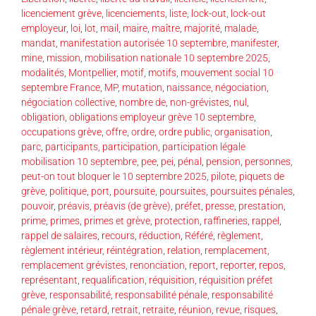
licenciement grève
,
licenciements
,
liste
,
lock-out
,
lock-out
employeur
,
loi
,
lot
,
mail
,
maire
,
maître
,
majorité
,
malade
,
mandat
,
manifestation autorisée 10 septembre
,
manifester
,
mine
,
mission
,
mobilisation nationale 10 septembre 2025
,
modalités
,
Montpellier
,
motif
,
motifs
,
mouvement social 10
septembre France
,
MP
,
mutation
,
naissance
,
négociation
,
négociation collective
,
nombre de
,
non-grévistes
,
nul
,
obligation
,
obligations employeur grève 10 septembre
,
occupations grève
,
offre
,
ordre
,
ordre public
,
organisation
,
parc
,
participants
,
participation
,
participation légale
mobilisation 10 septembre
,
pee
,
pei
,
pénal
,
pension
,
personnes
,
peut-on tout bloquer le 10 septembre 2025
,
pilote
,
piquets de
grève
,
politique
,
port
,
poursuite
,
poursuites
,
poursuites pénales
,
pouvoir
,
préavis
,
préavis (de grève)
,
préfet
,
presse
,
prestation
,
prime
,
primes
,
primes et grève
,
protection
,
raffineries
,
rappel
,
rappel de salaires
,
recours
,
réduction
,
Référé
,
règlement
,
règlement intérieur
,
réintégration
,
relation
,
remplacement
,
remplacement grévistes
,
renonciation
,
report
,
reporter
,
repos
,
représentant
,
requalification
,
réquisition
,
réquisition préfet
grève
,
responsabilité
,
responsabilité pénale
,
responsabilité
pénale grève
,
retard
,
retrait
,
retraite
,
réunion
,
revue
,
risques
,