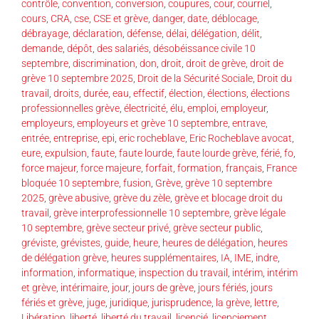
contrôle
,
convention
,
conversion
,
coupures
,
cour
,
courriel
,
cours
,
CRA
,
cse
,
CSE et grève
,
danger
,
date
,
déblocage
,
débrayage
,
déclaration
,
défense
,
délai
,
délégation
,
délit
,
demande
,
dépôt
,
des salariés
,
désobéissance civile 10
septembre
,
discrimination
,
don
,
droit
,
droit de grève
,
droit de
grève 10 septembre 2025
,
Droit de la Sécurité Sociale
,
Droit du
travail
,
droits
,
durée
,
eau
,
effectif
,
élection
,
élections
,
élections
professionnelles grève
,
électricité
,
élu
,
emploi
,
employeur
,
employeurs
,
employeurs et grève 10 septembre
,
entrave
,
entrée
,
entreprise
,
epi
,
eric rocheblave
,
Eric Rocheblave avocat
,
eure
,
expulsion
,
faute
,
faute lourde
,
faute lourde grève
,
férié
,
fo
,
force majeur
,
force majeure
,
forfait
,
formation
,
français
,
France
bloquée 10 septembre
,
fusion
,
Grève
,
grève 10 septembre
2025
,
grève abusive
,
grève du zèle
,
grève et blocage droit du
travail
,
grève interprofessionnelle 10 septembre
,
grève légale
10 septembre
,
grève secteur privé
,
grève secteur public
,
gréviste
,
grévistes
,
guide
,
heure
,
heures de délégation
,
heures
de délégation grève
,
heures supplémentaires
,
IA
,
IME
,
indre
,
information
,
informatique
,
inspection du travail
,
intérim
,
intérim
et grève
,
intérimaire
,
jour
,
jours de grève
,
jours fériés
,
jours
fériés et grève
,
juge
,
juridique
,
jurisprudence
,
la grève
,
lettre
,
Libération
,
liberté
,
liberté du travail
,
licencié
,
licenciement
,