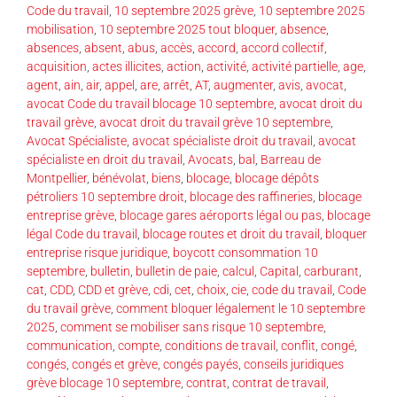
Code du travail
,
10 septembre 2025 grève
,
10 septembre 2025
mobilisation
,
10 septembre 2025 tout bloquer
,
absence
,
absences
,
absent
,
abus
,
accès
,
accord
,
accord collectif
,
acquisition
,
actes illicites
,
action
,
activité
,
activité partielle
,
age
,
agent
,
ain
,
air
,
appel
,
are
,
arrêt
,
AT
,
augmenter
,
avis
,
avocat
,
avocat Code du travail blocage 10 septembre
,
avocat droit du
travail grève
,
avocat droit du travail grève 10 septembre
,
Avocat Spécialiste
,
avocat spécialiste droit du travail
,
avocat
spécialiste en droit du travail
,
Avocats
,
bal
,
Barreau de
Montpellier
,
bénévolat
,
biens
,
blocage
,
blocage dépôts
pétroliers 10 septembre droit
,
blocage des raffineries
,
blocage
entreprise grève
,
blocage gares aéroports légal ou pas
,
blocage
légal Code du travail
,
blocage routes et droit du travail
,
bloquer
entreprise risque juridique
,
boycott consommation 10
septembre
,
bulletin
,
bulletin de paie
,
calcul
,
Capital
,
carburant
,
cat
,
CDD
,
CDD et grève
,
cdi
,
cet
,
choix
,
cie
,
code du travail
,
Code
du travail grève
,
comment bloquer légalement le 10 septembre
2025
,
comment se mobiliser sans risque 10 septembre
,
communication
,
compte
,
conditions de travail
,
conflit
,
congé
,
congés
,
congés et grève
,
congés payés
,
conseils juridiques
grève blocage 10 septembre
,
contrat
,
contrat de travail
,