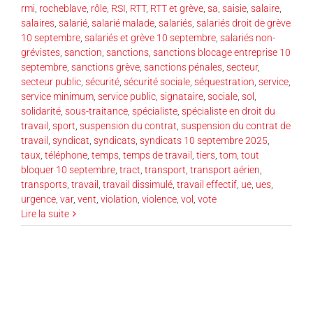
rmi
,
rocheblave
,
rôle
,
RSI
,
RTT
,
RTT et grève
,
sa
,
saisie
,
salaire
,
salaires
,
salarié
,
salarié malade
,
salariés
,
salariés droit de grève
10 septembre
,
salariés et grève 10 septembre
,
salariés non-
grévistes
,
sanction
,
sanctions
,
sanctions blocage entreprise 10
septembre
,
sanctions grève
,
sanctions pénales
,
secteur
,
secteur public
,
sécurité
,
sécurité sociale
,
séquestration
,
service
,
service minimum
,
service public
,
signataire
,
sociale
,
sol
,
solidarité
,
sous-traitance
,
spécialiste
,
spécialiste en droit du
travail
,
sport
,
suspension du contrat
,
suspension du contrat de
travail
,
syndicat
,
syndicats
,
syndicats 10 septembre 2025
,
taux
,
téléphone
,
temps
,
temps de travail
,
tiers
,
tom
,
tout
bloquer 10 septembre
,
tract
,
transport
,
transport aérien
,
transports
,
travail
,
travail dissimulé
,
travail effectif
,
ue
,
ues
,
urgence
,
var
,
vent
,
violation
,
violence
,
vol
,
vote
Lire la suite