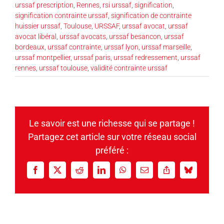
urssaf prescription
,
Rennes
,
rsi urssaf
,
signification
,
signification contrainte urssaf
,
signification de contrainte
huissier urssaf
,
Toulouse
,
URSSAF
,
urssaf avocat
,
urssaf
avocat libéral
,
urssaf avocats
,
urssaf besancon
,
urssaf
bordeaux
,
urssaf contrainte
,
urssaf lyon
,
urssaf marseille
,
urssaf montpellier
,
urssaf paris
,
urssaf redressement
,
urssaf
rennes
,
urssaf toulouse
,
validité contrainte urssaf
Le savoir est une richesse qui se partage !
Partagez cet article sur votre réseau social
préféré :
Facebook
X
Reddit
LinkedIn
WhatsApp
Email
Copy
Bluesky
Link