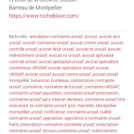
Barreau de Montpellier
https://www.rocheblave.com/
Mots-clés :
annulation contrainte urssaf
,
avocat
,
avocat anti
urssaf
,
avocat contrainte urssaf
,
avocat contre urssaf
,
avocat
contrôle urssaf
,
avocat droit urssaf
,
avocat et urssaf
,
avocat
redressement urssaf
,
avocat rsi urssaf
,
avocat spécialisé
controle urssaf
,
avocat spécialisé urssaf
,
avocat spécialiste
contentieux URSSAF
,
avocat spécialiste urssaf
,
avocat
URSSAF
,
avocat urssaf avocat contre urssaf
,
avocat urssaf
montpellier
,
besancon
,
bordeaux
,
contestation contrainte
urssaf
,
contrainte
,
contrainte de l'urssaf
,
contrainte URSSAF
,
contrainte urssaf opposition
,
contrainte urssaf prescription
,
contrainte urssaf sans mise en demeure
,
contrainte urssaf titre
exécutoire
,
la contrainte urssaf
,
lyon
,
marseille
,
Montpellier
,
montpellier urssaf
,
notification contrainte urssaf
,
nullité
contrainte urssaf
,
opposition
,
opposition à contrainte urssaf
,
Paris
,
prescription contrainte contestée urssaf
,
prescription
contrainte urssaf
,
recours contrainte urssaf
,
redressement