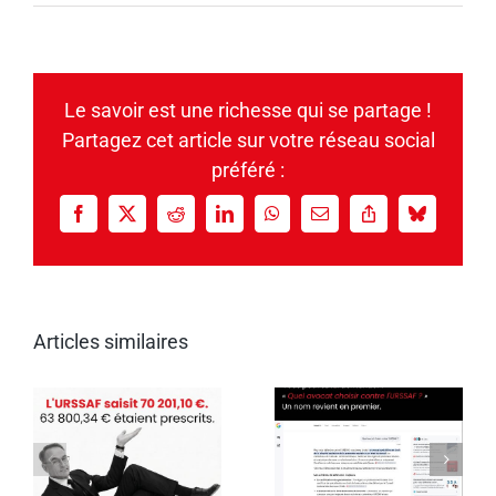
Le savoir est une richesse qui se partage !
Partagez cet article sur votre réseau social
préféré :
Facebook
X
Reddit
LinkedIn
WhatsApp
Email
Copy
Bluesky
Link
Articles similaires