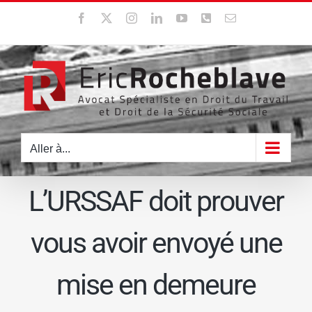
Passer
Facebook
X
Instagram
LinkedIn
YouTube
WhatsApp
Email
au
contenu
Aller à...
L’URSSAF doit prouver
vous avoir envoyé une
mise en demeure