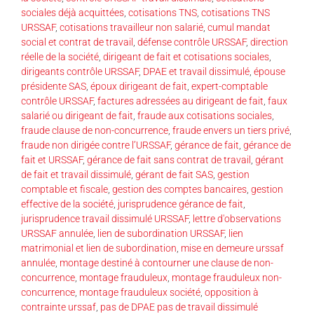
sociales déjà acquittées
,
cotisations TNS
,
cotisations TNS
URSSAF
,
cotisations travailleur non salarié
,
cumul mandat
social et contrat de travail
,
défense contrôle URSSAF
,
direction
réelle de la société
,
dirigeant de fait et cotisations sociales
,
dirigeants contrôle URSSAF
,
DPAE et travail dissimulé
,
épouse
présidente SAS
,
époux dirigeant de fait
,
expert-comptable
contrôle URSSAF
,
factures adressées au dirigeant de fait
,
faux
salarié ou dirigeant de fait
,
fraude aux cotisations sociales
,
fraude clause de non-concurrence
,
fraude envers un tiers privé
,
fraude non dirigée contre l’URSSAF
,
gérance de fait
,
gérance de
fait et URSSAF
,
gérance de fait sans contrat de travail
,
gérant
de fait et travail dissimulé
,
gérant de fait SAS
,
gestion
comptable et fiscale
,
gestion des comptes bancaires
,
gestion
effective de la société
,
jurisprudence gérance de fait
,
jurisprudence travail dissimulé URSSAF
,
lettre d'observations
URSSAF annulée
,
lien de subordination URSSAF
,
lien
matrimonial et lien de subordination
,
mise en demeure urssaf
annulée
,
montage destiné à contourner une clause de non-
concurrence
,
montage frauduleux
,
montage frauduleux non-
concurrence
,
montage frauduleux société
,
opposition à
contrainte urssaf
,
pas de DPAE pas de travail dissimulé