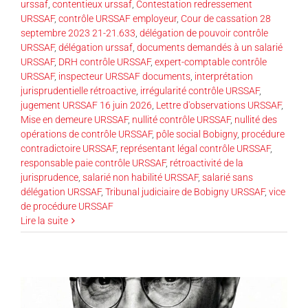
urssaf
,
contentieux urssaf
,
Contestation redressement
URSSAF
,
contrôle URSSAF employeur
,
Cour de cassation 28
septembre 2023 21-21.633
,
délégation de pouvoir contrôle
URSSAF
,
délégation urssaf
,
documents demandés à un salarié
URSSAF
,
DRH contrôle URSSAF
,
expert-comptable contrôle
URSSAF
,
inspecteur URSSAF documents
,
interprétation
jurisprudentielle rétroactive
,
irrégularité contrôle URSSAF
,
jugement URSSAF 16 juin 2026
,
Lettre d'observations URSSAF
,
Mise en demeure URSSAF
,
nullité contrôle URSSAF
,
nullité des
opérations de contrôle URSSAF
,
pôle social Bobigny
,
procédure
contradictoire URSSAF
,
représentant légal contrôle URSSAF
,
responsable paie contrôle URSSAF
,
rétroactivité de la
jurisprudence
,
salarié non habilité URSSAF
,
salarié sans
délégation URSSAF
,
Tribunal judiciaire de Bobigny URSSAF
,
vice
de procédure URSSAF
Lire la suite