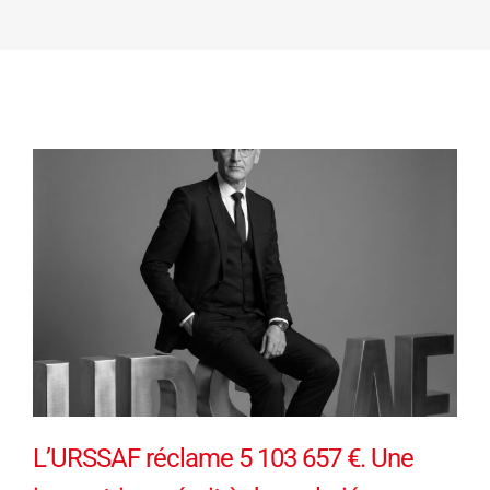
L’URSSAF réclame 5 103 657 €. Une