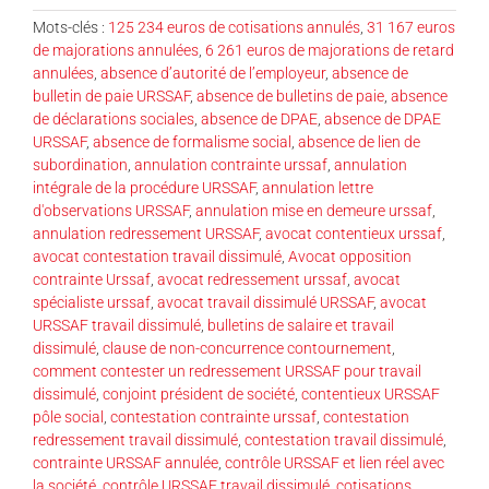
Mots-clés :
125 234 euros de cotisations annulés
,
31 167 euros
de majorations annulées
,
6 261 euros de majorations de retard
annulées
,
absence d’autorité de l’employeur
,
absence de
bulletin de paie URSSAF
,
absence de bulletins de paie
,
absence
de déclarations sociales
,
absence de DPAE
,
absence de DPAE
URSSAF
,
absence de formalisme social
,
absence de lien de
subordination
,
annulation contrainte urssaf
,
annulation
intégrale de la procédure URSSAF
,
annulation lettre
d'observations URSSAF
,
annulation mise en demeure urssaf
,
annulation redressement URSSAF
,
avocat contentieux urssaf
,
avocat contestation travail dissimulé
,
Avocat opposition
contrainte Urssaf
,
avocat redressement urssaf
,
avocat
spécialiste urssaf
,
avocat travail dissimulé URSSAF
,
avocat
URSSAF travail dissimulé
,
bulletins de salaire et travail
dissimulé
,
clause de non-concurrence contournement
,
comment contester un redressement URSSAF pour travail
dissimulé
,
conjoint président de société
,
contentieux URSSAF
pôle social
,
contestation contrainte urssaf
,
contestation
redressement travail dissimulé
,
contestation travail dissimulé
,
contrainte URSSAF annulée
,
contrôle URSSAF et lien réel avec
la société
,
contrôle URSSAF travail dissimulé
,
cotisations