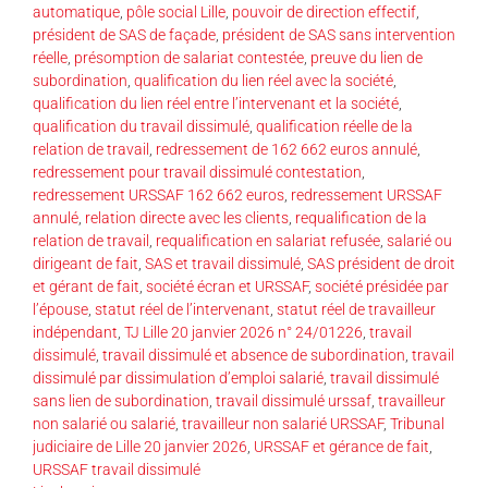
automatique
,
pôle social Lille
,
pouvoir de direction effectif
,
président de SAS de façade
,
président de SAS sans intervention
réelle
,
présomption de salariat contestée
,
preuve du lien de
subordination
,
qualification du lien réel avec la société
,
qualification du lien réel entre l’intervenant et la société
,
qualification du travail dissimulé
,
qualification réelle de la
relation de travail
,
redressement de 162 662 euros annulé
,
redressement pour travail dissimulé contestation
,
redressement URSSAF 162 662 euros
,
redressement URSSAF
annulé
,
relation directe avec les clients
,
requalification de la
relation de travail
,
requalification en salariat refusée
,
salarié ou
dirigeant de fait
,
SAS et travail dissimulé
,
SAS président de droit
et gérant de fait
,
société écran et URSSAF
,
société présidée par
l’épouse
,
statut réel de l’intervenant
,
statut réel de travailleur
indépendant
,
TJ Lille 20 janvier 2026 n° 24/01226
,
travail
dissimulé
,
travail dissimulé et absence de subordination
,
travail
dissimulé par dissimulation d’emploi salarié
,
travail dissimulé
sans lien de subordination
,
travail dissimulé urssaf
,
travailleur
non salarié ou salarié
,
travailleur non salarié URSSAF
,
Tribunal
judiciaire de Lille 20 janvier 2026
,
URSSAF et gérance de fait
,
URSSAF travail dissimulé