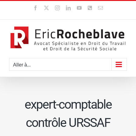
Passer
Facebook
X
Instagram
LinkedIn
YouTube
WhatsApp
Email
au
contenu
Aller à...
expert-comptable
contrôle URSSAF