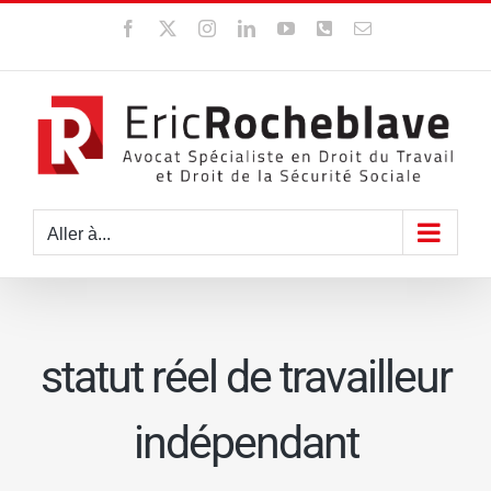
Passer
Facebook
X
Instagram
LinkedIn
YouTube
WhatsApp
Email
au
contenu
Aller à...
statut réel de travailleur
indépendant