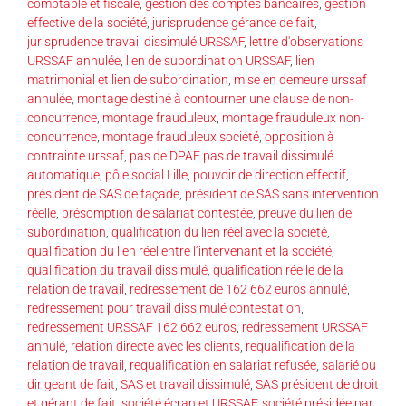
comptable et fiscale
,
gestion des comptes bancaires
,
gestion
effective de la société
,
jurisprudence gérance de fait
,
jurisprudence travail dissimulé URSSAF
,
lettre d'observations
URSSAF annulée
,
lien de subordination URSSAF
,
lien
matrimonial et lien de subordination
,
mise en demeure urssaf
annulée
,
montage destiné à contourner une clause de non-
concurrence
,
montage frauduleux
,
montage frauduleux non-
concurrence
,
montage frauduleux société
,
opposition à
contrainte urssaf
,
pas de DPAE pas de travail dissimulé
automatique
,
pôle social Lille
,
pouvoir de direction effectif
,
président de SAS de façade
,
président de SAS sans intervention
réelle
,
présomption de salariat contestée
,
preuve du lien de
subordination
,
qualification du lien réel avec la société
,
qualification du lien réel entre l’intervenant et la société
,
qualification du travail dissimulé
,
qualification réelle de la
relation de travail
,
redressement de 162 662 euros annulé
,
redressement pour travail dissimulé contestation
,
redressement URSSAF 162 662 euros
,
redressement URSSAF
annulé
,
relation directe avec les clients
,
requalification de la
relation de travail
,
requalification en salariat refusée
,
salarié ou
dirigeant de fait
,
SAS et travail dissimulé
,
SAS président de droit
et gérant de fait
,
société écran et URSSAF
,
société présidée par