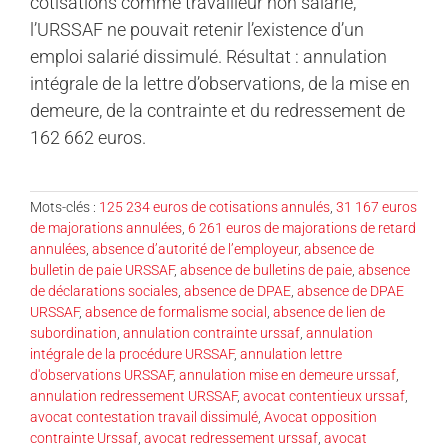
cotisations comme travailleur non salarié,
l’URSSAF ne pouvait retenir l’existence d’un
emploi salarié dissimulé. Résultat : annulation
intégrale de la lettre d’observations, de la mise en
demeure, de la contrainte et du redressement de
162 662 euros.
Mots-clés :
125 234 euros de cotisations annulés
,
31 167 euros
de majorations annulées
,
6 261 euros de majorations de retard
annulées
,
absence d’autorité de l’employeur
,
absence de
bulletin de paie URSSAF
,
absence de bulletins de paie
,
absence
de déclarations sociales
,
absence de DPAE
,
absence de DPAE
URSSAF
,
absence de formalisme social
,
absence de lien de
subordination
,
annulation contrainte urssaf
,
annulation
intégrale de la procédure URSSAF
,
annulation lettre
d'observations URSSAF
,
annulation mise en demeure urssaf
,
annulation redressement URSSAF
,
avocat contentieux urssaf
,
avocat contestation travail dissimulé
,
Avocat opposition
contrainte Urssaf
,
avocat redressement urssaf
,
avocat