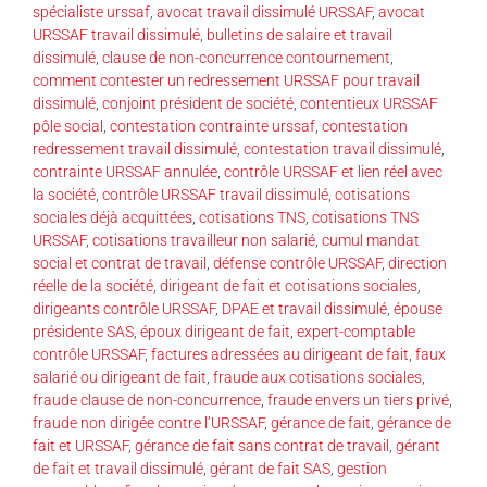
spécialiste urssaf
,
avocat travail dissimulé URSSAF
,
avocat
URSSAF travail dissimulé
,
bulletins de salaire et travail
dissimulé
,
clause de non-concurrence contournement
,
comment contester un redressement URSSAF pour travail
dissimulé
,
conjoint président de société
,
contentieux URSSAF
pôle social
,
contestation contrainte urssaf
,
contestation
redressement travail dissimulé
,
contestation travail dissimulé
,
contrainte URSSAF annulée
,
contrôle URSSAF et lien réel avec
la société
,
contrôle URSSAF travail dissimulé
,
cotisations
sociales déjà acquittées
,
cotisations TNS
,
cotisations TNS
URSSAF
,
cotisations travailleur non salarié
,
cumul mandat
social et contrat de travail
,
défense contrôle URSSAF
,
direction
réelle de la société
,
dirigeant de fait et cotisations sociales
,
dirigeants contrôle URSSAF
,
DPAE et travail dissimulé
,
épouse
présidente SAS
,
époux dirigeant de fait
,
expert-comptable
contrôle URSSAF
,
factures adressées au dirigeant de fait
,
faux
salarié ou dirigeant de fait
,
fraude aux cotisations sociales
,
fraude clause de non-concurrence
,
fraude envers un tiers privé
,
fraude non dirigée contre l’URSSAF
,
gérance de fait
,
gérance de
fait et URSSAF
,
gérance de fait sans contrat de travail
,
gérant
de fait et travail dissimulé
,
gérant de fait SAS
,
gestion