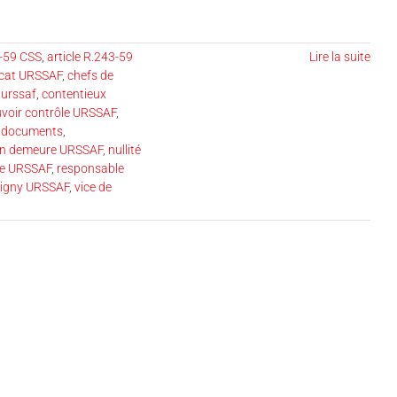
3-59 CSS
,
article R.243-59
Lire la suite
cat URSSAF
,
chefs de
 urssaf
,
contentieux
uvoir contrôle URSSAF
,
 documents
,
en demeure URSSAF
,
nullité
ôle URSSAF
,
responsable
obigny URSSAF
,
vice de