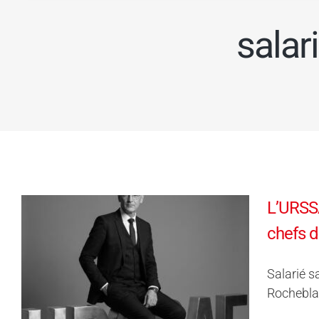
salar
L’URSSA
chefs d
Salarié s
Rocheblav