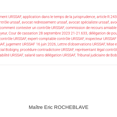
ement URSSAF
,
application dans le temps de la jurisprudence
,
article R.24
ntrôle urssaf
,
avocat redressement urssaf
,
avocat spécialiste urssaf
,
avo
comment contester un contrôle URSSAF
,
commission de recours amiable
yeur
,
Cour de cassation 28 septembre 2023 21-21.633
,
délégation de po
contrôle URSSAF
,
expert-comptable contrôle URSSAF
,
inspecteur URSSAF
SAF
,
jugement URSSAF 16 juin 2026
,
Lettre d'observations URSSAF
,
Mise 
cial Bobigny
,
procédure contradictoire URSSAF
,
représentant légal contr
habilité URSSAF
,
salarié sans délégation URSSAF
,
Tribunal judiciaire de B
Maître Eric
ROCHEBLAVE