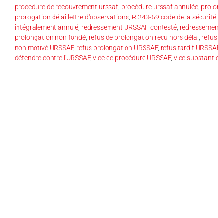
procedure de recouvrement urssaf
,
procédure urssaf annulée
,
prolo
prorogation délai lettre d'observations
,
R 243-59 code de la sécurité 
intégralement annulé
,
redressement URSSAF contesté
,
redressemen
prolongation non fondé
,
refus de prolongation reçu hors délai
,
refus
non motivé URSSAF
,
refus prolongation URSSAF
,
refus tardif URSSA
défendre contre l'URSSAF
,
vice de procédure URSSAF
,
vice substanti