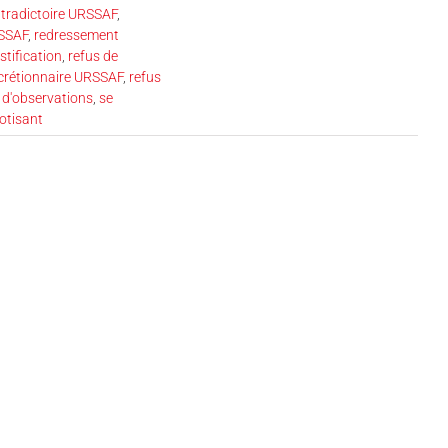
ntradictoire URSSAF
,
RSSAF
,
redressement
stification
,
refus de
scrétionnaire URSSAF
,
refus
e d'observations
,
se
cotisant