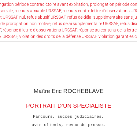
ngation période contradictoire avant expiration
,
prolongation période co
sociale
,
recours amiable URSSAF
,
recours contre lettre d'observations U
t URSSAF nul
,
refus abusif URSSAF
,
refus de délai supplémentaire sans ju
 de prorogation non motivé
,
refus délai supplémentaire URSSAF
,
refus di
F
,
réponse à lettre d’observations URSSAF
,
réponse au contenu de la lettr
el URSSAF
,
violation des droits de la défense URSSAF
,
violation garanties 
Maître Eric
ROCHEBLAVE
PORTRAIT D'UN SPECIALISTE
Parcours, succès judiciaires,
avis clients, revue de presse…