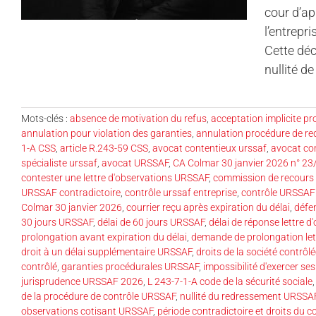
cour d’ap
l’entrepr
Cette déc
nullité d
Mots-clés :
absence de motivation du refus
,
acceptation implicite p
annulation pour violation des garanties
,
annulation procédure de r
1-A CSS
,
article R.243-59 CSS
,
avocat contentieux urssaf
,
avocat con
spécialiste urssaf
,
avocat URSSAF
,
CA Colmar 30 janvier 2026 n° 2
contester une lettre d'observations URSSAF
,
commission de recours 
URSSAF contradictoire
,
contrôle urssaf entreprise
,
contrôle URSSAF e
Colmar 30 janvier 2026
,
courrier reçu après expiration du délai
,
défe
30 jours URSSAF
,
délai de 60 jours URSSAF
,
délai de réponse lettre d
prolongation avant expiration du délai
,
demande de prolongation let
droit à un délai supplémentaire URSSAF
,
droits de la société contrôl
contrôlé
,
garanties procédurales URSSAF
,
impossibilité d'exercer ses
jurisprudence URSSAF 2026
,
L 243-7-1-A code de la sécurité sociale
de la procédure de contrôle URSSAF
,
nullité du redressement URSSA
observations cotisant URSSAF
,
période contradictoire et droits du c