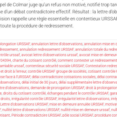
pel de Colmar juge qu’un refus non motivé, notifié trop tar
ise d’un débat contradictoire effectif. Résultat : la lettre 
ision rappelle une règle essentielle en contentieux URSSAF 
e toute la procédure de redressement.
rolongation URSSAF
,
annulation lettre d’observations
,
annulation mise en 
edressement
,
annulation redressement URSSAF
,
annulation totale du red
trôle urssaf
,
avocat lettre d’observations urssaf
,
avocat mise en demeu
3/04394
,
charte du cotisant contrôlé
,
comment contester un redressemen
amiable urssaf
,
contentieux sécurité sociale URSSAF
,
Contestation redr
t droit à l'erreur
,
contrôle URSSAF groupe de sociétés
,
cotisant contrôl
nse face à l'URSSAF
,
délai contradictoire cotisations sociales
,
délai contra
'observations
,
délai initial de 30 jours
,
délai supplémentaire lettre d'observ
tre d'observations
,
demande de prorogation URSSAF
,
droit à prolongatio
ée
,
droits du cotisant contrôlé
,
échanges pendant le contrôle URSSAF
,
gara
 droits
,
irrégularité contrôle URSSAF
,
irrégularité lettre d'observations
,
irr
,
Lettre d'observations URSSAF
,
mise en demeure annulée URSSAF
,
motiva
F
,
nullité lettre d'observations URSSAF
,
nullité mise en demeure urssaf
,
nul
otisant
,
Période contradictoire URSSAF
,
pôle social URSSAF
,
procédure con