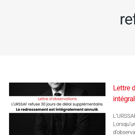
re
Lettre 
intégra
L’URSSAF 
Lorsqu’un
d’observa