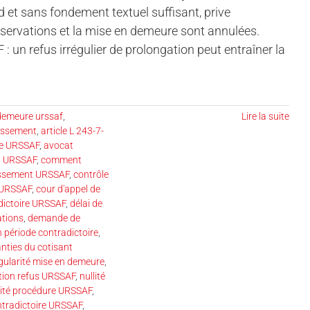
d et sans fondement textuel suffisant, prive
d’observations et la mise en demeure sont annulées.
: un refus irrégulier de prolongation peut entraîner la
demeure urssaf
,
Lire la suite
ressement
,
article L 243-7-
re URSSAF
,
avocat
t URSSAF
,
comment
essement URSSAF
,
contrôle
e URSSAF
,
cour d'appel de
dictoire URSSAF
,
délai de
ations
,
demande de
n période contradictoire
,
nties du cotisant
égularité mise en demeure
,
tion refus URSSAF
,
nullité
lité procédure URSSAF
,
tradictoire URSSAF
,