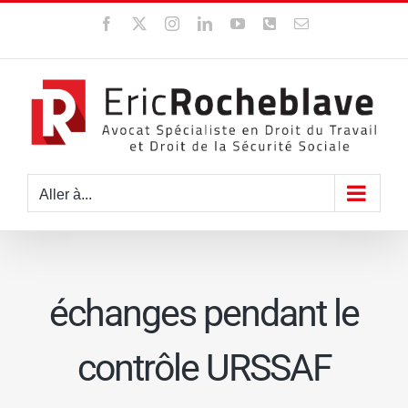
Passer
Facebook
X
Instagram
LinkedIn
YouTube
WhatsApp
Email
au
contenu
Aller à...
échanges pendant le
contrôle URSSAF