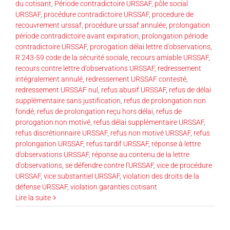
du cotisant
,
Période contradictoire URSSAF
,
pôle social
URSSAF
,
procédure contradictoire URSSAF
,
procedure de
recouvrement urssaf
,
procédure urssaf annulée
,
prolongation
période contradictoire avant expiration
,
prolongation période
contradictoire URSSAF
,
prorogation délai lettre d'observations
,
R 243-59 code de la sécurité sociale
,
recours amiable URSSAF
,
recours contre lettre d'observations URSSAF
,
redressement
intégralement annulé
,
redressement URSSAF contesté
,
redressement URSSAF nul
,
refus abusif URSSAF
,
refus de délai
supplémentaire sans justification
,
refus de prolongation non
fondé
,
refus de prolongation reçu hors délai
,
refus de
prorogation non motivé
,
refus délai supplémentaire URSSAF
,
refus discrétionnaire URSSAF
,
refus non motivé URSSAF
,
refus
prolongation URSSAF
,
refus tardif URSSAF
,
réponse à lettre
d’observations URSSAF
,
réponse au contenu de la lettre
d'observations
,
se défendre contre l'URSSAF
,
vice de procédure
URSSAF
,
vice substantiel URSSAF
,
violation des droits de la
défense URSSAF
,
violation garanties cotisant
Lire la suite