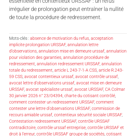
essentielle en contentieux URSSAF : un refus
irrégulier de prolongation peut entraîner la nullité
de toute la procédure de redressement.
Mots-clés :
absence de motivation du refus
,
acceptation
implicite prolongation URSSAF
,
annulation lettre
d’observations
,
annulation mise en demeure urssaf
,
annulation
pour violation des garanties
,
annulation procédure de
redressement
,
annulation redressement URSSAF
,
annulation
totale du redressement
,
article L 243-7-1-A CSS
,
article R.243-
59 CSS
,
avocat contentieux urssaf
,
avocat contrôle urssaf
,
avocat lettre d’observations urssaf
,
avocat mise en demeure
URSSAF
,
avocat spécialiste urssaf
,
avocat URSSAF
,
CA Colmar
30 janvier 2026 n° 23/04394
,
charte du cotisant contrôlé
,
comment contester un redressement URSSAF
,
comment
contester une lettre d'observations URSSAF
,
commission de
recours amiable urssaf
,
contentieux sécurité sociale URSSAF
,
Contestation redressement URSSAF
,
contrôle URSSAF
contradictoire
,
contrôle urssaf entreprise
,
contrôle URSSAF et
droit à l'erreur
,
contrôle URSSAF groupe de sociétés
,
cotisant