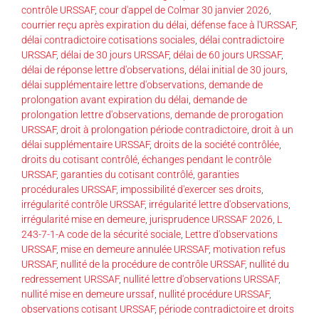
contrôle URSSAF
,
cour d'appel de Colmar 30 janvier 2026
,
courrier reçu après expiration du délai
,
défense face à l'URSSAF
,
délai contradictoire cotisations sociales
,
délai contradictoire
URSSAF
,
délai de 30 jours URSSAF
,
délai de 60 jours URSSAF
,
délai de réponse lettre d'observations
,
délai initial de 30 jours
,
délai supplémentaire lettre d'observations
,
demande de
prolongation avant expiration du délai
,
demande de
prolongation lettre d'observations
,
demande de prorogation
URSSAF
,
droit à prolongation période contradictoire
,
droit à un
délai supplémentaire URSSAF
,
droits de la société contrôlée
,
droits du cotisant contrôlé
,
échanges pendant le contrôle
URSSAF
,
garanties du cotisant contrôlé
,
garanties
procédurales URSSAF
,
impossibilité d'exercer ses droits
,
irrégularité contrôle URSSAF
,
irrégularité lettre d'observations
,
irrégularité mise en demeure
,
jurisprudence URSSAF 2026
,
L
243-7-1-A code de la sécurité sociale
,
Lettre d'observations
URSSAF
,
mise en demeure annulée URSSAF
,
motivation refus
URSSAF
,
nullité de la procédure de contrôle URSSAF
,
nullité du
redressement URSSAF
,
nullité lettre d'observations URSSAF
,
nullité mise en demeure urssaf
,
nullité procédure URSSAF
,
observations cotisant URSSAF
,
période contradictoire et droits