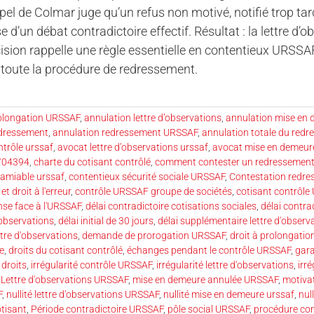
pel de Colmar juge qu’un refus non motivé, notifié trop tar
ise d’un débat contradictoire effectif. Résultat : la lettre 
ision rappelle une règle essentielle en contentieux URSSAF 
e toute la procédure de redressement.
rolongation URSSAF
,
annulation lettre d’observations
,
annulation mise en 
edressement
,
annulation redressement URSSAF
,
annulation totale du red
trôle urssaf
,
avocat lettre d’observations urssaf
,
avocat mise en demeu
3/04394
,
charte du cotisant contrôlé
,
comment contester un redressemen
amiable urssaf
,
contentieux sécurité sociale URSSAF
,
Contestation redr
t droit à l'erreur
,
contrôle URSSAF groupe de sociétés
,
cotisant contrôl
nse face à l'URSSAF
,
délai contradictoire cotisations sociales
,
délai contra
'observations
,
délai initial de 30 jours
,
délai supplémentaire lettre d'observ
tre d'observations
,
demande de prorogation URSSAF
,
droit à prolongatio
ée
,
droits du cotisant contrôlé
,
échanges pendant le contrôle URSSAF
,
gara
 droits
,
irrégularité contrôle URSSAF
,
irrégularité lettre d'observations
,
irr
,
Lettre d'observations URSSAF
,
mise en demeure annulée URSSAF
,
motiva
F
,
nullité lettre d'observations URSSAF
,
nullité mise en demeure urssaf
,
nul
otisant
,
Période contradictoire URSSAF
,
pôle social URSSAF
,
procédure con