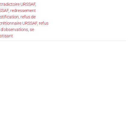
ntradictoire URSSAF
,
RSSAF
,
redressement
stification
,
refus de
scrétionnaire URSSAF
,
refus
e d'observations
,
se
cotisant