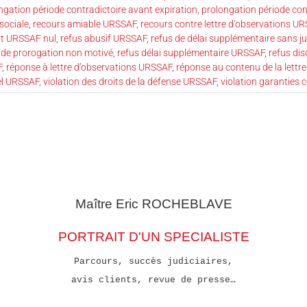
ngation période contradictoire avant expiration
,
prolongation période co
sociale
,
recours amiable URSSAF
,
recours contre lettre d'observations U
t URSSAF nul
,
refus abusif URSSAF
,
refus de délai supplémentaire sans ju
 de prorogation non motivé
,
refus délai supplémentaire URSSAF
,
refus di
F
,
réponse à lettre d’observations URSSAF
,
réponse au contenu de la lettr
el URSSAF
,
violation des droits de la défense URSSAF
,
violation garanties 
Maître Eric
ROCHEBLAVE
PORTRAIT D'UN SPECIALISTE
Parcours, succès judiciaires,
avis clients, revue de presse…