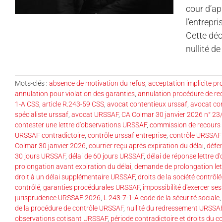
cour d’ap
l’entrepr
Cette déc
nullité d
Mots-clés :
absence de motivation du refus
,
acceptation implicite p
annulation pour violation des garanties
,
annulation procédure de r
1-A CSS
,
article R.243-59 CSS
,
avocat contentieux urssaf
,
avocat con
spécialiste urssaf
,
avocat URSSAF
,
CA Colmar 30 janvier 2026 n° 2
contester une lettre d'observations URSSAF
,
commission de recours 
URSSAF contradictoire
,
contrôle urssaf entreprise
,
contrôle URSSAF e
Colmar 30 janvier 2026
,
courrier reçu après expiration du délai
,
défe
30 jours URSSAF
,
délai de 60 jours URSSAF
,
délai de réponse lettre d
prolongation avant expiration du délai
,
demande de prolongation let
droit à un délai supplémentaire URSSAF
,
droits de la société contrôl
contrôlé
,
garanties procédurales URSSAF
,
impossibilité d'exercer ses
jurisprudence URSSAF 2026
,
L 243-7-1-A code de la sécurité sociale
de la procédure de contrôle URSSAF
,
nullité du redressement URSSA
observations cotisant URSSAF
,
période contradictoire et droits du c