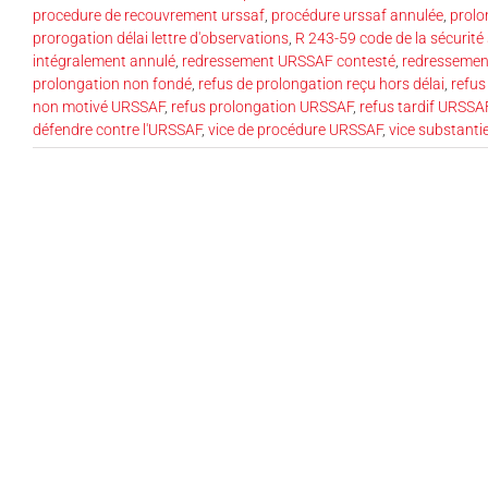
procedure de recouvrement urssaf
,
procédure urssaf annulée
,
prolo
prorogation délai lettre d'observations
,
R 243-59 code de la sécurité 
intégralement annulé
,
redressement URSSAF contesté
,
redressemen
prolongation non fondé
,
refus de prolongation reçu hors délai
,
refus
non motivé URSSAF
,
refus prolongation URSSAF
,
refus tardif URSSA
défendre contre l'URSSAF
,
vice de procédure URSSAF
,
vice substanti