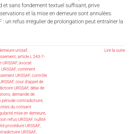
d et sans fondement textuel suffisant, prive
d’observations et la mise en demeure sont annulées.
: un refus irrégulier de prolongation peut entraîner la
demeure urssaf
,
Lire la suite
ressement
,
article L 243-7-
re URSSAF
,
avocat
t URSSAF
,
comment
essement URSSAF
,
contrôle
e URSSAF
,
cour d'appel de
dictoire URSSAF
,
délai de
ations
,
demande de
n période contradictoire
,
nties du cotisant
égularité mise en demeure
,
tion refus URSSAF
,
nullité
lité procédure URSSAF
,
tradictoire URSSAF
,