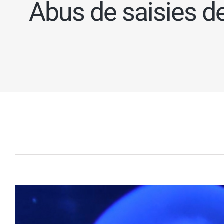
Abus de saisies d
Voir
l'image
agrandie