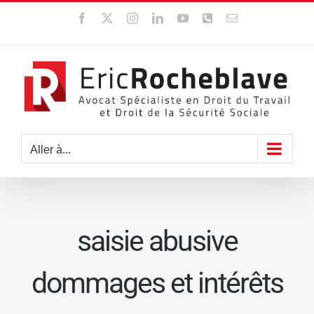
Passer
Facebook
X
Instagram
LinkedIn
YouTube
WhatsApp
Email
au
contenu
Aller à...
saisie abusive
dommages et intérêts