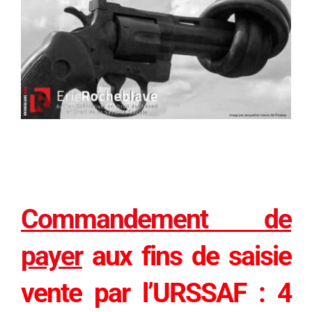
Commandement de
payer
aux fins de saisie
vente par l’URSSAF : 4