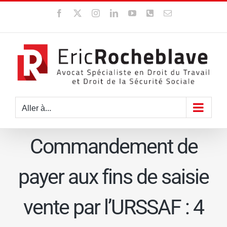
Passer
Facebook
X
Instagram
LinkedIn
YouTube
WhatsApp
Email
au
contenu
Aller à...
Commandement de
payer aux fins de saisie
vente par l’URSSAF : 4