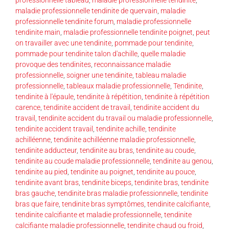
maladie professionnelle tendinite de quervain
,
maladie
professionnelle tendinite forum
,
maladie professionnelle
tendinite main
,
maladie professionnelle tendinite poignet
,
peut
on travailler avec une tendinite
,
pommade pour tendinite
,
pommade pour tendinite talon d'achille
,
quelle maladie
provoque des tendinites
,
reconnaissance maladie
professionnelle
,
soigner une tendinite
,
tableau maladie
professionnelle
,
tableaux maladie professionnelle
,
Tendinite
,
tendinite à l'épaule
,
tendinite à répétition
,
tendinite à répétition
carence
,
tendinite accident de travail
,
tendinite accident du
travail
,
tendinite accident du travail ou maladie professionnelle
,
tendinite accident travail
,
tendinite achille
,
tendinite
achilléenne
,
tendinite achilléenne maladie professionnelle
,
tendinite adducteur
,
tendinite au bras
,
tendinite au coude
,
tendinite au coude maladie professionnelle
,
tendinite au genou
,
tendinite au pied
,
tendinite au poignet
,
tendinite au pouce
,
tendinite avant bras
,
tendinite biceps
,
tendinite bras
,
tendinite
bras gauche
,
tendinite bras maladie professionnelle
,
tendinite
bras que faire
,
tendinite bras symptômes
,
tendinite calcifiante
,
tendinite calcifiante et maladie professionnelle
,
tendinite
calcifiante maladie professionnelle
,
tendinite chaud ou froid
,