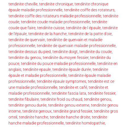
tendinite cheville
,
tendinite chronique
,
tendinite chronique
épaule maladie professionnelle
,
tendinite coiffe des rotateurs
,
tendinite coiffe des rotateurs maladie professionnelle
,
tendinite
coude
,
tendinite coude maladie professionnelle
,
tendinite
coude que faire
,
tendinite cuisse
,
tendinite de l épaule
,
tendinite
de l'épaule
,
tendinite de la hanche
,
tendinite de la patte d'oie
,
tendinite de quervain
,
tendinite de quervain et maladie
professionnelle
,
tendinite de quervain maladie professionnelle
,
tendinite dessus du pied
,
tendinite doigt
,
tendinite du coude
,
tendinite du genou
,
tendinite du moyen fessier
,
tendinite du
pouce
,
tendinite du pouce maladie professionnelle
,
tendinite en
anglais
,
tendinite epaule
,
tendinite épaule durée
,
tendinite
épaule et maladie professionnelle
,
tendinite épaule maladie
professionnelle
,
tendinite épaule symptomes
,
tendinite est ce
une maladie professionnelle
,
tendinite et café
,
tendinite et
maladie professionnelle
,
tendinite fascia lata
,
tendinite fessier
,
tendinite fibulaire
,
tendinite froid ou chaud
,
tendinite genou
,
tendinite genou durée
,
tendinite genou externe
,
tendinite genou
interne
,
tendinite genoux
,
tendinite grand fessier
,
tendinite gros
orteil
,
tendinite hanche
,
tendinite hanche droite
,
tendinite
hanche maladie professionnelle
,
tendinite homéopathie
,