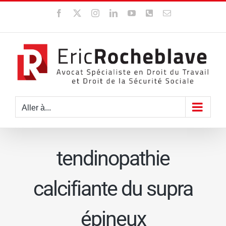
Passer
Facebook
X
Instagram
LinkedIn
YouTube
WhatsApp
Email
au
contenu
Aller à...
tendinopathie
calcifiante du supra
épineux