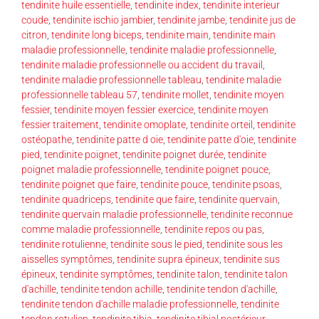
tendinite huile essentielle
,
tendinite index
,
tendinite interieur
coude
,
tendinite ischio jambier
,
tendinite jambe
,
tendinite jus de
citron
,
tendinite long biceps
,
tendinite main
,
tendinite main
maladie professionnelle
,
tendinite maladie professionnelle
,
tendinite maladie professionnelle ou accident du travail
,
tendinite maladie professionnelle tableau
,
tendinite maladie
professionnelle tableau 57
,
tendinite mollet
,
tendinite moyen
fessier
,
tendinite moyen fessier exercice
,
tendinite moyen
fessier traitement
,
tendinite omoplate
,
tendinite orteil
,
tendinite
ostéopathe
,
tendinite patte d oie
,
tendinite patte d'oie
,
tendinite
pied
,
tendinite poignet
,
tendinite poignet durée
,
tendinite
poignet maladie professionnelle
,
tendinite poignet pouce
,
tendinite poignet que faire
,
tendinite pouce
,
tendinite psoas
,
tendinite quadriceps
,
tendinite que faire
,
tendinite quervain
,
tendinite quervain maladie professionnelle
,
tendinite reconnue
comme maladie professionnelle
,
tendinite repos ou pas
,
tendinite rotulienne
,
tendinite sous le pied
,
tendinite sous les
aisselles symptômes
,
tendinite supra épineux
,
tendinite sus
épineux
,
tendinite symptômes
,
tendinite talon
,
tendinite talon
d'achille
,
tendinite tendon achille
,
tendinite tendon d'achille
,
tendinite tendon d'achille maladie professionnelle
,
tendinite
tendon rotulien
,
tendinite tibia
,
tendinite tibial postérieur
,