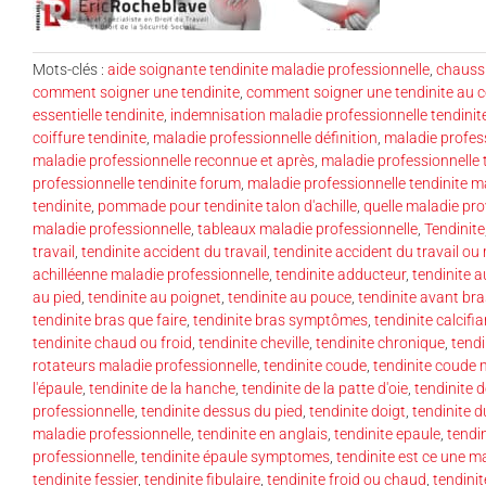
Mots-clés :
aide soignante tendinite maladie professionnelle
,
chaussu
comment soigner une tendinite
,
comment soigner une tendinite au 
essentielle tendinite
,
indemnisation maladie professionnelle tendinit
coiffure tendinite
,
maladie professionnelle définition
,
maladie profess
maladie professionnelle reconnue et après
,
maladie professionnelle 
professionnelle tendinite forum
,
maladie professionnelle tendinite m
tendinite
,
pommade pour tendinite talon d'achille
,
quelle maladie pr
maladie professionnelle
,
tableaux maladie professionnelle
,
Tendinite
travail
,
tendinite accident du travail
,
tendinite accident du travail ou
achilléenne maladie professionnelle
,
tendinite adducteur
,
tendinite a
au pied
,
tendinite au poignet
,
tendinite au pouce
,
tendinite avant bra
tendinite bras que faire
,
tendinite bras symptômes
,
tendinite calcifi
tendinite chaud ou froid
,
tendinite cheville
,
tendinite chronique
,
tendi
rotateurs maladie professionnelle
,
tendinite coude
,
tendinite coude 
l'épaule
,
tendinite de la hanche
,
tendinite de la patte d'oie
,
tendinite 
professionnelle
,
tendinite dessus du pied
,
tendinite doigt
,
tendinite 
maladie professionnelle
,
tendinite en anglais
,
tendinite epaule
,
tendi
professionnelle
,
tendinite épaule symptomes
,
tendinite est ce une m
tendinite fessier
,
tendinite fibulaire
,
tendinite froid ou chaud
,
tendini