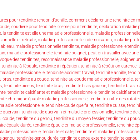
res pour tendinite tendon d'achille
,
comment déclarer une tendinite en m
coude
,
coudiere pour tendinite
,
creme pour tendinite
,
declaration maladie 
e
,
la tendinite est elle une maladie professionnelle
,
maladie professionnell
ionnelle et retraite
,
maladie professionnelle indemnisation
,
maladie prof
tableau
,
maladie professionnelle tendinite
,
maladie professionnelle tendin
ain
,
maladie professionnelle tendinite poignet
,
peut on travailler avec une 
ovoque des tendinites
,
reconnaissance maladie professionnelle
,
soigner un
,
tendinite à l'épaule
,
tendinite à répétition
,
tendinite à répétition carence
,
 maladie professionnelle
,
tendinite accident travail
,
tendinite achille
,
tendin
u bras
,
tendinite au coude
,
tendinite au coude maladie professionnelle
,
te
s
,
tendinite biceps
,
tendinite bras
,
tendinite bras gauche
,
tendinite bras m
ante
,
tendinite calcifiante et maladie professionnelle
,
tendinite calcifiante 
nite chronique épaule maladie professionnelle
,
tendinite coiffe des rotate
maladie professionnelle
,
tendinite coude que faire
,
tendinite cuisse
,
tendini
de quervain
,
tendinite de quervain et maladie professionnelle
,
tendinite de
du coude
,
tendinite du genou
,
tendinite du moyen fessier
,
tendinite du pouc
nite épaule durée
,
tendinite épaule et maladie professionnelle
,
tendinite é
aladie professionnelle
,
tendinite et café
,
tendinite et maladie professionnel
te genou
,
tendinite genou durée
,
tendinite genou externe
,
tendinite genou 