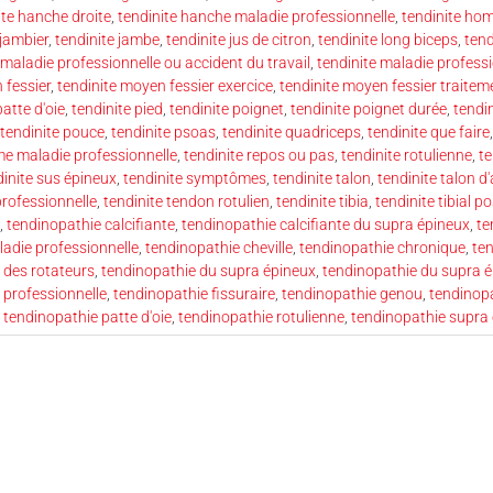
ite hanche droite
,
tendinite hanche maladie professionnelle
,
tendinite ho
 jambier
,
tendinite jambe
,
tendinite jus de citron
,
tendinite long biceps
,
tend
 maladie professionnelle ou accident du travail
,
tendinite maladie profess
 fessier
,
tendinite moyen fessier exercice
,
tendinite moyen fessier traitem
patte d'oie
,
tendinite pied
,
tendinite poignet
,
tendinite poignet durée
,
tendi
tendinite pouce
,
tendinite psoas
,
tendinite quadriceps
,
tendinite que faire
e maladie professionnelle
,
tendinite repos ou pas
,
tendinite rotulienne
,
te
dinite sus épineux
,
tendinite symptômes
,
tendinite talon
,
tendinite talon d'
professionnelle
,
tendinite tendon rotulien
,
tendinite tibia
,
tendinite tibial po
,
tendinopathie calcifiante
,
tendinopathie calcifiante du supra épineux
,
te
ladie professionnelle
,
tendinopathie cheville
,
tendinopathie chronique
,
te
e des rotateurs
,
tendinopathie du supra épineux
,
tendinopathie du supra 
 professionnelle
,
tendinopathie fissuraire
,
tendinopathie genou
,
tendinop
,
tendinopathie patte d'oie
,
tendinopathie rotulienne
,
tendinopathie supra