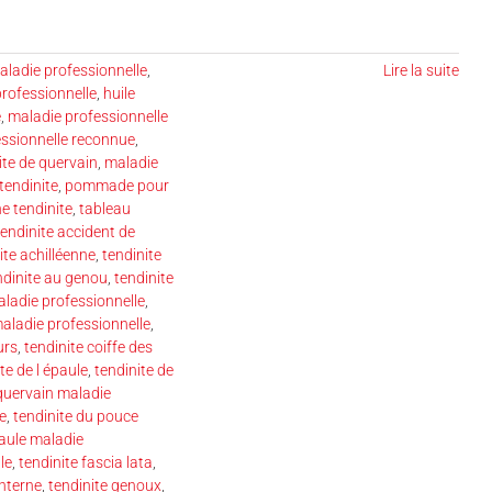
aladie professionnelle
,
Lire la suite
professionnelle
,
huile
e
,
maladie professionnelle
essionnelle reconnue
,
ite de quervain
,
maladie
tendinite
,
pommade pour
e tendinite
,
tableau
tendinite accident de
ite achilléenne
,
tendinite
ndinite au genou
,
tendinite
aladie professionnelle
,
maladie professionnelle
,
urs
,
tendinite coiffe des
te de l épaule
,
tendinite de
 quervain maladie
e
,
tendinite du pouce
paule maladie
le
,
tendinite fascia lata
,
interne
,
tendinite genoux
,