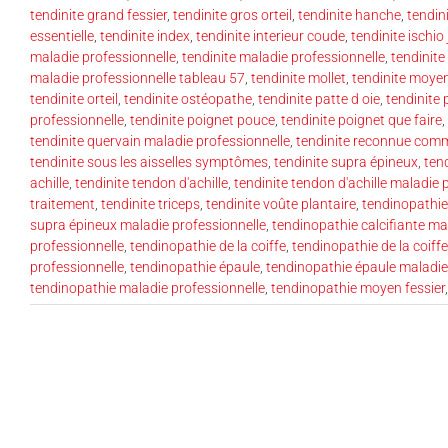
tendinite grand fessier
,
tendinite gros orteil
,
tendinite hanche
,
tendin
essentielle
,
tendinite index
,
tendinite interieur coude
,
tendinite ischio
maladie professionnelle
,
tendinite maladie professionnelle
,
tendinite
maladie professionnelle tableau 57
,
tendinite mollet
,
tendinite moyen
tendinite orteil
,
tendinite ostéopathe
,
tendinite patte d oie
,
tendinite 
professionnelle
,
tendinite poignet pouce
,
tendinite poignet que faire
,
tendinite quervain maladie professionnelle
,
tendinite reconnue comm
tendinite sous les aisselles symptômes
,
tendinite supra épineux
,
ten
achille
,
tendinite tendon d'achille
,
tendinite tendon d'achille maladie 
traitement
,
tendinite triceps
,
tendinite voûte plantaire
,
tendinopathie
supra épineux maladie professionnelle
,
tendinopathie calcifiante ma
professionnelle
,
tendinopathie de la coiffe
,
tendinopathie de la coiff
professionnelle
,
tendinopathie épaule
,
tendinopathie épaule maladie
tendinopathie maladie professionnelle
,
tendinopathie moyen fessier