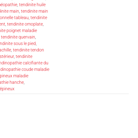
méopathie
,
tendinite huile
inite main
,
tendinite main
ionnelle tableau
,
tendinite
ent
,
tendinite omoplate
,
nite poignet maladie
,
tendinite quervain
,
ndinite sous le pied
,
achille
,
tendinite tendon
stérieur
,
tendinite
ndinopathie calcifiante du
ndinopathie coude maladie
épineux maladie
athie hanche
,
 épineux