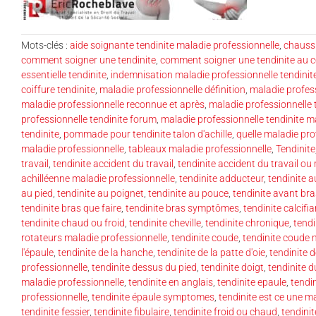
Mots-clés :
aide soignante tendinite maladie professionnelle
,
chaussu
comment soigner une tendinite
,
comment soigner une tendinite au 
essentielle tendinite
,
indemnisation maladie professionnelle tendinit
coiffure tendinite
,
maladie professionnelle définition
,
maladie profess
maladie professionnelle reconnue et après
,
maladie professionnelle 
professionnelle tendinite forum
,
maladie professionnelle tendinite m
tendinite
,
pommade pour tendinite talon d'achille
,
quelle maladie pr
maladie professionnelle
,
tableaux maladie professionnelle
,
Tendinite
travail
,
tendinite accident du travail
,
tendinite accident du travail ou
achilléenne maladie professionnelle
,
tendinite adducteur
,
tendinite a
au pied
,
tendinite au poignet
,
tendinite au pouce
,
tendinite avant bra
tendinite bras que faire
,
tendinite bras symptômes
,
tendinite calcifi
tendinite chaud ou froid
,
tendinite cheville
,
tendinite chronique
,
tendi
rotateurs maladie professionnelle
,
tendinite coude
,
tendinite coude 
l'épaule
,
tendinite de la hanche
,
tendinite de la patte d'oie
,
tendinite 
professionnelle
,
tendinite dessus du pied
,
tendinite doigt
,
tendinite 
maladie professionnelle
,
tendinite en anglais
,
tendinite epaule
,
tendi
professionnelle
,
tendinite épaule symptomes
,
tendinite est ce une m
tendinite fessier
,
tendinite fibulaire
,
tendinite froid ou chaud
,
tendini