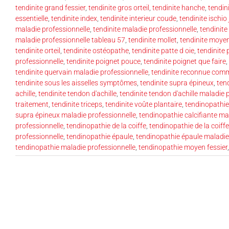
tendinite grand fessier
,
tendinite gros orteil
,
tendinite hanche
,
tendin
essentielle
,
tendinite index
,
tendinite interieur coude
,
tendinite ischio
maladie professionnelle
,
tendinite maladie professionnelle
,
tendinite
maladie professionnelle tableau 57
,
tendinite mollet
,
tendinite moyen
tendinite orteil
,
tendinite ostéopathe
,
tendinite patte d oie
,
tendinite 
professionnelle
,
tendinite poignet pouce
,
tendinite poignet que faire
,
tendinite quervain maladie professionnelle
,
tendinite reconnue comm
tendinite sous les aisselles symptômes
,
tendinite supra épineux
,
ten
achille
,
tendinite tendon d'achille
,
tendinite tendon d'achille maladie 
traitement
,
tendinite triceps
,
tendinite voûte plantaire
,
tendinopathie
supra épineux maladie professionnelle
,
tendinopathie calcifiante ma
professionnelle
,
tendinopathie de la coiffe
,
tendinopathie de la coiff
professionnelle
,
tendinopathie épaule
,
tendinopathie épaule maladie
tendinopathie maladie professionnelle
,
tendinopathie moyen fessier