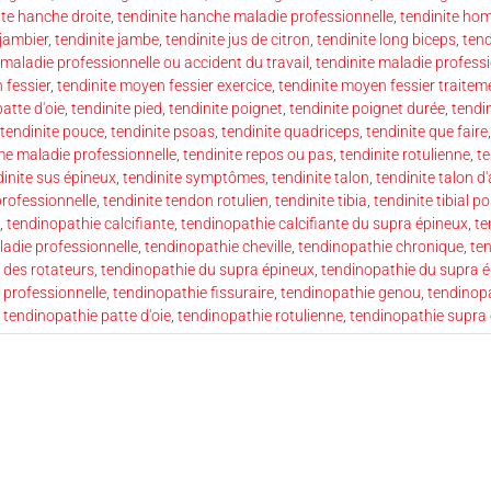
ite hanche droite
,
tendinite hanche maladie professionnelle
,
tendinite ho
 jambier
,
tendinite jambe
,
tendinite jus de citron
,
tendinite long biceps
,
tend
 maladie professionnelle ou accident du travail
,
tendinite maladie profess
 fessier
,
tendinite moyen fessier exercice
,
tendinite moyen fessier traitem
patte d'oie
,
tendinite pied
,
tendinite poignet
,
tendinite poignet durée
,
tendi
tendinite pouce
,
tendinite psoas
,
tendinite quadriceps
,
tendinite que faire
e maladie professionnelle
,
tendinite repos ou pas
,
tendinite rotulienne
,
te
dinite sus épineux
,
tendinite symptômes
,
tendinite talon
,
tendinite talon d'
professionnelle
,
tendinite tendon rotulien
,
tendinite tibia
,
tendinite tibial po
,
tendinopathie calcifiante
,
tendinopathie calcifiante du supra épineux
,
te
ladie professionnelle
,
tendinopathie cheville
,
tendinopathie chronique
,
te
e des rotateurs
,
tendinopathie du supra épineux
,
tendinopathie du supra 
 professionnelle
,
tendinopathie fissuraire
,
tendinopathie genou
,
tendinop
,
tendinopathie patte d'oie
,
tendinopathie rotulienne
,
tendinopathie supra