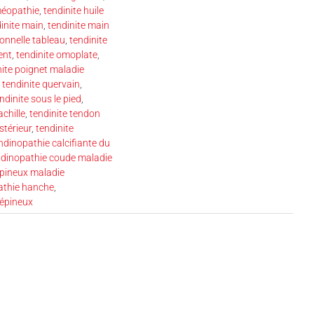
méopathie
,
tendinite huile
inite main
,
tendinite main
ionnelle tableau
,
tendinite
ent
,
tendinite omoplate
,
nite poignet maladie
,
tendinite quervain
,
ndinite sous le pied
,
achille
,
tendinite tendon
stérieur
,
tendinite
ndinopathie calcifiante du
ndinopathie coude maladie
épineux maladie
athie hanche
,
 épineux