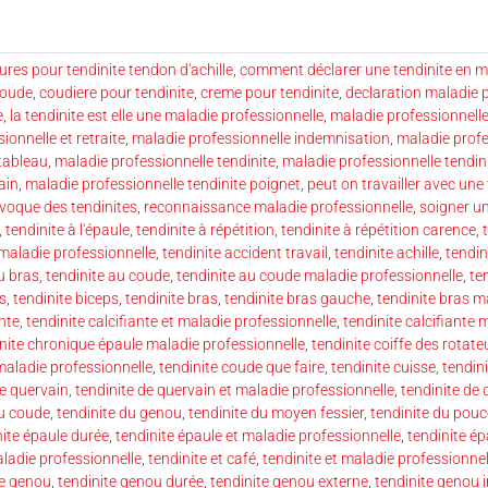
res pour tendinite tendon d'achille
,
comment déclarer une tendinite en m
coude
,
coudiere pour tendinite
,
creme pour tendinite
,
declaration maladie 
e
,
la tendinite est elle une maladie professionnelle
,
maladie professionnell
ionnelle et retraite
,
maladie professionnelle indemnisation
,
maladie prof
tableau
,
maladie professionnelle tendinite
,
maladie professionnelle tendin
ain
,
maladie professionnelle tendinite poignet
,
peut on travailler avec une 
ovoque des tendinites
,
reconnaissance maladie professionnelle
,
soigner un
,
tendinite à l'épaule
,
tendinite à répétition
,
tendinite à répétition carence
,
 maladie professionnelle
,
tendinite accident travail
,
tendinite achille
,
tendin
u bras
,
tendinite au coude
,
tendinite au coude maladie professionnelle
,
te
s
,
tendinite biceps
,
tendinite bras
,
tendinite bras gauche
,
tendinite bras m
ante
,
tendinite calcifiante et maladie professionnelle
,
tendinite calcifiante 
nite chronique épaule maladie professionnelle
,
tendinite coiffe des rotate
maladie professionnelle
,
tendinite coude que faire
,
tendinite cuisse
,
tendini
de quervain
,
tendinite de quervain et maladie professionnelle
,
tendinite de
du coude
,
tendinite du genou
,
tendinite du moyen fessier
,
tendinite du pouc
nite épaule durée
,
tendinite épaule et maladie professionnelle
,
tendinite é
aladie professionnelle
,
tendinite et café
,
tendinite et maladie professionnel
te genou
,
tendinite genou durée
,
tendinite genou externe
,
tendinite genou 