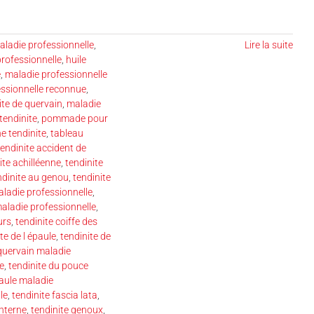
aladie professionnelle
,
Lire la suite
professionnelle
,
huile
e
,
maladie professionnelle
essionnelle reconnue
,
ite de quervain
,
maladie
tendinite
,
pommade pour
e tendinite
,
tableau
tendinite accident de
ite achilléenne
,
tendinite
ndinite au genou
,
tendinite
aladie professionnelle
,
maladie professionnelle
,
urs
,
tendinite coiffe des
te de l épaule
,
tendinite de
 quervain maladie
e
,
tendinite du pouce
paule maladie
le
,
tendinite fascia lata
,
interne
,
tendinite genoux
,