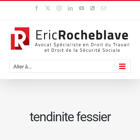
Passer
Facebook
X
Instagram
LinkedIn
YouTube
WhatsApp
Email
au
contenu
Aller à...
tendinite fessier