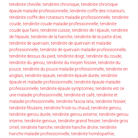
tendinite cheville
,
tendinite chronique
,
tendinite chronique
épaule maladie professionnelle
,
tendinite coiffe des rotateurs
,
tendinite coiffe des rotateurs maladie professionnelle
,
tendinite
coude
,
tendinite coude maladie professionnelle
,
tendinite
coude que faire
,
tendinite cuisse
,
tendinite de l épaule
,
tendinite
de l'épaule
,
tendinite de la hanche
,
tendinite de la patte d'oie
,
tendinite de quervain
,
tendinite de quervain et maladie
professionnelle
,
tendinite de quervain maladie professionnelle
,
tendinite dessus du pied
,
tendinite doigt
,
tendinite du coude
,
tendinite du genou
,
tendinite du moyen fessier
,
tendinite du
pouce
,
tendinite du pouce maladie professionnelle
,
tendinite en
anglais
,
tendinite epaule
,
tendinite épaule durée
,
tendinite
épaule et maladie professionnelle
,
tendinite épaule maladie
professionnelle
,
tendinite épaule symptomes
,
tendinite est ce
une maladie professionnelle
,
tendinite et café
,
tendinite et
maladie professionnelle
,
tendinite fascia lata
,
tendinite fessier
,
tendinite fibulaire
,
tendinite froid ou chaud
,
tendinite genou
,
tendinite genou durée
,
tendinite genou externe
,
tendinite genou
interne
,
tendinite genoux
,
tendinite grand fessier
,
tendinite gros
orteil
,
tendinite hanche
,
tendinite hanche droite
,
tendinite
hanche maladie professionnelle
,
tendinite homéopathie
,