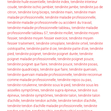
tendinite huile essentielle
,
tendinite index
,
tendinite interieur
coude
,
tendinite ischio jambier
,
tendinite jambe
,
tendinite jus de
citron
,
tendinite long biceps
,
tendinite main
,
tendinite main
maladie professionnelle
,
tendinite maladie professionnelle
,
tendinite maladie professionnelle ou accident du travail
,
tendinite maladie professionnelle tableau
,
tendinite maladie
professionnelle tableau 57
,
tendinite mollet
,
tendinite moyen
fessier
,
tendinite moyen fessier exercice
,
tendinite moyen
fessier traitement
,
tendinite omoplate
,
tendinite orteil
,
tendinite
ostéopathe
,
tendinite patte d oie
,
tendinite patte d'oie
,
tendinite
pied
,
tendinite poignet
,
tendinite poignet durée
,
tendinite
poignet maladie professionnelle
,
tendinite poignet pouce
,
tendinite poignet que faire
,
tendinite pouce
,
tendinite psoas
,
tendinite quadriceps
,
tendinite que faire
,
tendinite quervain
,
tendinite quervain maladie professionnelle
,
tendinite reconnue
comme maladie professionnelle
,
tendinite repos ou pas
,
tendinite rotulienne
,
tendinite sous le pied
,
tendinite sous les
aisselles symptômes
,
tendinite supra épineux
,
tendinite sus
épineux
,
tendinite symptômes
,
tendinite talon
,
tendinite talon
d'achille
,
tendinite tendon achille
,
tendinite tendon d'achille
,
tendinite tendon d'achille maladie professionnelle
,
tendinite
tendon rotulien
,
tendinite tibia
,
tendinite tibial postérieur
,