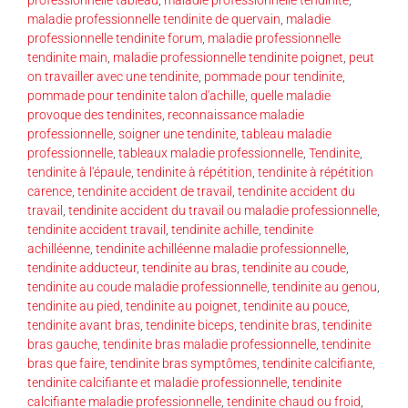
maladie professionnelle tendinite de quervain
,
maladie
professionnelle tendinite forum
,
maladie professionnelle
tendinite main
,
maladie professionnelle tendinite poignet
,
peut
on travailler avec une tendinite
,
pommade pour tendinite
,
pommade pour tendinite talon d'achille
,
quelle maladie
provoque des tendinites
,
reconnaissance maladie
professionnelle
,
soigner une tendinite
,
tableau maladie
professionnelle
,
tableaux maladie professionnelle
,
Tendinite
,
tendinite à l'épaule
,
tendinite à répétition
,
tendinite à répétition
carence
,
tendinite accident de travail
,
tendinite accident du
travail
,
tendinite accident du travail ou maladie professionnelle
,
tendinite accident travail
,
tendinite achille
,
tendinite
achilléenne
,
tendinite achilléenne maladie professionnelle
,
tendinite adducteur
,
tendinite au bras
,
tendinite au coude
,
tendinite au coude maladie professionnelle
,
tendinite au genou
,
tendinite au pied
,
tendinite au poignet
,
tendinite au pouce
,
tendinite avant bras
,
tendinite biceps
,
tendinite bras
,
tendinite
bras gauche
,
tendinite bras maladie professionnelle
,
tendinite
bras que faire
,
tendinite bras symptômes
,
tendinite calcifiante
,
tendinite calcifiante et maladie professionnelle
,
tendinite
calcifiante maladie professionnelle
,
tendinite chaud ou froid
,