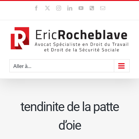
Passer
Facebook
X
Instagram
LinkedIn
YouTube
WhatsApp
Email
au
contenu
Aller à...
tendinite de la patte
d’oie