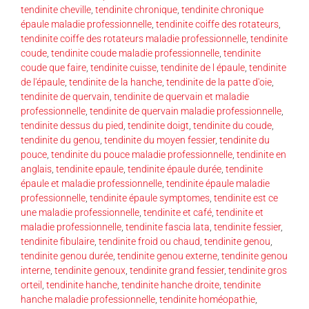
tendinite cheville
,
tendinite chronique
,
tendinite chronique
épaule maladie professionnelle
,
tendinite coiffe des rotateurs
,
tendinite coiffe des rotateurs maladie professionnelle
,
tendinite
coude
,
tendinite coude maladie professionnelle
,
tendinite
coude que faire
,
tendinite cuisse
,
tendinite de l épaule
,
tendinite
de l'épaule
,
tendinite de la hanche
,
tendinite de la patte d'oie
,
tendinite de quervain
,
tendinite de quervain et maladie
professionnelle
,
tendinite de quervain maladie professionnelle
,
tendinite dessus du pied
,
tendinite doigt
,
tendinite du coude
,
tendinite du genou
,
tendinite du moyen fessier
,
tendinite du
pouce
,
tendinite du pouce maladie professionnelle
,
tendinite en
anglais
,
tendinite epaule
,
tendinite épaule durée
,
tendinite
épaule et maladie professionnelle
,
tendinite épaule maladie
professionnelle
,
tendinite épaule symptomes
,
tendinite est ce
une maladie professionnelle
,
tendinite et café
,
tendinite et
maladie professionnelle
,
tendinite fascia lata
,
tendinite fessier
,
tendinite fibulaire
,
tendinite froid ou chaud
,
tendinite genou
,
tendinite genou durée
,
tendinite genou externe
,
tendinite genou
interne
,
tendinite genoux
,
tendinite grand fessier
,
tendinite gros
orteil
,
tendinite hanche
,
tendinite hanche droite
,
tendinite
hanche maladie professionnelle
,
tendinite homéopathie
,