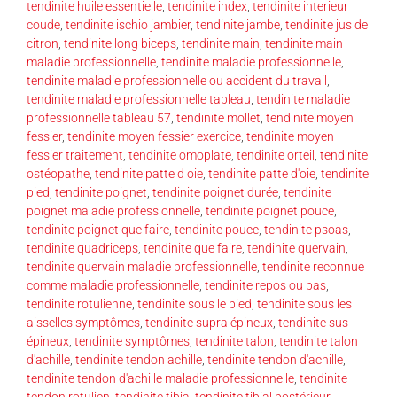
tendinite huile essentielle
,
tendinite index
,
tendinite interieur
coude
,
tendinite ischio jambier
,
tendinite jambe
,
tendinite jus de
citron
,
tendinite long biceps
,
tendinite main
,
tendinite main
maladie professionnelle
,
tendinite maladie professionnelle
,
tendinite maladie professionnelle ou accident du travail
,
tendinite maladie professionnelle tableau
,
tendinite maladie
professionnelle tableau 57
,
tendinite mollet
,
tendinite moyen
fessier
,
tendinite moyen fessier exercice
,
tendinite moyen
fessier traitement
,
tendinite omoplate
,
tendinite orteil
,
tendinite
ostéopathe
,
tendinite patte d oie
,
tendinite patte d'oie
,
tendinite
pied
,
tendinite poignet
,
tendinite poignet durée
,
tendinite
poignet maladie professionnelle
,
tendinite poignet pouce
,
tendinite poignet que faire
,
tendinite pouce
,
tendinite psoas
,
tendinite quadriceps
,
tendinite que faire
,
tendinite quervain
,
tendinite quervain maladie professionnelle
,
tendinite reconnue
comme maladie professionnelle
,
tendinite repos ou pas
,
tendinite rotulienne
,
tendinite sous le pied
,
tendinite sous les
aisselles symptômes
,
tendinite supra épineux
,
tendinite sus
épineux
,
tendinite symptômes
,
tendinite talon
,
tendinite talon
d'achille
,
tendinite tendon achille
,
tendinite tendon d'achille
,
tendinite tendon d'achille maladie professionnelle
,
tendinite
tendon rotulien
,
tendinite tibia
,
tendinite tibial postérieur
,