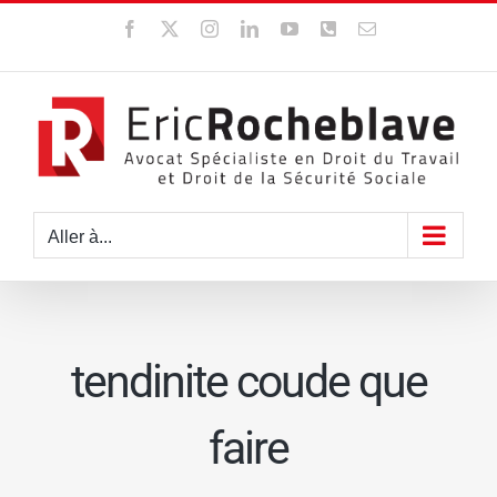
Passer
Facebook
X
Instagram
LinkedIn
YouTube
WhatsApp
Email
au
contenu
Aller à...
tendinite coude que
faire