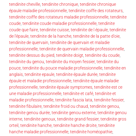
tendinite cheville
,
tendinite chronique
,
tendinite chronique
épaule maladie professionnelle
,
tendinite coiffe des rotateurs
,
tendinite coiffe des rotateurs maladie professionnelle
,
tendinite
coude
,
tendinite coude maladie professionnelle
,
tendinite
coude que faire
,
tendinite cuisse
,
tendinite de l épaule
,
tendinite
de l'épaule
,
tendinite de la hanche
,
tendinite de la patte d'oie
,
tendinite de quervain
,
tendinite de quervain et maladie
professionnelle
,
tendinite de quervain maladie professionnelle
,
tendinite dessus du pied
,
tendinite doigt
,
tendinite du coude
,
tendinite du genou
,
tendinite du moyen fessier
,
tendinite du
pouce
,
tendinite du pouce maladie professionnelle
,
tendinite en
anglais
,
tendinite epaule
,
tendinite épaule durée
,
tendinite
épaule et maladie professionnelle
,
tendinite épaule maladie
professionnelle
,
tendinite épaule symptomes
,
tendinite est ce
une maladie professionnelle
,
tendinite et café
,
tendinite et
maladie professionnelle
,
tendinite fascia lata
,
tendinite fessier
,
tendinite fibulaire
,
tendinite froid ou chaud
,
tendinite genou
,
tendinite genou durée
,
tendinite genou externe
,
tendinite genou
interne
,
tendinite genoux
,
tendinite grand fessier
,
tendinite gros
orteil
,
tendinite hanche
,
tendinite hanche droite
,
tendinite
hanche maladie professionnelle
,
tendinite homéopathie
,