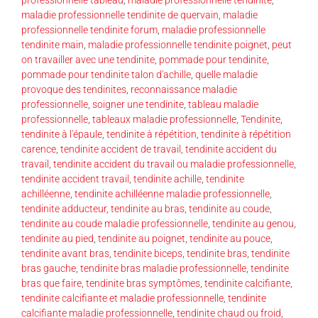
maladie professionnelle tendinite de quervain
,
maladie
professionnelle tendinite forum
,
maladie professionnelle
tendinite main
,
maladie professionnelle tendinite poignet
,
peut
on travailler avec une tendinite
,
pommade pour tendinite
,
pommade pour tendinite talon d'achille
,
quelle maladie
provoque des tendinites
,
reconnaissance maladie
professionnelle
,
soigner une tendinite
,
tableau maladie
professionnelle
,
tableaux maladie professionnelle
,
Tendinite
,
tendinite à l'épaule
,
tendinite à répétition
,
tendinite à répétition
carence
,
tendinite accident de travail
,
tendinite accident du
travail
,
tendinite accident du travail ou maladie professionnelle
,
tendinite accident travail
,
tendinite achille
,
tendinite
achilléenne
,
tendinite achilléenne maladie professionnelle
,
tendinite adducteur
,
tendinite au bras
,
tendinite au coude
,
tendinite au coude maladie professionnelle
,
tendinite au genou
,
tendinite au pied
,
tendinite au poignet
,
tendinite au pouce
,
tendinite avant bras
,
tendinite biceps
,
tendinite bras
,
tendinite
bras gauche
,
tendinite bras maladie professionnelle
,
tendinite
bras que faire
,
tendinite bras symptômes
,
tendinite calcifiante
,
tendinite calcifiante et maladie professionnelle
,
tendinite
calcifiante maladie professionnelle
,
tendinite chaud ou froid
,