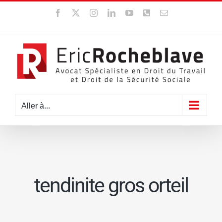
Passer
Facebook
X
Instagram
LinkedIn
YouTube
WhatsApp
Email
au
contenu
Aller à...
tendinite gros orteil