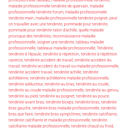
maladie professionnelle tendinite de quervain
,
maladie
professionnelle tendinite forum
,
maladie professionnelle
tendinite main
,
maladie professionnelle tendinite poignet
,
peut
on travailler avec une tendinite
,
pommade pour tendinite
,
pommade pour tendinite talon d'achille
,
quelle maladie
provoque des tendinites
,
reconnaissance maladie
professionnelle
,
soigner une tendinite
,
tableau maladie
professionnelle
,
tableaux maladie professionnelle
,
Tendinite
,
tendinite à l'épaule
,
tendinite à répétition
,
tendinite à répétition
carence
,
tendinite accident de travail
,
tendinite accident du
travail
,
tendinite accident du travail ou maladie professionnelle
,
tendinite accident travail
,
tendinite achille
,
tendinite
achilléenne
,
tendinite achilléenne maladie professionnelle
,
tendinite adducteur
,
tendinite au bras
,
tendinite au coude
,
tendinite au coude maladie professionnelle
,
tendinite au genou
,
tendinite au pied
,
tendinite au poignet
,
tendinite au pouce
,
tendinite avant bras
,
tendinite biceps
,
tendinite bras
,
tendinite
bras gauche
,
tendinite bras maladie professionnelle
,
tendinite
bras que faire
,
tendinite bras symptômes
,
tendinite calcifiante
,
tendinite calcifiante et maladie professionnelle
,
tendinite
calcifiante maladie professionnelle
,
tendinite chaud ou froid
,