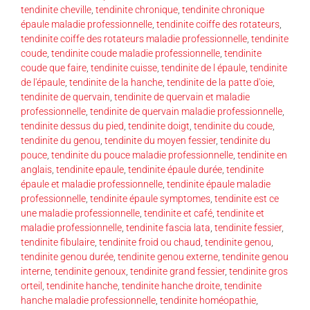
tendinite cheville
,
tendinite chronique
,
tendinite chronique
épaule maladie professionnelle
,
tendinite coiffe des rotateurs
,
tendinite coiffe des rotateurs maladie professionnelle
,
tendinite
coude
,
tendinite coude maladie professionnelle
,
tendinite
coude que faire
,
tendinite cuisse
,
tendinite de l épaule
,
tendinite
de l'épaule
,
tendinite de la hanche
,
tendinite de la patte d'oie
,
tendinite de quervain
,
tendinite de quervain et maladie
professionnelle
,
tendinite de quervain maladie professionnelle
,
tendinite dessus du pied
,
tendinite doigt
,
tendinite du coude
,
tendinite du genou
,
tendinite du moyen fessier
,
tendinite du
pouce
,
tendinite du pouce maladie professionnelle
,
tendinite en
anglais
,
tendinite epaule
,
tendinite épaule durée
,
tendinite
épaule et maladie professionnelle
,
tendinite épaule maladie
professionnelle
,
tendinite épaule symptomes
,
tendinite est ce
une maladie professionnelle
,
tendinite et café
,
tendinite et
maladie professionnelle
,
tendinite fascia lata
,
tendinite fessier
,
tendinite fibulaire
,
tendinite froid ou chaud
,
tendinite genou
,
tendinite genou durée
,
tendinite genou externe
,
tendinite genou
interne
,
tendinite genoux
,
tendinite grand fessier
,
tendinite gros
orteil
,
tendinite hanche
,
tendinite hanche droite
,
tendinite
hanche maladie professionnelle
,
tendinite homéopathie
,