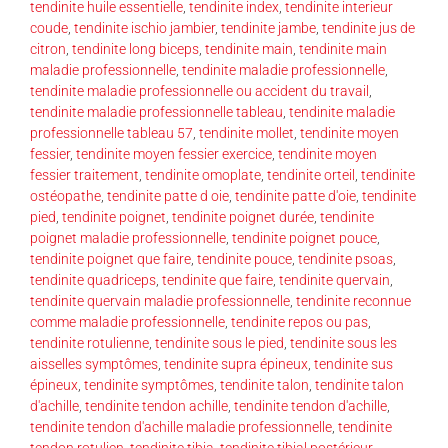
tendinite huile essentielle
,
tendinite index
,
tendinite interieur
coude
,
tendinite ischio jambier
,
tendinite jambe
,
tendinite jus de
citron
,
tendinite long biceps
,
tendinite main
,
tendinite main
maladie professionnelle
,
tendinite maladie professionnelle
,
tendinite maladie professionnelle ou accident du travail
,
tendinite maladie professionnelle tableau
,
tendinite maladie
professionnelle tableau 57
,
tendinite mollet
,
tendinite moyen
fessier
,
tendinite moyen fessier exercice
,
tendinite moyen
fessier traitement
,
tendinite omoplate
,
tendinite orteil
,
tendinite
ostéopathe
,
tendinite patte d oie
,
tendinite patte d'oie
,
tendinite
pied
,
tendinite poignet
,
tendinite poignet durée
,
tendinite
poignet maladie professionnelle
,
tendinite poignet pouce
,
tendinite poignet que faire
,
tendinite pouce
,
tendinite psoas
,
tendinite quadriceps
,
tendinite que faire
,
tendinite quervain
,
tendinite quervain maladie professionnelle
,
tendinite reconnue
comme maladie professionnelle
,
tendinite repos ou pas
,
tendinite rotulienne
,
tendinite sous le pied
,
tendinite sous les
aisselles symptômes
,
tendinite supra épineux
,
tendinite sus
épineux
,
tendinite symptômes
,
tendinite talon
,
tendinite talon
d'achille
,
tendinite tendon achille
,
tendinite tendon d'achille
,
tendinite tendon d'achille maladie professionnelle
,
tendinite
tendon rotulien
,
tendinite tibia
,
tendinite tibial postérieur
,