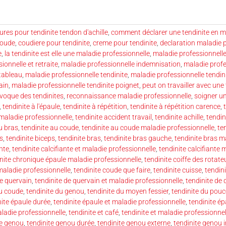
res pour tendinite tendon d'achille
,
comment déclarer une tendinite en m
coude
,
coudiere pour tendinite
,
creme pour tendinite
,
declaration maladie 
e
,
la tendinite est elle une maladie professionnelle
,
maladie professionnell
ionnelle et retraite
,
maladie professionnelle indemnisation
,
maladie prof
tableau
,
maladie professionnelle tendinite
,
maladie professionnelle tendin
ain
,
maladie professionnelle tendinite poignet
,
peut on travailler avec une 
ovoque des tendinites
,
reconnaissance maladie professionnelle
,
soigner un
,
tendinite à l'épaule
,
tendinite à répétition
,
tendinite à répétition carence
,
 maladie professionnelle
,
tendinite accident travail
,
tendinite achille
,
tendin
u bras
,
tendinite au coude
,
tendinite au coude maladie professionnelle
,
te
s
,
tendinite biceps
,
tendinite bras
,
tendinite bras gauche
,
tendinite bras m
ante
,
tendinite calcifiante et maladie professionnelle
,
tendinite calcifiante 
nite chronique épaule maladie professionnelle
,
tendinite coiffe des rotate
maladie professionnelle
,
tendinite coude que faire
,
tendinite cuisse
,
tendini
de quervain
,
tendinite de quervain et maladie professionnelle
,
tendinite de
du coude
,
tendinite du genou
,
tendinite du moyen fessier
,
tendinite du pouc
nite épaule durée
,
tendinite épaule et maladie professionnelle
,
tendinite é
aladie professionnelle
,
tendinite et café
,
tendinite et maladie professionnel
te genou
,
tendinite genou durée
,
tendinite genou externe
,
tendinite genou 