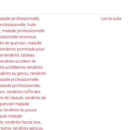
aladie professionnelle
,
Lire la suite
professionnelle
,
huile
e
,
maladie professionnelle
essionnelle reconnue
,
ite de quervain
,
maladie
tendinite
,
pommade pour
e tendinite
,
tableau
tendinite accident de
ite achilléenne
,
tendinite
ndinite au genou
,
tendinite
aladie professionnelle
,
maladie professionnelle
,
urs
,
tendinite coiffe des
te de l épaule
,
tendinite de
 quervain maladie
e
,
tendinite du pouce
paule maladie
le
,
tendinite fascia lata
,
interne
,
tendinite genoux
,