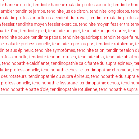
ite hanche droite
,
tendinite hanche maladie professionnelle
,
tendinite ho
 jambier
,
tendinite jambe
,
tendinite jus de citron
,
tendinite long biceps
,
tend
 maladie professionnelle ou accident du travail
,
tendinite maladie profess
 fessier
,
tendinite moyen fessier exercice
,
tendinite moyen fessier traitem
patte d'oie
,
tendinite pied
,
tendinite poignet
,
tendinite poignet durée
,
tendi
tendinite pouce
,
tendinite psoas
,
tendinite quadriceps
,
tendinite que faire
e maladie professionnelle
,
tendinite repos ou pas
,
tendinite rotulienne
,
te
dinite sus épineux
,
tendinite symptômes
,
tendinite talon
,
tendinite talon d'
professionnelle
,
tendinite tendon rotulien
,
tendinite tibia
,
tendinite tibial po
,
tendinopathie calcifiante
,
tendinopathie calcifiante du supra épineux
,
te
ladie professionnelle
,
tendinopathie cheville
,
tendinopathie chronique
,
te
e des rotateurs
,
tendinopathie du supra épineux
,
tendinopathie du supra 
 professionnelle
,
tendinopathie fissuraire
,
tendinopathie genou
,
tendinop
,
tendinopathie patte d'oie
,
tendinopathie rotulienne
,
tendinopathie supra