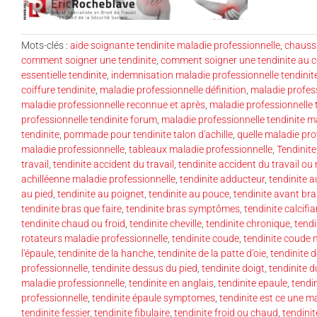
Mots-clés :
aide soignante tendinite maladie professionnelle
,
chaussu
comment soigner une tendinite
,
comment soigner une tendinite au 
essentielle tendinite
,
indemnisation maladie professionnelle tendinit
coiffure tendinite
,
maladie professionnelle définition
,
maladie profess
maladie professionnelle reconnue et après
,
maladie professionnelle 
professionnelle tendinite forum
,
maladie professionnelle tendinite m
tendinite
,
pommade pour tendinite talon d'achille
,
quelle maladie pr
maladie professionnelle
,
tableaux maladie professionnelle
,
Tendinite
travail
,
tendinite accident du travail
,
tendinite accident du travail ou
achilléenne maladie professionnelle
,
tendinite adducteur
,
tendinite a
au pied
,
tendinite au poignet
,
tendinite au pouce
,
tendinite avant bra
tendinite bras que faire
,
tendinite bras symptômes
,
tendinite calcifi
tendinite chaud ou froid
,
tendinite cheville
,
tendinite chronique
,
tendi
rotateurs maladie professionnelle
,
tendinite coude
,
tendinite coude 
l'épaule
,
tendinite de la hanche
,
tendinite de la patte d'oie
,
tendinite 
professionnelle
,
tendinite dessus du pied
,
tendinite doigt
,
tendinite 
maladie professionnelle
,
tendinite en anglais
,
tendinite epaule
,
tendi
professionnelle
,
tendinite épaule symptomes
,
tendinite est ce une m
tendinite fessier
,
tendinite fibulaire
,
tendinite froid ou chaud
,
tendini