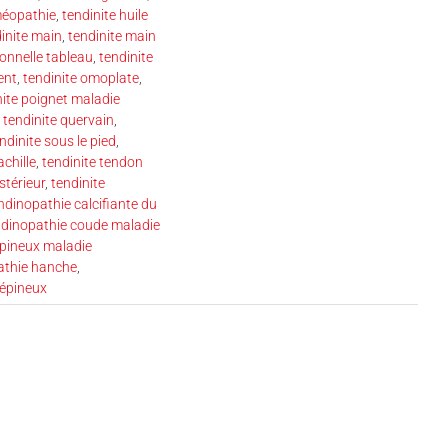
méopathie
,
tendinite huile
inite main
,
tendinite main
ionnelle tableau
,
tendinite
ent
,
tendinite omoplate
,
nite poignet maladie
,
tendinite quervain
,
ndinite sous le pied
,
achille
,
tendinite tendon
stérieur
,
tendinite
ndinopathie calcifiante du
ndinopathie coude maladie
épineux maladie
athie hanche
,
 épineux