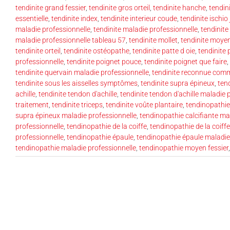
tendinite grand fessier
,
tendinite gros orteil
,
tendinite hanche
,
tendin
essentielle
,
tendinite index
,
tendinite interieur coude
,
tendinite ischio
maladie professionnelle
,
tendinite maladie professionnelle
,
tendinite
maladie professionnelle tableau 57
,
tendinite mollet
,
tendinite moyen
tendinite orteil
,
tendinite ostéopathe
,
tendinite patte d oie
,
tendinite 
professionnelle
,
tendinite poignet pouce
,
tendinite poignet que faire
,
tendinite quervain maladie professionnelle
,
tendinite reconnue comm
tendinite sous les aisselles symptômes
,
tendinite supra épineux
,
ten
achille
,
tendinite tendon d'achille
,
tendinite tendon d'achille maladie 
traitement
,
tendinite triceps
,
tendinite voûte plantaire
,
tendinopathie
supra épineux maladie professionnelle
,
tendinopathie calcifiante ma
professionnelle
,
tendinopathie de la coiffe
,
tendinopathie de la coiff
professionnelle
,
tendinopathie épaule
,
tendinopathie épaule maladie
tendinopathie maladie professionnelle
,
tendinopathie moyen fessier