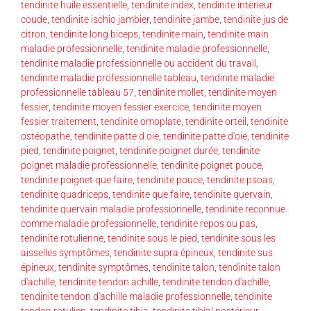
tendinite huile essentielle
,
tendinite index
,
tendinite interieur
coude
,
tendinite ischio jambier
,
tendinite jambe
,
tendinite jus de
citron
,
tendinite long biceps
,
tendinite main
,
tendinite main
maladie professionnelle
,
tendinite maladie professionnelle
,
tendinite maladie professionnelle ou accident du travail
,
tendinite maladie professionnelle tableau
,
tendinite maladie
professionnelle tableau 57
,
tendinite mollet
,
tendinite moyen
fessier
,
tendinite moyen fessier exercice
,
tendinite moyen
fessier traitement
,
tendinite omoplate
,
tendinite orteil
,
tendinite
ostéopathe
,
tendinite patte d oie
,
tendinite patte d'oie
,
tendinite
pied
,
tendinite poignet
,
tendinite poignet durée
,
tendinite
poignet maladie professionnelle
,
tendinite poignet pouce
,
tendinite poignet que faire
,
tendinite pouce
,
tendinite psoas
,
tendinite quadriceps
,
tendinite que faire
,
tendinite quervain
,
tendinite quervain maladie professionnelle
,
tendinite reconnue
comme maladie professionnelle
,
tendinite repos ou pas
,
tendinite rotulienne
,
tendinite sous le pied
,
tendinite sous les
aisselles symptômes
,
tendinite supra épineux
,
tendinite sus
épineux
,
tendinite symptômes
,
tendinite talon
,
tendinite talon
d'achille
,
tendinite tendon achille
,
tendinite tendon d'achille
,
tendinite tendon d'achille maladie professionnelle
,
tendinite
tendon rotulien
,
tendinite tibia
,
tendinite tibial postérieur
,