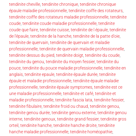
tendinite cheville
,
tendinite chronique
,
tendinite chronique
épaule maladie professionnelle
,
tendinite coiffe des rotateurs
,
tendinite coiffe des rotateurs maladie professionnelle
,
tendinite
coude
,
tendinite coude maladie professionnelle
,
tendinite
coude que faire
,
tendinite cuisse
,
tendinite de l épaule
,
tendinite
de l'épaule
,
tendinite de la hanche
,
tendinite de la patte d'oie
,
tendinite de quervain
,
tendinite de quervain et maladie
professionnelle
,
tendinite de quervain maladie professionnelle
,
tendinite dessus du pied
,
tendinite doigt
,
tendinite du coude
,
tendinite du genou
,
tendinite du moyen fessier
,
tendinite du
pouce
,
tendinite du pouce maladie professionnelle
,
tendinite en
anglais
,
tendinite epaule
,
tendinite épaule durée
,
tendinite
épaule et maladie professionnelle
,
tendinite épaule maladie
professionnelle
,
tendinite épaule symptomes
,
tendinite est ce
une maladie professionnelle
,
tendinite et café
,
tendinite et
maladie professionnelle
,
tendinite fascia lata
,
tendinite fessier
,
tendinite fibulaire
,
tendinite froid ou chaud
,
tendinite genou
,
tendinite genou durée
,
tendinite genou externe
,
tendinite genou
interne
,
tendinite genoux
,
tendinite grand fessier
,
tendinite gros
orteil
,
tendinite hanche
,
tendinite hanche droite
,
tendinite
hanche maladie professionnelle
,
tendinite homéopathie
,