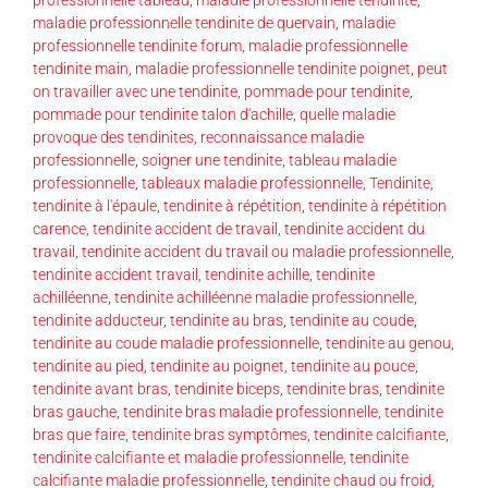
maladie professionnelle tendinite de quervain
,
maladie
professionnelle tendinite forum
,
maladie professionnelle
tendinite main
,
maladie professionnelle tendinite poignet
,
peut
on travailler avec une tendinite
,
pommade pour tendinite
,
pommade pour tendinite talon d'achille
,
quelle maladie
provoque des tendinites
,
reconnaissance maladie
professionnelle
,
soigner une tendinite
,
tableau maladie
professionnelle
,
tableaux maladie professionnelle
,
Tendinite
,
tendinite à l'épaule
,
tendinite à répétition
,
tendinite à répétition
carence
,
tendinite accident de travail
,
tendinite accident du
travail
,
tendinite accident du travail ou maladie professionnelle
,
tendinite accident travail
,
tendinite achille
,
tendinite
achilléenne
,
tendinite achilléenne maladie professionnelle
,
tendinite adducteur
,
tendinite au bras
,
tendinite au coude
,
tendinite au coude maladie professionnelle
,
tendinite au genou
,
tendinite au pied
,
tendinite au poignet
,
tendinite au pouce
,
tendinite avant bras
,
tendinite biceps
,
tendinite bras
,
tendinite
bras gauche
,
tendinite bras maladie professionnelle
,
tendinite
bras que faire
,
tendinite bras symptômes
,
tendinite calcifiante
,
tendinite calcifiante et maladie professionnelle
,
tendinite
calcifiante maladie professionnelle
,
tendinite chaud ou froid
,