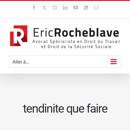
Passer
Facebook
X
Instagram
LinkedIn
YouTube
WhatsApp
Email
au
contenu
Aller à...
tendinite que faire