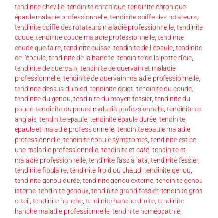
tendinite cheville
,
tendinite chronique
,
tendinite chronique
épaule maladie professionnelle
,
tendinite coiffe des rotateurs
,
tendinite coiffe des rotateurs maladie professionnelle
,
tendinite
coude
,
tendinite coude maladie professionnelle
,
tendinite
coude que faire
,
tendinite cuisse
,
tendinite de l épaule
,
tendinite
de l'épaule
,
tendinite de la hanche
,
tendinite de la patte d'oie
,
tendinite de quervain
,
tendinite de quervain et maladie
professionnelle
,
tendinite de quervain maladie professionnelle
,
tendinite dessus du pied
,
tendinite doigt
,
tendinite du coude
,
tendinite du genou
,
tendinite du moyen fessier
,
tendinite du
pouce
,
tendinite du pouce maladie professionnelle
,
tendinite en
anglais
,
tendinite epaule
,
tendinite épaule durée
,
tendinite
épaule et maladie professionnelle
,
tendinite épaule maladie
professionnelle
,
tendinite épaule symptomes
,
tendinite est ce
une maladie professionnelle
,
tendinite et café
,
tendinite et
maladie professionnelle
,
tendinite fascia lata
,
tendinite fessier
,
tendinite fibulaire
,
tendinite froid ou chaud
,
tendinite genou
,
tendinite genou durée
,
tendinite genou externe
,
tendinite genou
interne
,
tendinite genoux
,
tendinite grand fessier
,
tendinite gros
orteil
,
tendinite hanche
,
tendinite hanche droite
,
tendinite
hanche maladie professionnelle
,
tendinite homéopathie
,