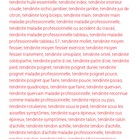
tendinite huile essentielle
,
tendinite index
,
tendinite interieur
coude
,
tendinite ischio jambier
,
tendinite jambe
,
tendinite jus de
citron
,
tendinite long biceps
,
tendinite main
,
tendinite main
maladie professionnelle
,
tendinite maladie professionnelle
,
tendinite maladie professionnelle ou accident du travail
,
tendinite maladie professionnelle tableau
,
tendinite maladie
professionnelle tableau 57
,
tendinite mollet
,
tendinite moyen
fessier
,
tendinite moyen fessier exercice
,
tendinite moyen
fessier traitement
,
tendinite omoplate
,
tendinite orteil
,
tendinite
ostéopathe
,
tendinite patte d oie
,
tendinite patte d'oie
,
tendinite
pied
,
tendinite poignet
,
tendinite poignet durée
,
tendinite
poignet maladie professionnelle
,
tendinite poignet pouce
,
tendinite poignet que faire
,
tendinite pouce
,
tendinite psoas
,
tendinite quadriceps
,
tendinite que faire
,
tendinite quervain
,
tendinite quervain maladie professionnelle
,
tendinite reconnue
comme maladie professionnelle
,
tendinite repos ou pas
,
tendinite rotulienne
,
tendinite sous le pied
,
tendinite sous les
aisselles symptômes
,
tendinite supra épineux
,
tendinite sus
épineux
,
tendinite symptômes
,
tendinite talon
,
tendinite talon
d'achille
,
tendinite tendon achille
,
tendinite tendon d'achille
,
tendinite tendon d'achille maladie professionnelle
,
tendinite
tendon rotulien
,
tendinite tibia
,
tendinite tibial postérieur
,