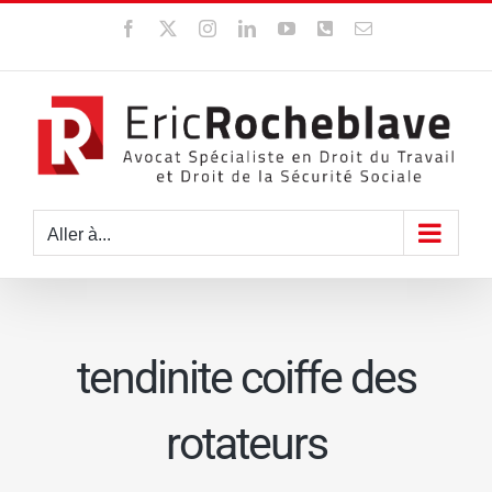
Passer
Facebook
X
Instagram
LinkedIn
YouTube
WhatsApp
Email
au
contenu
Aller à...
tendinite coiffe des
rotateurs