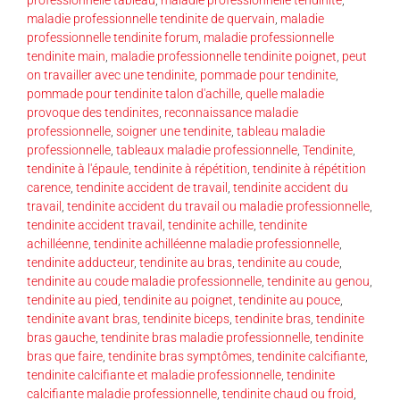
maladie professionnelle tendinite de quervain
,
maladie
professionnelle tendinite forum
,
maladie professionnelle
tendinite main
,
maladie professionnelle tendinite poignet
,
peut
on travailler avec une tendinite
,
pommade pour tendinite
,
pommade pour tendinite talon d'achille
,
quelle maladie
provoque des tendinites
,
reconnaissance maladie
professionnelle
,
soigner une tendinite
,
tableau maladie
professionnelle
,
tableaux maladie professionnelle
,
Tendinite
,
tendinite à l'épaule
,
tendinite à répétition
,
tendinite à répétition
carence
,
tendinite accident de travail
,
tendinite accident du
travail
,
tendinite accident du travail ou maladie professionnelle
,
tendinite accident travail
,
tendinite achille
,
tendinite
achilléenne
,
tendinite achilléenne maladie professionnelle
,
tendinite adducteur
,
tendinite au bras
,
tendinite au coude
,
tendinite au coude maladie professionnelle
,
tendinite au genou
,
tendinite au pied
,
tendinite au poignet
,
tendinite au pouce
,
tendinite avant bras
,
tendinite biceps
,
tendinite bras
,
tendinite
bras gauche
,
tendinite bras maladie professionnelle
,
tendinite
bras que faire
,
tendinite bras symptômes
,
tendinite calcifiante
,
tendinite calcifiante et maladie professionnelle
,
tendinite
calcifiante maladie professionnelle
,
tendinite chaud ou froid
,