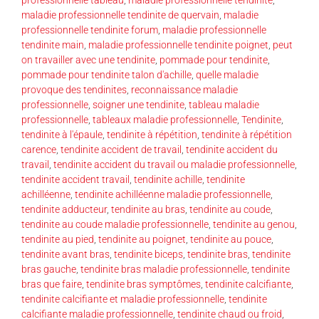
maladie professionnelle tendinite de quervain
,
maladie
professionnelle tendinite forum
,
maladie professionnelle
tendinite main
,
maladie professionnelle tendinite poignet
,
peut
on travailler avec une tendinite
,
pommade pour tendinite
,
pommade pour tendinite talon d'achille
,
quelle maladie
provoque des tendinites
,
reconnaissance maladie
professionnelle
,
soigner une tendinite
,
tableau maladie
professionnelle
,
tableaux maladie professionnelle
,
Tendinite
,
tendinite à l'épaule
,
tendinite à répétition
,
tendinite à répétition
carence
,
tendinite accident de travail
,
tendinite accident du
travail
,
tendinite accident du travail ou maladie professionnelle
,
tendinite accident travail
,
tendinite achille
,
tendinite
achilléenne
,
tendinite achilléenne maladie professionnelle
,
tendinite adducteur
,
tendinite au bras
,
tendinite au coude
,
tendinite au coude maladie professionnelle
,
tendinite au genou
,
tendinite au pied
,
tendinite au poignet
,
tendinite au pouce
,
tendinite avant bras
,
tendinite biceps
,
tendinite bras
,
tendinite
bras gauche
,
tendinite bras maladie professionnelle
,
tendinite
bras que faire
,
tendinite bras symptômes
,
tendinite calcifiante
,
tendinite calcifiante et maladie professionnelle
,
tendinite
calcifiante maladie professionnelle
,
tendinite chaud ou froid
,