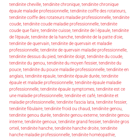
tendinite cheville
,
tendinite chronique
,
tendinite chronique
épaule maladie professionnelle
,
tendinite coiffe des rotateurs
,
tendinite coiffe des rotateurs maladie professionnelle
,
tendinite
coude
,
tendinite coude maladie professionnelle
,
tendinite
coude que faire
,
tendinite cuisse
,
tendinite de l épaule
,
tendinite
de l'épaule
,
tendinite de la hanche
,
tendinite de la patte d'oie
,
tendinite de quervain
,
tendinite de quervain et maladie
professionnelle
,
tendinite de quervain maladie professionnelle
,
tendinite dessus du pied
,
tendinite doigt
,
tendinite du coude
,
tendinite du genou
,
tendinite du moyen fessier
,
tendinite du
pouce
,
tendinite du pouce maladie professionnelle
,
tendinite en
anglais
,
tendinite epaule
,
tendinite épaule durée
,
tendinite
épaule et maladie professionnelle
,
tendinite épaule maladie
professionnelle
,
tendinite épaule symptomes
,
tendinite est ce
une maladie professionnelle
,
tendinite et café
,
tendinite et
maladie professionnelle
,
tendinite fascia lata
,
tendinite fessier
,
tendinite fibulaire
,
tendinite froid ou chaud
,
tendinite genou
,
tendinite genou durée
,
tendinite genou externe
,
tendinite genou
interne
,
tendinite genoux
,
tendinite grand fessier
,
tendinite gros
orteil
,
tendinite hanche
,
tendinite hanche droite
,
tendinite
hanche maladie professionnelle
,
tendinite homéopathie
,