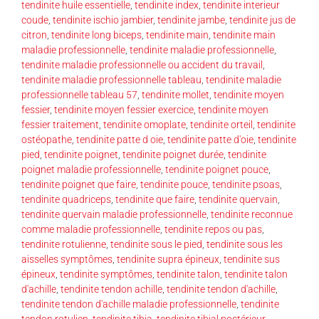
tendinite huile essentielle
,
tendinite index
,
tendinite interieur
coude
,
tendinite ischio jambier
,
tendinite jambe
,
tendinite jus de
citron
,
tendinite long biceps
,
tendinite main
,
tendinite main
maladie professionnelle
,
tendinite maladie professionnelle
,
tendinite maladie professionnelle ou accident du travail
,
tendinite maladie professionnelle tableau
,
tendinite maladie
professionnelle tableau 57
,
tendinite mollet
,
tendinite moyen
fessier
,
tendinite moyen fessier exercice
,
tendinite moyen
fessier traitement
,
tendinite omoplate
,
tendinite orteil
,
tendinite
ostéopathe
,
tendinite patte d oie
,
tendinite patte d'oie
,
tendinite
pied
,
tendinite poignet
,
tendinite poignet durée
,
tendinite
poignet maladie professionnelle
,
tendinite poignet pouce
,
tendinite poignet que faire
,
tendinite pouce
,
tendinite psoas
,
tendinite quadriceps
,
tendinite que faire
,
tendinite quervain
,
tendinite quervain maladie professionnelle
,
tendinite reconnue
comme maladie professionnelle
,
tendinite repos ou pas
,
tendinite rotulienne
,
tendinite sous le pied
,
tendinite sous les
aisselles symptômes
,
tendinite supra épineux
,
tendinite sus
épineux
,
tendinite symptômes
,
tendinite talon
,
tendinite talon
d'achille
,
tendinite tendon achille
,
tendinite tendon d'achille
,
tendinite tendon d'achille maladie professionnelle
,
tendinite
tendon rotulien
,
tendinite tibia
,
tendinite tibial postérieur
,