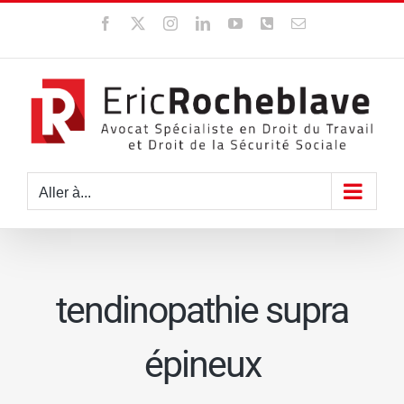
Passer
Facebook
X
Instagram
LinkedIn
YouTube
WhatsApp
Email
au
contenu
Aller à...
tendinopathie supra
épineux