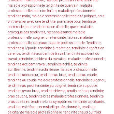
maladie professionnelle tendinite de quervain
,
maladie
professionnelle tendinite forum
,
maladie professionnelle
tendinite main
,
maladie professionnelle tendinite poignet
,
peut
on travailler avec une tendinite
,
pommade pour tendinite
,
pommade pour tendinite talon d'achille
,
quelle maladie
provoque des tendinites
,
reconnaissance maladie
professionnelle
,
soigner une tendinite
,
tableau maladie
professionnelle
,
tableaux maladie professionnelle
,
Tendinite
,
tendinite à l'épaule
,
tendinite à répétition
,
tendinite à répétition
carence
,
tendinite accident de travail
,
tendinite accident du
travail
,
tendinite accident du travail ou maladie professionnelle
,
tendinite accident travail
,
tendinite achille
,
tendinite
achilléenne
,
tendinite achilléenne maladie professionnelle
,
tendinite adducteur
,
tendinite au bras
,
tendinite au coude
,
tendinite au coude maladie professionnelle
,
tendinite au genou
,
tendinite au pied
,
tendinite au poignet
,
tendinite au pouce
,
tendinite avant bras
,
tendinite biceps
,
tendinite bras
,
tendinite
bras gauche
,
tendinite bras maladie professionnelle
,
tendinite
bras que faire
,
tendinite bras symptômes
,
tendinite calcifiante
,
tendinite calcifiante et maladie professionnelle
,
tendinite
calcifiante maladie professionnelle
,
tendinite chaud ou froid
,