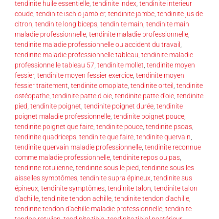
tendinite huile essentielle
,
tendinite index
,
tendinite interieur
coude
,
tendinite ischio jambier
,
tendinite jambe
,
tendinite jus de
citron
,
tendinite long biceps
,
tendinite main
,
tendinite main
maladie professionnelle
,
tendinite maladie professionnelle
,
tendinite maladie professionnelle ou accident du travail
,
tendinite maladie professionnelle tableau
,
tendinite maladie
professionnelle tableau 57
,
tendinite mollet
,
tendinite moyen
fessier
,
tendinite moyen fessier exercice
,
tendinite moyen
fessier traitement
,
tendinite omoplate
,
tendinite orteil
,
tendinite
ostéopathe
,
tendinite patte d oie
,
tendinite patte d'oie
,
tendinite
pied
,
tendinite poignet
,
tendinite poignet durée
,
tendinite
poignet maladie professionnelle
,
tendinite poignet pouce
,
tendinite poignet que faire
,
tendinite pouce
,
tendinite psoas
,
tendinite quadriceps
,
tendinite que faire
,
tendinite quervain
,
tendinite quervain maladie professionnelle
,
tendinite reconnue
comme maladie professionnelle
,
tendinite repos ou pas
,
tendinite rotulienne
,
tendinite sous le pied
,
tendinite sous les
aisselles symptômes
,
tendinite supra épineux
,
tendinite sus
épineux
,
tendinite symptômes
,
tendinite talon
,
tendinite talon
d'achille
,
tendinite tendon achille
,
tendinite tendon d'achille
,
tendinite tendon d'achille maladie professionnelle
,
tendinite
tendon rotulien
,
tendinite tibia
,
tendinite tibial postérieur
,