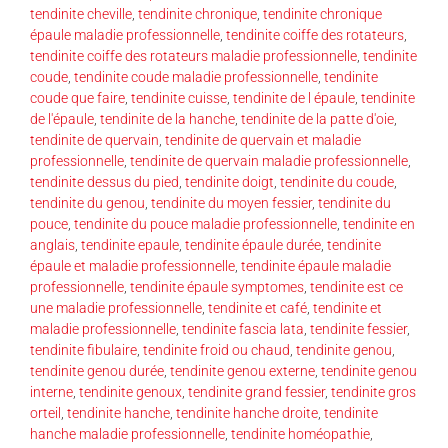
tendinite cheville
,
tendinite chronique
,
tendinite chronique
épaule maladie professionnelle
,
tendinite coiffe des rotateurs
,
tendinite coiffe des rotateurs maladie professionnelle
,
tendinite
coude
,
tendinite coude maladie professionnelle
,
tendinite
coude que faire
,
tendinite cuisse
,
tendinite de l épaule
,
tendinite
de l'épaule
,
tendinite de la hanche
,
tendinite de la patte d'oie
,
tendinite de quervain
,
tendinite de quervain et maladie
professionnelle
,
tendinite de quervain maladie professionnelle
,
tendinite dessus du pied
,
tendinite doigt
,
tendinite du coude
,
tendinite du genou
,
tendinite du moyen fessier
,
tendinite du
pouce
,
tendinite du pouce maladie professionnelle
,
tendinite en
anglais
,
tendinite epaule
,
tendinite épaule durée
,
tendinite
épaule et maladie professionnelle
,
tendinite épaule maladie
professionnelle
,
tendinite épaule symptomes
,
tendinite est ce
une maladie professionnelle
,
tendinite et café
,
tendinite et
maladie professionnelle
,
tendinite fascia lata
,
tendinite fessier
,
tendinite fibulaire
,
tendinite froid ou chaud
,
tendinite genou
,
tendinite genou durée
,
tendinite genou externe
,
tendinite genou
interne
,
tendinite genoux
,
tendinite grand fessier
,
tendinite gros
orteil
,
tendinite hanche
,
tendinite hanche droite
,
tendinite
hanche maladie professionnelle
,
tendinite homéopathie
,