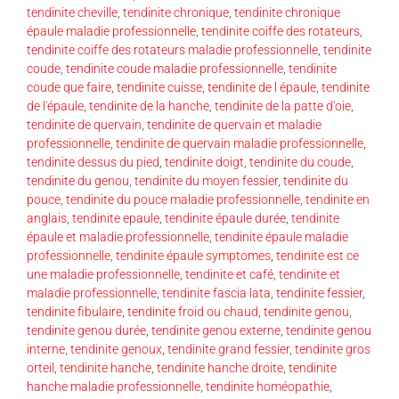
tendinite cheville
,
tendinite chronique
,
tendinite chronique
épaule maladie professionnelle
,
tendinite coiffe des rotateurs
,
tendinite coiffe des rotateurs maladie professionnelle
,
tendinite
coude
,
tendinite coude maladie professionnelle
,
tendinite
coude que faire
,
tendinite cuisse
,
tendinite de l épaule
,
tendinite
de l'épaule
,
tendinite de la hanche
,
tendinite de la patte d'oie
,
tendinite de quervain
,
tendinite de quervain et maladie
professionnelle
,
tendinite de quervain maladie professionnelle
,
tendinite dessus du pied
,
tendinite doigt
,
tendinite du coude
,
tendinite du genou
,
tendinite du moyen fessier
,
tendinite du
pouce
,
tendinite du pouce maladie professionnelle
,
tendinite en
anglais
,
tendinite epaule
,
tendinite épaule durée
,
tendinite
épaule et maladie professionnelle
,
tendinite épaule maladie
professionnelle
,
tendinite épaule symptomes
,
tendinite est ce
une maladie professionnelle
,
tendinite et café
,
tendinite et
maladie professionnelle
,
tendinite fascia lata
,
tendinite fessier
,
tendinite fibulaire
,
tendinite froid ou chaud
,
tendinite genou
,
tendinite genou durée
,
tendinite genou externe
,
tendinite genou
interne
,
tendinite genoux
,
tendinite grand fessier
,
tendinite gros
orteil
,
tendinite hanche
,
tendinite hanche droite
,
tendinite
hanche maladie professionnelle
,
tendinite homéopathie
,