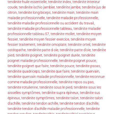
tendinite huile essentielle
,
tendinite index
,
tendinite interieur
coude
,
tendinite ischio jambier
,
tendinite jambe
,
tendinite jus de
citron
,
tendinite long biceps
,
tendinite main
,
tendinite main
maladie professionnelle
,
tendinite maladie professionnelle
,
tendinite maladie professionnelle ou accident du travail
,
tendinite maladie professionnelle tableau
,
tendinite maladie
professionnelle tableau 57
,
tendinite mollet
,
tendinite moyen
fessier
,
tendinite moyen fessier exercice
,
tendinite moyen
fessier traitement
,
tendinite omoplate
,
tendinite orteil
,
tendinite
ostéopathe
,
tendinite patte d oie
,
tendinite patte d'oie
,
tendinite
pied
,
tendinite poignet
,
tendinite poignet durée
,
tendinite
poignet maladie professionnelle
,
tendinite poignet pouce
,
tendinite poignet que faire
,
tendinite pouce
,
tendinite psoas
,
tendinite quadriceps
,
tendinite que faire
,
tendinite quervain
,
tendinite quervain maladie professionnelle
,
tendinite reconnue
comme maladie professionnelle
,
tendinite repos ou pas
,
tendinite rotulienne
,
tendinite sous le pied
,
tendinite sous les
aisselles symptômes
,
tendinite supra épineux
,
tendinite sus
épineux
,
tendinite symptômes
,
tendinite talon
,
tendinite talon
d'achille
,
tendinite tendon achille
,
tendinite tendon d'achille
,
tendinite tendon d'achille maladie professionnelle
,
tendinite
tendon rotulien
,
tendinite tibia
,
tendinite tibial postérieur
,