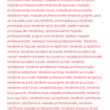
maladie professionnelle tendinite de quervain
,
maladie
professionnelle tendinite forum
,
maladie professionnelle
tendinite main
,
maladie professionnelle tendinite poignet
,
peut
on travailler avec une tendinite
,
pommade pour tendinite
,
pommade pour tendinite talon d'achille
,
quelle maladie
provoque des tendinites
,
reconnaissance maladie
professionnelle
,
soigner une tendinite
,
tableau maladie
professionnelle
,
tableaux maladie professionnelle
,
Tendinite
,
tendinite à l'épaule
,
tendinite à répétition
,
tendinite à répétition
carence
,
tendinite accident de travail
,
tendinite accident du
travail
,
tendinite accident du travail ou maladie professionnelle
,
tendinite accident travail
,
tendinite achille
,
tendinite
achilléenne
,
tendinite achilléenne maladie professionnelle
,
tendinite adducteur
,
tendinite au bras
,
tendinite au coude
,
tendinite au coude maladie professionnelle
,
tendinite au genou
,
tendinite au pied
,
tendinite au poignet
,
tendinite au pouce
,
tendinite avant bras
,
tendinite biceps
,
tendinite bras
,
tendinite
bras gauche
,
tendinite bras maladie professionnelle
,
tendinite
bras que faire
,
tendinite bras symptômes
,
tendinite calcifiante
,
tendinite calcifiante et maladie professionnelle
,
tendinite
calcifiante maladie professionnelle
,
tendinite chaud ou froid
,