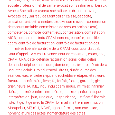
sociale professionnel de santé
,
avocat soins infirmiers libéraux
,
Avocat Spécialiste
,
avocat spécialiste en droit du travail
,
Avocats
,
bal
,
Barreau de Montpellier
,
caisse
,
capacité
,
cassation
,
cat
,
cet
,
chambre
,
cie
,
civi
,
commission
,
commission
de recours amiable
,
commission de recours amiable (cra)
,
compétence
,
compte
,
contentieux
,
contestation
,
contestation
AIS 3
,
contester un indu CPAM
,
continu
,
contrôle
,
contrôle
cpam
,
contrôle de facturation
,
contrôle de facturation des
infirmières libérale
,
contrôle de la CPAM
,
cour
,
cour d'appel
,
Cour d’appel d’Aix-en-Provence
,
cour de cassation
,
cours
,
cpa
,
CPAM
,
CRA
,
date
,
défense facturation soins
,
délai
,
délais
,
demande
,
déplacement
,
dom
,
domicile
,
dossier
,
droit
,
Droit de la
Sécurité Sociale
,
Droit du travail
,
droits
,
durée
,
durée des
séances
,
eau
,
entretien
,
epi
,
eric rocheblave
,
étapes
,
état
,
eure
,
facturation infirmière
,
fiche
,
fo
,
forfait
,
fusion
,
garantie
,
gie
,
grief
,
heure
,
IA
,
IME
,
indu
,
indu cpam
,
indus
,
infirmier
,
infirmier
libéral
,
infirmière
,
infirmière libérale
,
infirmiers
,
informatique
,
interprétation
,
jour
,
juridique
,
jurisprudence
,
justificatif
,
libérale
,
liste
,
litige
,
litige avec la CPAM
,
loi
,
mail
,
maître
,
mine
,
mission
,
Montpellier
,
MP
,
n° 1
,
NGAP
,
ngap infirmier
,
nomenclature
,
nomenclature des actes
,
nomenclature des actes