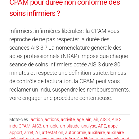
CPAM pour durée non conforme des
soins infirmiers ?
Infirmiers, infirmières libérales : la CPAM vous
reproche de ne pas respecter la durée des
séances AIS 3 ? La nomenclature générale des
actes professionnels (NGAP) impose que chaque
séance de soins infirmiers cotée AIS 3 dure 30
minutes et respecte une définition stricte. En cas
de contrôle de facturation, la CPAM peut vous
réclamer un indu, suspendre les remboursements,
voire engager une procédure contentieuse.
Mots-clés :
action
,
actions
,
activité
,
age
,
ain
,
air
,
AIS 3
,
AIS 3
indu CPAM
,
AIS3
,
amiable
,
amplitude
,
analyse
,
APE
,
appel
,
apport
,
arrêt
,
AT
,
attestation
,
autonomie
,
auxiliaire
,
auxiliaire
médical
,
avis
,
avocat
,
avocat infirmière libérale
,
avocat sécurité