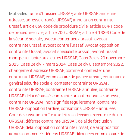
Mots-clés :
acte d’huissier URSSAF
,
acte URSSAF ancienne
adresse
,
adresse erronée URSSAF
,
annulation contrainte
urssaf
,
article 659 code de procédure civile
,
article 664-1 code
de procédure civile
,
article 700 URSSAF
,
article R.133-3 Code de
la sécurité sociale
,
avocat contentieux urssaf
,
avocat
contrainte urssaf
,
avocat contre l'urssaf
,
Avocat opposition
contrainte Urssaf
,
avocat spécialiste urssaf
,
avocat urssaf
montpellier
,
boîte aux lettres URSSAF
,
Cass 2e civ 20 novembre
2025
,
Cass 2e civ 7 mars 2024
,
Cass 2e civ 8 septembre 2022
,
changement adresse URSSAF
,
comment contester une
contrainte URSSAF
,
commissaire de justice urssaf
,
contentieux
général sécurité sociale
,
contester contrainte URSSAF
,
contrainte URSSAF
,
contrainte URSSAF annulée
,
contrainte
URSSAF délai dépassé
,
contrainte urssaf mauvaise adresse
,
contrainte URSSAF non signifiée régulièrement
,
contrainte
URSSAF opposition tardive
,
cotisations URSSAF annulées
,
Cour de cassation boîte aux lettres
,
décision exécutoire de droit
URSSAF
,
défense contrainte URSSAF
,
délai de forclusion
URSSAF
,
délai opposition contrainte urssaf
,
délai opposition
jamais commencé
,
dépens URSSAF
,
diligences commissaire de