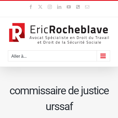
Passer
Facebook
X
Instagram
LinkedIn
YouTube
WhatsApp
Email
au
contenu
Aller à...
commissaire de justice
urssaf