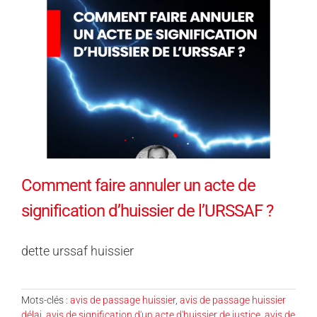
Comment faire annuler un acte de
signification d’huissier de l’URSSAF ?
dette urssaf huissier
Mots-clés :
avis de passage huissier
,
avis de passage huissier
délai
,
avis de signification d'un acte d'huissier de justice
,
avis de