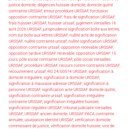
justice domicile
,
diligences huissier domicile
,
domicile quitté
contrainte URSSAF
,
erreur procédure URSSAF
,
forclusion
opposition contrainte URSSAF
,
frais de signification URSSAF
,
frais huissier URSSAF
,
huissier urssaf
,
jugement Versailles 16
avril 2026 URSSAF
,
jurisprudence signification boîte aux lettres
,
nom sur boîte aux lettres URSSAF
,
nullité acte de signification
URSSAF
,
nullité contrainte urssaf
,
nullité signification URSSAF
,
opposition contrainte urssaf
,
opposition recevable URSSAF
,
opposition tardive URSSAF recevable
,
opposition URSSAF 15
jours
,
pôle social contrainte URSSAF
,
pôle social Versailles
URSSAF
,
procédure URSSAF
,
recours contre contrainte URSSAF
,
recouvrement urssaf
,
RG 24/00574 URSSAF
,
signification à
domicile irrégulière
,
signification à domicile URSSAF
,
signification à mauvaise adresse URSSAF
,
signification à
personne URSSAF
,
signification acte URSSAF domicile quitté
,
signification contrainte urssaf
,
signification irrégulière
contrainte URSSAF
,
signification irrégulière huissier
,
signification régulière URSSAF
,
tribunal judiciaire Versailles
URSSAF
,
URSSAF ancien domicile
,
URSSAF PACA contrainte
annulée
,
usurpation identité URSSAF
,
vérification domicile
commissaire de justice
,
vérification domicile huissier
,
vice de