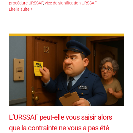
procédure URSSAF
,
vice de signification URSSAF
Lire la suite
L’URSSAF peut-elle vous saisir alors
que la contrainte ne vous a pas été