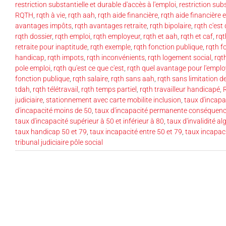
restriction substantielle et durable d'accès à l'emploi
,
restriction sub
RQTH
,
rqth à vie
,
rqth aah
,
rqth aide financière
,
rqth aide financière
avantages impôts
,
rqth avantages retraite
,
rqth bipolaire
,
rqth c'est
rqth dossier
,
rqth emploi
,
rqth employeur
,
rqth et aah
,
rqth et caf
,
rqt
retraite pour inaptitude
,
rqth exemple
,
rqth fonction publique
,
rqth f
handicap
,
rqth impots
,
rqth inconvénients
,
rqth logement social
,
rqt
pole emploi
,
rqth qu'est ce que c'est
,
rqth quel avantage pour l'emplo
fonction publique
,
rqth salaire
,
rqth sans aah
,
rqth sans limitation d
tdah
,
rqth télétravail
,
rqth temps partiel
,
rqth travailleur handicapé
,
judiciaire
,
stationnement avec carte mobilite inclusion
,
taux d'incapa
d'incapacité moins de 50
,
taux d'incapacité permanente conséquenc
taux d'incapacité supérieur à 50 et inférieur à 80
,
taux d'invalidité al
taux handicap 50 et 79
,
taux incapacité entre 50 et 79
,
taux incapaci
tribunal judiciaire pôle social