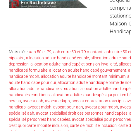
compensat
stationne
Maison D
Handicapé
Mots-clés :
aah 50 et 79
,
aah entre 50 et 79 montant
,
aah entre 50 e
bipolaire
,
allocation adulte handicapé couple
,
allocation adulte han
depression
,
allocation adulte handicapé et pension invalidité
,
alloca
handicapé formulaire
,
allocation adulte handicapé gouvernement
,
a
handicapé mdph
,
allocation adulte handicapé montant minimum
,
al
adulte handicapé pour qui
,
allocation adulte handicapé prime de noe
allocation adulte handicapé simulation
,
allocation adulte handicapé
handicapés conditions
,
allocation adultes handicapés qui peut en bé
serena
,
avocat aah
,
avocat cdaph
,
avocat contestation taux ipp
,
av
handicap
,
avocat mdph
,
avocat pour aah
,
avocat pour mdph
,
avoca
spécialisé aah
,
avocat spécialisé droit des personnes handicapées
,
spécialisé personnes handicapées
,
avocat spécialisé pour personn
c'est quoi carte mobilité inclusion
,
carte de mobilité inclusion
,
carte d