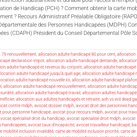
ion de Handicap (PCH) ? Comment obtenir la carte mobilit
ment ? Recours Administratif Préalable Obligatoire (RAPO
épartementale des Personnes Handicapées (MDPH) Commi
es (CDAPH) Président du Conseil Départemental Pôle Soci
t 79 renouvellement
,
allocation adulte handicapé 80 pour cent
,
allocation
dicapé declaration impot
,
allocation adulte handicapé demande
,
allocatio
tion adulte handicapé et revenus du conjoint
,
allocation adulte handicapé 
llocation adulte handicapé jusqu'à quel age
,
allocation adulte handicapé
location adulte handicapé nouvelle loi
,
allocation adulte handicapé plafo
l
,
allocation adulte handicapé renouvellement
,
allocation adulte handica
 surdité
,
allocation adulte handicapé travail
,
allocation adultes handicapé
néficier
,
allocation aux adultes handicapés et retraite
,
ash vs evil dead g
ocat contre mdph
,
avocat dossier mdph
,
avocat droit des personnes han
t pour personne handicapé
,
avocat pour recours mdph
,
avocat pour trav
avocat spécialisé droit du handicap
,
avocat spécialisé droit mdph
,
avocat 
es handicapées
,
avocat taux d'incapacité
,
avocat travailleur handicapé
,
ba
e mobilité inclusion invalidité
,
carte de mobilité inclusion priorité
,
carte de 