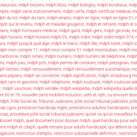
beauvais
,
mdph beziers
,
mdph blois
,
mdph bobigny
,
mdph bordeaux
,
mdp
mpte
,
mdph carte stationnement
,
mdph cerfa
,
mdph certificat médical
,
md
ph du lot
,
mdph du tarn
,
mdph emploi
,
mdph en ligne
,
mdph en ligne 31
,
pôt sur le revenu
,
mdph et maladie gougerot
,
mdph et retraite
,
mdph et s
aire
,
mdph formulaire médical
,
mdph gard
,
mdph gers
,
mdph gironde
,
md
dph horaire
,
mdph horaire mdph 05
,
mdph indre
,
mdph indre mdph 974
,
ura
,
mdph jusqu'à quel âge
,
mdph le mans
,
mdph lille
,
mdph loiret
,
mdph lo
dph mon compte 11
,
mdph mon compte 31
,
mdph montauban
,
mdph mon
narbonne
,
mdph nimes
,
mdph numero
,
mdph numéro de téléphone
,
mdph
is
,
mdph pau
,
mdph pch
,
mdph permis de conduire
,
mdph perpignan
,
mdp
ph rennes
,
mdph renouvellement
,
mdph renouvellement automatique
,
md
ans papiers
,
mdph se connecter
,
mdph signification
,
mdph strasbourg m
dph tarn et garonne
,
mdph telephone
,
mdph toulouse
,
mdph toulouse ad
r
,
mdph vaucluse
,
mdph vendée
,
mdph wikipedia
,
mdph wikipedia quelle d
re 50 et 79
,
nouvelle carte mobilité inclusion
,
oeth et rqth
,
ou envoyer dos
 mdph
,
Pôle Social du Tribunal Judiciaire
,
pôle social tribunal judiciaire
,
pôle
cap cgos
,
prestation handicap mgen
,
prestations adultes handicapés
,
pr
dicap
,
procédure pôle social tribunal judiciaire
,
qu'est ce qu'un travailleur
 dossier mdph
,
quel document pour dossier mdph
,
quel handicap pour aah
entre mdph et cdaph
,
quelle retraite pour adulte handicapé
,
qui délivre la c
igatoire
,
restriction d'emploi
,
restriction substantielle definition
,
restrictio