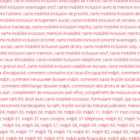
antages
,
carte mobilité inclusion avantages air France
,
carte mobilité incl
lité inclusion avantages sncf
,
carte mobilité inclusion avec la mention inv
nt l'obtenir
,
carte mobilité inclusion de priorité
,
carte mobilité inclusion 
 mobilité inclusion et logement social
,
carte mobilité inclusion et retraite
,
c
clusion handicap
,
carte mobilité inclusion impôts
,
carte mobilité inclusion i
,
carte mobilité inclusion mention invalidité
,
carte mobilité inclusion mentio
rte mobilité inclusion priorité
,
carte mobilité inclusion priorité avantages
,
 social
,
carte mobilité inclusion quels droits
,
carte mobilité inclusion ratp
,
ilité inclusion sans mention
,
carte mobilité inclusion sncf
,
carte mobilité 
on taux d'invalidité
,
carte mobilité inclusion telephone
,
carte mobilité inclu
t gratuit sncf
,
carte mobilité inclusion valable en europe
,
carte mobilité in
 d'incapacité
,
comment connaitre son taux d'incapacité mdph
,
comment 
 mdph
,
comment renouveler dossier mdph
,
comment saisir le pôle social du
,
comment télécharger dossier mdph
,
commission des droits et de l'auto
s aah
,
complément de ressources aah refus
,
complément de ressources 
sier rqth 69
,
droit avec carte mobilité inclusion
,
formulaire mdph
,
ipp tau
s personnes handicapées
,
la rqth
,
le pôle social du tribunal judiciaire
,
maiso
04
,
mdph 05
,
mdph 06
,
mdph 08
,
mdph 09
,
mdph 11
,
mdph 11 mon comp
0
,
mdph 31
,
mdph 31 mon compte
,
mdph 31 téléphone
,
mdph 32
,
mdph 3
1
,
mdph 54
,
mdph 56
,
mdph 57
,
mdph 58
,
mdph 59
,
mdph 60
,
mdph 63
,
m
dph 76
,
mdph 77
,
mdph 78
,
mdph 79
,
mdph 81
,
mdph 82
,
mdph 83
,
mdp
93
,
mdph 94
,
mdph 95
,
mdph 974
,
mdph aide financière
,
mdph albi
,
mdph 