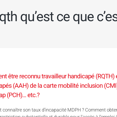
rqth qu’est ce que c’es
 être reconnu travailleur handicapé (RQTH) et
pés (AAH) de la carte mobilité inclusion (CM
ap (PCH)… etc.?
connaître son taux d’incapacité MDPH ? Comment obtenir 
 restriction substantielle et durable pour l'accès à l'empl