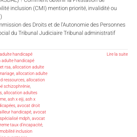
é inclusion (CMI) mention priorité, invalidité ou
)
ssion des Droits et de l'Autonomie des Personnes
al du Tribunal Judiciaire Tribunal administratif
 adulte handicapé
Lire la suite
n adulte handicapé
et rsa
,
allocation adulte
 mariage
,
allocation adulte
nd ressources
,
allocation
pé schizophrénie
,
s
,
allocation adultes
ame
,
ash x eiji
,
ash x
dicapées
,
avocat droit
ailleur handicapé
,
avocat
spécialisé mdph
,
avocat
reme taux d'incapacité
,
mobilité inclusion