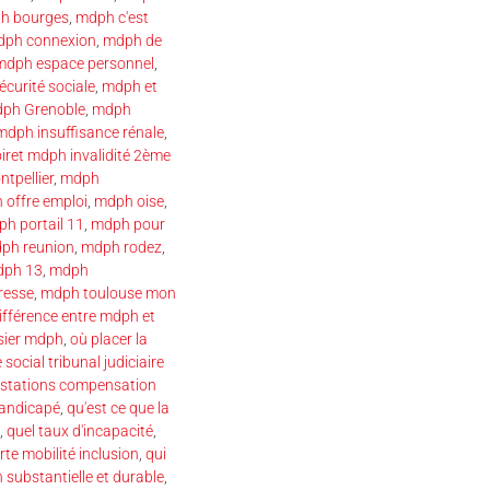
h bourges
,
mdph c'est
ph connexion
,
mdph de
mdph espace personnel
,
écurité sociale
,
mdph et
ph Grenoble
,
mdph
mdph insuffisance rénale
,
iret mdph invalidité 2ème
tpellier
,
mdph
 offre emploi
,
mdph oise
,
h portail 11
,
mdph pour
ph reunion
,
mdph rodez
,
dph 13
,
mdph
resse
,
mdph toulouse mon
ifférence entre mdph et
sier mdph
,
où placer la
 social tribunal judiciaire
estations compensation
 handicapé
,
qu'est ce que la
,
quel taux d'incapacité
,
arte mobilité inclusion
,
qui
n substantielle et durable
,