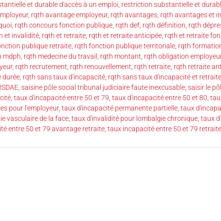
stantielle et durable d'accès à un emploi
,
restriction substantielle et durabl
 employeur
,
rqth avantage employeur
,
rqth avantages
,
rqth avantages et i
 quoi
,
rqth concours fonction publique
,
rqth def
,
rqth définition
,
rqth dépre
h et invalidité
,
rqth et retraite
,
rqth et retraite anticipée
,
rqth et retraite fo
onction publique retraite
,
rqth fonction publique territoriale
,
rqth formatio
h mdph
,
rqth medecine du travail
,
rqth montant
,
rqth obligation employeu
yeur
,
rqth recrutement
,
rqth renouvellement
,
rqth retraite
,
rqth retraite an
e durée
,
rqth sans taux d'incapacité
,
rqth sans taux d'incapacité et retrait
RSDAE
,
saisine pôle social tribunal judiciaire faute inexcusable
,
saisir le pô
cité
,
taux d'incapacité entre 50 et 79
,
taux d'incapacité entre 50 et 80
,
tau
es pour l'employeur
,
taux d'incapacité permanente partielle
,
taux d'incapa
gie vasculaire de la face
,
taux d'invalidité pour lombalgie chronique
,
taux d
té entre 50 et 79 avantage retraite
,
taux incapacité entre 50 et 79 retrait