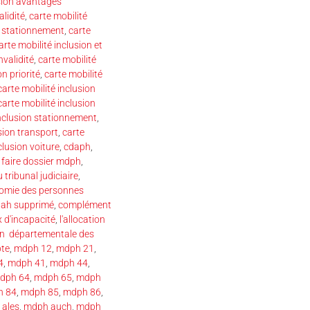
usion avantages
alidité
,
carte mobilité
de stationnement
,
carte
arte mobilité inclusion et
nvalidité
,
carte mobilité
n priorité
,
carte mobilité
carte mobilité inclusion
carte mobilité inclusion
inclusion stationnement
,
sion transport
,
carte
clusion voiture
,
cdaph
,
faire dossier mdph
,
 tribunal judiciaire
,
nomie des personnes
aah supprimé
,
complément
x d'incapacité
,
l'allocation
n départementale des
te
,
mdph 12
,
mdph 21
,
4
,
mdph 41
,
mdph 44
,
dph 64
,
mdph 65
,
mdph
h 84
,
mdph 85
,
mdph 86
,
ales
,
mdph auch
,
mdph