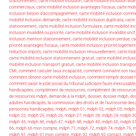
stationnement
,
carte mobilité inclusion
,
carte mobilité inclusion av
commerciaux
,
carte mobilité inclusion avantages fiscaux
,
carte mobi
inclusion besoin d'accompagnement
,
carte mobilité inclusion comme
mobilité inclusion demande
,
carte mobilité inclusion duplicata
,
carte
stationnement
,
carte mobilité inclusion formulaire
,
carte mobilité in
inclusion invalidité ou priorité
,
carte mobilité inclusion invalidité sncf
inclusion mention stationnement
,
carte mobilité inclusion perdue
,
ca
priorité avantages fiscaux
,
carte mobilité inclusion priorité logement
reduction impots
,
carte mobilité inclusion renouvellement
,
carte mob
carte mobilité inclusion stationnement gratuit
,
carte mobilité inclusi
mobilité inclusion transport gratuit
,
carte mobilité inclusion transpor
CMI
,
comment calculer taux incapacité
,
comment connaitre son taux
comment obtenir carte mobilité inclusion
,
comment remplir dossier
comment saisir le pôle social du tribunal judiciaire faute inexcusable
handicapées
,
complément de ressources
,
complément de ressource
de ressources mdph
,
demande à la mdph
,
dossier
,
dossier mdph
,
dos
adultes handicapés
,
la commission des droits et de l'autonomie de
personnes handicapées
,
mdph
,
mdph 01
,
mdph 02
,
mdph 03
,
mdph 
mdph 22
,
mdph 25
,
mdph 26
,
mdph 27
,
mdph 28
,
mdph 29
,
mdph 3
mdph 45
,
mdph 46
,
mdph 47
,
mdph 48
,
mdph 49
,
mdph 50
,
mdph 5
66
,
mdph 66 mon compte
,
mdph 71
,
mdph 72
,
mdph 74
,
mdph 75
,
m
mdph 91
,
mdph 91 mon compte
,
mdph 92
,
mdph 92 contact
,
mdph 