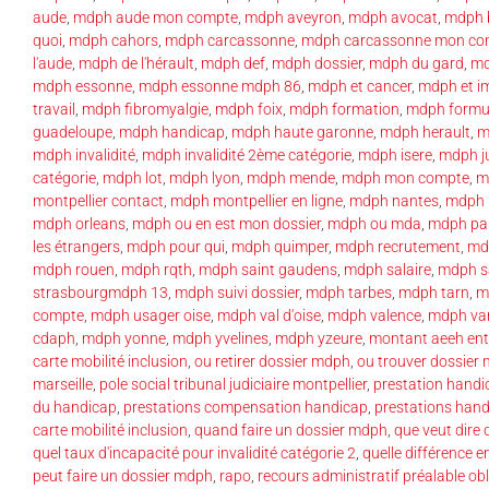
aude
,
mdph aude mon compte
,
mdph aveyron
,
mdph avocat
,
mdph 
quoi
,
mdph cahors
,
mdph carcassonne
,
mdph carcassonne mon co
l'aude
,
mdph de l'hérault
,
mdph def
,
mdph dossier
,
mdph du gard
,
md
mdph essonne
,
mdph essonne mdph 86
,
mdph et cancer
,
mdph et im
travail
,
mdph fibromyalgie
,
mdph foix
,
mdph formation
,
mdph formul
guadeloupe
,
mdph handicap
,
mdph haute garonne
,
mdph herault
,
m
mdph invalidité
,
mdph invalidité 2ème catégorie
,
mdph isere
,
mdph j
catégorie
,
mdph lot
,
mdph lyon
,
mdph mende
,
mdph mon compte
,
m
montpellier contact
,
mdph montpellier en ligne
,
mdph nantes
,
mdph 
mdph orleans
,
mdph ou en est mon dossier
,
mdph ou mda
,
mdph par
les étrangers
,
mdph pour qui
,
mdph quimper
,
mdph recrutement
,
md
mdph rouen
,
mdph rqth
,
mdph saint gaudens
,
mdph salaire
,
mdph s
strasbourgmdph 13
,
mdph suivi dossier
,
mdph tarbes
,
mdph tarn
,
m
compte
,
mdph usager oise
,
mdph val d'oise
,
mdph valence
,
mdph va
cdaph
,
mdph yonne
,
mdph yvelines
,
mdph yzeure
,
montant aeeh ent
carte mobilité inclusion
,
ou retirer dossier mdph
,
ou trouver dossier
marseille
,
pole social tribunal judiciaire montpellier
,
prestation handi
du handicap
,
prestations compensation handicap
,
prestations han
carte mobilité inclusion
,
quand faire un dossier mdph
,
que veut dire
quel taux d'incapacité pour invalidité catégorie 2
,
quelle différence 
peut faire un dossier mdph
,
rapo
,
recours administratif préalable obl