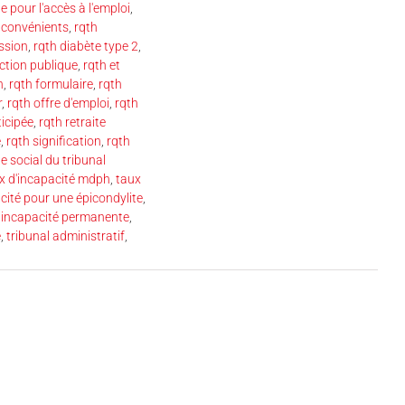
e pour l'accès à l'emploi
,
nconvénients
,
rqth
ssion
,
rqth diabète type 2
,
nction publique
,
rqth et
n
,
rqth formulaire
,
rqth
r
,
rqth offre d'emploi
,
rqth
ticipée
,
rqth retraite
e
,
rqth signification
,
rqth
le social du tribunal
x d'incapacité mdph
,
taux
cité pour une épicondylite
,
’incapacité permanente
,
e
,
tribunal administratif
,